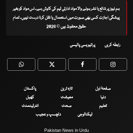
ہم نیوز پر شائع یا نشر ہونے والا مواد ادارتی ٹیم کی کاوش ہے۔ اس مواد کو بغیر
پیشگی اجازت کسی بھی صورت میں استعمال یا نقل کرنا درست نہیں۔ تمام
حقوق محفوظ ہیں © 2026
رابطہ کریں
پرائیویسی پالیسی
WhatsApp
Twitter
Facebook
Faceboo
صفحۂ اول
تازہ ترین
پاکستان
دنیا
معیشت
کھیل
تعلیم
صحت
انٹرٹینمنٹ
ٹیکنالوجی
دلچسپ و عجیب
Pakistan News in Urdu