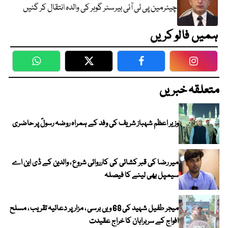
چیئرمین پی ٹی آئی بیرسٹر گوہر کی والدہ انتقال کر گئیں
ہمیں فالو کریں
WhatsApp
Twitter
Facebook
Faceboo
متعلقہ خبریں
وزیر اعظم شہباز شریف کی وفد کے ہمراہ روضہ رسولؐ پر حاضری
میر رضا کی قبر کشائی کی کارروائی شروع ، والدین کے ڈی این اے
سیمپل بھی لینے کا فیصلہ
میجر طفیل شہید کی 68 ویں برسی ، مزار پر دعائیہ تقریب ، مسلح
افواج کے سربراہان کا خراج عقیدت