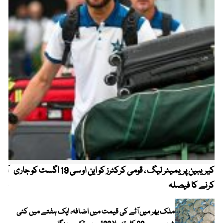
کیریبین پریمیئر لیگ ، قومی کرکٹرز کو این او سی 19 اگست کو جاری
آز
کرنے کا فیصلہ
چھی
ملک بھر میں آٹے کی قیمت میں اضافہ، ایک ہفتے میں کئی