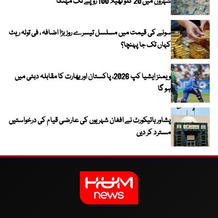
شہروں میں 20 کلو تھیلا 100 روپے تک مہنگا
سونے کی قیمت میں مسلسل تیسرے روز بڑا اضافہ ، فی تولہ ریٹ
کہاں تک جا پہنچا؟
ویمنز ایشیا کپ 2026، پاکستان اور بھارت کا مقابلہ دبئی میں
ہو گا
پشاور ہائیکورٹ نے افغان شہریوں کی عارضی قیام کی درخواستیں
مسترد کر دیں