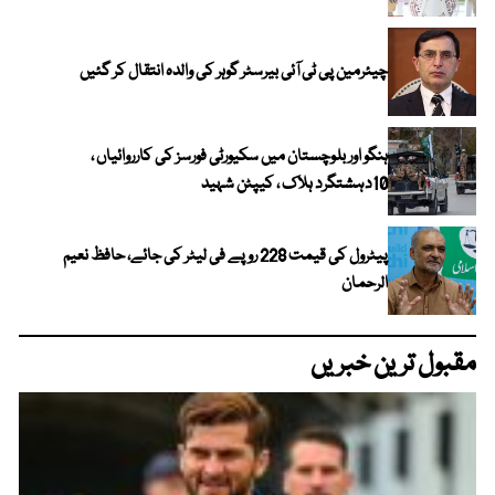
چیئرمین پی ٹی آئی بیرسٹر گوہر کی والدہ انتقال کر گئیں
ہنگو اور بلوچستان میں سکیورٹی فورسز کی کارروائیاں ،
10دہشتگرد ہلاک ، کیپٹن شہید
پیٹرول کی قیمت 228 روپے فی لیٹر کی جائے، حافظ نعیم
الرحمان
مقبول ترین خبریں