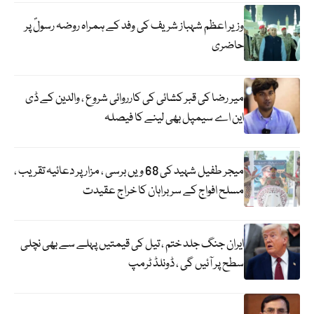
وزیر اعظم شہباز شریف کی وفد کے ہمراہ روضہ رسولؐ پر
حاضری
میر رضا کی قبر کشائی کی کارروائی شروع ، والدین کے ڈی
این اے سیمپل بھی لینے کا فیصلہ
میجر طفیل شہید کی 68 ویں برسی ، مزار پر دعائیہ تقریب ،
مسلح افواج کے سربراہان کا خراج عقیدت
ایران جنگ جلد ختم ، تیل کی قیمتیں پہلے سے بھی نچلی
سطح پر آئیں گی ، ڈونلڈ ٹرمپ