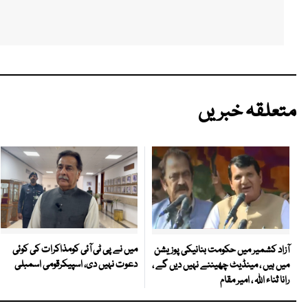
متعلقہ خبریں
میں نے پی ٹی آئی کومذاکرات کی کوئی
آزاد کشمیر میں حکومت بنانیکی پوزیشن
دعوت نہیں دی، اسپیکرقومی اسمبلی
میں ہیں ، مینڈیٹ چھیننے نہیں دیں گے ،
رانا ثناء اللہ ، امیر مقام