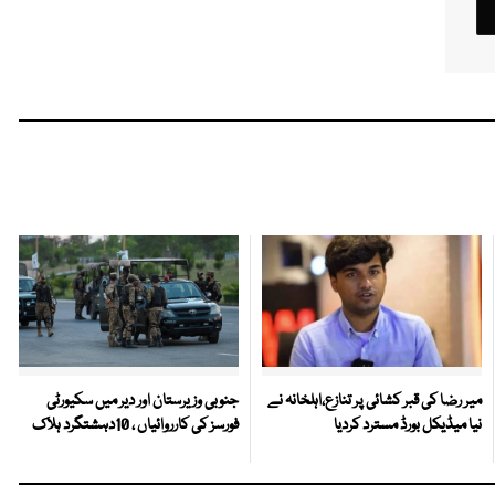
میر رضا کی قبر کشائی پر تنازع،اہلخانہ نے
جنوبی وزیرستان اور دیر میں سکیورٹی
نیا میڈیکل بورڈ مسترد کردیا
فورسز کی کارروائیاں ، 10دہشتگرد ہلاک