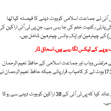
آئی نے جماعت اسلامی کو ووٹ دینے کا فیصلہ کیا تھا
کی پارٹی رکنیت ختم کی جا رہی ہے۔ جن پی ٹی آئی اراکین کی
ی کے مرتضٰی وہاب اور جماعت اسلامی کے حافظ نعیم الرحمان
کے درمیان مقابلہ ہوا تھا۔ پیپلز پارٹی کے مرتضٰی وہاب 173 ووٹ لے کر کامیاب قرار پائے جبکہ حافظ نعیم الرحمان ن
جماعت اسلامی کے امیدوار حافظ نعیم الرحمان نے الزام عائد کیا کہ پی ٹی آئی کے 30 اراکین کو ووٹ دینے سے روکا
ہے۔