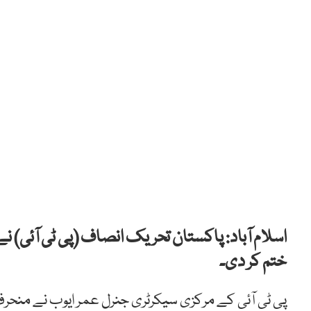
اسلام آباد: پاکستان تحریک انصاف (پی ٹی آئی) 
ختم کر دی۔
پی ٹی آئی کے مرکزی سیکرٹری جنرل عمر ایوب نے منحرف 