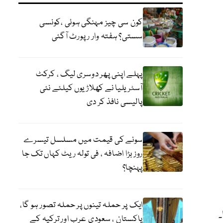
کون سی چیز مہنگی ہوئی ،کونسی
سستی؟ ہفتہ وار رپورٹ آگئی
پہلے اپنی پھر دوسری لیگ ، کرکٹ
آسٹریلیا نے کھلاڑیوں کیلئے نئی
پالیسی نافذ کر دی
سونے کی قیمت میں مسلسل تیسرے
روز بڑا اضافہ ، فی تولہ ریٹ کہاں تک جا
پہنچا؟
ایک پر حملہ تینوں پر حملہ تصور ہو گا،
۔
پاکستان ، سعودی عرب اور ترکیہ کے