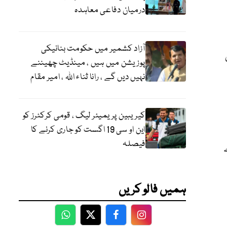
درمیان دفاعی معاہدہ
آزاد کشمیر میں حکومت بنانیکی
پوزیشن میں ہیں ، مینڈیٹ چھیننے
نہیں دیں گے ، رانا ثناء اللہ ، امیر مقام
کیریبین پریمیئر لیگ ، قومی کرکٹرز کو
این او سی 19 اگست کو جاری کرنے کا
فیصلہ
ے
ہمیں فالو کریں
WhatsApp
Twitter
Facebook
Facebook