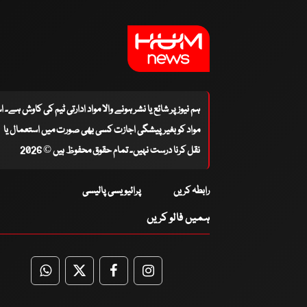
ہم نیوز پر شائع یا نشر ہونے والا مواد ادارتی ٹیم کی کاوش ہے۔ 
مواد کو بغیر پیشگی اجازت کسی بھی صورت میں استعمال یا
نقل کرنا درست نہیں۔ تمام حقوق محفوظ ہیں © 2026
رابطہ کریں
پرائیویسی پالیسی
ہمیں فالو کریں
WhatsApp
Twitter
Facebook
Facebook