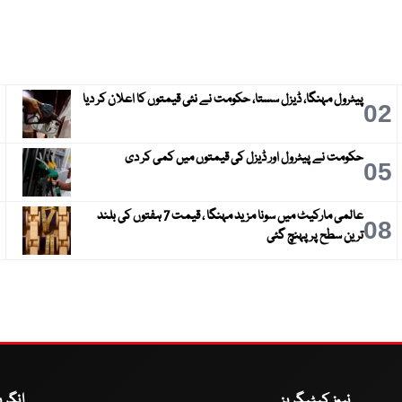
پیٹرول مہنگا، ڈیزل سستا، حکومت نے نئی قیمتوں کا اعلان کر دیا
3
02
حکومت نے پیٹرول اور ڈیزل کی قیمتوں میں کمی کر دی
6
05
عالمی مارکیٹ میں سونا مزید مہنگا ، قیمت 7 ہفتوں کی بلند
9
08
ترین سطح پر پہنچ گئی
نیوز کیٹیگریز
انگر