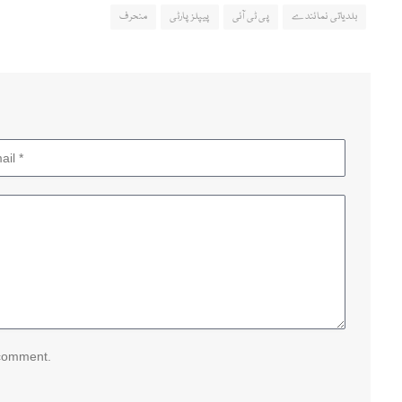
بلدیاتی نمائندے
پی ٹی آئی
پیپلز پارٹی
منحرف
 comment.