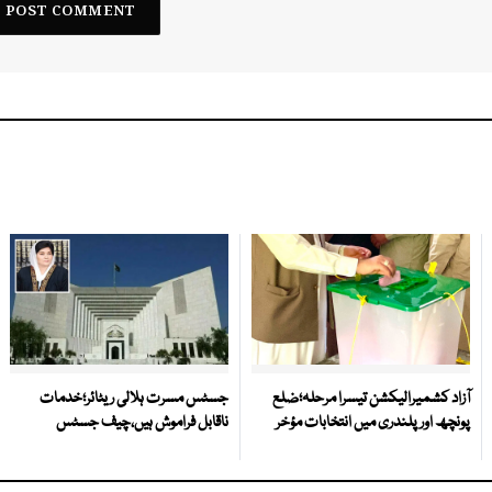
آزاد کشمیرالیکشن تیسرا مرحلہ؛ضلع
جسٹس مسرت ہلالی ریٹائر؛خدمات
پونچھ اور پلندری میں انتخابات مؤخر
ناقابل فراموش ہیں،چیف جسٹس