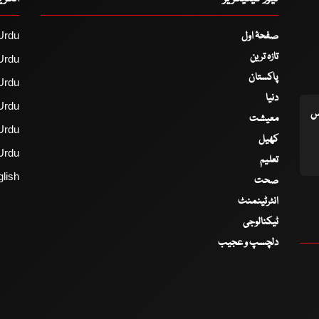
صفحۂ اول
Urdu
تازہ ترین
Urdu
پاکستان
Urdu
دنیا
Urdu
اس
معیشت
Urdu
کھیل
Urdu
تعلیم
lish
صحت
انٹرٹینمنٹ
ٹیکنالوجی
دلچسپ و عجیب