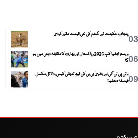
پنجاب حکومت نے گندم کی نئی قیمت مقرر کردی
0
ویمنز ایشیا کپ 2026، پاکستان اور بھارت کا مقابلہ دبئی میں ہو
0
گا
بانی پی ٹی آئی اور بشریٰ بی بی کی قیدِ تنہائی کیس، دلائل مکمل،
0
فیصلہ محفوظ
یزی سیکشنز