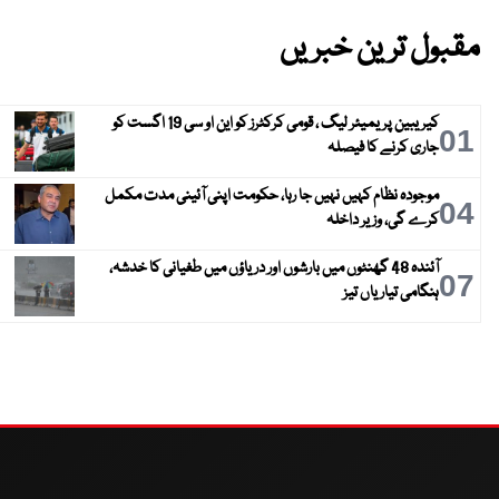
مقبول ترین خبریں
کیریبین پریمیئر لیگ ، قومی کرکٹرز کو این او سی 19 اگست کو
01
جاری کرنے کا فیصلہ
موجودہ نظام کہیں نہیں جا رہا، حکومت اپنی آئینی مدت مکمل
04
کرے گی، وزیر داخلہ
آئندہ 48 گھنٹوں میں بارشوں اور دریاؤں میں طغیانی کا خدشہ،
07
ہنگامی تیاریاں تیز