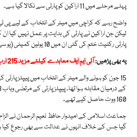
پہلے مرحلے میں 11 اراکین کو پارٹی سے نکالا گیا ہے۔
واضح رہے کہ کراچی میں میئر کے انتخاب کے لیے پی ٹی 
لیکن جن اراکین نے پارٹی کی ہدایت پر عمل نہیں کیا ان 
پارٹی رکنیت ختم کی گئی ان میں 10 یونین کمیٹی (یو سی) کے چیئرمین اور ایک وائس چیئرمین شامل ہیں۔
یہ بھی پڑھیں:
آئی ایم ایف معاہدے کیلئے مزید 215 ارب روپے کے ٹیکس لگا رہے ہیں، اسحاق ڈار
15 جون کو ہونے والے میئر کے انتخاب میں پیپلز پارٹ
160 ووٹ حاصل کیے تھے۔
گیا جس کے خلاف انہوں نے عدالت سے بھی رجوع کیا 