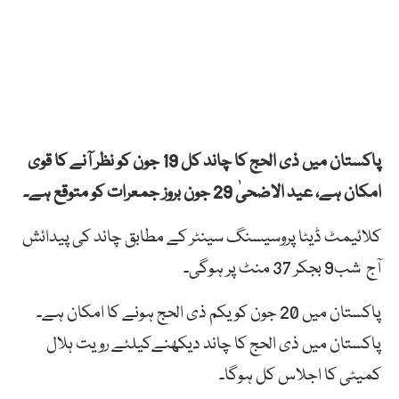
پاکستان میں ذی الحج کا چاند کل 19 جون کو نظر آنے کا قوی
امکان ہے، عید الاضحیٰ 29 جون بروز جمعرات کو متوقع ہے۔
کلائیمٹ ڈیٹا پروسیسنگ سینٹر کے مطابق چاند کی پیدائش
آج شب9 بجکر 37 منٹ پر ہوگی۔
پاکستان میں 20 جون کو یکم ذی الحج ہونے کا امکان ہے۔
پاکستان میں ذی الحج کا چاند دیکھنےکیلئے رویت ہلال
کمیٹی کا اجلاس کل ہوگا۔