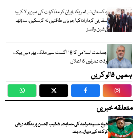
پاکستان نے امریکا، ایران کو مذاکرات کی میز پر لا کر وہ
سفارتی کردار اداکیا جو بڑی طاقتیں نہ کرسکیں، ساؤتھ
ایشین وائسز
جماعت اسلامی کا 16 اگست سے ملک بھر میں بیک
وقت دھرنوں کا اعلان
ہمیں فالو کریں
WhatsApp
Twitter
Facebook
Faceboo
متعلقہ خبریں
شیخ حسینہ واجد کی حمایت، شکیب الحسن پر بنگلہ دیش
کرکٹ کے دروازے بند