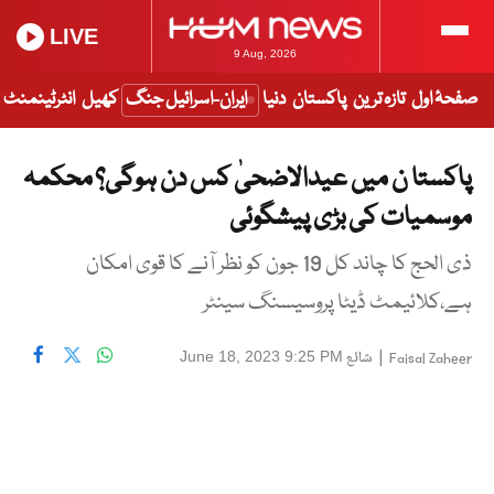
LIVE
9 Aug, 2026
صفحۂ اول
تازہ ترین
پاکستان
دنیا
ایران-اسرائیل جنگ
کھیل
انٹرٹینمنٹ
پاکستا ن میں عیدالاضحیٰ کس دن ہوگی؟ محکمہ
موسمیات کی بڑی پیشگوئی
ذی الحج کا چاند کل 19 جون کو نظر آنے کا قوی امکان
ہے،کلائیمٹ ڈیٹا پروسیسنگ سینٹر
|
شائع
June 18, 2023 9:25 PM
Faisal Zaheer