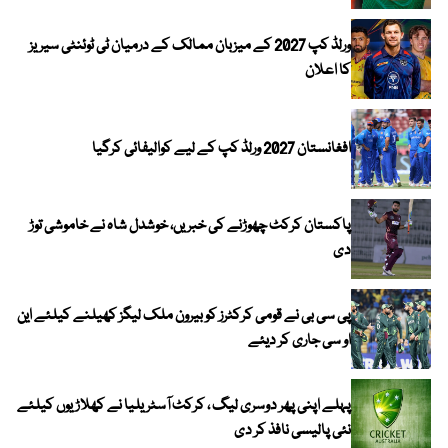
ورلڈ کپ 2027 کے میزبان ممالک کے درمیان ٹی ٹوئنٹی سیریز
کا اعلان
افغانستان 2027 ورلڈ کپ کے لیے کوالیفائی کرگیا
پاکستان کرکٹ چھوڑنے کی خبریں، خوشدل شاہ نے خاموشی توڑ
دی
پی سی بی نے قومی کرکٹرز کو بیرون ملک لیگز کھیلنے کیلئے این
او سی جاری کر دیئے
پہلے اپنی پھر دوسری لیگ ، کرکٹ آسٹریلیا نے کھلاڑیوں کیلئے
نئی پالیسی نافذ کر دی