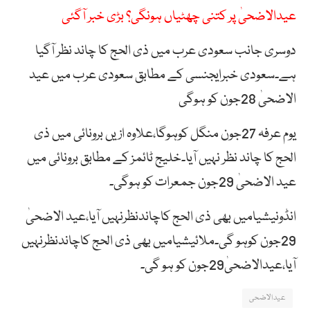
عیدالاضحیٰ پر کتنی چھٹیاں ہونگی؟ بڑی خبر آگئی
دوسری جانب سعودی عرب میں ذی الحج کا چاند نظر آگیا
ہے۔سعودی خبرایجنسی کے مطابق سعودی عرب میں عید
الاضحیٰ 28جون کو ہوگی
یوم عرفہ 27جون منگل کوہوگا،علاوہ ازیں برونائی میں ذی
الحج کا چاند نظر نہیں آیا۔خلیج ٹائمز کے مطابق برونائی میں
عید الاضحیٰ 29جون جمعرات کو ہوگی۔
انڈونیشیامیں بھی ذی الحج کاچاندنظرنہیں آیا،عید الاضحیٰ
29جون کوہو گی۔ملائیشیامیں بھی ذی الحج کاچاندنظرنہیں
آیا،عیدالاضحیٰ29جون کو ہو گی۔
عیدالاضحی