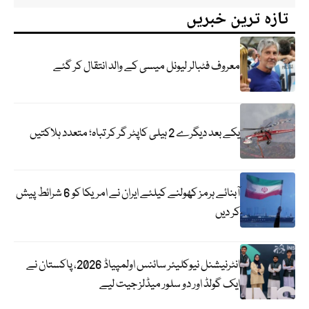
تازہ ترین خبریں
معروف فٹبالر لیونل میسی کے والد انتقال کر گئے
یکے بعد دیگرے 2 ہیلی کاپٹر گر کر تباہ؛ متعدد ہلاکتیں
آبنائے ہرمز کھولنے کیلئے ایران نے امریکا کو 6 شرائط پیش
کر دیں
انٹرنیشنل نیوکلیئر سائنس اولمپیاڈ 2026، پاکستان نے
ایک گولڈ اور دو سلور میڈلز جیت لیے