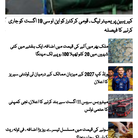
کیریبین پریمیئر لیگ ، قومی کرکٹرز کو این او سی 19 اگست کو جاری
آز
کرنے کا فیصلہ
چھی
ملک بھر میں آٹے کی قیمت میں اضافہ، ایک ہفتے میں کئی
شہروں میں 20 کلو تھیلا 100 روپے تک مہنگا
ورلڈ کپ 2027 کے میزبان ممالک کے درمیان ٹی ٹوئنٹی سیریز
کا اعلان
میٹرو بس سروس 11 اگست سے بند کرنے کا اعلان، نجی کمپنی
کا حتمی نوٹس
سونے کی قیمت میں مسلسل تیسرے روز بڑا اضافہ ، فی تولہ ریٹ
کہاں تک جا پہنچا؟