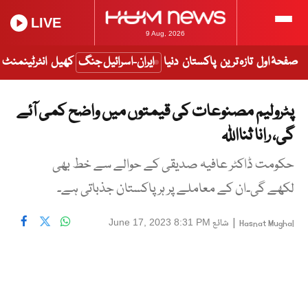
LIVE
9 Aug, 2026
صفحۂ اول
تازہ ترین
پاکستان
دنیا
ایران-اسرائیل جنگ
کھیل
انٹرٹینمنٹ
پٹرولیم مصنوعات کی قیمتوں میں واضح کمی آئے
گی، رانا ثنااللہ
حکومت ڈاکٹر عافیہ صدیقی کے حوالے سے خط بھی
لکھے گی۔ان کے معاملے پر ہر پاکستان جذباتی ہے۔
|
شائع
June 17, 2023 8:31 PM
Hasnat Mughal