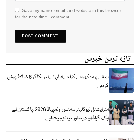
Save my name, email, and website in this browser
for the next time I comment.
تازہ ترین خبریں
آبنائے ہرمز کھولنے کیلئے ایران نے امریکا کو 6 شرائط پیش
کر دیں
انٹرنیشنل نیوکلیئر سائنس اولمپیاڈ 2026، پاکستان نے
ایک گولڈ اور دو سلور میڈلز جیت لیے