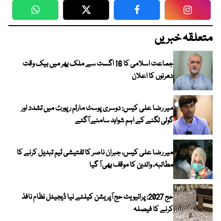
WhatsApp
Twitter
Facebook
Faceboo
متعلقہ خبریں
جماعت اسلامی کا 16 اگست سے ملک بھر میں بیک وقت
دھرنوں کا اعلان
میر رضا علی کیس: دوسری پوسٹ مارٹم رپورٹ میں تشدد اور
گولی لگنے کے اہم شواہد سامنے آگئے
میر رضا علی کیس، جبران ناصر کا تفتیشی ٹیم تبدیل کرنے کا
مطالبہ، والدین کا موقف بھی آ گیا
حج 2027: پرائیویٹ حج آپریشن کیلئے نیا ڈیجیٹل نظام نافذ
کرنے کا فیصلہ