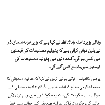
وفاقی وزیرداخلہ راناثنا اللہ نے کہا ہے کہ وزیر خزانہ اسحاق ڈار
نے یقین دہانی کرائی ہے کہ پٹرولیم مصنوعات کی قیمتوں
میں کمی ہو گی۔آئندہ دنوں میں پٹرولیم مصنوعات کی
قیمتوں میں واضح کمی آئے گی۔
پریس کانفرنس کرتے ہوئے انہوں نے کہا کہ عافیہ صدیقی کا
معاملہ قومی سطح کا ایشو بنا ہے۔ ڈاکٹر عافیہ صدیقی کے
حوالے سے حکومت کی سنجیدہ کوششوں میں اور بہتری لائی
جائے گی،حکومت ڈاکٹر عافیہ صدیقی کے حوالے سے خط