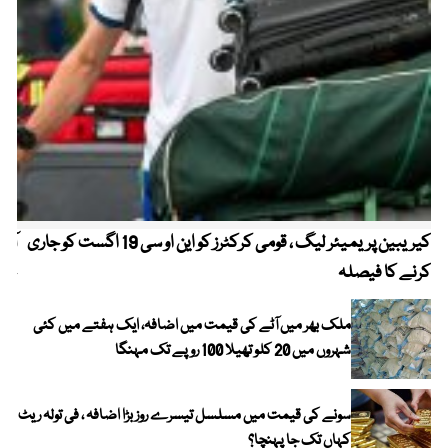
کیریبین پریمیئر لیگ ، قومی کرکٹرز کو این او سی 19 اگست کو جاری
آز
کرنے کا فیصلہ
چھی
ملک بھر میں آٹے کی قیمت میں اضافہ، ایک ہفتے میں کئی
شہروں میں 20 کلو تھیلا 100 روپے تک مہنگا
سونے کی قیمت میں مسلسل تیسرے روز بڑا اضافہ ، فی تولہ ریٹ
کہاں تک جا پہنچا؟