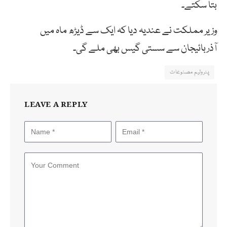
بتا سکتے۔
وزیر مملکت نے عندیہ دیا کہ ایک سے ڈیڑھ ماہ میں
آذربائیجان سے سستی گیس بھی ملے گی۔
پٹرولیم مصنوعات
LEAVE A REPLY