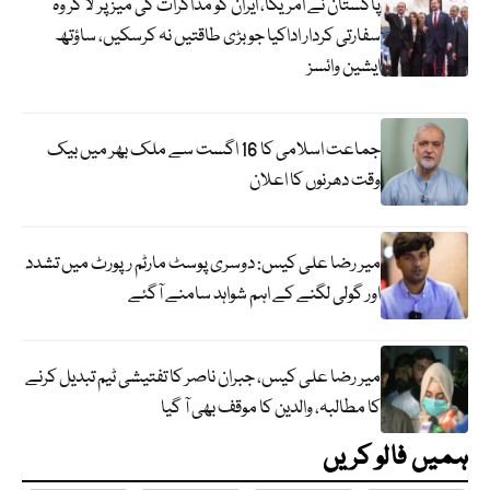
پاکستان نے امریکا، ایران کو مذاکرات کی میز پر لا کر وہ
سفارتی کردار اداکیا جو بڑی طاقتیں نہ کرسکیں، ساؤتھ
ایشین وائسز
جماعت اسلامی کا 16 اگست سے ملک بھر میں بیک
وقت دھرنوں کا اعلان
میر رضا علی کیس: دوسری پوسٹ مارٹم رپورٹ میں تشدد
اور گولی لگنے کے اہم شواہد سامنے آگئے
میر رضا علی کیس، جبران ناصر کا تفتیشی ٹیم تبدیل کرنے
کا مطالبہ، والدین کا موقف بھی آ گیا
ہمیں فالو کریں