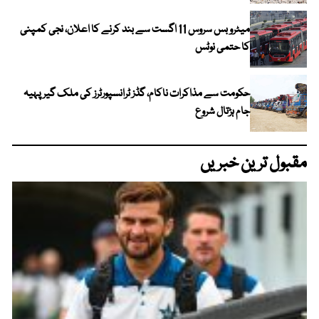
میٹرو بس سروس 11 اگست سے بند کرنے کا اعلان، نجی کمپنی
کا حتمی نوٹس
حکومت سے مذاکرات ناکام، گڈز ٹرانسپورٹرز کی ملک گیر پہیہ
جام ہڑتال شروع
مقبول ترین خبریں