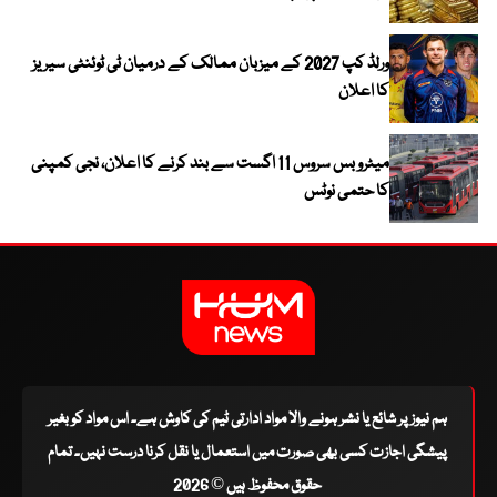
ورلڈ کپ 2027 کے میزبان ممالک کے درمیان ٹی ٹوئنٹی سیریز
کا اعلان
میٹرو بس سروس 11 اگست سے بند کرنے کا اعلان، نجی کمپنی
کا حتمی نوٹس
ہم نیوز پر شائع یا نشر ہونے والا مواد ادارتی ٹیم کی کاوش ہے۔ اس مواد کو بغیر
پیشگی اجازت کسی بھی صورت میں استعمال یا نقل کرنا درست نہیں۔ تمام
حقوق محفوظ ہیں © 2026