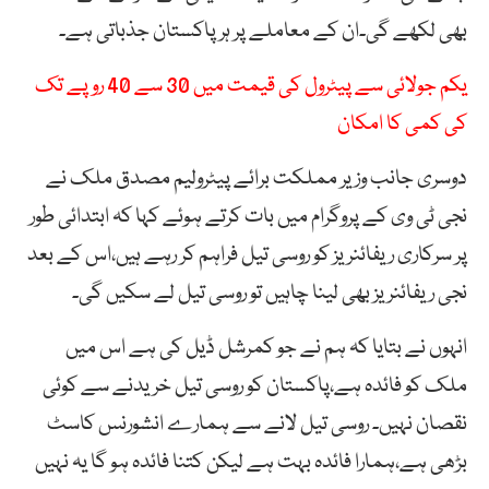
بھی لکھے گی۔ان کے معاملے پر ہر پاکستان جذباتی ہے۔
یکم جولائی سے پیٹرول کی قیمت میں 30 سے 40 روپے تک
کی کمی کا امکان
دوسری جانب وزیر مملکت برائے پیٹرولیم مصدق ملک نے
نجی ٹی وی کے پروگرام میں بات کرتے ہوئے کہا کہ ابتدائی طور
پر سرکاری ریفائنریز کو روسی تیل فراہم کر رہے ہیں،اس کے بعد
نجی ریفائنریز بھی لینا چاہیں تو روسی تیل لے سکیں گی۔
انہوں نے بتایا کہ ہم نے جو کمرشل ڈیل کی ہے اس میں
ملک کو فائدہ ہے،پاکستان کو روسی تیل خریدنے سے کوئی
نقصان نہیں۔ روسی تیل لانے سے ہمارے انشورنس کاسٹ
بڑھی ہے،ہمارا فائدہ بہت ہے لیکن کتنا فائدہ ہو گا یہ نہیں