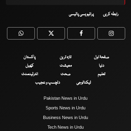
رابطہ کریں
پرائیویسی پالیسی
WhatsApp
Twitter
Facebook
Faceboo
صفحۂ اول
تازہ ترین
پاکستان
دنیا
معیشت
کھیل
تعلیم
صحت
انٹرٹینمنٹ
ٹیکنالوجی
دلچسپ و عجیب
Pakistan News in Urdu
Sports News in Urdu
Business News in Urdu
Tech News in Urdu