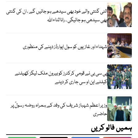
الٹی گنتی والے خود بھی سیدھے ہو جائیں گے ، ان کی گنتی
بھی سیدھی ہو جائیگی ، رانا ثناء اللہ
شہداء اور غازیوں کو سول ایوارڈز دینے کی منظوری
پی سی بی نے قومی کرکٹرز کو بیرون ملک لیگز کھیلنے
کیلئے این او سی جاری کر دیئے
وزیر اعظم شہباز شریف کی وفد کے ہمراہ روضہ رسولؐ پر
حاضری
ہمیں فالو کریں