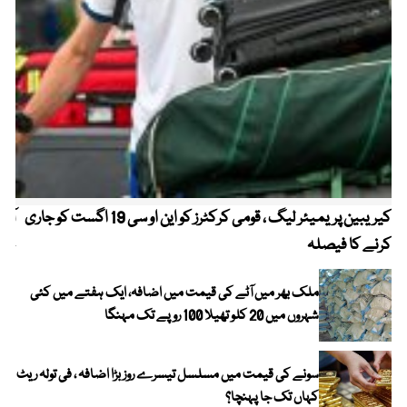
کیریبین پریمیئر لیگ ، قومی کرکٹرز کو این او سی 19 اگست کو جاری
آز
کرنے کا فیصلہ
چھی
ملک بھر میں آٹے کی قیمت میں اضافہ، ایک ہفتے میں کئی
شہروں میں 20 کلو تھیلا 100 روپے تک مہنگا
سونے کی قیمت میں مسلسل تیسرے روز بڑا اضافہ ، فی تولہ ریٹ
کہاں تک جا پہنچا؟