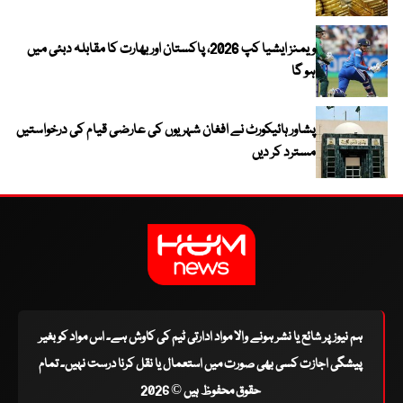
ویمنز ایشیا کپ 2026، پاکستان اور بھارت کا مقابلہ دبئی میں
ہو گا
پشاور ہائیکورٹ نے افغان شہریوں کی عارضی قیام کی درخواستیں
مسترد کر دیں
ہم نیوز پر شائع یا نشر ہونے والا مواد ادارتی ٹیم کی کاوش ہے۔ اس مواد کو بغیر
پیشگی اجازت کسی بھی صورت میں استعمال یا نقل کرنا درست نہیں۔ تمام
حقوق محفوظ ہیں © 2026