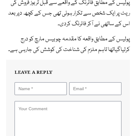
پولیس کے مطابق فائرنگ کے واقعے سے قبل تربوز فروش کی
ریٹ پر ایک شخص سے تکرار ہوئی تھی جس کے کچھ دیر بعد
اس کے ساتھی نے آکر فائرنگ کردی۔
پولیس کے مطابق واقعہ کا مقدمہ چوبیس مارچ کو درج
کرلیاگیاتھا تاہم ملزم کی شناخت کی کوشش کی جارہی ہے۔
LEAVE A REPLY