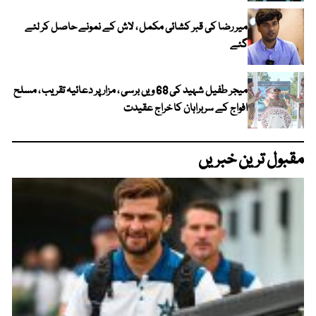
میر رضا کی قبر کشائی مکمل ، لاش کے نمونے حاصل کر لئے
گئے
میجر طفیل شہید کی 68 ویں برسی ، مزار پر دعائیہ تقریب ، مسلح
افواج کے سربراہان کا خراج عقیدت
مقبول ترین خبریں