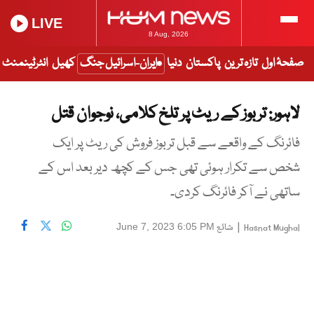
LIVE
8 Aug, 2026
صفحۂ اول
تازہ ترین
پاکستان
دنیا
ایران-اسرائیل جنگ
کھیل
انٹرٹینمنٹ
لاہور: تربوز کے ریٹ پر تلخ کلامی، نوجوان قتل
فائرنگ کے واقعے سے قبل تربوز فروش کی ریٹ پر ایک
شخص سے تکرار ہوئی تھی جس کے کچھ دیر بعد اس کے
ساتھی نے آکر فائرنگ کردی۔
|
شائع
June 7, 2023 6:05 PM
Hasnat Mughal