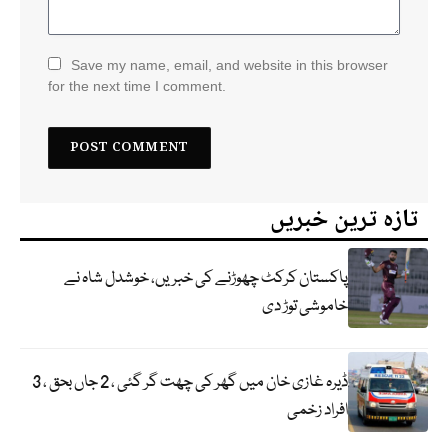
Save my name, email, and website in this browser
for the next time I comment.
تازہ ترین خبریں
پاکستان کرکٹ چھوڑنے کی خبریں، خوشدل شاہ نے
خاموشی توڑ دی
ڈیرہ غازی خان میں گھر کی چھت گر گئی ، 2 جاں بحق ، 3
افراد زخمی