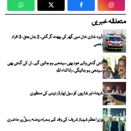
WhatsApp
Twitter
Facebook
Faceboo
متعلقہ خبریں
ڈیرہ غازی خان میں گھر کی چھت گر گئی ، 2 جاں بحق ، 3 افراد
زخمی
الٹی گنتی والے خود بھی سیدھے ہو جائیں گے ، ان کی گنتی بھی
سیدھی ہو جائیگی ، رانا ثناء اللہ
شہداء اور غازیوں کو سول ایوارڈز دینے کی منظوری
وزیر اعظم شہباز شریف کی وفد کے ہمراہ روضہ رسولؐ پر حاضری