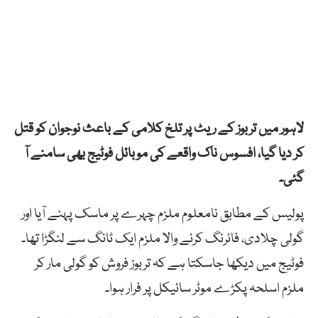
لاہور میں تربوز کے ریٹ پر تلخ کلامی کے باعث نوجوان کو قتل
کر دیا گیا، افسوس ناک واقعے کی موبائل فوٹیج بھی سامنے آ
گئی۔
پولیس کے مطابق نامعلوم ملزم چہرے پر ماسک پہنے آیا اور
گولی چلادی، فائرنگ کرنے والا ملزم ایک ٹانگ سے لنگڑا تھا۔
فوٹیج میں دیکھا جاسکتا ہے کہ تربوز فروش کو گولی مار کر
ملزم اسلحہ پکڑے موٹر سائیکل پر فرار ہوا۔