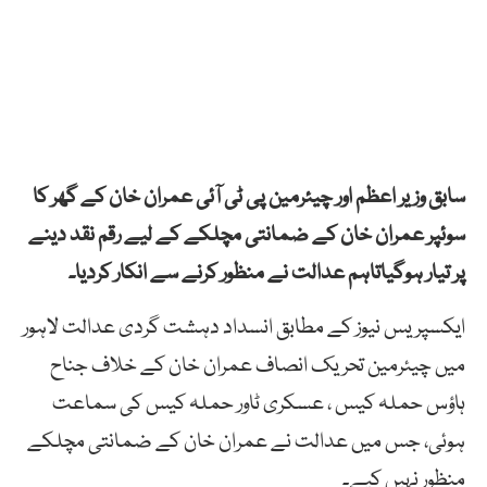
سابق وزیر اعظم اور چیئرمین پی ٹی آئی عمران خان کے گھر کا
سوئپر عمران خان کے ضمانتی مچلکے کے لیے رقم نقد دینے
پر تیار ہوگیاتاہم عدالت نے منظور کرنے سے انکار کردیا۔
ایکسپریس نیوز کے مطابق انسداد دہشت گردی عدالت لاہور
میں چیئرمین تحریک انصاف عمران خان کے خلاف جناح
ہاؤس حملہ کیس ، عسکری ٹاور حملہ کیس کی سماعت
ہوئی، جس میں عدالت نے عمران خان کے ضمانتی مچلکے
منظور نہیں کیے۔