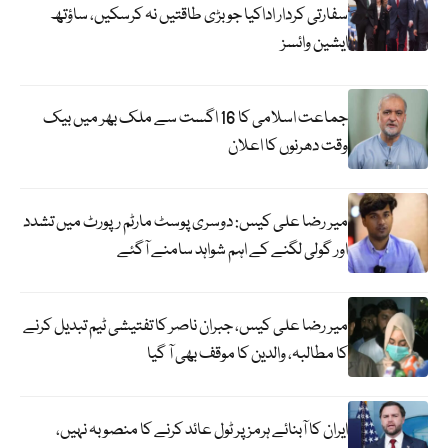
سفارتی کردار اداکیا جو بڑی طاقتیں نہ کرسکیں، ساؤتھ
ایشین وائسز
جماعت اسلامی کا 16 اگست سے ملک بھر میں بیک
وقت دھرنوں کا اعلان
میر رضا علی کیس: دوسری پوسٹ مارٹم رپورٹ میں تشدد
اور گولی لگنے کے اہم شواہد سامنے آگئے
میر رضا علی کیس، جبران ناصر کا تفتیشی ٹیم تبدیل کرنے
کا مطالبہ، والدین کا موقف بھی آ گیا
ایران کا آبنائے ہرمز پر ٹول عائد کرنے کا منصوبہ نہیں،