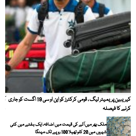
کیریبین پریمیئر لیگ ، قومی کرکٹرز کو این او سی 19 اگست کو جاری
آز
کرنے کا فیصلہ
چھی
ملک بھر میں آٹے کی قیمت میں اضافہ، ایک ہفتے میں کئی
شہروں میں 20 کلو تھیلا 100 روپے تک مہنگا