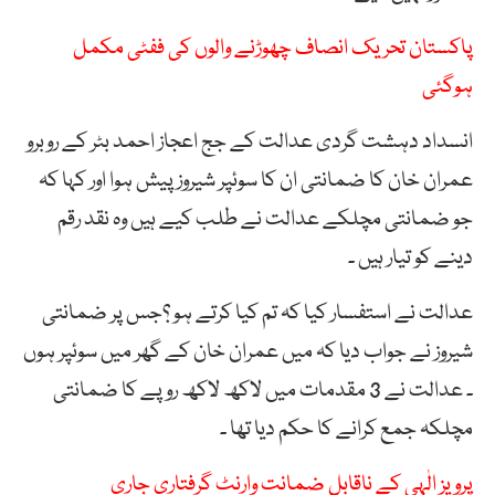
پاکستان تحریک انصاف چھوڑنے والوں کی ففٹی مکمل
ہوگئی
انسداد دہشت گردی عدالت کے جج اعجاز احمد بٹر کے روبرو
عمران خان کا ضمانتی ان کا سوئپر شیروز پیش ہوا اور کہا کہ
جو ضمانتی مچلکے عدالت نے طلب کیے ہیں وہ نقد رقم
دینے کو تیار ہیں ۔
عدالت نے استفسار کیا کہ تم کیا کرتے ہو ؟جس پر ضمانتی
شیروز نے جواب دیا کہ میں عمران خان کے گھر میں سوئپر ہوں
۔ عدالت نے 3 مقدمات میں لاکھ لاکھ روپے کا ضمانتی
مچلکہ جمع کرانے کا حکم دیا تھا ۔
پرویز الٰہی کے ناقابل ضمانت وارنٹ گرفتاری جاری