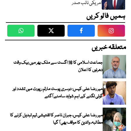
امریکی نائب صدر
ہمیں فالو کریں
WhatsApp
Twitter
Facebook
Faceboo
متعلقہ خبریں
جماعت اسلامی کا 16 اگست سے ملک بھر میں بیک وقت
دھرنوں کا اعلان
میر رضا علی کیس: دوسری پوسٹ مارٹم رپورٹ میں تشدد اور
گولی لگنے کے اہم شواہد سامنے آگئے
میر رضا علی کیس، جبران ناصر کا تفتیشی ٹیم تبدیل کرنے کا
مطالبہ، والدین کا موقف بھی آ گیا