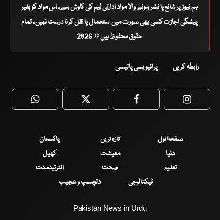
ہم نیوز پر شائع یا نشر ہونے والا مواد ادارتی ٹیم کی کاوش ہے۔ اس مواد کو بغیر
پیشگی اجازت کسی بھی صورت میں استعمال یا نقل کرنا درست نہیں۔ تمام
حقوق محفوظ ہیں © 2026
رابطہ کریں
پرائیویسی پالیسی
WhatsApp
Twitter
Facebook
Faceboo
صفحۂ اول
تازہ ترین
پاکستان
دنیا
معیشت
کھیل
تعلیم
صحت
انٹرٹینمنٹ
ٹیکنالوجی
دلچسپ و عجیب
Pakistan News in Urdu