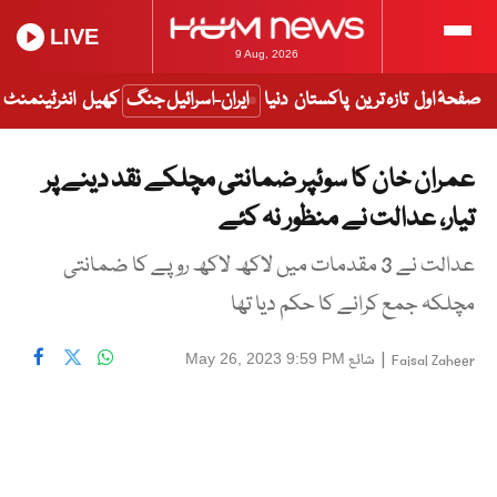
LIVE
9 Aug, 2026
صفحۂ اول
تازہ ترین
پاکستان
دنیا
ایران-اسرائیل جنگ
کھیل
انٹرٹینمنٹ
عمران خان کا سوئپر ضمانتی مچلکے نقد دینے پر
تیار، عدالت نے منظور نہ کئے
عدالت نے 3 مقدمات میں لاکھ لاکھ روپے کا ضمانتی
مچلکہ جمع کرانے کا حکم دیا تھا
|
شائع
May 26, 2023 9:59 PM
Faisal Zaheer