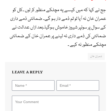
جج نے کہا کہ میں کیسے یہ مچلکے منظور کر لوں ۔کل کو
عمران خان نہ آیا تو تم ذمے دار ہو گے۔ ضمانتی ذمے داری
کے سوال پر سوئپر شیروز خاموش ہوگیا۔بعد ازاں عدالت نے
ضمانتی کی ذمے داری نہ لینے پر عمران خان کے ضمانتی
مچلکے منظور نہ کیے ۔
عمران خان
LEAVE A REPLY