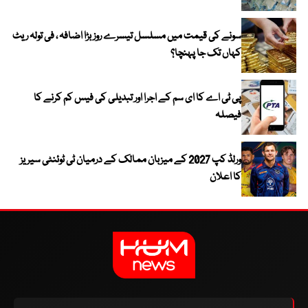
سونے کی قیمت میں مسلسل تیسرے روز بڑا اضافہ ، فی تولہ ریٹ
کہاں تک جا پہنچا؟
پی ٹی اے کا ای سم کے اجرا اور تبدیلی کی فیس کم کرنے کا
فیصلہ
ورلڈ کپ 2027 کے میزبان ممالک کے درمیان ٹی ٹوئنٹی سیریز
کا اعلان