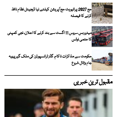
حج 2027: پرائیویٹ حج آپریشن کیلئے نیا ڈیجیٹل نظام نافذ
کرنے کا فیصلہ
میٹرو بس سروس 11 اگست سے بند کرنے کا اعلان، نجی کمپنی
کا حتمی نوٹس
حکومت سے مذاکرات ناکام، گڈز ٹرانسپورٹرز کی ملک گیر پہیہ
جام ہڑتال شروع
مقبول ترین خبریں