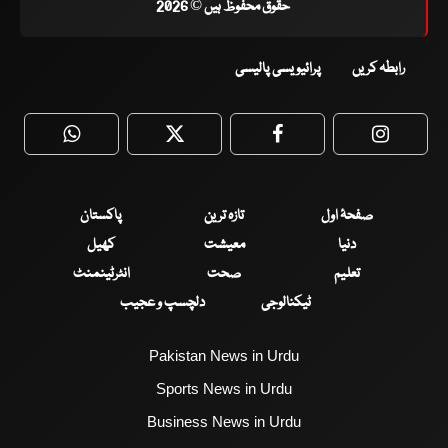
حقوق محفوظ ہیں © 2026
رابطہ کریں
پرائیویسی پالیسی
WhatsApp
Twitter
Facebook
Faceboo
صفحۂ اول
تازہ ترین
پاکستان
دنیا
معیشت
کھیل
تعلیم
صحت
انٹرٹینمنٹ
ٹیکنالوجی
دلچسپ و عجیب
Pakistan News in Urdu
Sports News in Urdu
Business News in Urdu