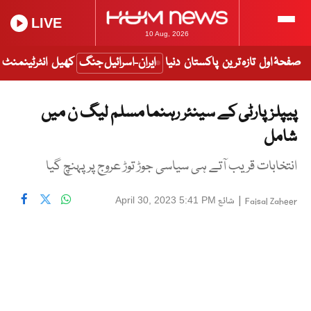
LIVE
10 Aug, 2026
صفحۂ اول
تازہ ترین
پاکستان
دنیا
ایران-اسرائیل جنگ
کھیل
انٹرٹینمنٹ
پیپلزپارٹی کے سینئر رہنما مسلم لیگ ن میں
شامل
انتخابات قریب آتے ہی سیاسی جوڑ توڑ عروج پر پہنچ گیا
|
شائع
April 30, 2023 5:41 PM
Faisal Zaheer