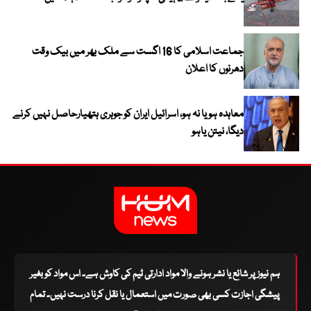
جماعت اسلامی کا 16 اگست سے ملک بھر میں بیک وقت
دھرنوں کا اعلان
معاہدہ ہو یا نہ ہو، اسرائیل ایران کو جوہری ہتھیارحاصل نہیں کرنے
دیگا، نیتن یاہو
ہم نیوز پر شائع یا نشر ہونے والا مواد ادارتی ٹیم کی کاوش ہے۔ اس مواد کو بغیر
پیشگی اجازت کسی بھی صورت میں استعمال یا نقل کرنا درست نہیں۔ تمام