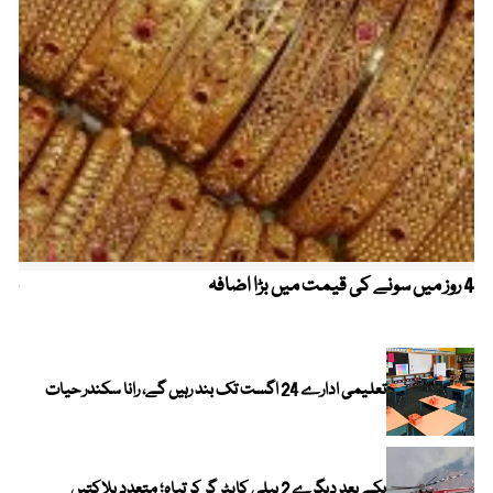
4 روز میں سونے کی قیمت میں بڑا اضافہ
خیب
الا
تعلیمی ادارے 24 اگست تک بند رہیں گے، رانا سکندر حیات
یکے بعد دیگرے 2 ہیلی کاپٹر گر کر تباہ؛ متعدد ہلاکتیں