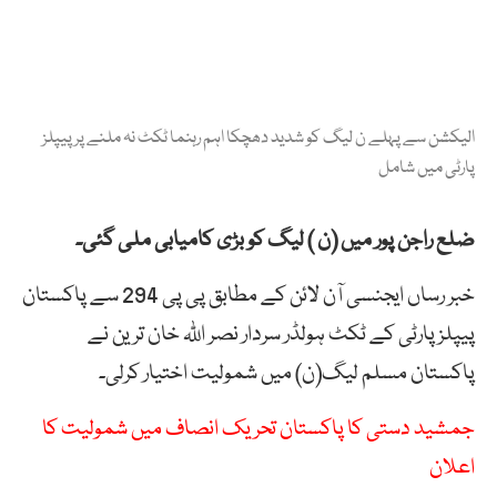
الیکشن سے پہلے ن لیگ کو شدید دھچکا اہم رہنما ٹکٹ نہ ملنے پر پیپلز
پارٹی میں شامل
ضلع راجن پور میں (ن ) لیگ کو بڑی کامیابی ملی گئی۔
خبر رساں ایجنسی آن لائن کے مطابق پی پی 294 سے پاکستان
پیپلز پارٹی کے ٹکٹ ہولڈر سردار نصر اللّٰہ خان ترین نے
پاکستان مسلم لیگ(ن) میں شمولیت اختیار کرلی۔
جمشید دستی کا پاکستان تحریک انصاف میں شمولیت کا
اعلان