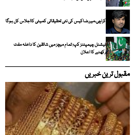
کراچی،میررضاکیس کی نئی تحقیقاتی کمیٹی کااجلاس کل ہوگا
نیشنل چیمپئنز کپ: تمام میچز میں شائقین کا داخلہ مفت
رکھنے کا اعلان
مقبول ترین خبریں