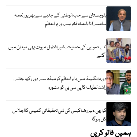
بلوچستان سے حب الوطنی کے جذبے سے بھرپور نغمہ
سامنے آنا باعث فخر ہے، وزیر اعظم
نئے صوبوں کی حمایت، شیر افضل مروت بھی میدان میں
آگئے
دورہ انگلینڈ میں بابر اعظم کو میڈیا سے دور رکھا جائے،
راشد لطیف کا پی سی بی کو مشورہ
کراچی،میررضاکیس کی نئی تحقیقاتی کمیٹی کااجلاس
کل ہوگا
ہمیں فالو کریں