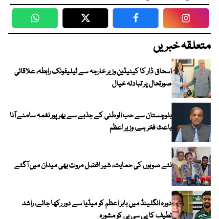
WhatsApp
Twitter
Facebook
Faceboo
متعلقہ خبریں
اسحاق ڈار کا کینیڈین وزیر خارجہ سے ٹیلیفونک رابطہ، علاقائی
صورتحال پر تبادلہ خیال
بلوچستان سے حب الوطنی کے جذبے سے بھرپور نغمہ سامنے آنا
باعث فخر ہے، وزیر اعظم
نئے صوبوں کی حمایت، شیر افضل مروت بھی میدان میں آگئے
دورہ انگلینڈ میں بابر اعظم کو میڈیا سے دور رکھا جائے، راشد
لطیف کا پی سی بی کو مشورہ