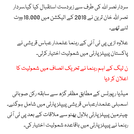
سردار نصر اللہ کی طرف سے زبردست استقبال کیا گیا،سردار
نصر اللّٰہ خان ترین نے 2018 کے الیکشن میں 18,000 ووٹ
لئے تھے۔
علاوہ ازیں پی ٹی آئی کے رہنما علمدار عباس قریشی نے
پاکستان پیپلز پارٹی میں شمولیت اختیار کرلی۔
ن لیگ کے اہم رہنما نے تحریک انصاف میں شمولیت کا
اعلان کر دیا
میڈیا رپورٹس کے مطابق مظفر گڑھ سے سابقہ ركن صوبائی
اسمبلی علمدارعباس قریشی پیپلز پارٹی میں شامل ہوگئے۔
چیئرمین پیپلز پارٹی بلاول بھٹو سے ملاقات کے بعد پی ٹی آئی
رہنما نے پیپلز پارٹی میں باقاعدہ شمولیت اختیار کی۔