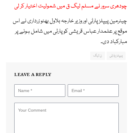
چودھری سرور نے مسلم لیگ ق میں شمولیت اختیار کر لی
چیئرمین پیپلز پارٹی اور وزیر خارجہ بلاول بھٹو زرداری نے اس
موقع پر علمدار عباس قریشی کو پارٹی میں شامل ہونے پر
مبارکباد دی۔
پیپلز پارٹی
ن لیگ
LEAVE A REPLY