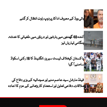
بالی ووڈ کے معروف اداکار پردیپ راوت انتقال کر گئے
آئندہ 48 گھنٹوں میں بارشوں اور دریاؤں میں طغیانی کا خدشہ،
ہنگامی تیاریاں تیز
پاکستان کیخلاف ٹیسٹ سیریز ، انگلینڈ کا 16 رکنی اسکواڈ
سامنے آ گیا
فیلڈ مارشل سید عاصم منیر اور صومالیہ کے وزیر دفاع کی
ملاقات، دفاعی تعاون اور استعدادِ کار بڑھانے کے عزم کا اعادہ