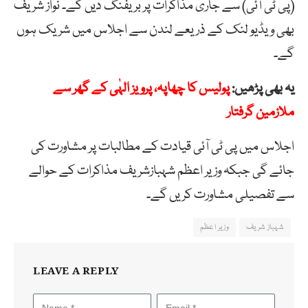
(پی ٹی آئی) سے جاری مذاکرات پر بریفنگ دیں گے۔ نواز شریف
بھی ویڈیو لنک کے ذریعے لندن سے اجلاس میں شریک ہوں
گے۔
یہ بھی پڑھیں:
پولیس کا چھاپہ، پرویز الہٰی کے گھر سے
ملازمین گرفتار
اجلاس میں پی ٹی آئی قیادت کے مطالبات پر مشاورت کی
جائے گی جبکہ وزیر اعظم شہبازشریف مذاکرات کے حوالے
سے تفصیلی مشاورت کریں گے۔
شہباز شریف
وزیر اعظم
LEAVE A REPLY