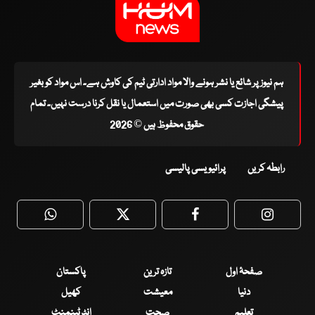
ہم نیوز پر شائع یا نشر ہونے والا مواد ادارتی ٹیم کی کاوش ہے۔ اس مواد کو بغیر
پیشگی اجازت کسی بھی صورت میں استعمال یا نقل کرنا درست نہیں۔ تمام
حقوق محفوظ ہیں © 2026
رابطہ کریں
پرائیویسی پالیسی
WhatsApp
Twitter
Facebook
Faceboo
صفحۂ اول
تازہ ترین
پاکستان
دنیا
معیشت
کھیل
تعلیم
صحت
انٹرٹینمنٹ