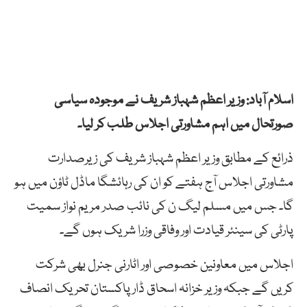
اسلام آباد: وزیر اعظم شہباز شریف نے موجودہ سیاسی
صورتحال میں اہم مشاورتی اجلاس طلب کر لیا۔
ذرائع کے مطابق وزیر اعظم شہباز شریف کی زیرصدارت
مشاورتی اجلاس آج ہفتے کو ان کی رہائشگا ماڈل ٹاؤن میں ہو
گا۔ جس میں مسلم لیگ ن کی نائب صدر مریم نواز سمیت
پارٹی کی سینئر قیادت اور وفاقی وزرا شریک ہوں گے۔
اجلاس میں معاونین خصوصی اور اٹارنی جنرل بھی شرکت
کریں گے جبکہ وزیر خزانہ اسحاق ڈار پاکستان تحریک انصاف