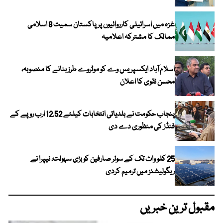
غزہ میں اسرائیلی کارروائیوں پر پاکستان سمیت 8 اسلامی
ممالک کا مشترکہ اعلامیہ
اسلام آباد ایکسپریس وے کو موٹروے طرز بنانے کا منصوبہ،
محسن نقوی کا اعلان
پنجاب حکومت نے بلدیاتی انتخابات کیلئے 12.52 ارب روپے کے
فنڈز کی منظوری دے دی
25 کلو واٹ تک کے سولر صارفین کو بڑی سہولت، نیپرا نے
ریگولیشنز میں ترمیم کردی
مقبول ترین خبریں