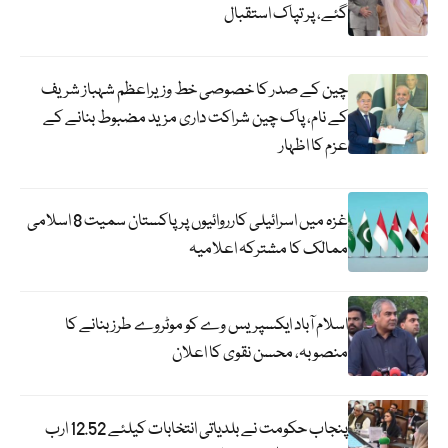
گئے، پر تپاک استقبال
چین کے صدر کا خصوصی خط وزیراعظم شہباز شریف
کے نام، پاک چین شراکت داری مزید مضبوط بنانے کے
عزم کا اظہار
غزہ میں اسرائیلی کارروائیوں پر پاکستان سمیت 8 اسلامی
ممالک کا مشترکہ اعلامیہ
اسلام آباد ایکسپریس وے کو موٹروے طرز بنانے کا
منصوبہ، محسن نقوی کا اعلان
پنجاب حکومت نے بلدیاتی انتخابات کیلئے 12.52 ارب