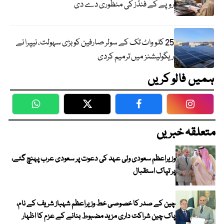
روپے کے فنڈز کی منظوری دے دی
25 کلو واٹ تک کے سولر صارفین کو بڑی سہولت، نیپرا نے
ریگولیشنز میں ترمیم کردی
ہمیں فالو کریں
WhatsApp
Twitter
Facebook
Faceboo
متعلقہ خبریں
وزیراعظم سعودی ولی عہد کی دعوت پر سعودی عرب پہنچ گئے،
پر تپاک استقبال
چین کے صدر کا خصوصی خط وزیراعظم شہباز شریف کے نام،
پاک چین شراکت داری مزید مضبوط بنانے کے عزم کا اظہار