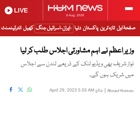
LIVE
6 Aug, 2026
صفحۂ اول
تازہ ترین
پاکستان
دنیا
ایران-اسرائیل جنگ
کھیل
انٹرٹینمنٹ
وزیر اعظم نے اہم مشاورتی اجلاس طلب کر لیا
نواز شریف بھی ویڈیو لنک کے ذریعے لندن سے اجلاس
میں شریک ہوں گے۔
|
شائع
April 29, 2023 5:55 AM
Ahmed Hussain