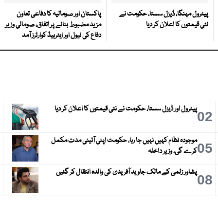
پیٹرول مہنگا، ڈیزل سستا، حکومت نے
پاکستان اور صومالیہ کا دفاعی تعاون
نئی قیمتوں کا اعلان کر دیا
مزید مضبوط بنانے پر اتفاق، صومالی وزیر
دفاع کی نیول اور ایئرہیڈ کوارٹرز آمد
پیٹرول اور ڈیزل سستا، حکومت نے نئی قیمتوں کا اعلان کر دیا
3
02
موجودہ نظام کہیں نہیں جا رہا، حکومت اپنی آئینی مدت مکمل
6
05
کرے گی، وزیر داخلہ
پشاور زلمی کے مالک جاوید آفریدی کی والدہ انتقال کر گئیں
9
08