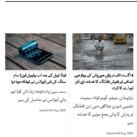
4 اگست تک دریاؤں میں پانی کے بہاؤ میں
فولڈ ایبل کے بعد اب رولیبل فون؟ سام
اضافے اور فلیش فلڈنگ کا خدشہ، این ڈی
سنگ کی نئی ڈیوائس نے تہلکہ مچا دیا
ایم اے کا الرٹ
سب سے زیادہ توجہ زیڈ نائن کوڈ نیم
راولپنڈی، جہلم، گوجرانوالہ سمیت
والی ڈیوائس نے حاصل کی ہے
نشیبی شہری علاقوں میں اربن فلڈنگ
Updated 01 Aug, 2026
اور بارش کا پانی جمع ہونے کا خدشہ
ہے
Updated 02 Aug, 2026