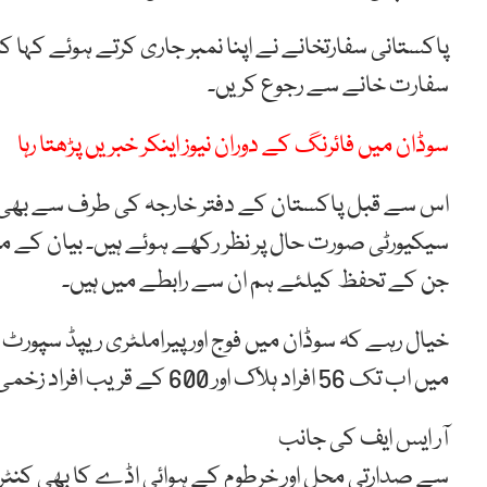
پاکستانی سفارتخانے نے اپنا نمبر جاری کرتے ہوئے کہا
سفارت خانے سے رجوع کریں۔
سوڈان میں فائرنگ کے دوران نیوز اینکر خبریں پڑھتا رہا
اس سے قبل پاکستان کے دفتر خارجہ کی طرف سے بھی اپنے
سیکیورٹی صورت حال پر نظر رکھے ہوئے ہیں۔ بیان کے مط
جن کے تحفظ کیلئے ہم ان سے رابطے میں ہیں۔
خیال رہے کہ سوڈان
میں
فوج
اور
پیراملٹری
ریپڈ
سپورٹ
میں اب تک 56
افراد
ہلاک اور
600 کے
قریب
افراد
زخمی 
آر
ایس
ایف
کی جانب
سے
صدارتی
محل
اور
خرطوم
کے
ہوائی
اڈے
کا
بھی
کنٹر