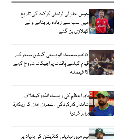
جوس بٹلر ٹی ٹوئنٹی کرکٹ کی تاریخ
میں سب سے زیادہ رنز بنانے والے
کھلاڑی بن گئے
لاانفورسمنٹ انویسٹی گیشن سنٹر کے
قیام کیلئے پائلٹ پراجیکٹ شروع کرنے
کا فیصلہ
بابر اعظم کی ویسٹ انڈیز کیخلاف
شاندار کارکردگی ، عمران خان کا ریکارڈ
برابر کر دیا
ٹیم میں تبدیلی کنڈیشن کی بنیاد پر