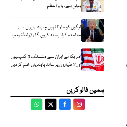
ہوتی ہے، بابر اعظم
لوگوں کو مارنا نہیں چاہتا ، ایران سے
معاہدہ کرنا پسند کروں گا ، ڈونلڈ ٹرمپ
امریکا نے ایران سے منسلک 3 کمپنیوں
اور 2 طیاروں پر عائد پابندیاں ختم کر دیں
ہمیں فالو کریں
WhatsApp
Twitter
Facebook
Facebook