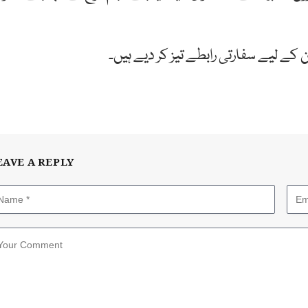
ن
کے
لیے
سفارتی
رابطے
تیز
کر
دیے ہیں۔
EAVE A REPLY