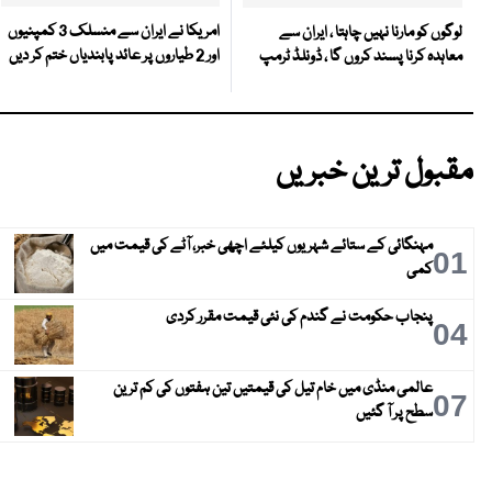
امریکا نے ایران سے منسلک 3 کمپنیوں
لوگوں کو مارنا نہیں چاہتا ، ایران سے
اور 2 طیاروں پر عائد پابندیاں ختم کر دیں
معاہدہ کرنا پسند کروں گا ، ڈونلڈ ٹرمپ
مقبول ترین خبریں
مہنگائی کے ستائے شہریوں کیلئے اچھی خبر، آٹے کی قیمت میں
01
کمی
پنجاب حکومت نے گندم کی نئی قیمت مقرر کردی
04
عالمی منڈی میں خام تیل کی قیمتیں تین ہفتوں کی کم ترین
07
سطح پر آ گئیں