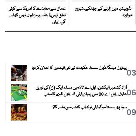
انڈونیشیا میں زلزلے کے جھٹکے، شہری
عمان سے معاہدے کا امریکا سے کوئی
خوفزدہ
تعلق نہیں، آبنائے ہرمز فوری نہیں کھلے
گی، ایران
پیٹرول مہنگا، ڈیزل سستا، حکومت نے نئی قیمتوں کا اعلان کر دیا
0
آزاد کشمیر الیکشن ، ایل اے 27 میں مسلم لیگ (ن) کی نورین
0
عارف ، ایل اے 28 میں پیپلز پارٹی کے بازل نقوی کامیاب
سونا پھر سستا ہوگیا،فی تولہ اب کتنے میں ملے گا؟
0