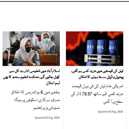
تیل کی قیمتوں میں مزید کمی ہو گئی،
اسلام آباد میں تعلیمی ادارے کل سے
پیٹرول و ڈیزل سستا ہونے کا امکان
کھل جائیں گے، محکمہ تعلیم سندھ کا بھی
اہم اعلان
امریکی خام تیل کی فی بیرل قیمت
ہفتے میں 6 روز تدریس کا اطلاق
مزید کمی کے ساتھ 78.97 ڈالر کی
صرف سرکاری اسکولوں پر ہوگا،
سطح پر آ گئی
صوبائی وزیر تعلیم
Updated 03 Aug, 2026
Updated 02 Aug, 2026