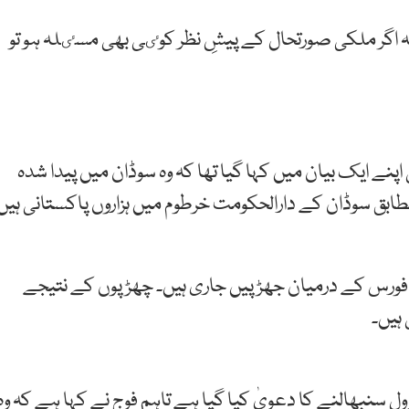
 کہ اگر ملکی صورتحال کے پیشِ نظر کوٸی بھی مسٸلہ ہو تو
 ایک بیان میں کہا گیا تھا کہ وہ سوڈان میں پیدا شدہ
ابق سوڈان کے دارالحکومت خرطوم میں ہزاروں پاکستانی ہیں
فورس
کے
درمیان
جھڑپیں
جاری
ہیں۔ چھڑپوں کے نتیجے
ہیں۔
ول
سنبھالنے
کا
دعویٰ
کیا
گیا
ہے
تاہم
فوج
نے
کہا
ہے
کہ
وہ