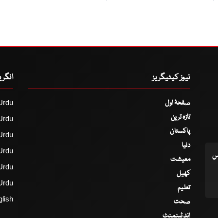
نیوز کیٹیگریز
انگر
صفحۂ اول
Urdu
تازہ ترین
Urdu
پاکستان
Urdu
دنیا
Urdu
اس
معیشت
Urdu
کھیل
Urdu
تعلیم
lish
صحت
انٹرٹینمنٹ