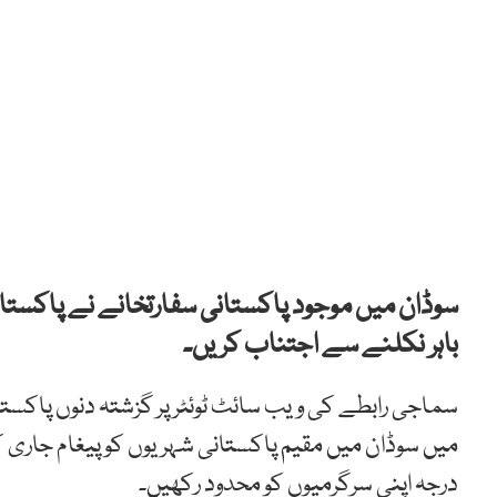
سوڈان میں موجود پاکستانی سفارتخانے نے پاکستان
باہر
نکلنے سے اجتناب کریں۔
سماجی رابطے کی ویب سائٹ ٹوئٹر پر گزشتہ دنوں پاکست
میں سوڈان میں مقیم پاکستانی شہریوں کو پیغام جاری ک
درجہ اپنی سرگرمیوں کو محدود رکھیں۔