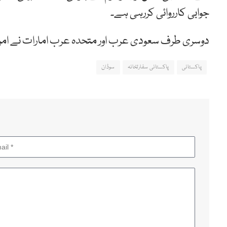
جوابی
کارروائی
کررہی
ہے۔
دوسری طرف
سعودی
عرب
اور
متحدہ
عرب
امارات
نے
ام
پاکستانی
پاکستانی سفارتخانہ
سوڈان