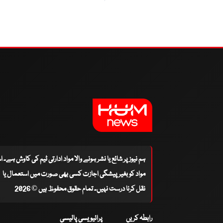
ہم نیوز پر شائع یا نشر ہونے والا مواد ادارتی ٹیم کی کاوش ہے۔ 
مواد کو بغیر پیشگی اجازت کسی بھی صورت میں استعمال یا
نقل کرنا درست نہیں۔ تمام حقوق محفوظ ہیں © 2026
رابطہ کریں
پرائیویسی پالیسی