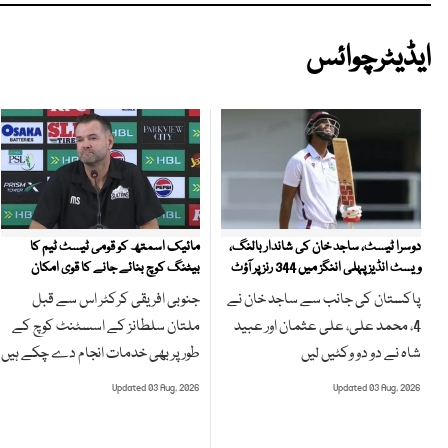
ایڈیٹرچوائس
مائیک اسمتھ کو قومی ٹیسٹ ٹیم کا
دوسرا ٹیسٹ، ساجد خان کی شاندار بالنگ،
بیٹنگ کوچ بنائے جانے کا قوی امکان
ویسٹ انڈیز پہلی اننگز میں 344 رنز پر آؤٹ
جنوبی افریقی کرکٹر اس سے قبل
پاکستان کی جانب سے ساجد خان نے
ملتان سلطانز کے اسسٹنٹ کوچ کے
4، محمد علی، علی عثمان اور عبید
طور پر بھی خدمات انجام دے چکے ہیں
شاہ نے دو دو وکٹیں لیں
Updated 03 Aug, 2026
Updated 03 Aug, 2026