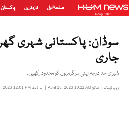
صفحۂ اول
تازہ ترین
پاکستان
6 Aug, 2026
سوڈان: پاکستانی شہری گھرو
جاری
شہری حد درجہ اپنی سرگرمیوں کو محدود رکھیں۔
|
شائع
|
اپ ڈیٹ
18, 2023 12:01 PM
April 18, 2023 10:11 AM
ویب ڈیسک