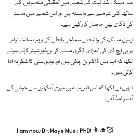
مے مسک غذائیت کے شعبے میں تحقیقی منصوبوں کے
ساتھ کئی عرصے سے وابستہ ہیں اور اس شعبے میں ماسٹر
کی ڈگری بھی حاصل کر رکھی ہے۔
ایلون مسک کی والدہ نے سماجی رابطے کی ویب سائٹ ٹوئٹر
پر پی ایچ ڈی کی اعزازی ڈگری ملنے کی ویڈیو شیئر کرتے ہوئے
لکھا کہ اب میں ڈاکٹر بن چکی ہوں اور یونیورسٹی کا شکریہ ادا
کرتی ہوں۔
انہوں نے لکھا کہ اس تقریب میں میری آنکھوں سے خوشی کے
آنسو امڈ آئے۔
I am now Dr. Maye Musk PhD! 👩‍🎓🥰