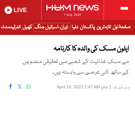
LIVE
7 Aug, 2026
صفحۂ اول
تازہ ترین
پاکستان
دنیا
ایران-اسرائیل جنگ
کھیل
انٹرٹینمنٹ
ایلون مسک کی والدہ کا کارنامہ
مے مسک غذائیت کے شعبے میں تحقیقی منصوبوں
کے ساتھ کئی عرصے سے وابستہ ہیں۔
|
شائع
April 15, 2023 2:47 AM
ویب ڈیسک