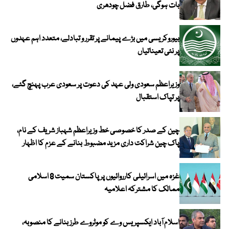
بات ہوگی، طارق فضل چودھری
بیوروکریسی میں بڑے پیمانے پر تقرر و تبادلے، متعدد اہم عہدوں
پر نئی تعیناتیاں
وزیراعظم سعودی ولی عہد کی دعوت پر سعودی عرب پہنچ گئے،
پر تپاک استقبال
چین کے صدر کا خصوصی خط وزیراعظم شہباز شریف کے نام،
پاک چین شراکت داری مزید مضبوط بنانے کے عزم کا اظہار
غزہ میں اسرائیلی کارروائیوں پر پاکستان سمیت 8 اسلامی
ممالک کا مشترکہ اعلامیہ
اسلام آباد ایکسپریس وے کو موٹروے طرز بنانے کا منصوبہ،