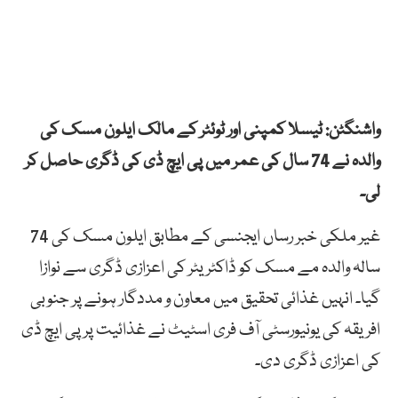
واشنگٹن: ٹیسلا کمپنی اور ٹوئٹر کے مالک ایلون مسک کی
والدہ نے 74 سال کی عمر میں پی ایچ ڈی کی ڈگری حاصل کر
لی۔
غیر ملکی خبر رساں ایجنسی کے مطابق ایلون مسک کی 74
سالہ والدہ مے مسک کو ڈاکٹریٹر کی اعزازی ڈگری سے نوازا
گیا۔ انہیں غذائی تحقیق میں معاون و مددگار ہونے پر جنوبی
افریقہ کی یونیورسٹی آف فری اسٹیٹ نے غذائیت پر پی ایچ ڈی
کی اعزازی ڈگری دی۔