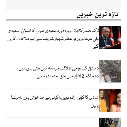
تازہ ترین خبریں
ترک صدر کا ایک روزہ دورہ سعودی عرب کا اعلان، سعودی
ولی عہد اور وزیراعظم شہباز شریف سے اہم ملاقات کریں
گے
دمشق کے نواحی علاقے جرمانہ میں منی بس میں
دھماکہ، 2 افراد جاں بحق، متعدد زخمی
شادی کا کوئی ارادہ نہیں، اکیلی بے حد خوش ہوں، امیشا
پٹیل