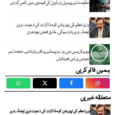
حکومت نے پیٹرول اور ڈیزل کی قیمتوں میں کمی کر دی
وزیراعظم کی اپوزیشن کو مذاکرات کی دعوت، اوپن
ایجنڈے پر بات ہوگی، طارق فضل چودھری
بیوروکریسی میں بڑے پیمانے پر تقرر و تبادلے، متعدد اہم
عہدوں پر نئی تعیناتیاں
ہمیں فالو کریں
WhatsApp
Twitter
Facebook
Faceboo
متعلقہ خبریں
وزیراعظم کی اپوزیشن کو مذاکرات کی دعوت، اوپن ایجنڈے پر