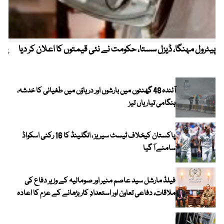
پیٹرول مہنگا، ڈیزل سستا، حکومت نے نئی قیمتوں کا اعلان کر دیا
پنج
آئندہ 48 گھنٹوں میں بارشوں اور دریاؤں میں طغیانی کا خدشہ،
ہنگامی تیاریاں تیز
پاکستان کیخلاف ٹیسٹ سیریز ، انگلینڈ کا 16 رکنی اسکواڈ
سامنے آ گیا
فیلڈ مارشل سید عاصم منیر اور صومالیہ کے وزیر دفاع کی
ملاقات، دفاعی تعاون اور استعدادِ کار بڑھانے کے عزم کا اعادہ