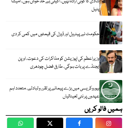
شادی کا کوئی ارادہ نہیں، اکیلی بے حد خوش ہوں، امیشا
پٹیل
حکومت نے پیٹرول اور ڈیزل کی قیمتوں میں کمی کر دی
وزیراعظم کی اپوزیشن کو مذاکرات کی دعوت، اوپن
ایجنڈے پر بات ہوگی، طارق فضل چودھری
بیوروکریسی میں بڑے پیمانے پر تقرر و تبادلے، متعدد اہم
عہدوں پر نئی تعیناتیاں
ہمیں فالو کریں
WhatsApp
Twitter
Facebook
Faceboo