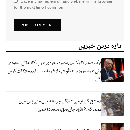
Save my name, email, and website in this browser
for the next time I comment.
تازہ ترین خبریں
ترک صدر کا ایک روزہ دورہ سعودی عرب کا اعلان، سعودی
ولی عہد اور وزیراعظم شہباز شریف سے اہم ملاقات کریں
گے
دمشق کے نواحی علاقے جرمانہ میں منی بس میں
دھماکہ، 2 افراد جاں بحق، متعدد زخمی