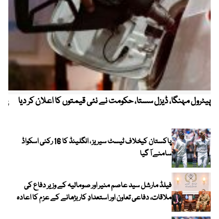
پیٹرول مہنگا، ڈیزل سستا، حکومت نے نئی قیمتوں کا اعلان کر دیا
پنج
پاکستان کیخلاف ٹیسٹ سیریز ، انگلینڈ کا 16 رکنی اسکواڈ
سامنے آ گیا
فیلڈ مارشل سید عاصم منیر اور صومالیہ کے وزیر دفاع کی
ملاقات، دفاعی تعاون اور استعدادِ کار بڑھانے کے عزم کا اعادہ