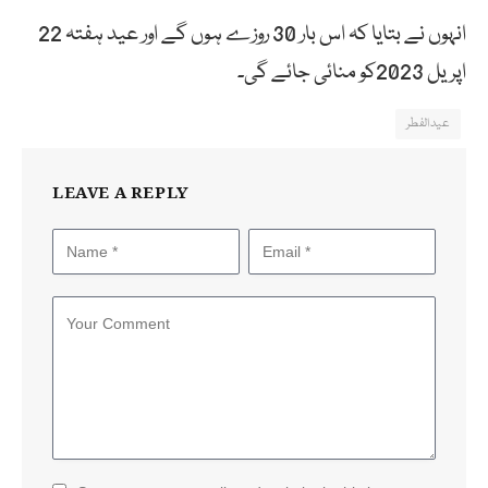
انہوں نے بتایا کہ اس بار 30 روزے ہوں گے اور عید ہفتہ 22
اپریل 2023کو منائی جائے گی۔
عیدالفطر
LEAVE A REPLY