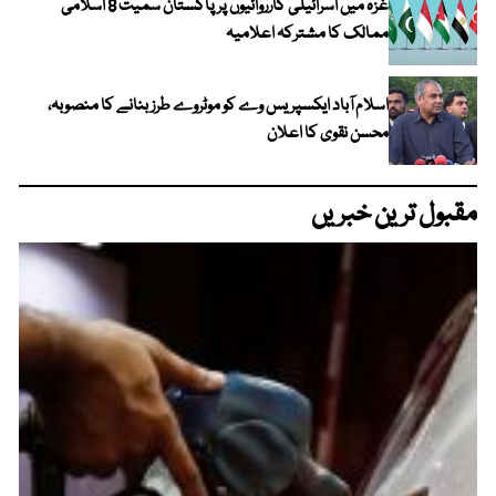
غزہ میں اسرائیلی کارروائیوں پر پاکستان سمیت 8 اسلامی
ممالک کا مشترکہ اعلامیہ
اسلام آباد ایکسپریس وے کو موٹروے طرز بنانے کا منصوبہ،
محسن نقوی کا اعلان
مقبول ترین خبریں