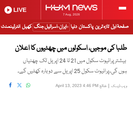
LIVE
7 Aug, 2026
صفحۂ اول
تازہ ترین
پاکستان
دنیا
ایران-اسرائیل جنگ
کھیل
انٹرٹینمنٹ
طلبا کی موجیں، اسکولوں میں چھٹیوں کا اعلان
بیشتر پرائیوٹ سکول میں 21 تا 24 اپریل تک چھٹیاں
ہوں گی۔پرائیوٹ سکول 25 اپریل سے دوبارہ کھلیں گے۔
|
شائع
April 13, 2023 4:46 PM
ویب ڈیسک