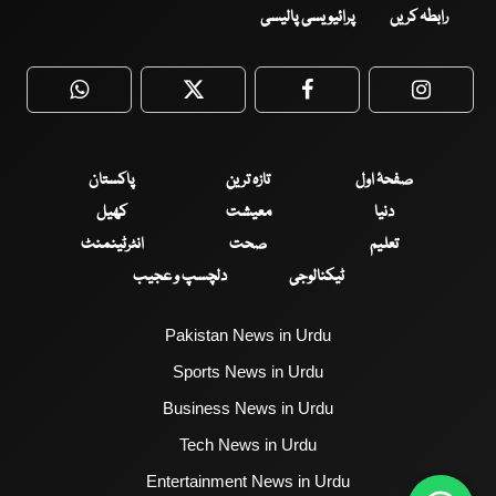
رابطہ کریں
پرائیویسی پالیسی
WhatsApp
Twitter
Facebook
Faceboo
صفحۂ اول
تازہ ترین
پاکستان
دنیا
معیشت
کھیل
تعلیم
صحت
انٹرٹینمنٹ
ٹیکنالوجی
دلچسپ و عجیب
Pakistan News in Urdu
Sports News in Urdu
Business News in Urdu
Tech News in Urdu
Entertainment News in Urdu