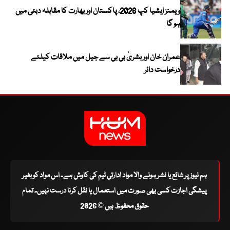
ویمنز ایشیا کپ 2026، پاکستان اور بھارت کا مقابلہ دبئی میں
ہو گا
عمران خان اور بشریٰ بی بی سے جیل میں ملاقات کیلئے
درخواست دائر
ہم نیوز پر شائع یا نشر ہونے والا مواد ادارتی ٹیم کی کاوش ہے۔ اس مواد کو بغیر
پیشگی اجازت کسی بھی صورت میں استعمال یا نقل کرنا درست نہیں۔ تمام
حقوق محفوظ ہیں © 2026