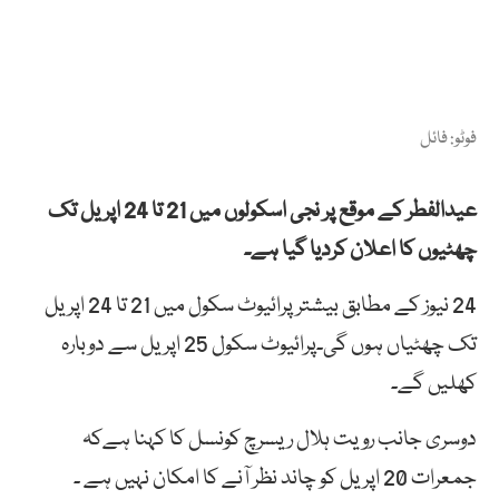
فوٹو: فائل
عیدالفطر کے موقع پر نجی اسکولوں میں 21 تا 24 اپریل تک
چھٹیوں کا اعلان کردیا گیا ہے۔
24 نیوز کے مطابق بیشتر پرائیوٹ سکول میں 21 تا 24 اپریل
تک چھٹیاں ہوں گی۔پرائیوٹ سکول 25 اپریل سے دوبارہ
کھلیں گے۔
دوسری جانب رویت ہلال ریسرچ کونسل کا کہنا ہےکہ
جمعرات 20 اپریل کو چاند نظر آنے کا امکان نہیں ہے ۔