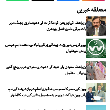
متعلقہ خبریں
وزیراعظم کی اپوزیشن کو مذاکرات کی دعوت، اوپن ایجنڈے پر
بات ہوگی، طارق فضل چودھری
بیوروکریسی میں بڑے پیمانے پر تقرر و تبادلے، متعدد اہم عہدوں
پر نئی تعیناتیاں
وزیراعظم سعودی ولی عہد کی دعوت پر سعودی عرب پہنچ گئے،
پر تپاک استقبال
چین کے صدر کا خصوصی خط وزیراعظم شہباز شریف کے نام،
پاک چین شراکت داری مزید مضبوط بنانے کے عزم کا اظہار