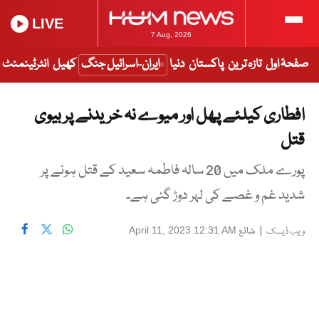
LIVE
7 Aug, 2026
صفحۂ اول
تازہ ترین
پاکستان
دنیا
ایران-اسرائیل جنگ
کھیل
انٹرٹینمنٹ
افطاری کیلئے پھل اور میوے نہ خریدنے پر بیوی
قتل
پورے ملک میں 20 سالہ فاطمہ سعید کے قتل ہونے پر
شدید غم و غصے کی لہر دوڑ گئی ہے۔
|
شائع
April 11, 2023 12:31 AM
ویب ڈیسک