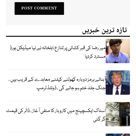
تازہ ترین خبریں
میر رضا کی قبر کشائی پر تنازع،اہلخانہ نے نیا میڈیکل بورڈ
مسترد کردیا
آبنائے ہرمز دوبارہ کھولنے کیلئے معاہدے کے قریب ہیں ،
جنگ جلد ختم ہو جائے گی ، ڈونلڈ ٹرمپ
اسٹاک ایکسچینج میں کاروبار کا منفی آغاز ، ڈالر کی قیمت
گر گئی