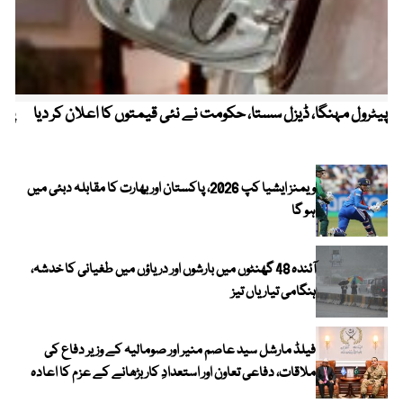
پیٹرول مہنگا، ڈیزل سستا، حکومت نے نئی قیمتوں کا اعلان کر دیا
پنج
ویمنز ایشیا کپ 2026، پاکستان اور بھارت کا مقابلہ دبئی میں
ہو گا
آئندہ 48 گھنٹوں میں بارشوں اور دریاؤں میں طغیانی کا خدشہ،
ہنگامی تیاریاں تیز
فیلڈ مارشل سید عاصم منیر اور صومالیہ کے وزیر دفاع کی
ملاقات، دفاعی تعاون اور استعدادِ کار بڑھانے کے عزم کا اعادہ