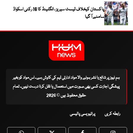
پاکستان کیخلاف ٹیسٹ سیریز ، انگلینڈ کا 16 رکنی اسکواڈ
سامنے آ گیا
ہم نیوز پر شائع یا نشر ہونے والا مواد ادارتی ٹیم کی کاوش ہے۔ اس مواد کو بغیر
پیشگی اجازت کسی بھی صورت میں استعمال یا نقل کرنا درست نہیں۔ تمام
حقوق محفوظ ہیں © 2026
رابطہ کریں
پرائیویسی پالیسی