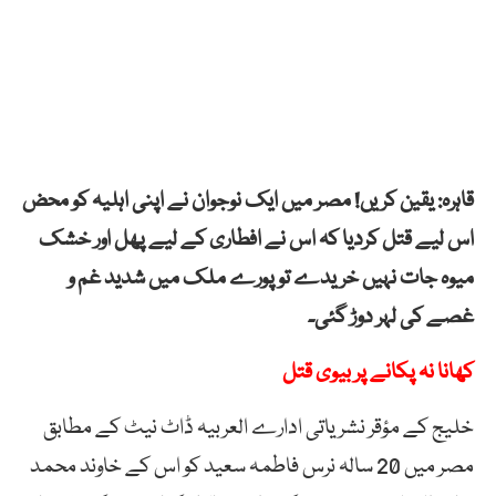
قاہرہ: یقین کریں! مصر میں ایک نوجوان نے اپنی اہلیہ کو محض
اس لیے قتل کردیا کہ اس نے افطاری کے لیے پھل اور خشک
میوہ جات نہیں خریدے تو پورے ملک میں شدید غم و
غصے کی لہر دوڑ گئی۔
کھانا نہ پکانے پر بیوی قتل
خلیج کے مؤقر نشریاتی ادارے العربیہ ڈاٹ نیٹ کے مطابق
مصر میں 20 سالہ نرس فاطمہ سعید کو اس کے خاوند محمد