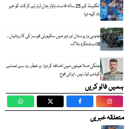
انگلینڈ کے 25 سالہ فاسٹ باؤلر جان ٹرنر نے کرکٹ کو خیر
باد کہہ دیا
جنوبی وزیرستان اور دیر میں سکیورٹی فورسز کی کارروائیاں ،
10دہشتگرد ہلاک
جنگی صلاحیتوں میں اضافہ کر دیا ، ہر خطرے سے نمٹنے
کیلئے تیار ہیں ، ایرانی فوج
ہمیں فالو کریں
WhatsApp
Twitter
Facebook
Faceboo
متعلقہ خبریں