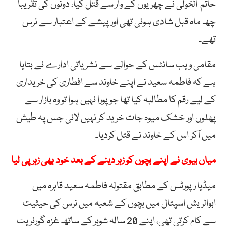
حاتم الخولی نے چھریوں کے وار سے قتل کیا، دونوں کی تقریبا
چھ ماہ قبل شادی ہوئی تھی اور پیشے کے اعتبار سے نرس
تھے۔
مقامی ویب سائٹس کے حوالے سے نشریاتی ادارے نے بتایا
ہے کہ فاطمہ سعید نے اپنے خاوند سے افطاری کی خریداری
کے لیے رقم کا مطالبہ کیا تھا جو پورا نہیں ہوا تو وہ بازار سے
پھلوں اور خشک میوہ جات خرید کر نہیں لائی جس پہ طیش
میں آکر اس کے خاوند نے قتل کردیا۔
میاں بیوی نے اپنے بچوں کو زہر دینے کے بعد خود بھی زہر پی لیا
میڈیا رپورٹس کے مطابق مقتولہ فاطمہ سعید قاہرہ میں
ابوالریش اسپتال میں بچوں کے شعبہ میں نرس کی حیثیت
سے کام کرتی تھی، اپنے 20 سالہ شوہر کے ساتھ غزہ گورنریٹ