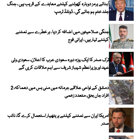
آبنائے ہرمز دوبارہ کھولنے کیلئے معاہدے کے قریب ہیں ، جنگ
جلد ختم ہو جائے گی ، ڈونلڈ ٹرمپ
جنگی صلاحیتوں میں اضافہ کر دیا ، ہر خطرے سے نمٹنے
کیلئے تیار ہیں ، ایرانی فوج
ترک صدر کا ایک روزہ دورہ سعودی عرب کا اعلان، سعودی ولی
عہد اور وزیراعظم شہباز شریف سے اہم ملاقات کریں گے
دمشق کے نواحی علاقے جرمانہ میں منی بس میں دھماکہ، 2
افراد جاں بحق، متعدد زخمی
امریکا ایران سے نمٹنے کیلئے ہر ہتھیار استعمال کرے گا، نائب
صدر