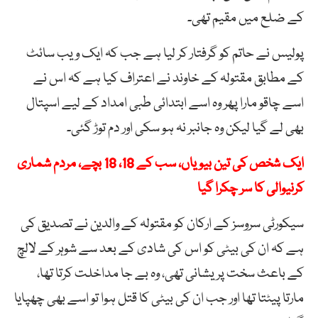
کے ضلع میں مقیم تھی۔
پولیس نے حاتم کو گرفتار کر لیا ہے جب کہ ایک ویب سائٹ
کے مطابق مقتولہ کے خاوند نے اعتراف کیا ہے کہ اس نے
اسے چاقو مارا پھر وہ اسے ابتدائی طبی امداد کے لیے اسپتال
بھی لے گیا لیکن وہ جانبر نہ ہو سکی اور دم توڑ گئی۔
ایک شخص کی تین بیویاں، سب کے 18، 18 بچے، مردم شماری
کرنیوالی کا سر چکرا گیا
سیکورٹی سروسز کے ارکان کو مقتولہ کے والدین نے تصدیق کی
ہے کہ ان کی بیٹی کو اس کی شادی کے بعد سے شوہر کے لالچ
کے باعث سخت پریشانی تھی، وہ بے جا مداخلت کرتا تھا،
مارتا پیٹتا تھا اور جب ان کی بیٹی کا قتل ہوا تو اسے بھی چھپایا