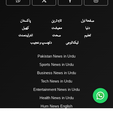
WhatsApp
Twitter
Facebook
Faceboo
صفحۂ اول
تازہ ترین
پاکستان
دنیا
معیشت
کھیل
تعلیم
صحت
انٹرٹینمنٹ
ٹیکنالوجی
دلچسپ و عجیب
Pakistan News in Urdu
Sports News in Urdu
Business News in Urdu
Tech News in Urdu
Entertainment News in Urdu
Health News in Urdu
Hum News English