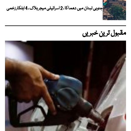
جنوبی لبنان میں دھماکا ، 2 اسرائیلی میجر ہلاک ، 4 اہلکار زخمی
مقبول ترین خبریں