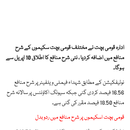
ادارہ قومی بچت نے مختلف قومی بچت سکیموں کے شرح
منافع میں اضافہ کردیا ، نئی شرح منافع کا اطلاق 10 اپریل سے
ہوگا۔
نوٹیفکیشن کے مطابق شہداء فیملی ویلفیئر پر شرح منافع
16.56 فیصد کردی گئی جبکہ سیونگ اکاؤنٹس پر سالانہ شرح
منافع 18.50 فیصد مقرر کی گئی ہے۔
قومی بچت اسکیموں پر شرح منافع میں ردوبدل