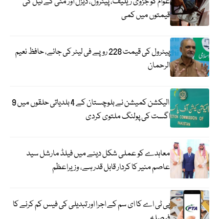
عوام کو جزوی ریلیف، پیٹرول، ڈیزل اور مٹی کے تیل کی
قیمتوں میں کمی
پیٹرول کی قیمت 228 روپے فی لیٹر کی جائے، حافظ نعیم
الرحمان
الیکشن کمیشن نے بلوچستان کے 4 بلدیاتی حلقوں میں 9
اگست کی پولنگ ملتوی کردی
معاہدے کو عملی شکل دینے میں فیلڈ مارشل سید
عاصم منیر کا کردار قابل قدر ہے، وزیراعظم
پی ٹی اے کا ای سم کے اجرا اور تبدیلی کی فیس کم کرنے کا
فیصلہ