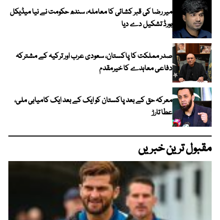
میر رضا کی قبر کشائی کا معاملہ، سندھ حکومت نے نیا میڈیکل
بورڈ تشکیل دے دیا
صدر مملکت کا پاکستان، سعودی عرب اور ترکیہ کے مشترکہ
دفاعی معاہدے کا خیرمقدم
معرکہ حق کے بعد پاکستان کو ایک کے بعد ایک کامیابی ملی،
عطا تارڑ
مقبول ترین خبریں