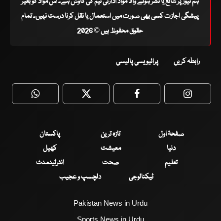
ہم نیوز پر شائع یا نشر ہونے والا مواد ادارتی ٹیم کی کاوش ہے۔ اس مواد کو بغیر
پیشگی اجازت کسی بھی صورت میں استعمال یا نقل کرنا درست نہیں۔ تمام
حقوق محفوظ ہیں © 2026
رابطہ کریں
پرائیویسی پالیسی
WhatsApp
Twitter
Facebook
Faceboo
صفحۂ اول
تازہ ترین
پاکستان
دنیا
معیشت
کھیل
تعلیم
صحت
انٹرٹینمنٹ
ٹیکنالوجی
دلچسپ و عجیب
Pakistan News in Urdu
Sports News in Urdu