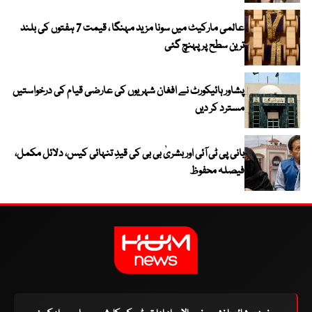
عالمی مارکیٹ میں سونا مزید مہنگا ، قیمت 7 ہفتوں کی بلند
ترین سطح پر پہنچ گئی
پشاور ہائیکورٹ نے افغان شہریوں کی عارضی قیام کی درخواستیں
مسترد کر دیں
بانی پی ٹی آئی اور بشریٰ بی بی کی قیدِ تنہائی کیس، دلائل مکمل،
فیصلہ محفوظ