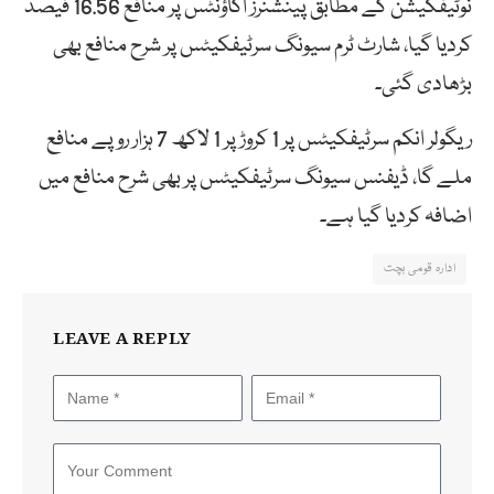
نوٹیفکیشن کے مطابق پینشنرز اکاؤنٹس پر منافع 16.56 فیصد
کردیا گیا، شارٹ ٹرم سیونگ سرٹیفکیٹس پر شرح منافع بھی
بڑھادی گئی۔
ریگولر انکم سرٹیفکیٹس پر 1 کروڑ پر 1 لاکھ 7 ہزار روپے منافع
ملے گا، ڈیفنس سیونگ سرٹیفکیٹس پر بھی شرح منافع میں
اضافہ کردیا گیا ہے۔
ادارہ قومی بچت
LEAVE A REPLY