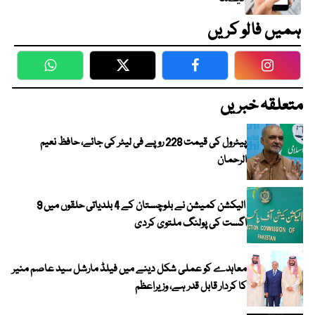
ہمیں فالو کریں
WhatsApp
Twitter
Facebook
Faceboo
متعلقہ خبریں
پیٹرول کی قیمت 228 روپے فی لیٹر کی جائے، حافظ نعیم
الرحمان
الیکشن کمیشن نے بلوچستان کے 4 بلدیاتی حلقوں میں 9
اگست کی پولنگ ملتوی کردی
معاہدے کو عملی شکل دینے میں فیلڈ مارشل سید عاصم منیر
کا کردار قابل قدر ہے، وزیراعظم