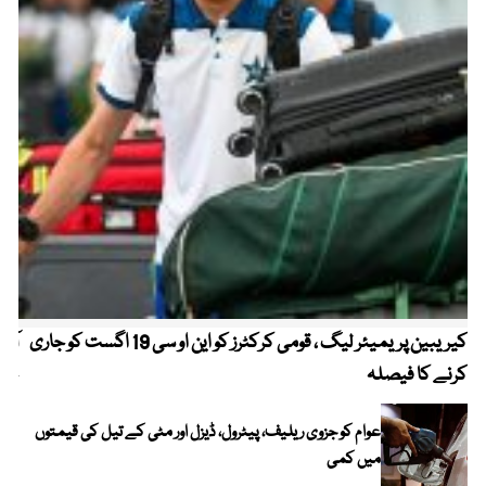
کیریبین پریمیئر لیگ ، قومی کرکٹرز کو این او سی 19 اگست کو جاری
آز
کرنے کا فیصلہ
چھی
عوام کو جزوی ریلیف، پیٹرول، ڈیزل اور مٹی کے تیل کی قیمتوں
میں کمی