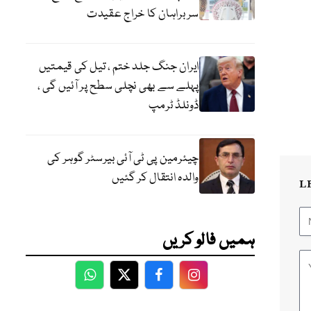
سربراہان کا خراج عقیدت
ایران جنگ جلد ختم ، تیل کی قیمتیں
پہلے سے بھی نچلی سطح پر آئیں گی ،
ڈونلڈ ٹرمپ
چیئرمین پی ٹی آئی بیرسٹر گوہر کی
والدہ انتقال کر گئیں
L
ہمیں فالو کریں
WhatsApp
Twitter
Facebook
Facebook