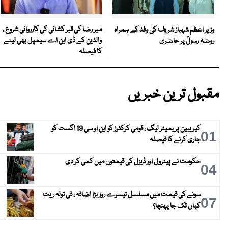
میر رضا کی قبر کشائی کی کارروائی شروع ،
وزیر اعظم شہباز شریف کی وفد کے ہمراہ
والدین کے ڈی این اے سیمپل بھی لینے
روضہ رسولؐ پر حاضری
کا فیصلہ
مقبول ترین خبریں
کیریبین پریمیئر لیگ ، قومی کرکٹرز کو این او سی 19 اگست کو
01
جاری کرنے کا فیصلہ
حکومت نے پیٹرول اور ڈیزل کی قیمتوں میں کمی کر دی
04
سونے کی قیمت میں مسلسل تیسرے روز بڑا اضافہ ، فی تولہ ریٹ
07
کہاں تک جا پہنچا؟