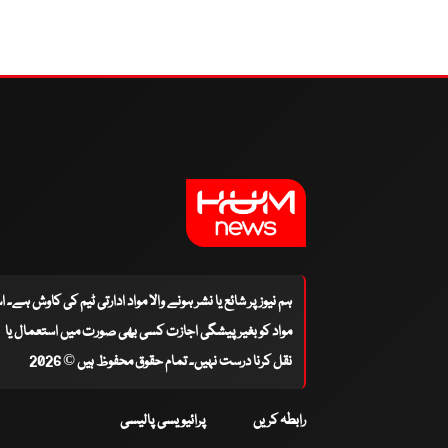
ہم نیوز پر شائع یا نشر ہونے والا مواد ادارتی ٹیم کی کاوش ہے۔ 
مواد کو بغیر پیشگی اجازت کسی بھی صورت میں استعمال یا
نقل کرنا درست نہیں۔ تمام حقوق محفوظ ہیں © 2026
رابطہ کریں
پرائیویسی پالیسی