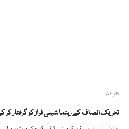
فائل فوٹو
تحریک انصاف کے رہنما شبلی فراز کو گرفتار کر ک