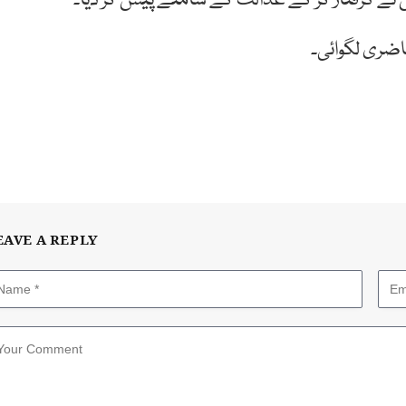
س نے گرفتار کر کے عدالت کے سامنے پیش کر دیا۔
اضری لگوائی۔
EAVE A REPLY