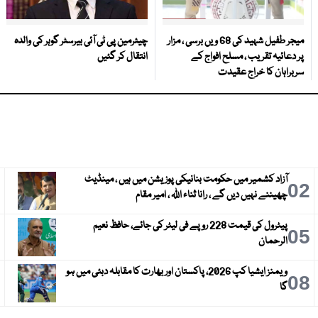
میجر طفیل شہید کی 68 ویں برسی ، مزار
چیئرمین پی ٹی آئی بیرسٹر گوہر کی والدہ
پر دعائیہ تقریب ، مسلح افواج کے
انتقال کر گئیں
سربراہان کا خراج عقیدت
آزاد کشمیر میں حکومت بنانیکی پوزیشن میں ہیں ، مینڈیٹ
3
02
چھیننے نہیں دیں گے ، رانا ثناء اللہ ، امیر مقام
پیٹرول کی قیمت 228 روپے فی لیٹر کی جائے، حافظ نعیم
6
05
الرحمان
ویمنز ایشیا کپ 2026، پاکستان اور بھارت کا مقابلہ دبئی میں ہو
9
08
گا