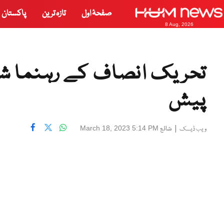
صفحۂ اول
تازہ ترین
پاکستان
8 Aug, 2026
تحریک انصاف کے رہنما شبل
پیش
|
شائع
March 18, 2023 5:14 PM
ویب ڈیسک