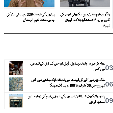
ہنگو اور بلوچستان میں سکیورٹی فورسز کی
پیٹرول کی قیمت 228 روپے فی لیٹر کی
کارروائیاں ، 10دہشتگرد ہلاک ، کیپٹن
جائے، حافظ نعیم الرحمان
شہید
عوام کو جزوی ریلیف، پیٹرول، ڈیزل اور مٹی کے تیل کی قیمتوں
0
میں کمی
ملک بھر میں آٹے کی قیمت میں اضافہ، ایک ہفتے میں کئی
0
شہروں میں 20 کلو تھیلا 100 روپے تک مہنگا
پشاور ہائیکورٹ نے افغان شہریوں کی عارضی قیام کی درخواستیں
0
مسترد کر دیں