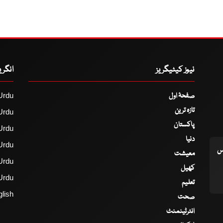
نیوز کیٹیگریز
انگر
صفحۂ اول
Urdu
تازہ ترین
Urdu
پاکستان
Urdu
دنیا
Urdu
اس
معیشت
Urdu
کھیل
Urdu
تعلیم
lish
صحت
انٹرٹینمنٹ