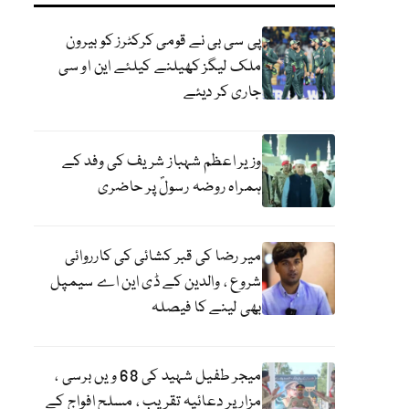
پی سی بی نے قومی کرکٹرز کو بیرون
ملک لیگز کھیلنے کیلئے این او سی
جاری کر دیئے
وزیر اعظم شہباز شریف کی وفد کے
ہمراہ روضہ رسولؐ پر حاضری
میر رضا کی قبر کشائی کی کارروائی
شروع ، والدین کے ڈی این اے سیمپل
بھی لینے کا فیصلہ
میجر طفیل شہید کی 68 ویں برسی ،
مزار پر دعائیہ تقریب ، مسلح افواج کے