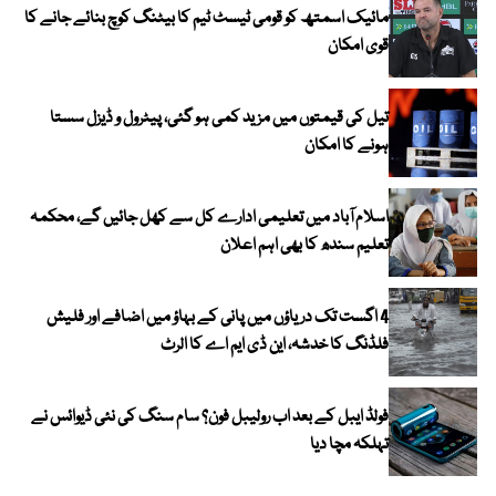
مائیک اسمتھ کو قومی ٹیسٹ ٹیم کا بیٹنگ کوچ بنائے جانے کا
قوی امکان
تیل کی قیمتوں میں مزید کمی ہو گئی، پیٹرول و ڈیزل سستا
ہونے کا امکان
اسلام آباد میں تعلیمی ادارے کل سے کھل جائیں گے، محکمہ
تعلیم سندھ کا بھی اہم اعلان
4 اگست تک دریاؤں میں پانی کے بہاؤ میں اضافے اور فلیش
فلڈنگ کا خدشہ، این ڈی ایم اے کا الرٹ
فولڈ ایبل کے بعد اب رولیبل فون؟ سام سنگ کی نئی ڈیوائس نے
تہلکہ مچا دیا