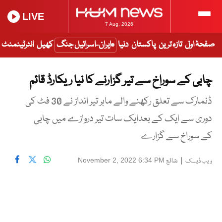
LIVE
7 Aug, 2026
صفحۂ اول
تازہ ترین
پاکستان
دنیا
ایران-اسرائیل جنگ
کھیل
انٹرٹینمنٹ
چابی کے سوراخ سے تیر گزارنے کا نیا ریکارڈ قائم
ڈنمارک سے تعلق رکھنے والے ماہر تیر انداز نے 30 فٹ کی
دوری سے ایک کے بعدایک سات تیر دروازے میں چابی
کے سوراخ سے گزارے
|
شائع
November 2, 2022 6:34 PM
ویب ڈیسک