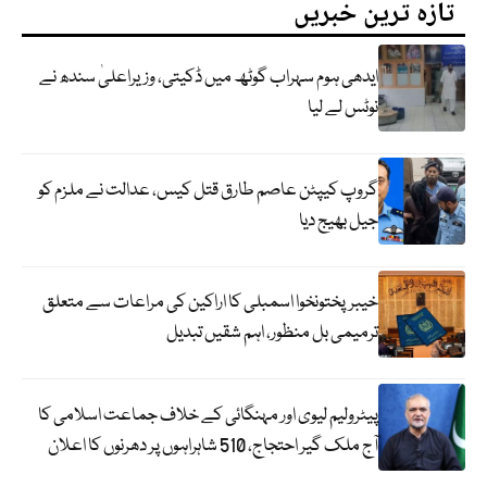
تازہ ترین خبریں
ایدھی ہوم سہراب گوٹھ میں ڈکیتی، وزیراعلیٰ سندھ نے
نوٹس لے لیا
گروپ کیپٹن عاصم طارق قتل کیس، عدالت نے ملزم کو
جیل بھیج دیا
خیبرپختونخوا اسمبلی کا اراکین کی مراعات سے متعلق
ترمیمی بل منظور، اہم شقیں تبدیل
پیٹرولیم لیوی اور مہنگائی کے خلاف جماعت اسلامی کا
آج ملک گیر احتجاج، 510 شاہراہوں پر دھرنوں کا اعلان