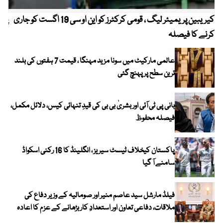
کیریبین پریمیئر لیگ ، قومی کرکٹرز کو این او سی 19 اگست کو جاری
پیٹ
کرنے کا فیصلہ
عالمی مارکیٹ میں سونا مزید مہنگا ، قیمت 7 ہفتوں کی بلند
ترین سطح پر پہنچ گئی
بانی پی ٹی آئی اور بشریٰ بی بی کی قیدِ تنہائی کیس، دلائل مکمل،
فیصلہ محفوظ
پاکستان کیخلاف ٹیسٹ سیریز ، انگلینڈ کا 16 رکنی اسکواڈ
سامنے آ گیا
فیلڈ مارشل سید عاصم منیر اور صومالیہ کے وزیر دفاع کی
ملاقات، دفاعی تعاون اور استعدادِ کار بڑھانے کے عزم کا اعادہ