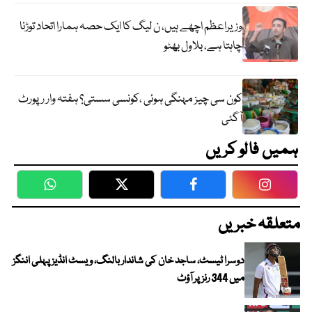
وزیراعظم اچھے ہیں، ن لیگ کا ایک حصہ ہمارا اتحاد توڑنا
چاہتا ہے، بلاول بھٹو
کون سی چیز مہنگی ہوئی ،کونسی سستی؟ ہفتہ وار رپورٹ
آگئی
ہمیں فالو کریں
WhatsApp
Twitter
Facebook
Faceboo
متعلقہ خبریں
دوسرا ٹیسٹ، ساجد خان کی شاندار بالنگ، ویسٹ انڈیز پہلی اننگز
میں 344 رنز پر آؤٹ