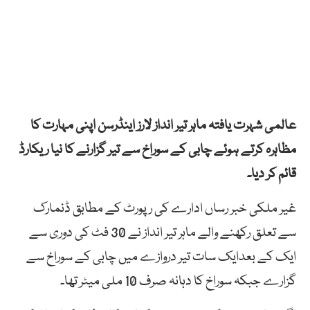
عالمی شہرت یافتہ ماہر تیر انداز لارز اینڈرسن اپنی مہارت کا
مظاہرہ کرتے ہوئے چابی کے سوراخ سے تیر گزارنے کا نیا ریکارڈ
قائم کر دیا۔
غیر ملکی خبر رساں ادارے کی رپورٹ کے مطابق ڈنمارک
سے تعلق رکھنے والے ماہر تیر انداز نے 30 فٹ کی دوری سے
ایک کے بعدایک سات تیر دروازے میں چابی کے سوراخ سے
گزارے جبکہ سوراخ کا دہانہ صرف 10 ملی میٹر تھا۔