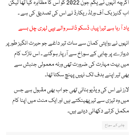
اگرچہ انہوں نے یکم جون 2022 کو اس کا مظاہرہ کیا تھا لیکن
اب گنیز بک آف ورلڈ ریکارڈ نے اس کی تصدیق کی ہے ۔
یاد آ رہا ہے تیرا پیار، ڈسکو ڈانسر والے بپی لہری چل بسے
انہوں نے روایتی کمان سے سات تیر داغے جو حیرت انگیز طور پر
دروازے پر چابی کے سوراخ سے آر پار ہوگئے ۔ اس نازک کام
میں بہت مہارت کی ضرورت تھی ورنہ معمولی جنبش سے
بھی تیر اپنے ہدف تک نہیں پہنچ سکتا تھا۔
لارز نے اس کی ویڈیو بنائی تھی جو اب بھی مقبول ہے جس
میں وہ تیزی سے تیر پھینکتے ہیں اور ایک منٹ میں اپنا کام
مکمل کرتے دکھائی دیتے ہیں۔
چابی کے سوراخ