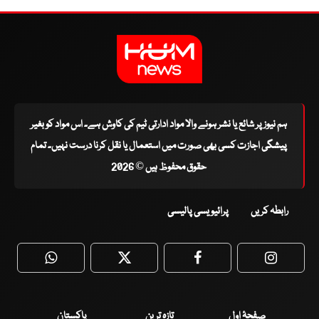
ہم نیوز پر شائع یا نشر ہونے والا مواد ادارتی ٹیم کی کاوش ہے۔ اس مواد کو بغیر
پیشگی اجازت کسی بھی صورت میں استعمال یا نقل کرنا درست نہیں۔ تمام
حقوق محفوظ ہیں © 2026
رابطہ کریں
پرائیویسی پالیسی
WhatsApp
Twitter
Facebook
Faceboo
صفحۂ اول
تازہ ترین
پاکستان