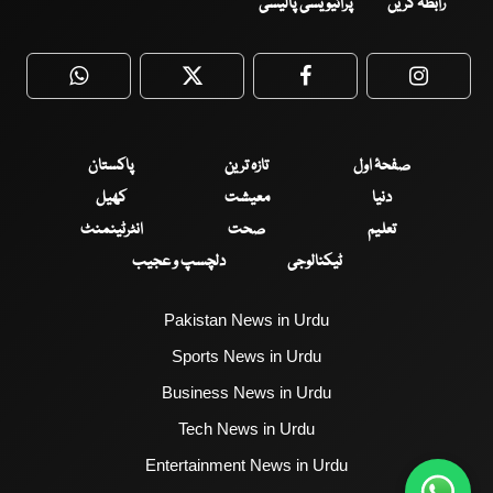
رابطہ کریں
پرائیویسی پالیسی
WhatsApp
Twitter
Facebook
Faceboo
صفحۂ اول
تازہ ترین
پاکستان
دنیا
معیشت
کھیل
تعلیم
صحت
انٹرٹینمنٹ
ٹیکنالوجی
دلچسپ و عجیب
Pakistan News in Urdu
Sports News in Urdu
Business News in Urdu
Tech News in Urdu
Entertainment News in Urdu