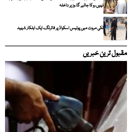
نہیں روکا جائے گا، وزیر داخلہ
لکی مروت میں پولیس اسکواڈ پر فائرنگ، ایک اہلکار شہید
مقبول ترین خبریں