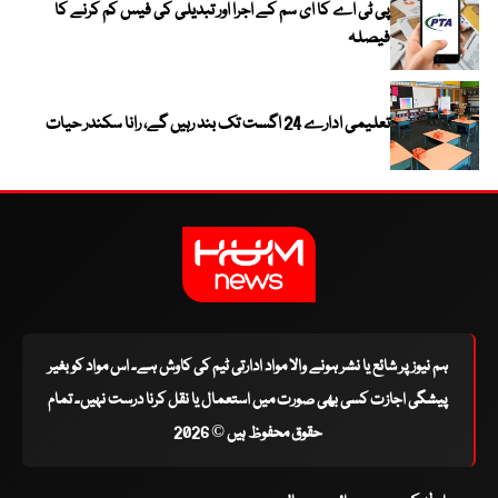
پی ٹی اے کا ای سم کے اجرا اور تبدیلی کی فیس کم کرنے کا
فیصلہ
تعلیمی ادارے 24 اگست تک بند رہیں گے، رانا سکندر حیات
ہم نیوز پر شائع یا نشر ہونے والا مواد ادارتی ٹیم کی کاوش ہے۔ اس مواد کو بغیر
پیشگی اجازت کسی بھی صورت میں استعمال یا نقل کرنا درست نہیں۔ تمام
حقوق محفوظ ہیں © 2026