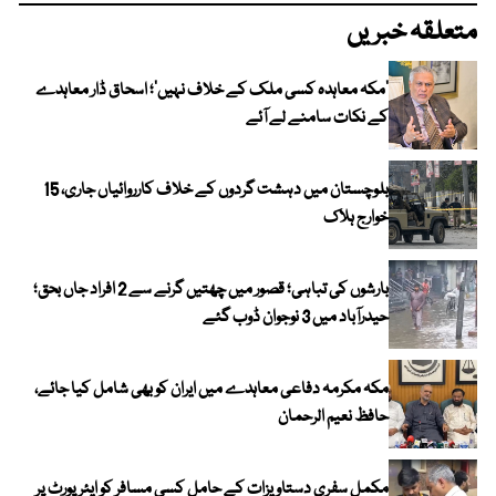
متعلقہ خبریں
‘مکہ معاہدہ کسی ملک کے خلاف نہیں’؛ اسحاق ڈار معاہدے
کے نکات سامنے لے آئے
بلوچستان میں دہشت گردوں کے خلاف کارروائیاں جاری، 15
خوارج ہلاک
بارشوں کی تباہی؛ قصور میں چھتیں گرنے سے 2 افراد جاں بحق؛
حیدرآباد میں 3 نوجوان ڈوب گئے
مکہ مکرمہ دفاعی معاہدے میں ایران کو بھی شامل کیا جائے،
حافظ نعیم الرحمان
مکمل سفری دستاویزات کے حامل کسی مسافر کو ایئرپورٹ پر