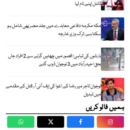
ٹائٹل اپنے نام لیا
مکہ مکرمہ دفاعی معاہدے میں جلد مصر بھی شامل ہو
سکتا ہے، ترک وزیر خارجہ
بارشوں کی تباہی؛ قصور میں چھتیں گرنے سے 2 افراد جاں
بحق؛ حیدرآباد میں 3 نوجوان ڈوب گئے
نوجوان تاجر میر رضا کے اغوا کی ایف آئی آر قتل کے مقدمے
میں تبدیل
ہمیں فالو کریں
WhatsApp
Twitter
Facebook
Faceboo