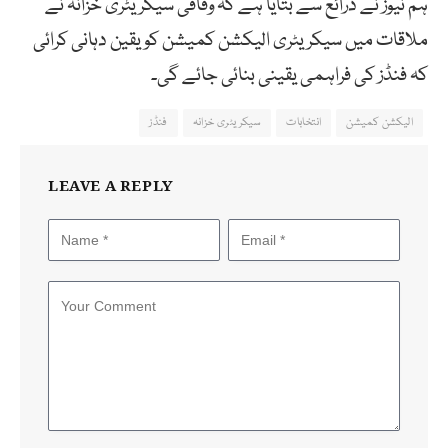
ہم نیوز نے ذرائع سے بتایا ہے کہ وفاقی سیکریٹری خزانہ نے
ملاقات میں سیکریٹری الیکشن کمیشن کو یقین دہانی کرائی
کہ فنڈز کی فراہمی یقینی بنائی جائے گی۔
الیکشن کمیشن
انتخابات
سیکریٹری خزانہ
فنڈز
LEAVE A REPLY