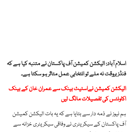
اسلام آباد: الیکشن کمیشن آف پاکستان نے متنبہ کیا ہے کہ
فنڈز بروقت نہ ملے تو انتخابی عمل متاثر ہو سکتا ہے۔
الیکشن کمیشن نےاسٹیٹ بینک سے عمران خان کے بینک
اکاونٹس کی تفصیلات مانگ لیں
ہم نیوز نے ذمہ دار سے بتایا ہے کہ یہ بات الیکشن کمیشن
آف پاکستان کے سیکریٹری نے وفاقی سیکریٹری خزانہ سے