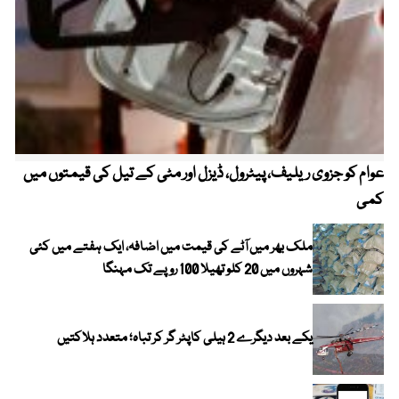
عوام کو جزوی ریلیف، پیٹرول، ڈیزل اور مٹی کے تیل کی قیمتوں میں
4 روز میں سونے کی قیمت میں بڑا اضافہ
کمی
ملک بھر میں آٹے کی قیمت میں اضافہ، ایک ہفتے میں کئی
شہروں میں 20 کلو تھیلا 100 روپے تک مہنگا
یکے بعد دیگرے 2 ہیلی کاپٹر گر کر تباہ؛ متعدد ہلاکتیں