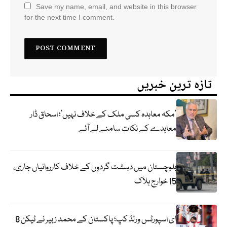
Save my name, email, and website in this browser
for the next time I comment.
تازہ ترین خبریں
‘مکہ معاہدہ کسی ملک کے خلاف نہیں’؛ اسحاق ڈار
معاہدے کے نکات سامنے لے آئے
بلوچستان میں دہشت گردوں کے خلاف کارروائیاں جاری،
15 خوارج ہلاک
ای اسپورٹس ورلڈ کپ؛ پاکستان کے محمد زبیر نے ٹیکن 8