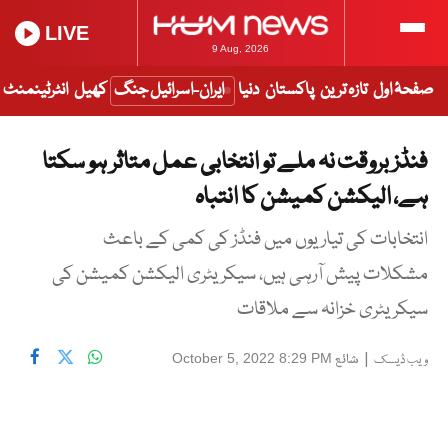
LIVE
9 Aug, 2026
صفحۂ اول
تازہ ترین
پاکستان
دنیا
ایران-اسرائیل جنگ
کھیل
انٹرٹینمنٹ
فنڈز بروقت نہ ملے تو انتخابی عمل متاثر ہو سکتا
ہے، الیکشن کمیشن کا انتباہ
انتخابات کی تیاریوں میں فنڈز کی کمی کے باعث
مشکلات پیش آرہی ہیں، سیکریٹری الیکشن کمیشن کی
سیکریٹری خزانہ سے ملاقات
|
شائع
October 5, 2022 8:29 PM
ویب ڈیسک