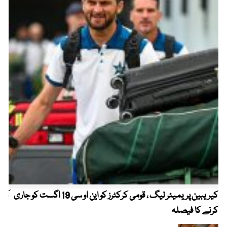
کیریبین پریمیئر لیگ ، قومی کرکٹرز کو این او سی 19 اگست کو جاری
آز
کرنے کا فیصلہ
چھی