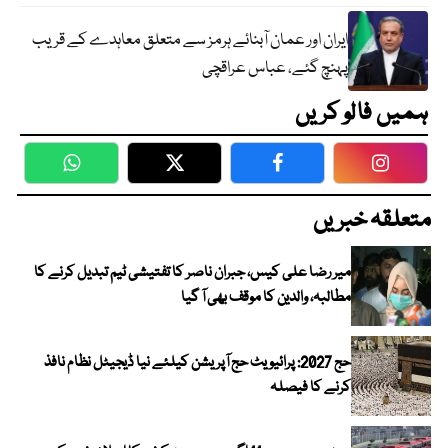
ایران اور عمان آبنائے ہرمز سے متعلق معاہدے کے قریب
پہنچ گئے، عباس عراقچی
ہمیں فالو کریں
WhatsApp
Twitter
Facebook
Faceboo
متعلقہ خبریں
میر رضا علی کیس، جبران ناصر کا تفتیشی ٹیم تبدیل کرنے کا
مطالبہ، والدین کا موقف بھی آ گیا
حج 2027: پرائیویٹ حج آپریشن کیلئے نیا ڈیجیٹل نظام نافذ
کرنے کا فیصلہ