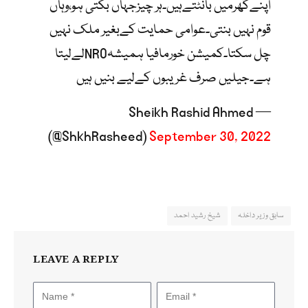
اپنےگھرمیں بانٹتےہیں۔ہر چیزجہاں بکتی ہو،وہاں
قوم نہیں بنتی۔عوامی حمایت کےبغیر ملک نہیں
چل سکتا۔کمیشن خورمافیا ہمیشہNROلےلیتا
ہے۔جیلیں صرف غریبوں کےلیے بنیں ہیں
— Sheikh Rashid Ahmed
(@ShkhRasheed)
September 30, 2022
سابق وزیر داخلہ
شیخ رشید احمد
LEAVE A REPLY