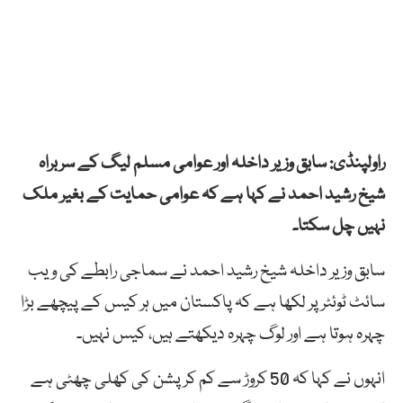
راولپنڈی: سابق وزیر داخلہ اور عوامی مسلم لیگ کے سربراہ
شیخ رشید احمد نے کہا ہے کہ عوامی حمایت کے بغیر ملک
نہیں چل سکتا۔
سابق وزیر داخلہ شیخ رشید احمد نے سماجی رابطے کی ویب
سائٹ ٹوئٹر پر لکھا ہے کہ پاکستان میں ہر کیس کے پیچھے بڑا
چہرہ ہوتا ہے اور لوگ چہرہ دیکھتے ہیں، کیس نہیں۔
انہوں نے کہا کہ 50 کروڑ سے کم کرپشن کی کھلی چھٹی ہے