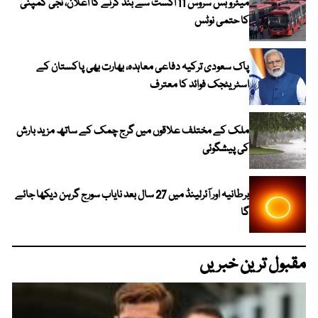
میٹرو بس سروس 11 اگست سے بند کرنے کا اعلان، نجی کمپنی
کا حتمی نوٹس
پاک سعودی ترکیہ دفاعی معاہدہ، بھارت بھی پاکستان کے
اسٹریٹجک فوائد کا معترف
ملک کے مختلف علاقوں میں گرج چمک کے ساتھ مزید بارش
کی پیشگوئی
برطانیہ اور آئرلینڈ میں 27 سال بعد نایاب سورج گرہن دیکھا جائے
گا
مقبول ترین خبریں