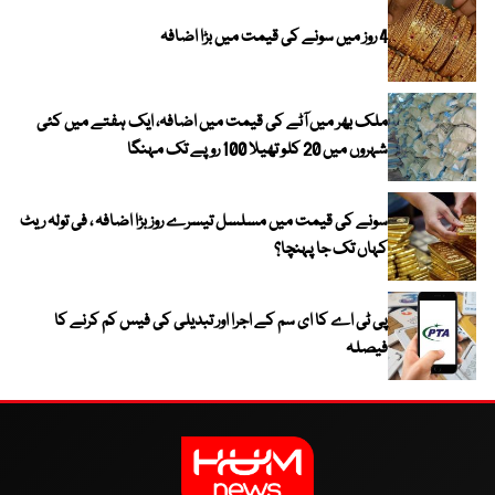
4 روز میں سونے کی قیمت میں بڑا اضافہ
ملک بھر میں آٹے کی قیمت میں اضافہ، ایک ہفتے میں کئی
شہروں میں 20 کلو تھیلا 100 روپے تک مہنگا
سونے کی قیمت میں مسلسل تیسرے روز بڑا اضافہ ، فی تولہ ریٹ
کہاں تک جا پہنچا؟
پی ٹی اے کا ای سم کے اجرا اور تبدیلی کی فیس کم کرنے کا
فیصلہ