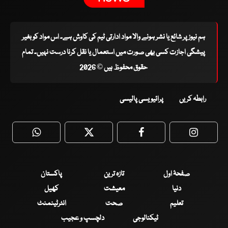
ہم نیوز پر شائع یا نشر ہونے والا مواد ادارتی ٹیم کی کاوش ہے۔ اس مواد کو بغیر
پیشگی اجازت کسی بھی صورت میں استعمال یا نقل کرنا درست نہیں۔ تمام
حقوق محفوظ ہیں © 2026
رابطہ کریں
پرائیویسی پالیسی
WhatsApp
Twitter
Facebook
Faceboo
صفحۂ اول
تازہ ترین
پاکستان
دنیا
معیشت
کھیل
تعلیم
صحت
انٹرٹینمنٹ
ٹیکنالوجی
دلچسپ و عجیب