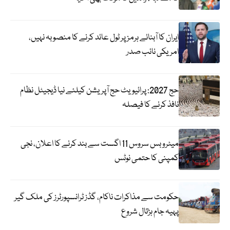
ایران کا آبنائے ہرمز پر ٹول عائد کرنے کا منصوبہ نہیں،
امریکی نائب صدر
حج 2027: پرائیویٹ حج آپریشن کیلئے نیا ڈیجیٹل نظام
نافذ کرنے کا فیصلہ
میٹرو بس سروس 11 اگست سے بند کرنے کا اعلان، نجی
کمپنی کا حتمی نوٹس
حکومت سے مذاکرات ناکام، گڈز ٹرانسپورٹرز کی ملک گیر
پہیہ جام ہڑتال شروع