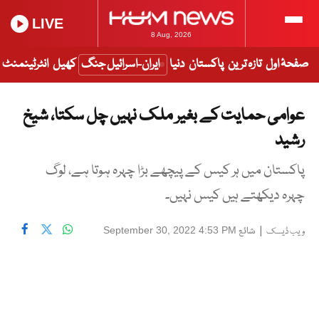
LIVE
8 Aug, 2026
صفحۂ اول
تازہ ترین
پاکستان
دنیا
ایران-اسرائیل جنگ
کھیل
انٹرٹینمنٹ
عوامی حمایت کے بغیر ملک نہیں چل سکتا، شیخ
رشید
پاکستان میں ہر کیس کے پیچھے بڑا چہرہ ہوتا ہے، لوگ
چہرہ دیکھتے ہیں کیس نہیں۔
|
شائع
September 30, 2022 4:53 PM
ویب ڈیسک