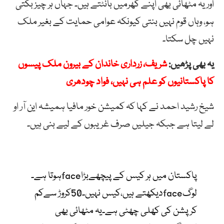
اور یہ مٹھائی بھی اپنے گھرمیں بانٹتے ہیں۔ جہاں ہر چیز بکتی
ہو، وہاں قوم نہیں بنتی کیونکہ عوامی حمایت کے بغیر ملک
نہیں چل سکتا۔
یہ بھی پڑھیں:
شریف، زرداری خاندان کے بیرون ملک پیسوں
کا پاکستانیوں کو علم ہی نہیں، فواد چودھری
شیخ رشید احمد نے کہا کہ کمیشن خور مافیا ہمیشہ این آر او
لے لیتا ہے جبکہ جیلیں صرف غریبوں کے لیے بنی ہیں۔
پاکستان میں ہر کیس کے پیچھےبڑاfaceہوتا ہے۔
لوگfaceدیکھتے ہیں،کیس نہیں۔50کروڑ سےکم
کرپشن کی کھلی چھٹی ہے۔یہ مٹھائی بھی