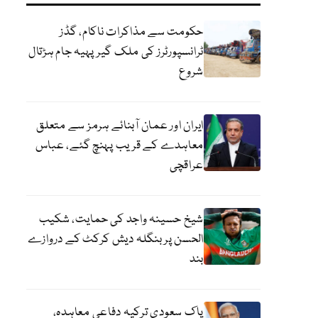
حکومت سے مذاکرات ناکام، گڈز
ٹرانسپورٹرز کی ملک گیر پہیہ جام ہڑتال
شروع
ایران اور عمان آبنائے ہرمز سے متعلق
معاہدے کے قریب پہنچ گئے، عباس
عراقچی
شیخ حسینہ واجد کی حمایت، شکیب
الحسن پر بنگلہ دیش کرکٹ کے دروازے
بند
پاک سعودی ترکیہ دفاعی معاہدہ،