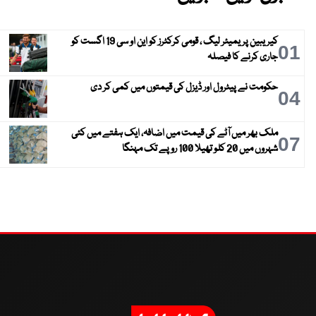
کیریبین پریمیئر لیگ ، قومی کرکٹرز کو این او سی 19 اگست کو
01
جاری کرنے کا فیصلہ
حکومت نے پیٹرول اور ڈیزل کی قیمتوں میں کمی کر دی
04
ملک بھر میں آٹے کی قیمت میں اضافہ، ایک ہفتے میں کئی
07
شہروں میں 20 کلو تھیلا 100 روپے تک مہنگا