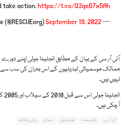
 take action.
https://t.co/Q3qeB7x5Ah
September 19, 2022
— IRC – International Rescue Committee (@RESCUEorg)
آئی آر سی کے بیان کے مطابق انجلینا جولی اپنے دورے
ممالک موسمیاتی تبدیلیوں کے اس بحران کی سب سے بڑ
نہیں ہیں۔
انجل
آچکی ہیں۔
آئی آر سی
اقوام متحدہ
انجلینا جولی
سیلاب
ہالی وڈ اداکارہ