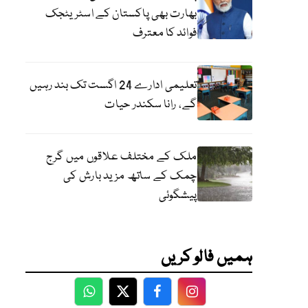
بھارت بھی پاکستان کے اسٹریٹجک
فوائد کا معترف
تعلیمی ادارے 24 اگست تک بند رہیں
گے، رانا سکندر حیات
ملک کے مختلف علاقوں میں گرج
چمک کے ساتھ مزید بارش کی
پیشگوئی
ہمیں فالو کریں
WhatsApp
Twitter
Facebook
Facebook