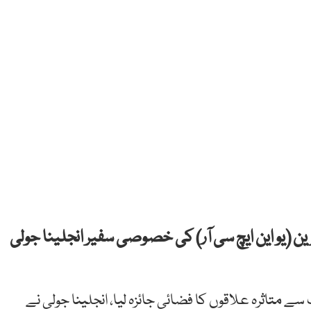
ہ گزین (یو این ایچ سی آر) کی خصوصی سفیر انجلینا جولی
 سے متاثرہ علاقوں کا فضائی جائزہ لیا، انجلینا جولی نے