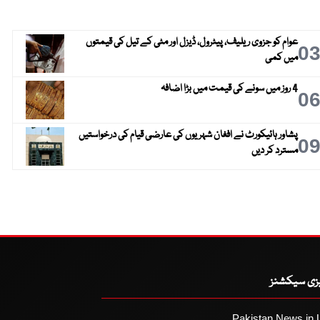
عوام کو جزوی ریلیف، پیٹرول، ڈیزل اور مٹی کے تیل کی قیمتوں
0
میں کمی
4 روز میں سونے کی قیمت میں بڑا اضافہ
0
پشاور ہائیکورٹ نے افغان شہریوں کی عارضی قیام کی درخواستیں
0
مسترد کر دیں
یزی سیکشنز
Pakistan News in 