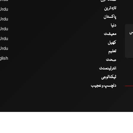
تازہ ترین
Urdu
پاکستان
Urdu
دنیا
Urdu
اس
معیشت
Urdu
کھیل
Urdu
تعلیم
lish
صحت
انٹرٹینمنٹ
ٹیکنالوجی
دلچسپ و عجیب