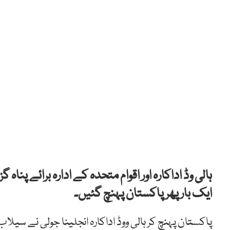
ہالی وڈ اداکارہ اور اقوام متحدہ کے ادارہ برائے پنا
ایک بار پھر پاکستان پہنچ گئیں۔
پاکستان پہنچ کر ہالی ووڈ اداکارہ انجلینا جولی نے سیلاب