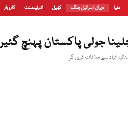
دنیا
ایران-اسرائیل جنگ
کھیل
انٹرٹینمنٹ
کاروبار
لینا جولی پاکستان پہنچ گئیں
تاثرہ افراد سے ملاقات کریں گی