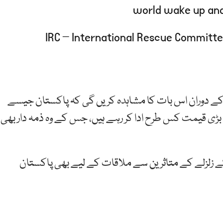
world wake up and
 کے دوران اس بات کا مشاہدہ کریں گی کہ پاکستان جیسے
ی قیمت کس طرح ادا کر رہے ہیں، جس کے وہ ذمہ دار بھی
ینا جولی اس سے قبل 2010 کے سیلاب اور 2005 کے زلزلے کے متاثرین سے ملاقات کے لیے بھی پاکستان