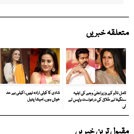
متعلقہ خبریں
شادی کا کوئی ارادہ نہیں، اکیلی بے حد
تامل ناڈو کے وزیراعلیٰ وجے کی اہلیہ
خوش ہوں، امیشا پٹیل
سنگیتا نے طلاق کی درخواست واپس لے
لی
مقبول ترین خبریں