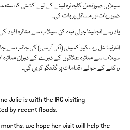
سیلابی صورتحال کاجائزہ لینے کے لیے کشتی کا استعمال 
ضروریات اور مسائل پر بات کی۔
یاد رہے انجلینا جولی تباہ کن سیلاب سے متاثرہ افراد ک
انٹرنیشنل ریسکیو کمیٹی (آئی آر سی) کی جانب سے جاری 
سیلاب سے متاثرہ علاقوں کے دورے کے دوران متاثرہ اف
روکنے کے حوالے اقدامات پر گفتگو کریں گی۔
a Jolie is with the IRC visiting
ed by recent floods.
months, we hope her visit will help the