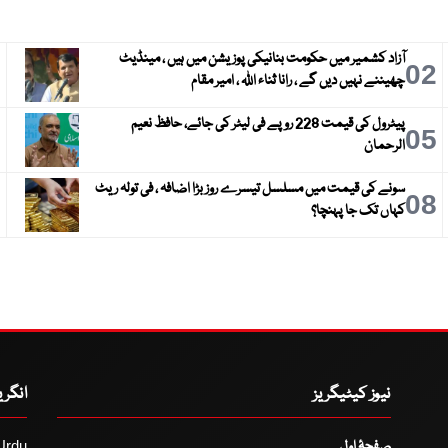
آزاد کشمیر میں حکومت بنانیکی پوزیشن میں ہیں ، مینڈیٹ
3
02
چھیننے نہیں دیں گے ، رانا ثناء اللہ ، امیر مقام
پیٹرول کی قیمت 228 روپے فی لیٹر کی جائے، حافظ نعیم
6
05
الرحمان
سونے کی قیمت میں مسلسل تیسرے روز بڑا اضافہ ، فی تولہ ریٹ
9
08
کہاں تک جا پہنچا؟
نیوز کیٹیگریز
انگر
صفحۂ اول
Urdu