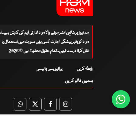
ہم نیوز پر شائع یا نشر ہونے والا مواد ادارتی ٹیم کی کاوش ہے۔ 
مواد کو بغیر پیشگی اجازت کسی بھی صورت میں استعمال یا
نقل کرنا درست نہیں۔ تمام حقوق محفوظ ہیں © 2026
رابطہ کریں
پرائیویسی پالیسی
ہمیں فالو کریں
WhatsApp
Twitter
Facebook
Facebook