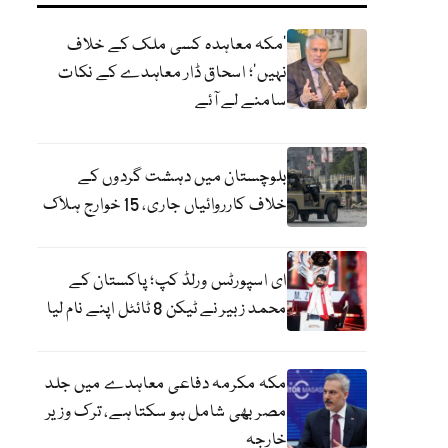
‘مکہ معاہدہ کسی ملک کے خلاف
نہیں’؛ اسحاق ڈار معاہدے کے نکات
سامنے لے آئے
بلوچستان میں دہشت گردوں کے
خلاف کارروائیاں جاری، 15 خوارج ہلاک
ای اسپورٹس ورلڈ کپ؛ پاکستان کے
محمد زبیر نے ٹیکن 8 ٹائٹل اپنے نام لیا
مکہ مکرمہ دفاعی معاہدے میں جلد
مصر بھی شامل ہو سکتا ہے، ترک وزیر
خارجہ