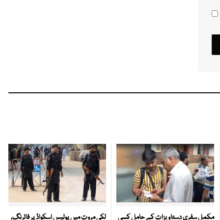
مکمل سفری دستاویزات کے حامل کسی
لکی مروت میں پولیس اسکواڈ پر فائرنگ،