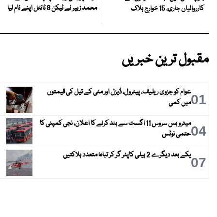
محمد زبیر نے ٹیکن 8 ٹائٹل اپنے نام لیا
کارروائیاں جاری، 15 خوارج ہلاک
مقبول ترین خبریں
عوام کو جزوی ریلیف، پیٹرول، ڈیزل اور مٹی کے تیل کی قیمتوں
01
میں کمی
میٹرو بس سروس 11 اگست سے بند کرنے کا اعلان، نجی کمپنی کا
04
حتمی نوٹس
یکے بعد دیگرے 2 ہیلی کاپٹر گر کر تباہ؛ متعدد ہلاکتیں
07