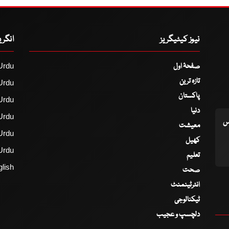
نیوز کیٹیگریز
انگر
صفحۂ اول
Urdu
تازہ ترین
Urdu
پاکستان
Urdu
دنیا
Urdu
اس
معیشت
Urdu
کھیل
Urdu
تعلیم
lish
صحت
انٹرٹینمنٹ
ٹیکنالوجی
دلچسپ و عجیب