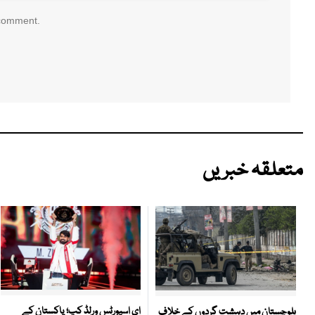
 comment.
متعلقہ خبریں
ای اسپورٹس ورلڈ کپ؛ پاکستان کے
بلوچستان میں دہشت گردوں کے خلاف