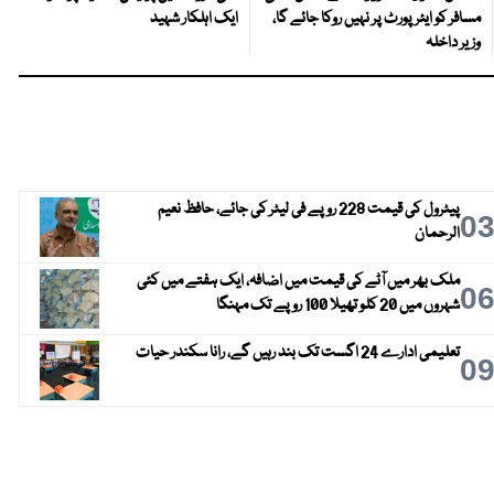
مسافر کو ایئرپورٹ پر نہیں روکا جائے گا،
ایک اہلکار شہید
وزیر داخلہ
پیٹرول کی قیمت 228 روپے فی لیٹر کی جائے، حافظ نعیم
0
الرحمان
ملک بھر میں آٹے کی قیمت میں اضافہ، ایک ہفتے میں کئی
0
شہروں میں 20 کلو تھیلا 100 روپے تک مہنگا
تعلیمی ادارے 24 اگست تک بند رہیں گے، رانا سکندر حیات
0