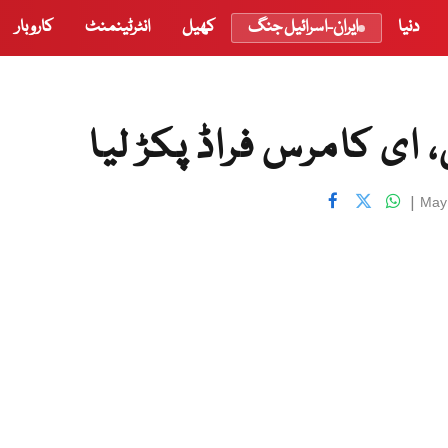
دنیا
ایران-اسرائیل جنگ
کھیل
انٹرٹینمنٹ
کاروبار
 ای کامرس فراڈ پکڑ لیا
|
May