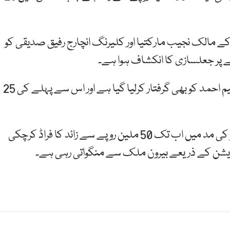
کے مالک نجیب مارکتیا اور کلیرنگ انچارج رفیق صدیقی کو
ے پر جعلسازی کا انکشاف ہوا ہے۔
ملزمان کے انکشافات کی روشنی میں کمپنی مینجر وسیم احمد کو بھی گرفتار کرلیا گیا ہے اور اس سے پہلے کی 25
کسٹم حکام نے انکشاف کیا ہے کہ کمپنی ڈیوٹی ٹیکسز کی مد میں اب تک 50 ملین روپے سے زائد کا فراڈ کرچکی
یشن کے ذریعے بیرون ملک سے منگواتی رہی ہے۔