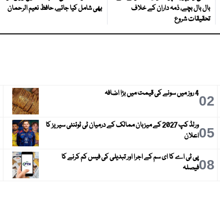
بال بال بچے، ذمہ داران کے خلاف
بھی شامل کیا جائے، حافظ نعیم الرحمان
تحقیقات شروع
4 روز میں سونے کی قیمت میں بڑا اضافہ
3
02
ورلڈ کپ 2027 کے میزبان ممالک کے درمیان ٹی ٹوئنٹی سیریز کا
6
05
اعلان
پی ٹی اے کا ای سم کے اجرا اور تبدیلی کی فیس کم کرنے کا
9
08
فیصلہ