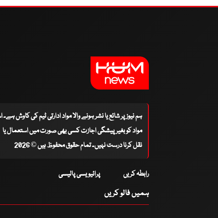
ہم نیوز پر شائع یا نشر ہونے والا مواد ادارتی ٹیم کی کاوش ہے۔ 
مواد کو بغیر پیشگی اجازت کسی بھی صورت میں استعمال یا
نقل کرنا درست نہیں۔ تمام حقوق محفوظ ہیں © 2026
رابطہ کریں
پرائیویسی پالیسی
ہمیں فالو کریں