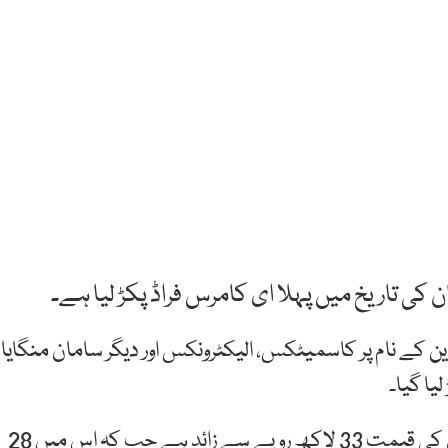
 کی تاریخ میں پہلا ای کامرس فراڈ پکڑ لیا ہے۔
 کے نام پر کاسمیٹکس، الیکٹرونکس اور دیگر سامان منگایا
یا گیا۔
کسٹم حکام کا کہنا ہے کہ برآمد کیے جانے والے سامان کی قیمت 33 لاکھ روپے سے زائد ہے جب کہ اس میں 28