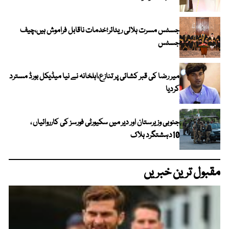
جسٹس مسرت ہلالی ریٹائر؛خدمات ناقابل فراموش ہیں،چیف
جسٹس
میر رضا کی قبر کشائی پر تنازع،اہلخانہ نے نیا میڈیکل بورڈ مسترد
کردیا
جنوبی وزیرستان اور دیر میں سکیورٹی فورسز کی کارروائیاں ،
10دہشتگرد ہلاک
مقبول ترین خبریں