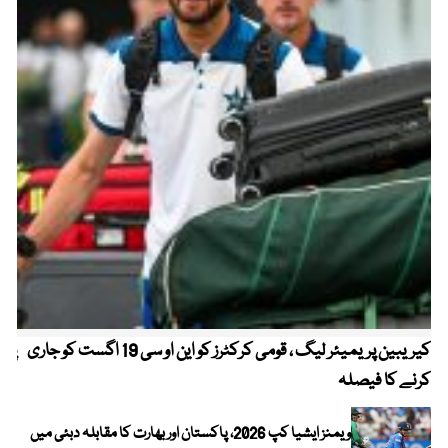
کیریبین پریمیئر لیگ ، قومی کرکٹرز کو این او سی 19 اگست کو جاری
پیٹ
کرنے کا فیصلہ
ویمنز ایشیا کپ 2026، پاکستان اور بھارت کا مقابلہ دبئی میں