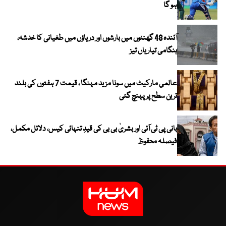
ہو گا
آئندہ 48 گھنٹوں میں بارشوں اور دریاؤں میں طغیانی کا خدشہ،
ہنگامی تیاریاں تیز
عالمی مارکیٹ میں سونا مزید مہنگا ، قیمت 7 ہفتوں کی بلند
ترین سطح پر پہنچ گئی
بانی پی ٹی آئی اور بشریٰ بی بی کی قیدِ تنہائی کیس، دلائل مکمل،
فیصلہ محفوظ