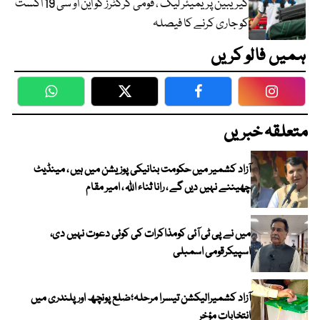
کیریبین پریمیئر لیگ ، قومی کرکٹرز کو این او سی 19 اگست
کو جاری کرنے کا فیصلہ
ہمیں فالو کریں
WhatsApp
Twitter
Facebook
Faceboo
متعلقہ خبریں
آزاد کشمیر میں حکومت بنانیکی پوزیشن میں ہیں ، مینڈیٹ
چھیننے نہیں دیں گے ، رانا ثناء اللہ ، امیر مقام
میں نے پی ٹی آئی کومذاکرات کی کوئی دعوت نہیں دی،
اسپیکرقومی اسمبلی
آزاد کشمیرالیکشن تیسرا مرحلہ؛ضلع پونچھ اور پلندری میں
انتخابات مؤخر