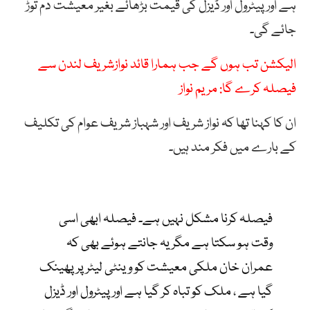
ہے اور پیٹرول اور ڈیزل کی قیمت بڑھائے بغیر معیشت دم توڑ
جائے گی۔
الیکشن تب ہوں گے جب ہمارا قائد نوازشریف لندن سے
فیصلہ کرے گا: مریم نواز
ان کا کہنا تھا کہ نواز شریف اور شہباز شریف عوام کی تکلیف
کے بارے میں فکر مند ہیں۔
فیصلہ کرنا مشکل نہیں ہے۔ فیصلہ ابھی اسی
وقت ہو سکتا ہے مگر یہ جانتے ہوئے بھی کہ
عمران خان ملکی معیشت کو وینٹی لیٹر پر پھینک
گیا ہے ، ملک کو تباہ کر گیا ہے اور پیٹرول اور ڈیزل