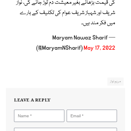
کی قیمت بڑھائے بغیر معیشت دم توڑ جائے گی، نواز
شریف اور شہباز شریف عوام کی تکلیف کے بارے
میں فکر مند ہیں۔
— Maryam Nawaz Sharif
(@MaryamNSharif)
May 17, 2022
مریم نواز
LEAVE A REPLY