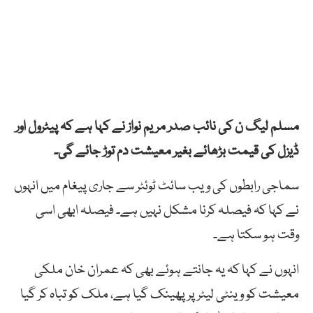
مسلم لیگ ن کی نائب صدر مریم نواز نے کہا ہے کہ پیٹرول اور
ڈیزل کی قیمت بڑھائے بغیر معیشت دم توڑ جائے گی۔
سماجی رابطوں کی ویب سائٹ ٹوئٹر سے جاری پیغام میں انہوں
نے کہا کہ فیصلہ کرنا مشکل نہیں ہے۔ فیصلہ ابھی اسی
وقت ہو سکتا ہے۔
انہوں نے کہا کہ یہ جانتے ہوئے بھی کہ عمران خان ملکی
معیشت کو وینٹی لیٹر پر پھینک گیا ہے، ملک کو تباہ کر گیا