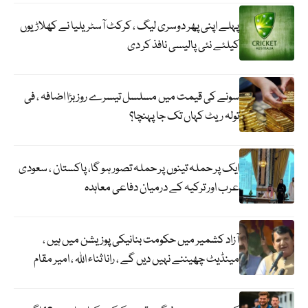
پہلے اپنی پھر دوسری لیگ ، کرکٹ آسٹریلیا نے کھلاڑیوں
کیلئے نئی پالیسی نافذ کر دی
سونے کی قیمت میں مسلسل تیسرے روز بڑا اضافہ ، فی
تولہ ریٹ کہاں تک جا پہنچا؟
ایک پر حملہ تینوں پر حملہ تصور ہو گا، پاکستان ، سعودی
عرب اور ترکیہ کے درمیان دفاعی معاہدہ
آزاد کشمیر میں حکومت بنانیکی پوزیشن میں ہیں ،
مینڈیٹ چھیننے نہیں دیں گے ، رانا ثناء اللہ ، امیر مقام