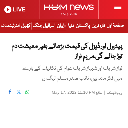
LIVE
7 Aug, 2026
صفحۂ اول
تازہ ترین
پاکستان
دنیا
ایران-اسرائیل جنگ
کھیل
انٹرٹینمنٹ
پیٹرول اور ڈیزل کی قیمت بڑھائے بغیر معیشت دم
توڑ جائے گی،مریم نواز
نواز شریف اور شہباز شریف عوام کی تکلیف کے بارے
میں فکر مند ہیں، نائب صدر مسلم لیگ ن
|
شائع
May 17, 2022 11:10 PM
ویب ڈیسک