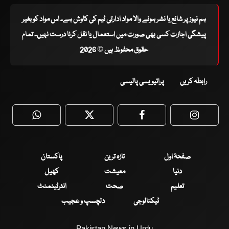
ہم نیوز پر شائع یا نشر ہونے والا مواد ادارتی ٹیم کی کاوش ہے۔ اس مواد کو بغیر
پیشگی اجازت کسی بھی صورت میں استعمال یا نقل کرنا درست نہیں۔ تمام
حقوق محفوظ ہیں © 2026
رابطہ کریں
پرائیویسی پالیسی
WhatsApp
Twitter
Facebook
Faceboo
صفحۂ اول
تازہ ترین
پاکستان
دنیا
معیشت
کھیل
تعلیم
صحت
انٹرٹینمنٹ
ٹیکنالوجی
دلچسپ و عجیب
Pakistan News in Urdu