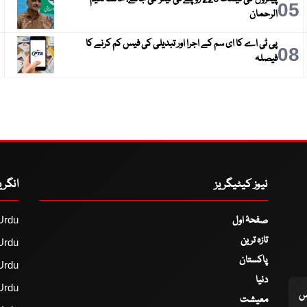
6
05
الرحمان
پی ٹی اے کا ای سم کے اجرا اور تبدیلی کی فیس کم کرنے کا
9
08
فیصلہ
نیوز کیٹیگریز
انگر
صفحۂ اول
Urdu
تازہ ترین
Urdu
پاکستان
Urdu
دنیا
Urdu
اس
معیشت