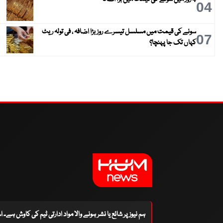
04
سونے کی قیمت میں مسلسل تیسرے روز بڑا اضافہ ، فی تولہ ریٹ
07
کہاں تک جا پہنچا؟
ہم نیوز پر شائع یا نشر ہونے والا مواد ادارتی ٹیم کی کاوش ہے۔ 