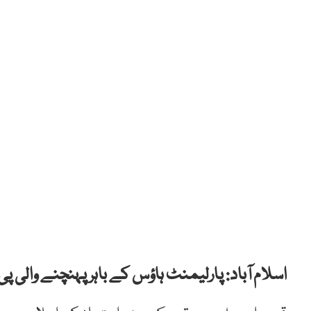
اسلام آباد: پارلیمنٹ ہاؤس کے باہر پہنچنے والی پی ٹ