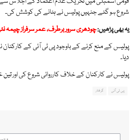
قومی اسمبلی میں تحریک عدم اعتماد کے اجلاس سے قبل 
شروع ہو گئے جنہیں پولیس نے ہٹانے کی کوشش کی۔
یہ بھی پڑھیں:
چودھری سرور برطرف، عمر سرفراز چیمہ نئے
پولیس کے منع کرنے کے باوجود پی ٹی آئی کے کارکنان نے
دیا۔
پولیس نے کارکنان کے خلاف کارروائی شروع کی اور تین خوات
پی ٹی آئی
گرفتار