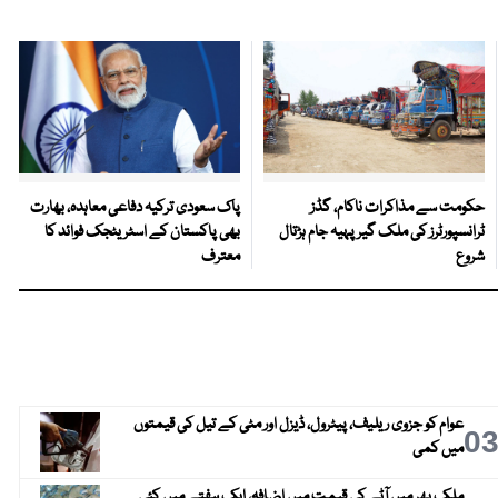
حکومت سے مذاکرات ناکام، گڈز
پاک سعودی ترکیہ دفاعی معاہدہ، بھارت
ٹرانسپورٹرز کی ملک گیر پہیہ جام ہڑتال
بھی پاکستان کے اسٹریٹجک فوائد کا
شروع
معترف
عوام کو جزوی ریلیف، پیٹرول، ڈیزل اور مٹی کے تیل کی قیمتوں
0
میں کمی
ملک بھر میں آٹے کی قیمت میں اضافہ، ایک ہفتے میں کئی