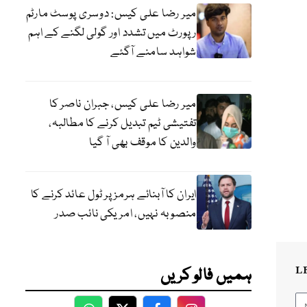
میر رضا علی کیس: دوسری پوسٹ مارٹم
رپورٹ میں تشدد اور گولی لگنے کے اہم
شواہد سامنے آگئے
میر رضا علی کیس، جبران ناصر کا
تفتیشی ٹیم تبدیل کرنے کا مطالبہ،
والدین کا موقف بھی آ گیا
ایران کا آبنائے ہرمز پر ٹول عائد کرنے کا
منصوبہ نہیں، امریکی نائب صدر
L
ہمیں فالو کریں