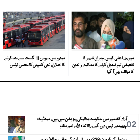
میر رضا علی کیس، جبران ناصر کا
میٹرو بس سروس 11 اگست سے بند کرنے
تفتیشی ٹیم تبدیل کرنے کا مطالبہ، والدین
کا اعلان، نجی کمپنی کا حتمی نوٹس
کا موقف بھی آ گیا
آزاد کشمیر میں حکومت بنانیکی پوزیشن میں ہیں ، مینڈیٹ
3
02
چھیننے نہیں دیں گے ، رانا ثناء اللہ ، امیر مقام
پیٹرول کی قیمت 228 روپے فی لیٹر کی جائے، حافظ نعیم