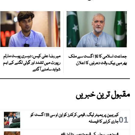
میر رضا علی کیس: دوسری پوسٹ مارٹم
جماعت اسلامی کا 16 اگست سے ملک
رپورٹ میں تشدد اور گولی لگنے کے اہم
بھر میں بیک وقت دھرنوں کا اعلان
شواہد سامنے آگئے
مقبول ترین خبریں
کیریبین پریمیئر لیگ ، قومی کرکٹرز کو این او سی 19 اگست کو
01
جاری کرنے کا فیصلہ
4 روز میں سونے کی قیمت میں بڑا اضافہ