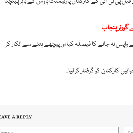
پی ٹی آئی کے کارکنان پارلیمنٹ ہاؤس کے باہر پہنچنا
 گورنر پنجاب
 واپس نہ جانے کا فیصلہ کیا اور پیچھے ہٹنے سے انکار کر
ین کارکنان کو گرفتار کر لیا۔
EAVE A REPLY