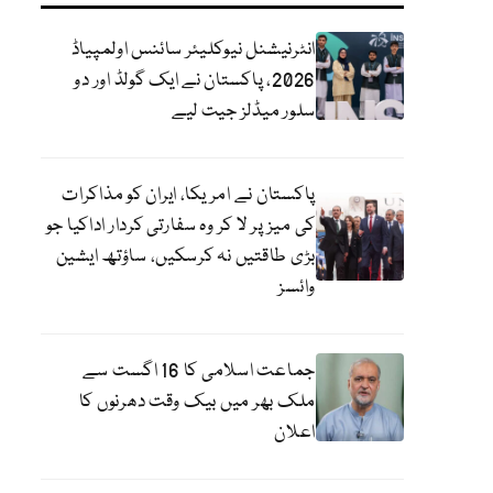
انٹرنیشنل نیوکلیئر سائنس اولمپیاڈ
2026، پاکستان نے ایک گولڈ اور دو
سلور میڈلز جیت لیے
پاکستان نے امریکا، ایران کو مذاکرات
کی میز پر لا کر وہ سفارتی کردار اداکیا جو
بڑی طاقتیں نہ کرسکیں، ساؤتھ ایشین
وائسز
جماعت اسلامی کا 16 اگست سے
ملک بھر میں بیک وقت دھرنوں کا
اعلان