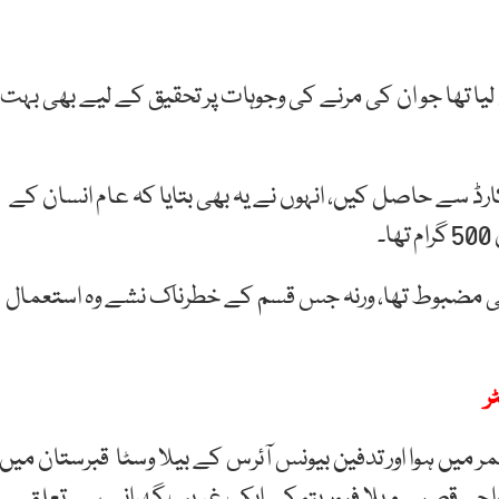
 لیا تھا جو ان کی مرنے کی وجوہات پر تحقیق کے لیے بھی بہت
ارڈ سے حاصل کیں، انہوں نے یہ بھی بتایا کہ عام انسان کے
نتہائی مضبوط تھا، ورنہ جس قسم کے خطرناک نشے وہ استعمال
ر
 بالر میراڈونا کا انتقال 60 سال کی عمر میں ہوا اور تدفین بیونس آئرس کے بیلا وسٹا قبرستان میں
نواحی قصبے ویلا فیوریتو کے ایک غریب گھرانے سے تعلق