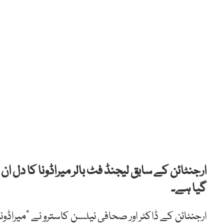
ارجنٹائن کے سابق لیجنڈ فٹ بالر میراڈونا کا دل ا
گیا ہے۔
ارجنٹائن کے ڈاکٹر اور صحافی نیلسن کاسترو نے ”میراڈ