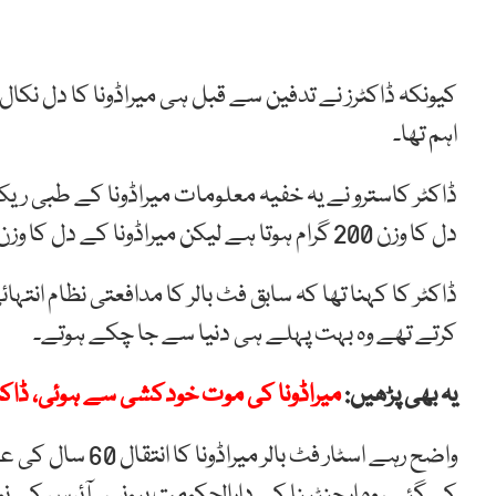
کیونکہ ڈاکٹرز نے تدفین سے قبل ہی میراڈونا کا دل نکال
اہم تھا۔
ڈاکٹر کاسترو نے یہ خفیہ معلومات میراڈونا کے طبی ریک
دل کا وزن 200 گرام ہوتا ہے لیکن میراڈونا کے دل کا وزن 500 گرام تھا۔
ڈاکٹر کا کہنا تھا کہ سابق فٹ بالر کا مدافعتی نظام ا
کرتے تھے وہ بہت پہلے ہی دنیا سے جا چکے ہوتے۔
یہ بھی پڑھیں:
میراڈونا کی موت خودکشی سے ہوئی، ڈاکٹ
واضح رہے اسٹار فٹ
کی گئی ، وہ ارجنٹینا کے دارالحکومت بیونس آئرس کے 