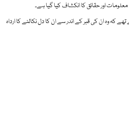
لومات اور حقائق کا انکشاف کیا گیا ہے۔
ھے کہ وہ ان کی قبر کے اندر سے ان کا دل نکالنے کا ارداہ