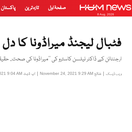
صفحۂ اول
تازہ ترین
پاکستان
8 Aug, 2026
فٹبال لیجنڈ میراڈونا کا دل
ارجنٹائن کے ڈاکٹر نیلسن کاسترو کی ''میراڈونا کی صحت.. حقیق
|
شائع
|
اپ ڈیٹ
021 9:04 AM
November 24, 2021 9:29 AM
ویب ڈیسک