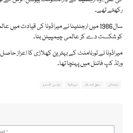
رکھتے تھے۔
سال1986 میں ارجنٹینا نے میراڈونا کی قیادت م
کو شکست دے کر عالمی چیمپیئن بنا۔
ورلڈ کپ فائنل میں پہنچا تھا۔
ارجنٹائن
سابق فٹ بالر
میراڈونا
نیلسن کاسترو