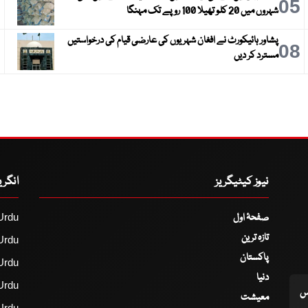
6
05
شہروں میں 20 کلو تھیلا 100 روپے تک مہنگا
پشاور ہائیکورٹ نے افغان شہریوں کی عارضی قیام کی درخواستیں
9
08
مسترد کر دیں
نیوز کیٹیگریز
انگر
صفحۂ اول
Urdu
تازہ ترین
Urdu
پاکستان
Urdu
دنیا
Urdu
اس
معیشت
Urdu