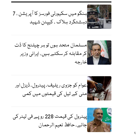
ہنگو میں سکیورٹی فورسز کا آپریشن ، 7
دہشتگرد ہلاک ، کیپٹن شہید
مسلمان متحد ہوں تو ہر چیلنج کا ڈٹ
کر مقابلہ کر سکتے ہیں، ایرانی وزیر
خارجہ
عوام کو جزوی ریلیف، پیٹرول، ڈیزل اور
مٹی کے تیل کی قیمتوں میں کمی
پیٹرول کی قیمت 228 روپے فی لیٹر کی
جائے، حافظ نعیم الرحمان