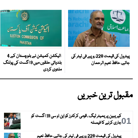
الیکشن کمیشن نے بلوچستان کے 4
پیٹرول کی قیمت 228 روپے فی لیٹر کی
بلدیاتی حلقوں میں 9 اگست کی پولنگ
جائے، حافظ نعیم الرحمان
ملتوی کردی
مقبول ترین خبریں
کیریبین پریمیئر لیگ ، قومی کرکٹرز کو این او سی 19 اگست کو
01
جاری کرنے کا فیصلہ
پیٹرول کی قیمت 228 روپے فی لیٹر کی جائے، حافظ نعیم