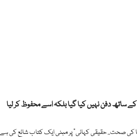
ن کے ساتھ دفن نہیں کیا گیا بلکہ اسے محفوظ کر لیا
ونا کی صحت.. حقیقی کہانی” پر مبنی ایک کتاب شائع کی ہے،