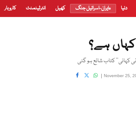
دنیا
ایران-اسرائیل جنگ
کھیل
انٹرٹینمنٹ
کاروبار
 کہاں ہے؟
ی کہانی'' کتاب شائع ہو گئی
|
November 25, 2