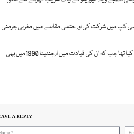
یں عالمی کپ میں شرکت کی اور حتمی مقابلے میں مغربی جرمنی
میراڈونا نے ٹورنامنٹ کے بہترین کھلاڑی کا اعزاز حاصل کیا تھا جب کہ ان کی قیادت میں ارجنٹینا 1990میں بھی
EAVE A REPLY