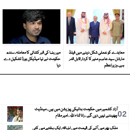
معاہدے کو عملی شکل دینے میں فیلڈ
میر رضا کی قبر کشائی کا معاملہ، سندھ
مارشل سید عاصم منیر کا کردار قابل قدر
حکومت نے نیا میڈیکل بورڈ تشکیل دے
ہے، وزیراعظم
دیا
آزاد کشمیر میں حکومت بنانیکی پوزیشن میں ہیں ، مینڈیٹ
3
02
چھیننے نہیں دیں گے ، رانا ثناء اللہ ، امیر مقام
ملک بھر میں آٹے کی قیمت میں اضافہ، ایک ہفتے میں کئی