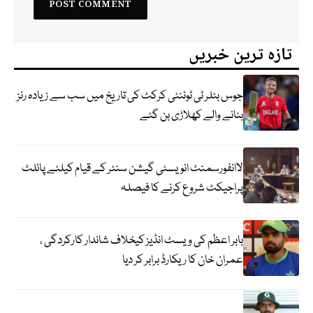
تازہ ترین خبریں
جوس بٹلر ٹی ٹوئنٹی کرکٹ کی تاریخ میں سب سے زیادہ رنز
بنانے والے کھلاڑی بن گئے
لاانفورسمنٹ انویسٹی گیشن سنٹر کے قیام کیلئے پائلٹ
پراجیکٹ شروع کرنے کا فیصلہ
بابر اعظم کی ویسٹ انڈیز کیخلاف شاندار کارکردگی ،
عمران خان کا ریکارڈ برابر کر دیا