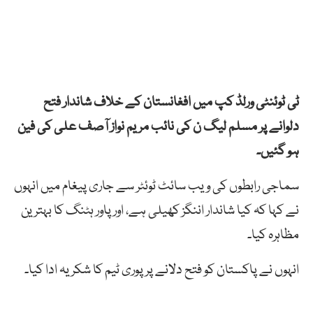
ٹی ٹوئنٹی ورلڈ کپ میں افغانستان کے خلاف شاندار فتح
دلوانے پر مسلم لیگ ن کی نائب مریم نواز آصف علی کی فین
ہو گئیں۔
سماجی رابطوں کی ویب سائٹ ٹوئٹر سے جاری پیغام میں انہوں
نے کہا کہ کیا شاندار اننگز کھیلی ہے، اور پاور ہٹنگ کا بہترین
مظاہرہ کیا۔
انہوں نے پاکستان کو فتح دلانے پر پوری ٹیم کا شکریہ ادا کیا۔