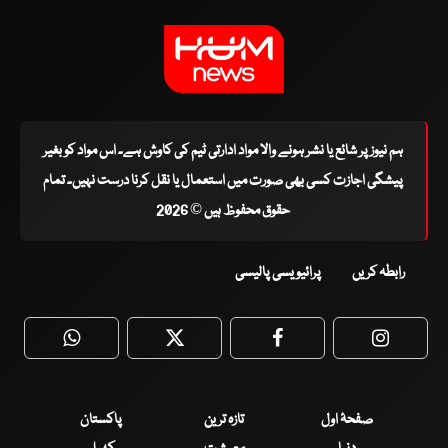
ہم نیوز پر شائع یا نشر ہونے والا مواد ادارتی ٹیم کی کاوش ہے۔ اس مواد کو بغیر
پیشگی اجازت کسی بھی صورت میں استعمال یا نقل کرنا درست نہیں۔ تمام
حقوق محفوظ ہیں © 2026
رابطہ کریں
پرائیویسی پالیسی
WhatsApp
Twitter
Facebook
Faceboo
صفحۂ اول
تازہ ترین
پاکستان