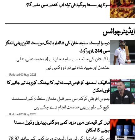
سونا پھر سستا ہوگیا،فی تولہ اب کتنے میں ملے گا؟
ایڈیٹرچوائس
دوسرا ٹیسٹ، ساجد خان کی شاندار بالنگ، ویسٹ انڈیز پہلی اننگز
میں 344 رنز پر آؤٹ
پاکستان کی جانب سے ساجد خان نے 4، محمد علی، علی
عثمان اور عبید شاہ نے دو دو وکٹیں لیں
Updated 03 Aug, 2026
مائیک اسمتھ کو قومی ٹیسٹ ٹیم کا بیٹنگ کوچ بنائے جانے کا
قوی امکان
جنوبی افریقی کرکٹر اس سے قبل ملتان سلطانز کے اسسٹنٹ
کوچ کے طور پر بھی خدمات انجام دے چکے ہیں
Updated 03 Aug, 2026
تیل کی قیمتوں میں مزید کمی ہو گئی، پیٹرول و ڈیزل سستا
ہونے کا امکان
امریکی خام تیل کی فی بیرل قیمت مزید کمی کے ساتھ 78.97