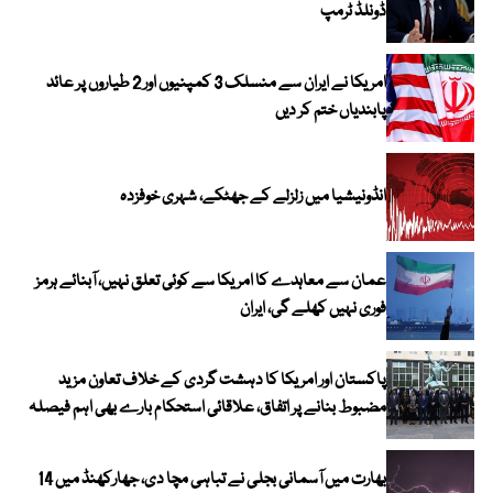
ڈونلڈ ٹرمپ
امریکا نے ایران سے منسلک 3 کمپنیوں اور 2 طیاروں پر عائد
پابندیاں ختم کر دیں
انڈونیشیا میں زلزلے کے جھٹکے، شہری خوفزدہ
عمان سے معاہدے کا امریکا سے کوئی تعلق نہیں، آبنائے ہرمز
فوری نہیں کھلے گی، ایران
پاکستان اور امریکا کا دہشت گردی کے خلاف تعاون مزید
مضبوط بنانے پر اتفاق، علاقائی استحکام بارے بھی اہم فیصلہ
بھارت میں آسمانی بجلی نے تباہی مچا دی، جھارکھنڈ میں 14