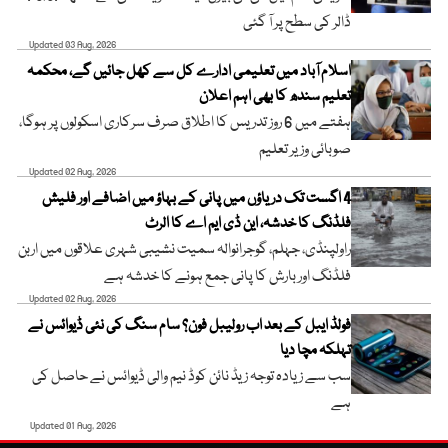
ڈالر کی سطح پر آ گئی
Updated 03 Aug, 2026
اسلام آباد میں تعلیمی ادارے کل سے کھل جائیں گے، محکمہ
تعلیم سندھ کا بھی اہم اعلان
ہفتے میں 6 روز تدریس کا اطلاق صرف سرکاری اسکولوں پر ہوگا،
صوبائی وزیر تعلیم
Updated 02 Aug, 2026
4 اگست تک دریاؤں میں پانی کے بہاؤ میں اضافے اور فلیش
فلڈنگ کا خدشہ، این ڈی ایم اے کا الرٹ
راولپنڈی، جہلم، گوجرانوالہ سمیت نشیبی شہری علاقوں میں اربن
فلڈنگ اور بارش کا پانی جمع ہونے کا خدشہ ہے
Updated 02 Aug, 2026
فولڈ ایبل کے بعد اب رولیبل فون؟ سام سنگ کی نئی ڈیوائس نے
تہلکہ مچا دیا
سب سے زیادہ توجہ زیڈ نائن کوڈ نیم والی ڈیوائس نے حاصل کی
ہے
Updated 01 Aug, 2026