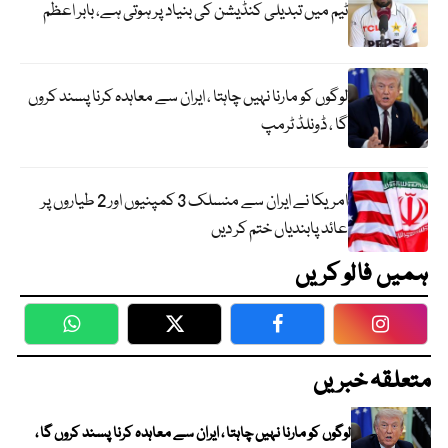
ٹیم میں تبدیلی کنڈیشن کی بنیاد پر ہوتی ہے، بابر اعظم
لوگوں کو مارنا نہیں چاہتا ، ایران سے معاہدہ کرنا پسند کروں
گا ، ڈونلڈ ٹرمپ
امریکا نے ایران سے منسلک 3 کمپنیوں اور 2 طیاروں پر
عائد پابندیاں ختم کر دیں
ہمیں فالو کریں
WhatsApp
Twitter
Facebook
Faceboo
متعلقہ خبریں
لوگوں کو مارنا نہیں چاہتا ، ایران سے معاہدہ کرنا پسند کروں گا ،