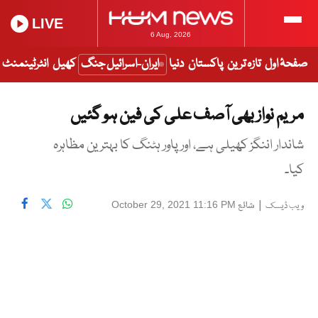
LIVE
6 Aug, 2026
صفحۂ اول
تازہ ترین
پاکستان
دنیا
ایران-اسرائیل جنگ
کھیل
انٹرٹینمنٹ
مریم نواز بھی آصف علی کی فین ہو گئیں
شاندار اننگز کھیلی ہے، اور پاور ہٹنگ کا بہترین مظاہرہ
کیا۔
|
شائع
October 29, 2021 11:16 PM
ویب ڈیسک