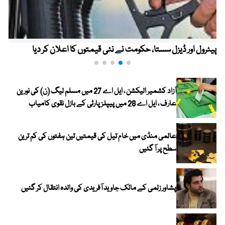
پیٹرول اور ڈیزل سستا، حکومت نے نئی قیمتوں کا اعلان کر دیا
آزاد کشمیر الیکشن ، ایل اے 27 میں مسلم لیگ (ن) کی نورین
عارف ، ایل اے 28 میں پیپلز پارٹی کے بازل نقوی کامیاب
عالمی منڈی میں خام تیل کی قیمتیں تین ہفتوں کی کم ترین
سطح پر آ گئیں
پشاور زلمی کے مالک جاوید آفریدی کی والدہ انتقال کر گئیں