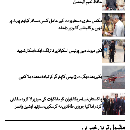
حافظ نعیم الرحمان
مکمل سفری دستاویزات کے حامل کسی مسافر کو ایئرپورٹ پر
نہیں روکا جائے گا، وزیر داخلہ
لکی مروت میں پولیس اسکواڈ پر فائرنگ، ایک اہلکار شہید
یکے بعد دیگرے 2 ہیلی کاپٹر گر کر تباہ؛ متعدد ہلاکتیں
پاکستان نے امریکا، ایران کو مذاکرات کی میز پر لا کر وہ سفارتی
کردار اداکیا جو بڑی طاقتیں نہ کرسکیں، ساؤتھ ایشین وائسز
مقبول ترین خبریں