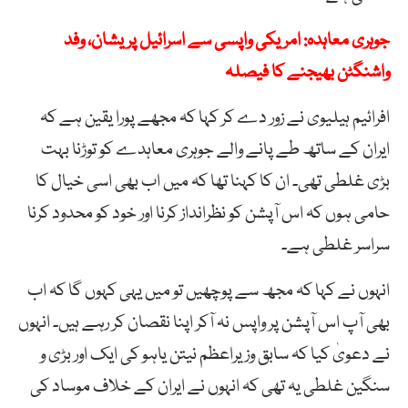
جوہری معاہدہ: امریکی واپسی سے اسرائیل پریشان، وفد
واشنگٹن بھیجنے کا فیصلہ
افرائیم ہیلیوی نے زور دے کر کہا کہ مجھے پورا یقین ہے کہ
ایران کے ساتھ طے پانے والے جوہری معاہدے کو توڑنا بہت
بڑی غلطی تھی۔ ان کا کہنا تھا کہ میں اب بھی اسی خیال کا
حامی ہوں کہ اس آپشن کو نظرانداز کرنا اور خود کو محدود کرنا
سراسر غلطی ہے۔
انہوں نے کہا کہ مجھ سے پوچھیں تو میں یہی کہوں گا کہ اب
بھی آپ اس آپشن پر واپس نہ آکر اپنا نقصان کر رہے ہیں۔ انہوں
نے دعویٰ کیا کہ سابق وزیراعظم نیتن یاہو کی ایک اور بڑی و
سنگین غلطی یہ تھی کہ انہوں نے ایران کے خلاف موساد کی