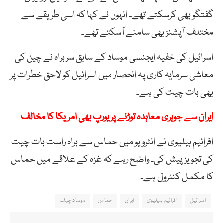
گفتگو بھی کرسکتے تھے۔ انہوں نے کہا کہ اسی طریقے سے
مختلف آپشنز بھی سامنے آسکتے تھے۔
اسرائیل کی خفیہ ایجنسی موساد کے سابق سربراہ نے چین کی
معاشی سرمایہ کاری پہ انحصار میں اسرائیل کو لاحق خطرات پر
بھی بات چیت کی ہے۔
ایران سے جوہری معاہدہ توڑنے پر یورپ بھی امریکا کا مخالف
افرائیم ہیلیوی نے انٹرویو میں حماس سے براہ راست بات چیت
کی تجویز پیش کی۔ واضح رہے کہ غزہ کے علاقے میں حماس
کا مکمل کنٹرول ہے۔
اسرائیل
افرائیم ہیلیوی
ایران
حماس
موساد چیف