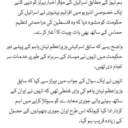
ہم نیوز کے مطابق اسرائیل کے مؤقر اخبار ہیرٹز کو دیے گئے
ایک خصوصی انٹرویو میں افرائیم ہیلیوی نے اسرائیل کی
حکومت کو مشورہ دیا کہ وہ فلسطین کی مزاحمتی تنظیم
حماس کے ساتھ بھی بات چیت کا آغاز کرے۔
واضح رہے کہ سابق اسرائیلی وزیراعظم نیتن یاہو کے پہلے دور
حکومت میں انہوں نے موساد کے سربراہ کے طور پر خدمات سر
انجام دی تھیں۔
انہوں نے ایک سوال کے جواب میں ہیرٹز سے کہا کہ سابق
وزیراعظم نیتن یاھو کی بڑی غلطی تھی کہ انہوں نے ایران کے
ساتھ ہونے والے جوہری معاہدے کو سبوتاژ کرنے میں اہم
کردار ادا کیا کیونکہ اس طرح ایران جوہری ہتھیاروں کے حصول
کے زیادہ قریب ہو گیا۔