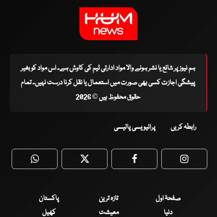
ہم نیوز پر شائع یا نشر ہونے والا مواد ادارتی ٹیم کی کاوش ہے۔ اس مواد کو بغیر
پیشگی اجازت کسی بھی صورت میں استعمال یا نقل کرنا درست نہیں۔ تمام
حقوق محفوظ ہیں © 2026
رابطہ کریں
پرائیویسی پالیسی
WhatsApp
Twitter
Facebook
Faceboo
صفحۂ اول
تازہ ترین
پاکستان
دنیا
معیشت
کھیل