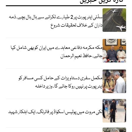
تازہ ترین خبریں
سڈنی ایئرپورٹ پر 2 طیارے ٹکرانے سے بال بال بچے، ذمہ
داران کے خلاف تحقیقات شروع
مکہ مکرمہ دفاعی معاہدے میں ایران کو بھی شامل کیا
جائے، حافظ نعیم الرحمان
مکمل سفری دستاویزات کے حامل کسی مسافر کو
ایئرپورٹ پر نہیں روکا جائے گا، وزیر داخلہ
لکی مروت میں پولیس اسکواڈ پر فائرنگ، ایک اہلکار شہید