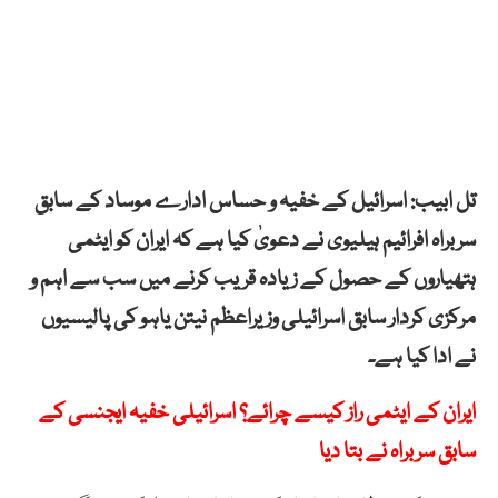
تل ابیب: اسرائیل کے خفیہ و حساس ادارے موساد کے سابق
سربراہ افرائیم ہیلیوی نے دعویٰ کیا ہے کہ ایران کو ایٹمی
ہتھیاروں کے حصول کے زیادہ قریب کرنے میں سب سے اہم و
مرکزی کردار سابق اسرائیلی وزیراعظم نیتن یاہو کی پالیسیوں
نے ادا کیا ہے۔
ایران کے ایٹمی راز کیسے چرائے؟ اسرائیلی خفیہ ایجنسی کے
سابق سربراہ نے بتا دیا