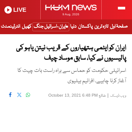
LIVE
9 Aug, 2026
صفحۂ اول
تازہ ترین
پاکستان
دنیا
ایران-اسرائیل جنگ
کھیل
انٹرٹینمنٹ
ایران کو ایٹمی ہتھیاروں کے قریب نیتن یاہو کی
پالیسیوں نے کیا، سابق موساد چیف
اسرائیلی حکومت کو حماس سے براہ راست بات چیت کا
آغاز کرنا چاہیے، افرائیم ہیلیوی
|
شائع
October 13, 2021 6:48 PM
ویب ڈیسک