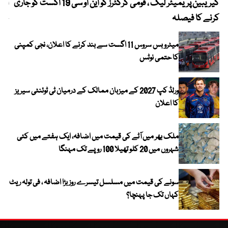
کیریبین پریمیئر لیگ ، قومی کرکٹرز کو این او سی 19 اگست کو جاری
آز
کرنے کا فیصلہ
چھی
میٹرو بس سروس 11 اگست سے بند کرنے کا اعلان، نجی کمپنی
کا حتمی نوٹس
ورلڈ کپ 2027 کے میزبان ممالک کے درمیان ٹی ٹوئنٹی سیریز
کا اعلان
ملک بھر میں آٹے کی قیمت میں اضافہ، ایک ہفتے میں کئی
شہروں میں 20 کلو تھیلا 100 روپے تک مہنگا
سونے کی قیمت میں مسلسل تیسرے روز بڑا اضافہ ، فی تولہ ریٹ
کہاں تک جا پہنچا؟