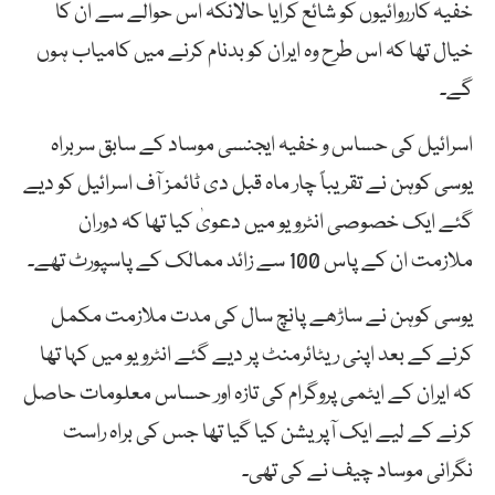
خفیہ کارروائیوں کو شائع کرایا حالانکہ اس حوالے سے ان کا
خیال تھا کہ اس طرح وہ ایران کو بدنام کرنے میں کامیاب ہوں
گے۔
اسرائیل کی حساس و خفیہ ایجنسی موساد کے سابق سربراہ
یوسی کوہن نے تقریباً چار ماہ قبل دی ٹائمز آف اسرائیل کو دیے
گئے ایک خصوصی انٹرویو میں دعویٰ کیا تھا کہ دوران
ملازمت ان کے پاس 100 سے زائد ممالک کے پاسپورٹ تھے۔
یوسی کوہن نے ساڑھے پانچ سال کی مدت ملازمت مکمل
کرنے کے بعد اپنی ریٹائرمنٹ پر دیے گئے انٹرویو میں کہا تھا
کہ ایران کے ایٹمی پروگرام کی تازہ اور حساس معلومات حاصل
کرنے کے لیے ایک آپریشن کیا گیا تھا جس کی براہ راست
نگرانی موساد چیف نے کی تھی۔