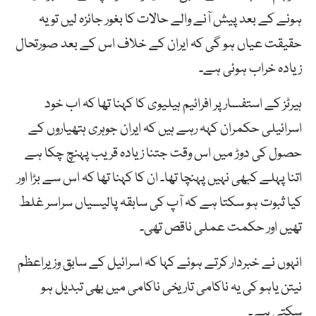
ہونے کے بعد پیش آنے والے حالات کا بغور جائزہ لیں تو یہ
حقیقت عیاں ہو گی کہ ایران کے خلاف اس کے بعد صورتحال
زیادہ خراب ہوئی ہے۔
ہیرٹز کے استفسار پر افرائیم ہیلیوی کا کہنا تھا کہ اب خود
اسرائیلی حکمران کہہ رہے ہیں کہ ایران جوہری ہتھیاروں کے
حصول کی دوڑ میں اس وقت جتنا زیادہ قریب پہنچ چکا ہے
اتنا پہلے کبھی نہیں پہنچا تھا۔ ان کا کہنا تھا کہ اس سے بڑا اور
کیا ثبوت ہو سکتا ہے کہ آپ کی سابقہ پالیسیاں سراسر غلط
تھیں اور حکمت عملی ناقص تھی۔
انہوں نے خبردار کرتے ہوئے کہا کہ اسرائیل کے سابق وزیراعظم
نیتن یاہو کی یہ ناکامی تاریخی ناکامی میں بھی تبدیل ہو
سکتی ہے۔