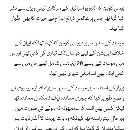
یوسی کوہن کا انٹرویو اسرائیل کے سرکاری ٹیلی ویژن سے نشر
کیا گیا تھا جس پر عالمی ذرائع ابلاغ نے حیرت کا بھی اظہار
کیا تھا۔
موساد کے سابق سربراہ یوسی کوہن کا کہنا تھا کہ ایران کے
خلاف آپریشن کے لیے دو سال تک تیاری کی گئی تھی اوراس
میں موساد کے ایسے 20 ایجنٹس شامل تھے جن میں سے
کوئی ایک بھی اسرائیلی شہری نہیں تھا۔
ہیرٹز کے استفسار پر موساد کے سابق سربراہ افرائیم ہیلیوی نے
واضح طور پر کہا کہ جوہری معاہدہ ایک نامکمل معاہدہ تھا
لیکن کسی بھی قسم کا سمجھوتہ نہ ہونے کی صورت میں
بہرحال بہتر راستہ تھا کیونکہ وہ بات چیت کا آغاز ثابت ہو
سکتا تھا۔ ان کا کہنا تھا کہ اس کے ذریعے اسرائیل اور ایران