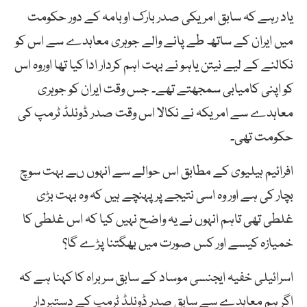
یاد رہے کہ سابق امریکی صدر بارک اوبامہ کے دور حکومت
میں ایران کے ساتھ طے پانے والے جوہری معاہدے سے اس کو
نکالنے کے لیے نیتن یاہو نے بہت اہم کردار ادا کیا تھا اوروہ اس
کو اپنی کامیابی سمجھتے تھے۔ جس وقت ایران کو جوہری
معاہدے سے امریکہ نے نکالا اس وقت صدر ڈونلڈ ٹرمپ کی
حکومت تھی۔
افرائیم ہیلیوی کے مطابق اس حوالے سے انہوں ںے بہت سوچ
بچار کی ہے اور وہ اسی نتیجے پر پہنچے ہیں کہ وہ بہت بڑی
غلطی تھی تاہم انہوں نے یہ واضح نہیں کیا کہ اس غلطی کا
خمیازہ کیسے اور کس صورت میں بھگتنا پڑے گا؟
اسرائیلی خفیہ ایجنسی موساد کے سابق سربراہ کا کہنا ہے کہ
اگر ہم معاہدے سے سابق صدر ڈونلڈ ٹرمپ کے دستبردار