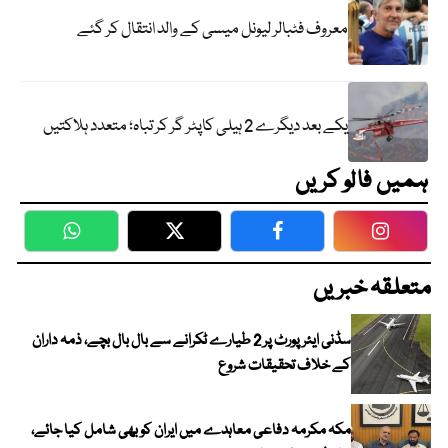
معروف فٹبالر لیونل میسی کے والد انتقال کر گئے
یکے بعد دیگرے 2 ہیلی کاپٹر گر کر تباہ؛ متعدد ہلاکتیں
ہمیں فالو کریں
WhatsApp
Twitter
Facebook
Faceboo
متعلقہ خبریں
سڈنی ایئرپورٹ پر 2 طیارے ٹکرانے سے بال بال بچے، ذمہ داران
کے خلاف تحقیقات شروع
مکہ مکرمہ دفاعی معاہدے میں ایران کو بھی شامل کیا جائے،