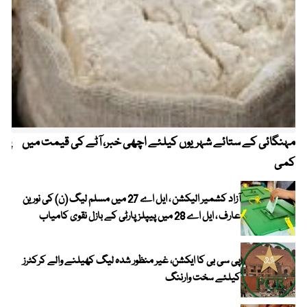
مہنگائی کے ستائے شہریوں کیلئے اچھی خبر، آٹے کی قیمت میں
پیٹ
کمی
آزاد کشمیر الیکشن ، ایل اے 27 میں مسلم لیگ (ن) کی نورین
عارف ، ایل اے 28 میں پیپلز پارٹی کے بازل نقوی کامیاب
پی سی بی کا ایکشن، غیر منظور شدہ لیگ کھیلنے والے کرکٹرز
کیلئے سخت وارننگ