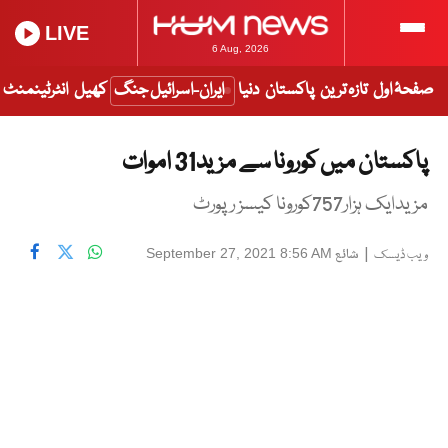
LIVE
6 Aug, 2026
صفحۂ اول
تازہ ترین
پاکستان
دنیا
ایران-اسرائیل جنگ
کھیل
انٹرٹینمنٹ
پاکستان میں کورونا سے مزید31 اموات
مزیدایک ہزار757کورونا کیسز رپورٹ
|
شائع
September 27, 2021 8:56 AM
ویب ڈیسک