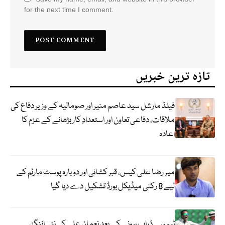
for the next time I comment.
تازہ ترین خبریں
فیلڈ مارشل سید عاصم منیر اور صومالیہ کے وزیر دفاع کی
ملاقات، دفاعی تعاون اور استعدادِ کار بڑھانے کے عزم کا
اعادہ
میر رضا علی کیس، قبر کشائی اور دوبارہ پوسٹ مارٹم کے
لیے 8 رکنی میڈیکل بورڈ تشکیل دے دیا گیا
ٹیم سے ڈراپ ہونے کے بعد نعمان علی کی نئی اننگز،