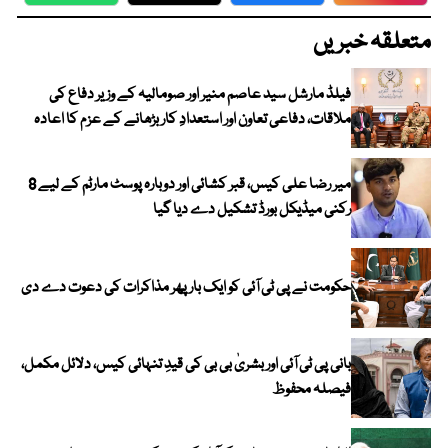
متعلقہ خبریں
فیلڈ مارشل سید عاصم منیر اور صومالیہ کے وزیر دفاع کی
ملاقات، دفاعی تعاون اور استعدادِ کار بڑھانے کے عزم کا اعادہ
میر رضا علی کیس، قبر کشائی اور دوبارہ پوسٹ مارٹم کے لیے 8
رکنی میڈیکل بورڈ تشکیل دے دیا گیا
حکومت نے پی ٹی آئی کو ایک بارپھر مذاکرات کی دعوت دے دی
بانی پی ٹی آئی اور بشریٰ بی بی کی قیدِ تنہائی کیس، دلائل مکمل،
فیصلہ محفوظ