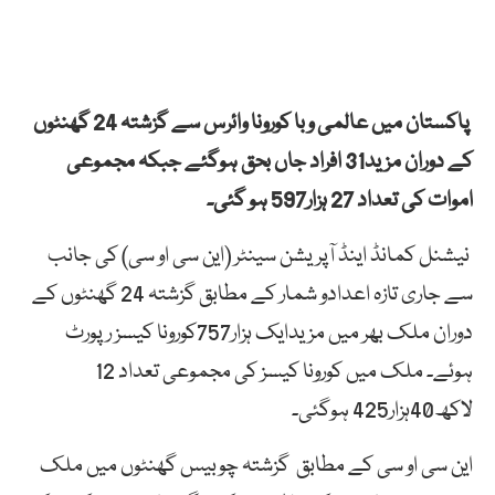
پاکستان میں عالمی وبا کورونا وائرس سے گزشتہ 24 گھنٹوں
کے دوران مزید31 افراد جاں بحق ہوگئے جبکہ مجموعی
اموات کی تعداد 27 ہزار597 ہو گئی۔
نیشنل کمانڈ اینڈ آپریشن سینٹر (این سی او سی) کی جانب
سے جاری تازہ اعدادو شمار کے مطابق گزشتہ 24 گھنٹوں کے
دوران ملک بھر میں مزیدایک ہزار757کورونا کیسز رپورٹ
ہوئے۔ ملک میں کورونا کیسز کی مجموعی تعداد 12
لاکھ40ہزار425 ہوگئی۔
این سی او سی کے مطابق گزشتہ چوبیس گھنٹوں میں ملک