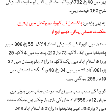
بھر میں 48ہزار 732کورونا ٹیسٹ کیے گئے اور مثبت کیسز کی
شرح 3.60 فیصد رہی۔
یہ بھی پڑھیں:
پاکستان نے کورونا صورتحال میں بہترین
حکمت عملی اپنائی، ڈبلیو ایچ او
سندھ میں کورونا کے کیسز کی تعداد 4 لاکھ 55 ہزار808،خیبر
پختونخوا میں ایک لاکھ 73 ہزار 210، پنجاب میں 4 لاکھ 29
ہزار81، اسلام آباد میں ایک لاکھ 5 ہزار21، بلوچستان میں 32
ہزار861، آزاد کشمیر میں 34 ہزار 46اور گلگت بلتستان میں
10 ہزار 299 ہو گئی ہے۔
کورونا کے سبب سب سے زیادہ اموات پنجاب میں ہوئی ہیں
جہاں 12 ہزار 559افراد جان کی بازی ہار چکے ہیں جبکہ سندھ
میں 7 ہزار350، خیبرپختونخوا 5 ہزار507، اسلام آباد 916،