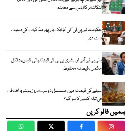
لنکاشائر کاؤنٹی سے معاہدہ
حکومت نے پی ٹی آئی کو ایک بارپھر مذاکرات کی دعوت
دے دی
بانی پی ٹی آئی اور بشریٰ بی بی کی قیدِ تنہائی کیس، دلائل
مکمل، فیصلہ محفوظ
سونے کی قیمت میں مسلسل دوسرے روز ہوشربا اضافہ ،
فی تولہ کتنے کا ہو گیا؟
ہمیں فالو کریں
WhatsApp
Twitter
Facebook
Faceboo