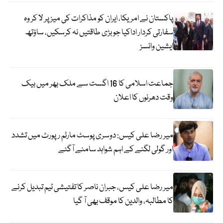
پاکستان نے امریکا، ایران کو مذاکرات کی میز پر لا کر وہ
سفارتی کردار اداکیا جو بڑی طاقتیں نہ کرسکیں، ساؤتھ
ایشین وائسز
جماعت اسلامی کا 16 اگست سے ملک بھر میں بیک
وقت دھرنوں کا اعلان
میر رضا علی کیس: دوسری پوسٹ مارٹم رپورٹ میں تشدد
اور گولی لگنے کے اہم شواہد سامنے آگئے
میر رضا علی کیس، جبران ناصر کا تفتیشی ٹیم تبدیل کرنے
کا مطالبہ، والدین کا موقف بھی آ گیا