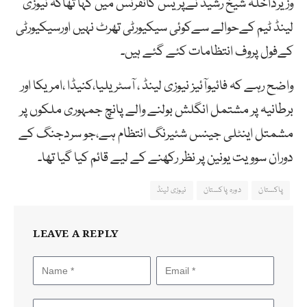
وزیرداخلہ شیخ رشید نےپریس کانفرنس میں کہا تھاکہ نیوزی
لینڈ ٹیم کےحوالے سےکوئی سیکیورٹی تھرٹ نہیں اورسیکیورٹی
کےفول پروف انتظامات کئے گئے ہیں۔
واضح رہے کہ فائیوآئیز نیوزی لینڈ ، آسٹریلیا،کنیڈا ،امریکا اور
برطانیہ پر مشتمل انگلش بولنے والے پانچ جمہوری ملکوں پر
مشمتل اینٹلی جینس شئیرنگ انتظام ہے،جو سردجنگ کے
دوران سوویت یونین پر نظر رکھنے کے لیے قائم کیا گیا تھا۔
پاکستان
دورہ پاکستان
نیوزی لینڈ
LEAVE A REPLY