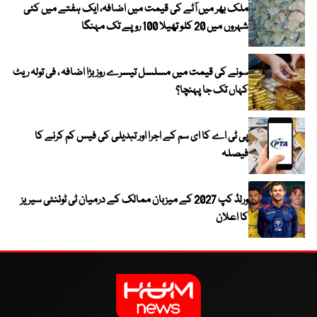
ملک بھر میں آٹے کی قیمت میں اضافہ، ایک ہفتے میں کئی
شہروں میں 20 کلو تھیلا 100 روپے تک مہنگا
سونے کی قیمت میں مسلسل تیسرے روز بڑا اضافہ ، فی تولہ ریٹ
کہاں تک جا پہنچا؟
پی ٹی اے کا ای سم کے اجرا اور تبدیلی کی فیس کم کرنے کا
فیصلہ
ورلڈ کپ 2027 کے میزبان ممالک کے درمیان ٹی ٹوئنٹی سیریز
کا اعلان