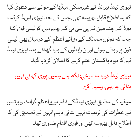
نیوزی لینڈ ہیرالڈ نے غیرملکی میڈیا کےحوالے سے دعویٰ کیا
کہ یہ اطلاع قابل بھروسہ تھی ،جس کے بعد نیوزی لیںڈ کرکٹ
بورڈ کے چئیرمین نے پی سی بی کے چئیرمین کو ٹیلی فون کیا
جب کہ دونوں ممالک کے وزرائے اعظم کے درمیان بھی ٹیلی
فون پر رابطے ہوئے اور ان رابطوں کے بارہ گھنٹے بعد نیوزی لینڈ
ٹیم کا دورہ پاکستان ختم کرنے کا اعلان کر دیا گیا۔
نیوزی لینڈ دورہ منسوخی: لگتا ہے ہمیں پوری کہانی نہیں
بتائی جا رہی، وسیم اکرم
میڈیا کے مطابق نیوزی لینڈکے نائب وزیراعظم گرانٹ روبرٹسن
نے خطرات کی نوعیت نہیں بتائی تاہم انہوں نے تصدیق کی کہ
اطلاع قابل بھروسہ تھی اور فوری اقدام ضروری تھا۔