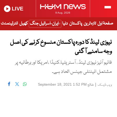
LIVE
9 Aug, 2026
صفحۂ اول
تازہ ترین
پاکستان
دنیا
ایران-اسرائیل جنگ
کھیل
انٹرٹینمنٹ
نیوزی لینڈ کا دورہ پاکستان منسوخ کرنے کی اصل
وجہ سامنے آ گئی
فائیو آئیز نیوزی لینڈ ، آسٹریلیا،کنیڈا ،امریکا اور برطانیہ پر
مشتمل انیٹنلی جینس اتحاد ہے۔
|
شائع
September 18, 2021 1:52 PM
ویب ڈیسک