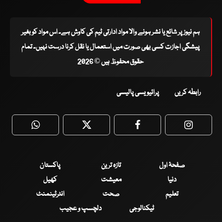
ہم نیوز پر شائع یا نشر ہونے والا مواد ادارتی ٹیم کی کاوش ہے۔ اس مواد کو بغیر
پیشگی اجازت کسی بھی صورت میں استعمال یا نقل کرنا درست نہیں۔ تمام
حقوق محفوظ ہیں © 2026
رابطہ کریں
پرائیویسی پالیسی
WhatsApp
Twitter
Facebook
Faceboo
صفحۂ اول
تازہ ترین
پاکستان
دنیا
معیشت
کھیل
تعلیم
صحت
انٹرٹینمنٹ
ٹیکنالوجی
دلچسپ و عجیب