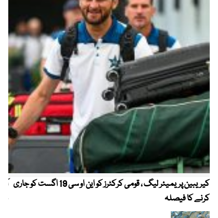
کیریبین پریمیئر لیگ ، قومی کرکٹرز کو این او سی 19 اگست کو جاری
آز
کرنے کا فیصلہ
چھی