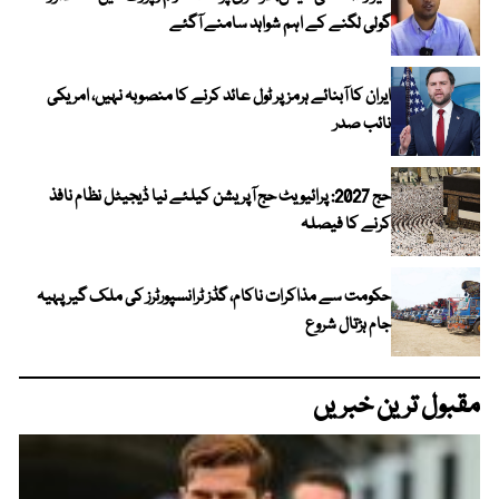
گولی لگنے کے اہم شواہد سامنے آگئے
ایران کا آبنائے ہرمز پر ٹول عائد کرنے کا منصوبہ نہیں، امریکی
نائب صدر
حج 2027: پرائیویٹ حج آپریشن کیلئے نیا ڈیجیٹل نظام نافذ
کرنے کا فیصلہ
حکومت سے مذاکرات ناکام، گڈز ٹرانسپورٹرز کی ملک گیر پہیہ
جام ہڑتال شروع
مقبول ترین خبریں