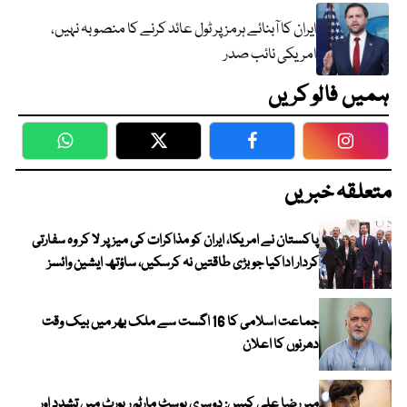
ایران کا آبنائے ہرمز پر ٹول عائد کرنے کا منصوبہ نہیں،
امریکی نائب صدر
ہمیں فالو کریں
WhatsApp
Twitter
Facebook
Faceboo
متعلقہ خبریں
پاکستان نے امریکا، ایران کو مذاکرات کی میز پر لا کر وہ سفارتی
کردار اداکیا جو بڑی طاقتیں نہ کرسکیں، ساؤتھ ایشین وائسز
جماعت اسلامی کا 16 اگست سے ملک بھر میں بیک وقت
دھرنوں کا اعلان
میر رضا علی کیس: دوسری پوسٹ مارٹم رپورٹ میں تشدد اور