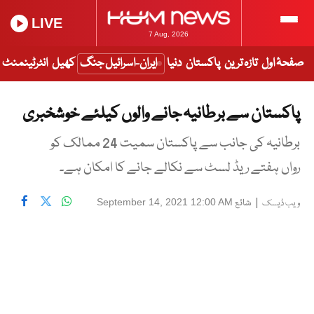
LIVE
7 Aug, 2026
صفحۂ اول
تازہ ترین
پاکستان
دنیا
ایران-اسرائیل جنگ
کھیل
انٹرٹینمنٹ
پاکستان سے برطانیہ جانے والوں کیلئے خوشخبری
برطانیہ کی جانب سے پاکستان سمیت 24 ممالک کو
رواں ہفتے ریڈ لسٹ سے نکالے جانے کا امکان ہے۔
|
شائع
September 14, 2021 12:00 AM
ویب ڈیسک