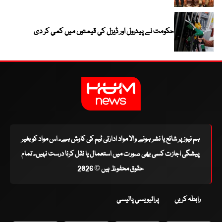
حکومت نے پیٹرول اور ڈیزل کی قیمتوں میں کمی کر دی
ہم نیوز پر شائع یا نشر ہونے والا مواد ادارتی ٹیم کی کاوش ہے۔ اس مواد کو بغیر
پیشگی اجازت کسی بھی صورت میں استعمال یا نقل کرنا درست نہیں۔ تمام
حقوق محفوظ ہیں © 2026
رابطہ کریں
پرائیویسی پالیسی