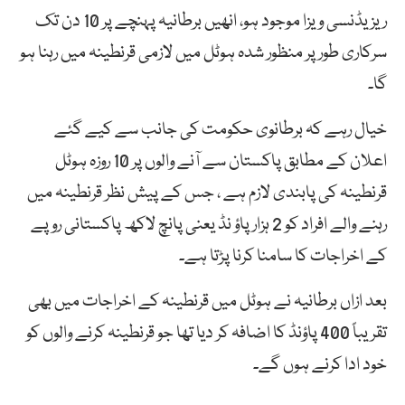
ریزیڈنسی ویزا موجود ہو، انھیں برطانیہ پہنچے پر 10 دن تک
سرکاری طور پر منظور شدہ ہوٹل میں لازمی قرنطینہ میں رہنا ہو
گا۔
خیال رہے کہ برطانوی حکومت کی جانب سے کیے گئے
اعلان کے مطابق پاکستان سے آنے والوں پر 10 روزہ ہوٹل
قرنطینہ کی پابندی لازم ہے ، جس کے پیش نظر قرنطینہ میں
رہنے والے افراد کو 2 ہزار پاؤ نڈ یعنی پانچ لاکھ پاکستانی روپے
کے اخراجات کا سامنا کرنا پڑتا ہے۔
بعد ازاں برطانیہ نے ہوٹل میں قرنطینہ کے اخراجات میں بھی
تقریباً 400 پاؤنڈ کا اضافہ کر دیا تھا جو قرنطینہ کرنے والوں کو
خود ادا کرنے ہوں گے۔