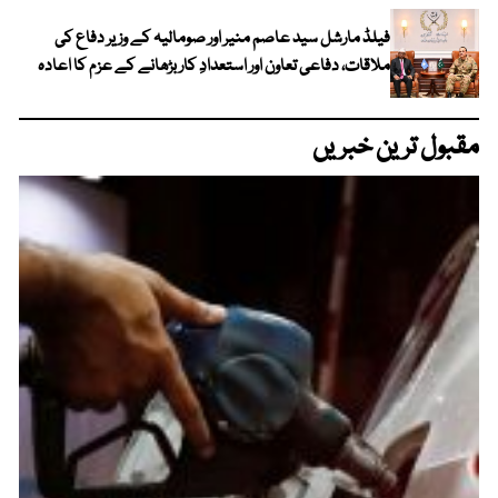
فیلڈ مارشل سید عاصم منیر اور صومالیہ کے وزیر دفاع کی
ملاقات، دفاعی تعاون اور استعدادِ کار بڑھانے کے عزم کا اعادہ
مقبول ترین خبریں