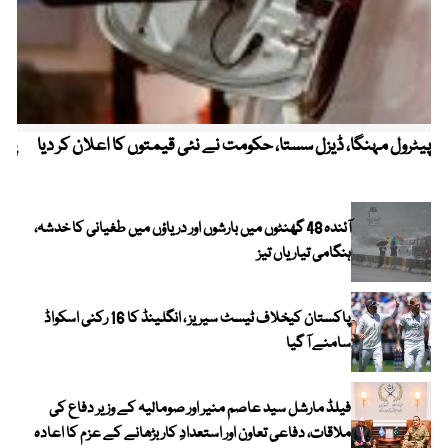
پیٹرول مہنگا، ڈیزل سستا، حکومت نے نئی قیمتوں کا اعلان کر دیا
پنج
آئندہ 48 گھنٹوں میں بارشوں اور دریاؤں میں طغیانی کا خدشہ،
ہنگامی تیاریاں تیز
پاکستان کیخلاف ٹیسٹ سیریز ، انگلینڈ کا 16 رکنی اسکواڈ
سامنے آ گیا
فیلڈ مارشل سید عاصم منیر اور صومالیہ کے وزیر دفاع کی
ملاقات، دفاعی تعاون اور استعدادِ کار بڑھانے کے عزم کا اعادہ