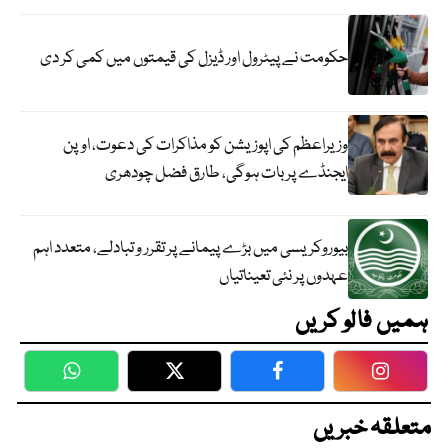
حکومت نے پیٹرول اور ڈیزل کی قیمتوں میں کمی کر دی
وزیراعظم کی اپوزیشن کو مذاکرات کی دعوت، اوپن
ایجنڈے پر بات ہوگی، طارق فضل چودھری
بیوروکریسی میں بڑے پیمانے پر تقرر و تبادلے، متعدد اہم
عہدوں پر نئی تعیناتیاں
ہمیں فالو کریں
WhatsApp
Twitter
Facebook
Faceboo
متعلقہ خبریں