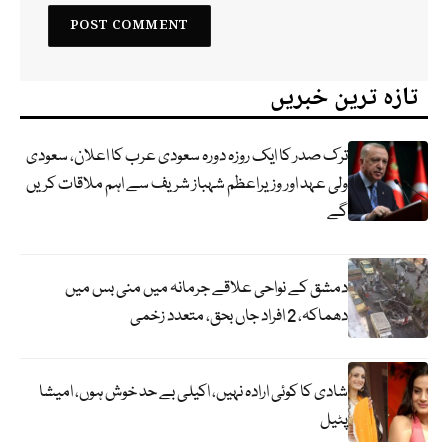
تازہ ترین خبریں
ترک صدر کا ایک روزہ دورہ سعودی عرب کا اعلان، سعودی
ولی عہد اور وزیراعظم شہباز شریف سے اہم ملاقات کریں
گے
دمشق کے نواحی علاقے جرمانہ میں منی بس میں
دھماکہ، 2 افراد جاں بحق، متعدد زخمی
شادی کا کوئی ارادہ نہیں، اکیلی بے حد خوش ہوں، امیشا
پٹیل