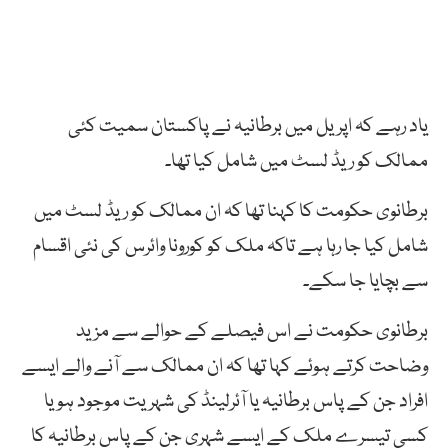
یاد رہے کہ اپریل میں برطانیہ نے پاکستان سمیت کئی
ممالک کو ریڈ لسٹ میں شامل کیا تھا۔
برطانوی حکومت کا کہنا تھا کہ ان ممالک کو ریڈ لسٹ میں
شامل کیا جا رہا ہے تاکہ ملک کو کورونا وائرس کی نئی اقسام
سے بچایا جا سکے۔
برطانوی حکومت نے اس فیصلے کے حوالے سے مزید
وضاحت کرتے ہوئے کہا تھا کہ ان ممالک سے آنے والے ایسے
افراد جن کے پاس برطانیہ یا آئرلینڈ کی شہریت موجود ہو یا
کسی تیسرے ملک کے ایسے شہری جن کے پاس برطانیہ کا