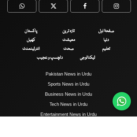
WhatsApp
Twitter
Facebook
Faceboo
صفحۂ اول
تازہ ترین
پاکستان
دنیا
معیشت
کھیل
تعلیم
صحت
انٹرٹینمنٹ
ٹیکنالوجی
دلچسپ و عجیب
Pakistan News in Urdu
Sports News in Urdu
Business News in Urdu
Tech News in Urdu
Entertainment News in Urdu
Health News in Urdu
Hum News English