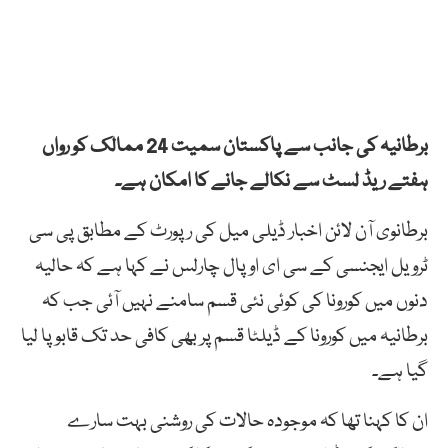
برطانیہ کی جانب سے پاکستان سمیت 24 ممالک کو رواں
ہفتے ریڈ لسٹ سے نکالے جانے کا امکان ہے۔
برطانوی آن لائن اخبار ڈیلی میل کی رپورٹ کے مطابق پی سی
ٹرویل ایجنسی کے سی ای او پال چارلس نے کہا ہے کہ حالیہ
دنوں میں کورونا کی کوئی نئی قسم سامنے نہیں آئی جب کہ
برطانیہ میں کورونا کے ڈیلٹا قسم پر بھی کافی حد تک قابو پا لیا
گیا ہے۔
ان کا کہنا تھا کہ موجودہ حالات کی روشنی بہت سارے