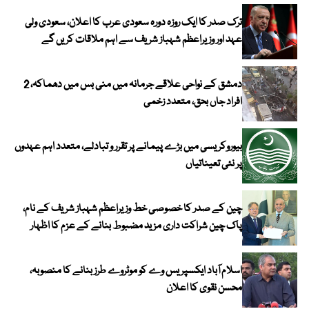
ترک صدر کا ایک روزہ دورہ سعودی عرب کا اعلان، سعودی ولی
عہد اور وزیراعظم شہباز شریف سے اہم ملاقات کریں گے
دمشق کے نواحی علاقے جرمانہ میں منی بس میں دھماکہ، 2
افراد جاں بحق، متعدد زخمی
بیوروکریسی میں بڑے پیمانے پر تقرر و تبادلے، متعدد اہم عہدوں
پر نئی تعیناتیاں
چین کے صدر کا خصوصی خط وزیراعظم شہباز شریف کے نام،
پاک چین شراکت داری مزید مضبوط بنانے کے عزم کا اظہار
اسلام آباد ایکسپریس وے کو موٹروے طرز بنانے کا منصوبہ،
محسن نقوی کا اعلان