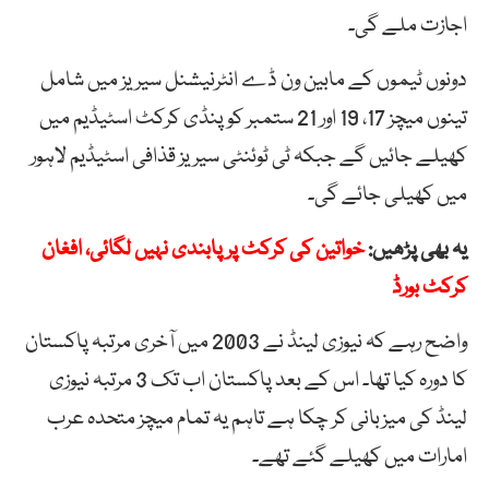
اجازت ملے گی۔
دونوں ٹیموں کے مابین ون ڈے انٹرنیشنل سیریز میں شامل
تینوں میچز 17، 19 اور 21 ستمبر کو پنڈی کرکٹ اسٹیڈیم میں
کھیلے جائیں گے جبکہ ٹی ٹوئنٹی سیریز قذافی اسٹیڈیم لاہور
میں کھیلی جائے گی۔
یہ بھی پڑھیں:
خواتین کی کرکٹ پر پابندی نہیں لگائی، افغان
کرکٹ بورڈ
واضح رہے کہ نیوزی لینڈ نے 2003 میں آخری مرتبہ پاکستان
کا دورہ کیا تھا۔ اس کے بعد پاکستان اب تک 3 مرتبہ نیوزی
لینڈ کی میزبانی کر چکا ہے تاہم یہ تمام میچز متحدہ عرب
امارات میں کھیلے گئے تھے۔