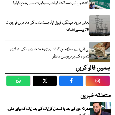
باشندوں نے ضمانت کیلئے ہائیکورٹ سے رجوع کرلیا
بجلی مزید مہنگی، فیول ایڈجسٹمنٹ کی مد میں فی یونٹ
75 پیسے اضافہ
پی آئی اے ملازمین کیلئے بڑی خوشخبری، ایک بنیادی
تنخواہ کے برابر بونس منظور
ہمیں فالو کریں
WhatsApp
Twitter
Facebook
Faceboo
متعلقہ خبریں
معرکہ حق کے بعد پاکستان کو ایک کے بعد ایک کامیابی ملی،