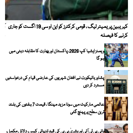
کیریبین پریمیئر لیگ ، قومی کرکٹرز کو این او سی 19 اگست کو جاری
آز
کرنے کا فیصلہ
چھی
ویمنز ایشیا کپ 2026، پاکستان اور بھارت کا مقابلہ دبئی میں
ہو گا
پشاور ہائیکورٹ نے افغان شہریوں کی عارضی قیام کی درخواستیں
مسترد کر دیں
عالمی مارکیٹ میں سونا مزید مہنگا ، قیمت 7 ہفتوں کی بلند
ترین سطح پر پہنچ گئی
بانی پی ٹی آئی اور بشریٰ بی بی کی قیدِ تنہائی کیس، دلائل مکمل،