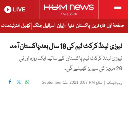
LIVE
7 Aug, 2026
صفحۂ اول
تازہ ترین
پاکستان
دنیا
ایران-اسرائیل جنگ
کھیل
انٹرٹینمنٹ
نیوزی لینڈ کرکٹ ٹیم کی 18 سال بعد پاکستان آمد
نیوزی لینڈ کرکٹ ٹیم پاکستان کے ساتھ ایک روزہ اور ٹی
20 میچز کی سیریز کھیلے گی۔
|
شائع
September 11, 2021 3:07 PM
ویب ڈیسک