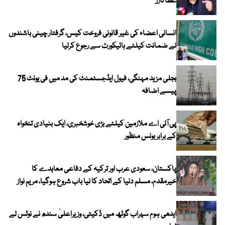
عطا تارڑ
انسانی اعضاء کی غیر قانونی فروخت کیس، گرفتار چینی باشندوں
نے ضمانت کیلئے ہائیکورٹ سے رجوع کرلیا
بجلی مزید مہنگی، فیول ایڈجسٹمنٹ کی مد میں فی یونٹ 75
پیسے اضافہ
پی آئی اے ملازمین کیلئے بڑی خوشخبری، ایک بنیادی تنخواہ
کے برابر بونس منظور
پاکستان، سعودی عرب اور ترکیہ کے دفاعی معاہدے کا
خیرمقدم، مسلم دنیا کے اتحاد کا نیا باب شروع ہوگیا، مریم نواز
ایدھی ہوم سہراب گوٹھ میں ڈکیتی، وزیراعلیٰ سندھ نے نوٹس لے