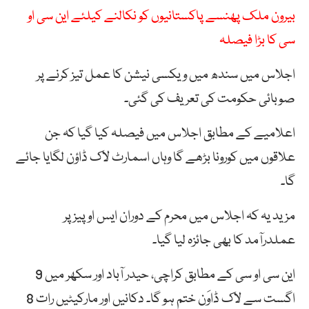
بیرون ملک پھنسے پاکستانیوں کو نکالنے کیلئے این سی او
سی کا بڑا فیصلہ
اجلاس میں سندھ میں ویکسی نیشن کا عمل تیز کرنے پر
صوبائی حکومت کی تعریف کی گئی۔
اعلامیے کے مطابق اجلاس میں فیصلہ کیا گیا کہ جن
علاقوں میں کورونا بڑھے گا وہاں اسمارٹ لاک ڈاؤن لگایا جائے
گا۔
مزید یہ کہ اجلاس میں محرم کے دوران ایس او پیز پر
عملدرآمد کا بھی جائزہ لیا گیا۔
این سی او سی کے مطابق کراچی، حیدر آباد اور سکھر میں 9
اگست سے لاک ڈاوَن ختم ہو گا۔ دکانیں اور مارکیٹیں رات 8