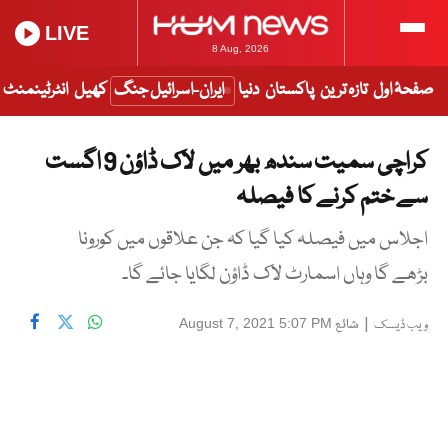
LIVE
8 Aug, 2026
صفحۂ اول
تازہ ترین
پاکستان
دنیا
ایران-اسرائیل جنگ
کھیل
انٹرٹینمنٹ
کراچی سمیت سندھ بھر میں لاک ڈاؤن 9 اگست
سے ختم کرنے کا فیصلہ
اجلاس میں فیصلہ کیا گیا کہ جن علاقوں میں کورونا
بڑھے گا وہاں اسمارٹ لاک ڈاؤن لگایا جائے گا۔
|
شائع
August 7, 2021 5:07 PM
ویب ڈیسک