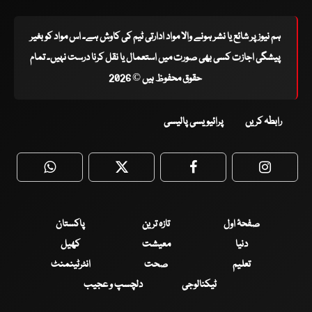
ہم نیوز پر شائع یا نشر ہونے والا مواد ادارتی ٹیم کی کاوش ہے۔ اس مواد کو بغیر
پیشگی اجازت کسی بھی صورت میں استعمال یا نقل کرنا درست نہیں۔ تمام
حقوق محفوظ ہیں © 2026
رابطہ کریں
پرائیویسی پالیسی
WhatsApp
Twitter
Facebook
Faceboo
صفحۂ اول
تازہ ترین
پاکستان
دنیا
معیشت
کھیل
تعلیم
صحت
انٹرٹینمنٹ
ٹیکنالوجی
دلچسپ و عجیب