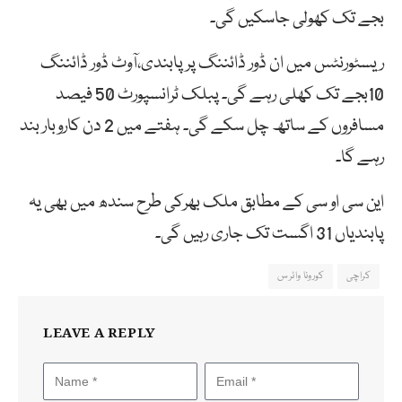
بجے تک کھولی جاسکیں گی۔
ریسٹورنٹس میں ان ڈور ڈائننگ پر پابندی،آوٹ ڈور ڈائننگ
10بجے تک کھلی رہے گی۔ پبلک ٹرانسپورٹ 50 فیصد
مسافروں کے ساتھ چل سکے گی۔ ہفتے میں 2 دن کاروبار بند
رہے گا۔
این سی او سی کے مطابق ملک بھرکی طرح سندھ میں بھی یہ
پابندیاں 31 اگست تک جاری رہیں گی۔
کراچی
کورونا وائرس
LEAVE A REPLY