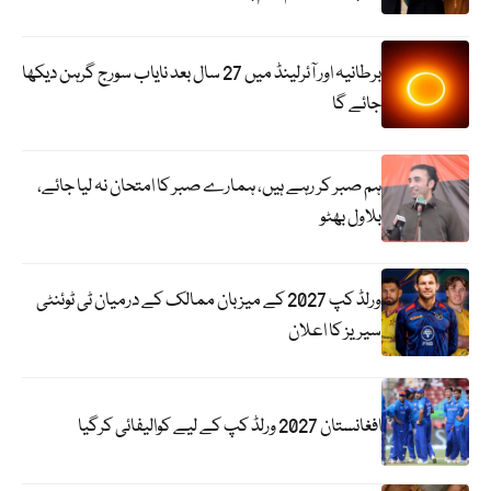
برطانیہ اور آئرلینڈ میں 27 سال بعد نایاب سورج گرہن دیکھا
جائے گا
ہم صبر کر رہے ہیں، ہمارے صبر کا امتحان نہ لیا جائے،
بلاول بھٹو
ورلڈ کپ 2027 کے میزبان ممالک کے درمیان ٹی ٹوئنٹی
سیریز کا اعلان
افغانستان 2027 ورلڈ کپ کے لیے کوالیفائی کرگیا