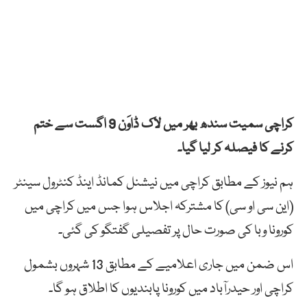
کراچی سمیت سندھ بھر میں لاک ڈاوَن 9 اگست سے ختم
کرنے کا فیصلہ کر لیا گیا۔
ہم نیوز کے مطابق کراچی میں نیشنل کمانڈ اینڈ کنٹرول سینٹر
(این سی او سی) کا مشترکہ اجلاس ہوا جس میں کراچی میں
کورونا وبا کی صورت حال پر تفصیلی گفتگو کی گئی۔
اس ضمن میں جاری اعلامیے کے مطابق 13 شہروں بشمول
کراچی اور حیدرآباد میں کورونا پابندیوں کا اطلاق ہو گا۔