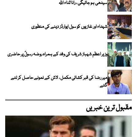
سیدھی ہو جائیگی ، رانا ثناء اللہ
شہداء اور غازیوں کو سول ایوارڈز دینے کی منظوری
وزیر اعظم شہباز شریف کی وفد کے ہمراہ روضہ رسولؐ پر حاضری
میر رضا کی قبر کشائی مکمل ، لاش کے نمونے حاصل کر لئے
گئے
مقبول ترین خبریں