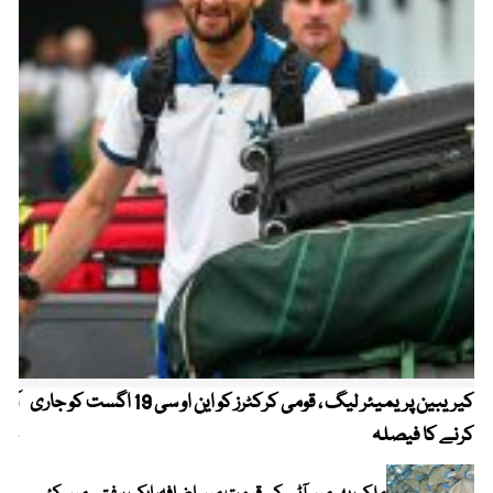
کیریبین پریمیئر لیگ ، قومی کرکٹرز کو این او سی 19 اگست کو جاری
آز
کرنے کا فیصلہ
چھی