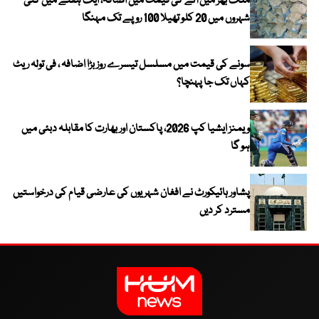
ملک بھر میں آٹے کی قیمت میں اضافہ، ایک ہفتے میں کئی
شہروں میں 20 کلو تھیلا 100 روپے تک مہنگا
سونے کی قیمت میں مسلسل تیسرے روز بڑا اضافہ ، فی تولہ ریٹ
کہاں تک جا پہنچا؟
ویمنز ایشیا کپ 2026، پاکستان اور بھارت کا مقابلہ دبئی میں
ہو گا
پشاور ہائیکورٹ نے افغان شہریوں کی عارضی قیام کی درخواستیں
مسترد کر دیں