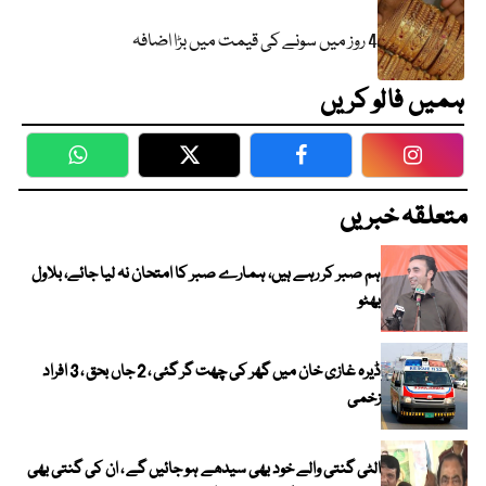
4 روز میں سونے کی قیمت میں بڑا اضافہ
ہمیں فالو کریں
WhatsApp
Twitter
Facebook
Faceboo
متعلقہ خبریں
ہم صبر کر رہے ہیں، ہمارے صبر کا امتحان نہ لیا جائے، بلاول
بھٹو
ڈیرہ غازی خان میں گھر کی چھت گر گئی ، 2 جاں بحق ، 3 افراد
زخمی
الٹی گنتی والے خود بھی سیدھے ہو جائیں گے ، ان کی گنتی بھی