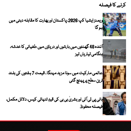
کرنے کا فیصلہ
ویمنز ایشیا کپ 2026، پاکستان اور بھارت کا مقابلہ دبئی میں
ہو گا
آئندہ 48 گھنٹوں میں بارشوں اور دریاؤں میں طغیانی کا خدشہ،
ہنگامی تیاریاں تیز
عالمی مارکیٹ میں سونا مزید مہنگا ، قیمت 7 ہفتوں کی بلند
ترین سطح پر پہنچ گئی
بانی پی ٹی آئی اور بشریٰ بی بی کی قیدِ تنہائی کیس، دلائل مکمل،
فیصلہ محفوظ