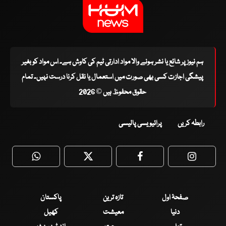
ہم نیوز پر شائع یا نشر ہونے والا مواد ادارتی ٹیم کی کاوش ہے۔ اس مواد کو بغیر
پیشگی اجازت کسی بھی صورت میں استعمال یا نقل کرنا درست نہیں۔ تمام
حقوق محفوظ ہیں © 2026
رابطہ کریں
پرائیویسی پالیسی
WhatsApp
Twitter
Facebook
Faceboo
صفحۂ اول
تازہ ترین
پاکستان
دنیا
معیشت
کھیل