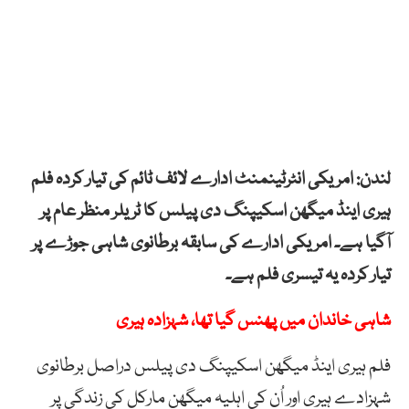
لندن: امریکی انٹرٹینمنٹ ادارے لائف ٹائم کی تیار کردہ فلم
ہیری اینڈ میگھن اسکیپنگ دی پیلس کا ٹریلر منظر عام پر
آگیا ہے۔ امریکی ادارے کی سابقہ برطانوی شاہی جوڑے پر
تیار کردہ یہ تیسری فلم ہے۔
شاہی خاندان میں پھنس گیا تھا، شہزادہ ہیری
فلم ہیری اینڈ میگھن اسکیپنگ دی پیلس دراصل برطانوی
شہزادے ہیری اور اُن کی اہلیہ میگھن مارکل کی زندگی پر