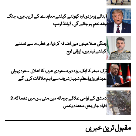
آبنائے ہرمز دوبارہ کھولنے کیلئے معاہدے کے قریب ہیں ، جنگ
جلد ختم ہو جائے گی ، ڈونلڈ ٹرمپ
جنگی صلاحیتوں میں اضافہ کر دیا ، ہر خطرے سے نمٹنے
کیلئے تیار ہیں ، ایرانی فوج
ترک صدر کا ایک روزہ دورہ سعودی عرب کا اعلان، سعودی ولی
عہد اور وزیراعظم شہباز شریف سے اہم ملاقات کریں گے
دمشق کے نواحی علاقے جرمانہ میں منی بس میں دھماکہ، 2
افراد جاں بحق، متعدد زخمی
مقبول ترین خبریں