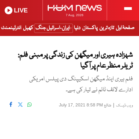
LIVE
7 Aug, 2026
صفحۂ اول
تازہ ترین
پاکستان
دنیا
ایران-اسرائیل جنگ
کھیل
انٹرٹینمنٹ
شہزادہ ہیری اور میگھن کی زندگی پر مبنی فلم:
ٹریلر منظر عام پر آگیا
فلم ہیری اینڈ میگھن اسکیپنگ دی پیلس امریکی
ادارے لائف ٹائم نے تیار کی ہے۔
|
شائع
July 17, 2021 8:58 PM
ویب ڈیسک