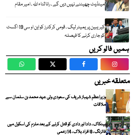
مینڈیٹ چھیننے نہیں دیں گے ، رانا ثناء اللہ ، امیر مقام
کیریبین پریمیئر لیگ ، قومی کرکٹرز کو این او سی 19 اگست
کو جاری کرنے کا فیصلہ
ہمیں فالو کریں
WhatsApp
Twitter
Facebook
Faceboo
متعلقہ خبریں
وزیراعظم شہباز شریف کی سعودی ولی عہد محمد بن سلمان سے
ملاقات
بینکاک ، دادا اور دادی کو قتل کرنے کے بعد ملزم کی اسکول میں
فائرنگ ، 8 افراد ہلاک ، 14 زخمی