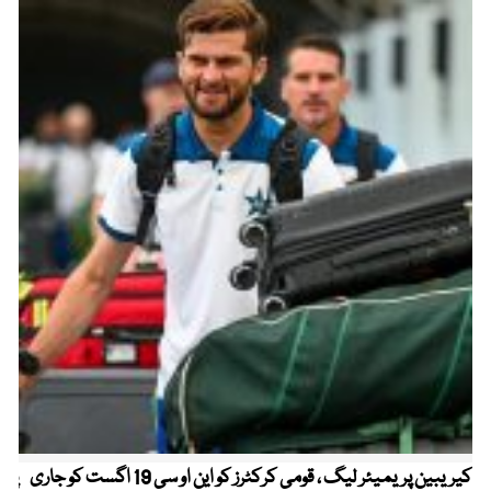
کیریبین پریمیئر لیگ ، قومی کرکٹرز کو این او سی 19 اگست کو جاری
پیٹ