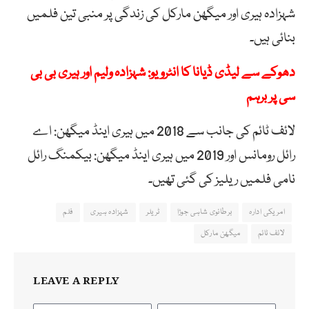
شہزادہ ہیری اور میگھن مارکل کی زندگی پر منبی تین فلمیں
بنائی ہیں۔
دھوکے سے لیڈی ڈیانا کا انٹرویو: شہزادہ ولیم اور ہیری بی بی
سی پر برہم
لائف ٹائم کی جانب سے 2018 میں ہیری اینڈ میگھن: اے
رائل رومانس اور 2019 میں ہیری اینڈ میگھن: بیکمنگ رائل
نامی فلمیں ریلیز کی گئی تھیں۔
امریکی ادارہ
برطانوی شاہی جوڑا
ٹریلر
شہزادہ ہیری
فلم
لائف ٹائم
میگھن مارکل
LEAVE A REPLY