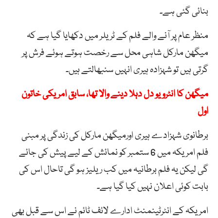
بنائی گئی ہے۔
منظر عام پر آنے والے فلم کے ٹریلر میں دکھایا گیا ہے کہ
میگھن مارکل شاہی محل سے رخصت ہوتے ہوئے فرش پر
گرتی ہیں تو شہزادہ ہیری انہیں سنبھالتے ہیں۔
میگھن کا انٹرویو دل دہلا دینے والا تھا، سابق امریکی خاتون
اول
برطانوی شہزادے ہیری اورمیگھن مارکل کی زندگی پر مبنی
فلم امریکہ میں 6 ستمبر کو نمائش کے لیے پیش کی جائے
گی لیکن یہ فلم برطانیہ میں کب ریلیز ہو گی تاحال اس کی
بابت کوئی اعلان نہیں کیا گیا ہے۔
امریکہ کے انٹرٹینمنٹ ادارے لائف ٹائم نے اس سے قبل بھی