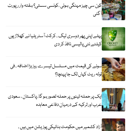
کون سی چیز مہنگی ہوئی ،کونسی سستی؟ ہفتہ وار رپورٹ
آگئی
پہلے اپنی پھر دوسری لیگ ، کرکٹ آسٹریلیا نے کھلاڑیوں
کیلئے نئی پالیسی نافذ کر دی
سونے کی قیمت میں مسلسل تیسرے روز بڑا اضافہ ، فی
تولہ ریٹ کہاں تک جا پہنچا؟
ایک پر حملہ تینوں پر حملہ تصور ہو گا، پاکستان ، سعودی
عرب اور ترکیہ کے درمیان دفاعی معاہدہ
آزاد کشمیر میں حکومت بنانیکی پوزیشن میں ہیں ،