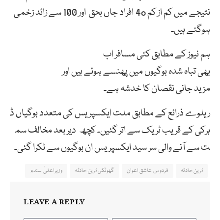
نتیجے میں کم از کم 4o افراد جاں بحق اور 100 سے زائد زخمی
ہوگئے ہیں۔
ہم نیوز کے مطابق
کئی
مسافر اب
بھی
تباہ
شدہ
بوگیوں
میں
پھنسے
ہوئے
ہیں اور
مزید
جانی
نقصان
کا
خدشہ ہے۔
ریلوے
ذرائع
کے
مطابق
ملت
ایکسپریس
کی
متعدد
بوگیاں
ڈ
ہرکی
کے
قریب
ٹریک
سے
اتر
گئیں۔
کچھ
دیر
بعد
مخالف
سم
ت
سے
آنے
والی
سر
سید
ایکسپریس
ان
بوگیوں
سے
ٹکرا
گئی۔
ٹرین حادثہ
فردوس عاشق اعوان
گھوٹکی ٹرین حادثہ
وزیراعلیٰ سندھ
LEAVE A REPLY