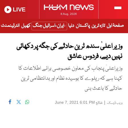
LIVE
8 Aug, 2026
صفحۂ اول
تازہ ترین
پاکستان
دنیا
ایران-اسرائیل جنگ
کھیل
انٹرٹینمنٹ
وزیر اعلیٰ سندھ ٹرین حادثے کی جگہ پر دکھائی
نہیں دیے، فردوس عاشق
وزیراعلیٰ پنجاب کی معاون خصوصی برائے اطلاعات کا
کہنا ہے کہ ریلوے کا بوسیدہ نظام اور بدانتظامی ٹرین
حادثے کا باعث بنی
|
شائع
June 7, 2021 6:01 PM
ویب ڈیسک