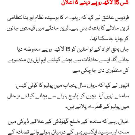
کس 15 لاکھ روپے دینے کا اعلان
فردوس عاشق نے کہا کہ ریلوے کا بوسیدہ نظام اور بدانتظامی
ٹرین حادثے کا باعث بنی ہے۔ ٹرین حادثے میں قیمتوں جانوں
کو بچایا جاسکتا تھا،
جاں بحق افراد کے لواحقین کو 15 لاکھ روپے معاوضہ دیا
جائے گا۔ ایسے حادثات سے بچنے کیلئے ایم ایل ون منصوبے
کی منظوری دی جاچکی ہے
انہوں نے کہا کہ ۔رواں سال پنجاب میں پولیو کا کوئی کیس
سامنے نہیں آیا۔ بچوں کو اپاہج ہونے سے بچانے کیلئے ہر حال
میں پولیو کے قطرے پلانے ہیں۔
خیال رہے کہ سندھ کے ضلع گھوٹکی کے علاقے ڈہرکی میں
ملت اور سرسید ایکسپریس کے درمیان ہونے والے تصادم کے