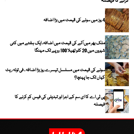
کرنے کا فیصلہ
چھی
4 روز میں سونے کی قیمت میں بڑا اضافہ
ملک بھر میں آٹے کی قیمت میں اضافہ، ایک ہفتے میں کئی
شہروں میں 20 کلو تھیلا 100 روپے تک مہنگا
سونے کی قیمت میں مسلسل تیسرے روز بڑا اضافہ ، فی تولہ ریٹ
کہاں تک جا پہنچا؟
پی ٹی اے کا ای سم کے اجرا اور تبدیلی کی فیس کم کرنے کا
فیصلہ