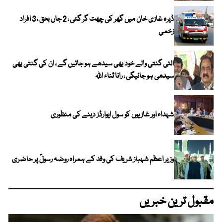
ڈیرہ غازی خان میں گھر کی چھت گر گئی ، 2 جاں بحق ، 3 افراد
زخمی
الٹی گنتی والے خود بھی سیدھے ہو جائیں گے ، ان کی گنتی بھی
سیدھی ہو جائیگی ، رانا ثناء اللہ
شہداء اور غازیوں کو سول ایوارڈز دینے کی منظوری
وزیر اعظم شہباز شریف کی وفد کے ہمراہ روضہ رسولؐ پر حاضری
مقبول ترین خبریں