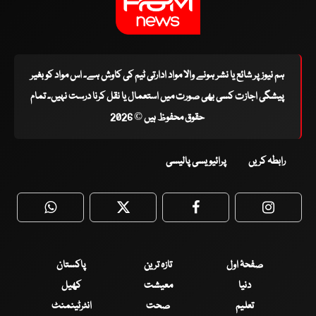
ہم نیوز پر شائع یا نشر ہونے والا مواد ادارتی ٹیم کی کاوش ہے۔ اس مواد کو بغیر
پیشگی اجازت کسی بھی صورت میں استعمال یا نقل کرنا درست نہیں۔ تمام
حقوق محفوظ ہیں © 2026
رابطہ کریں
پرائیویسی پالیسی
WhatsApp
Twitter
Facebook
Faceboo
صفحۂ اول
تازہ ترین
پاکستان
دنیا
معیشت
کھیل
تعلیم
صحت
انٹرٹینمنٹ