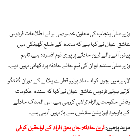
وزیراعلیٰ پنجاب کی معاون خصوصی برائے اطلاعات فردوس
عاشق اعوان نے کہا ہے کہ سندھ کے ضلع گھوٹکی میں
پیش آنے والے ٹرین حادثے پر پوری قوم افسردہ ہے، تاہم
وزیراعلیٰ سندھ اوران کی ٹیم جائے حادثہ پردکھائی نہیں دیے۔
لاہور میں بچوں کو انسداد پولیو قطرے پلانے کے دوران گفتگو
کرتے ہوئے فردوس عاشق اعوان نے کہا کہ سندھ حکومت
وفاقی حکومت پرالزام تراشی کررہی ہے، اس المناک حادثے
کے باوجود اپوزیشن سازشوں سے باز نہیں آرہی ہے۔
مزید پڑھیں:
ٹرین حادثہ: جاں بحق افراد کے لواحقین کو فی