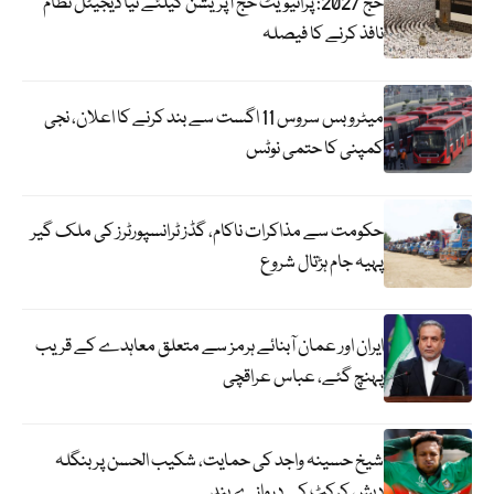
حج 2027: پرائیویٹ حج آپریشن کیلئے نیا ڈیجیٹل نظام
نافذ کرنے کا فیصلہ
میٹرو بس سروس 11 اگست سے بند کرنے کا اعلان، نجی
کمپنی کا حتمی نوٹس
حکومت سے مذاکرات ناکام، گڈز ٹرانسپورٹرز کی ملک گیر
پہیہ جام ہڑتال شروع
ایران اور عمان آبنائے ہرمز سے متعلق معاہدے کے قریب
پہنچ گئے، عباس عراقچی
شیخ حسینہ واجد کی حمایت، شکیب الحسن پر بنگلہ
دیش کرکٹ کے دروازے بند