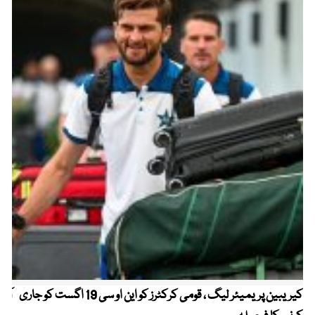
کیریبین پریمیئر لیگ ، قومی کرکٹرز کو این او سی 19 اگست کو جاری
آز