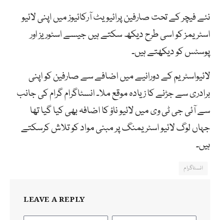
نئے فیچر کے تحت صارفین پرائیویٹ آرکائیوز میں اپنی لائیو
اسٹریمز کو اسی طرح دیکھ سکتے ہیں جیسے اسٹوریز اور
پوسٹس کو دیکھتے ہیں۔
لائیواسٹریم کے دورانیے میں اضافے سے صارفین کو اپنی
برادری سے جڑنے کا زیادہ موقع ملا۔ انسٹاگرام گرام کی جانب
سے آئی جی ٹی وی میں لائیو ناؤ کا اضافہ بھی کیا گیا تھا
جہاں لوگ لائیو اسٹریمنگ پر مبنی مواد کو تلاش کرسکتے
ہیں۔
انسٹاگرام
LEAVE A REPLY