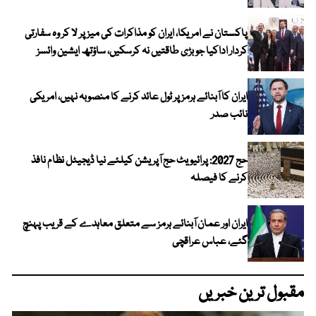
پاکستان نے امریکا، ایران کو مذاکرات کی میز پر لا کر وہ سفارتی
کردار اداکیا جو بڑی طاقتیں نہ کرسکیں، ساؤتھ ایشین وائسز
ایران کا آبنائے ہرمز پر ٹول عائد کرنے کا منصوبہ نہیں، امریکی
نائب صدر
حج 2027: پرائیویٹ حج آپریشن کیلئے نیا ڈیجیٹل نظام نافذ
کرنے کا فیصلہ
ایران اور عمان آبنائے ہرمز سے متعلق معاہدے کے قریب پہنچ
گئے، عباس عراقچی
مقبول ترین خبریں