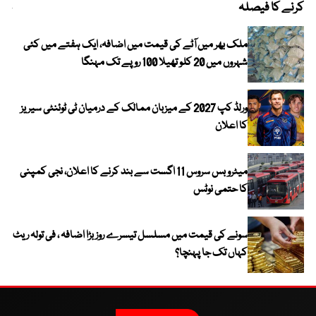
کرنے کا فیصلہ
چھی
ملک بھر میں آٹے کی قیمت میں اضافہ، ایک ہفتے میں کئی
شہروں میں 20 کلو تھیلا 100 روپے تک مہنگا
ورلڈ کپ 2027 کے میزبان ممالک کے درمیان ٹی ٹوئنٹی سیریز
کا اعلان
میٹرو بس سروس 11 اگست سے بند کرنے کا اعلان، نجی کمپنی
کا حتمی نوٹس
سونے کی قیمت میں مسلسل تیسرے روز بڑا اضافہ ، فی تولہ ریٹ
کہاں تک جا پہنچا؟