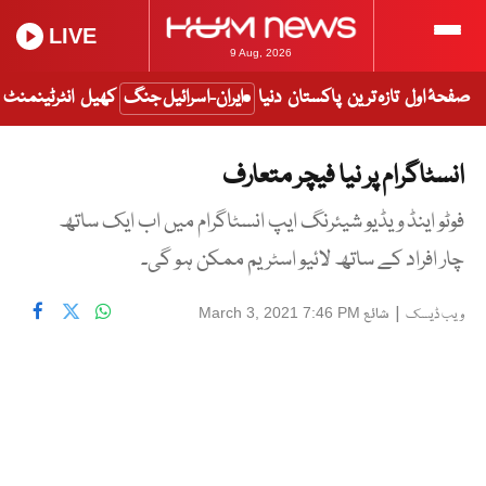
LIVE
9 Aug, 2026
صفحۂ اول
تازہ ترین
پاکستان
دنیا
ایران-اسرائیل جنگ
کھیل
انٹرٹینمنٹ
انسٹاگرام پر نیا فیچر متعارف
فوٹو اینڈ ویڈیو شیئرنگ ایپ انسٹاگرام میں اب ایک ساتھ
چار افراد کے ساتھ لائیو اسٹریم ممکن ہو گی۔
|
شائع
March 3, 2021 7:46 PM
ویب ڈیسک