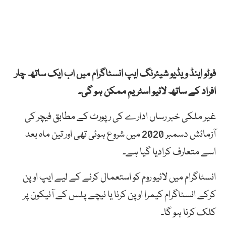
فوٹو اینڈ ویڈیو شیئرنگ ایپ انسٹاگرام
میں
اب
ایک
ساتھ
چار
افراد
کے
ساتھ
لائیو
اسٹریم
ممکن
ہو
گی۔
غیر ملکی خبر رساں ادارے کی رپورٹ کے مطابق فیچر
کی
آزمائش
دسمبر
2020
میں
شروع
ہوئی
تھی
اور
تین
ماہ
بعد
اسے
متعارف
کرادیا
گیا
ہے۔
انسٹاگرام
میں
لائیو
روم
کو
استعمال
کرنے
کے
لیے
ایپ
اوپن
کرکے
انسٹاگرام
کیمرا
اوپن
کرنا
یا
نیچے
پلس
کے
آئیکون
پر
کلک
کرنا
ہو
گا۔