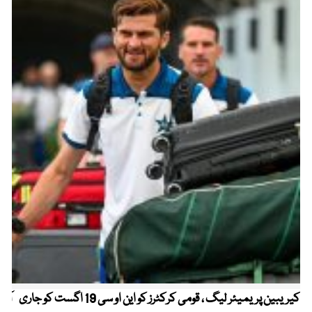
کیریبین پریمیئر لیگ ، قومی کرکٹرز کو این او سی 19 اگست کو جاری
آز