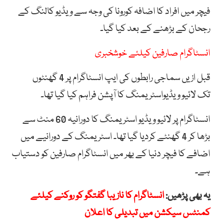
فیچر
میں
افراد
کا
اضافہ
کورونا
کی
وجہ
سے
ویڈیو
کالنگ
کے
رجحان
کے
بڑھنے
کے
بعد
کیا
گیا۔
انسٹاگرام صارفین کیلئے خوشخبری
قبل ازیں سماجی رابطوں کی ایپ انسٹاگرام پر 4 گھنٹوں
تک لائیو ویڈیواسٹریمنگ کا آپشن فراہم کیا گیا تھا۔
انسٹاگرام پر لائیو ویڈیو اسٹریمنگ کا دورانیہ 60 منٹ سے
بڑھا کر 4 گھنٹے کردیا گیا تھا۔ اسٹریمنگ کے دورانیے میں
اضافے کا فیچر دنیا کے بھر میں انسٹاگرام صارفین کو دستیاب
ہے۔
یہ بھی پڑھیں:
انسٹاگرام کا نازیبا گفتگو کو روکنے کیلئے
کمنٹس سیکشن میں تبدیلی کا اعلان