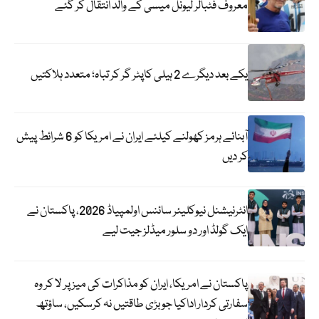
معروف فٹبالر لیونل میسی کے والد انتقال کر گئے
یکے بعد دیگرے 2 ہیلی کاپٹر گر کر تباہ؛ متعدد ہلاکتیں
آبنائے ہرمز کھولنے کیلئے ایران نے امریکا کو 6 شرائط پیش
کر دیں
انٹرنیشنل نیوکلیئر سائنس اولمپیاڈ 2026، پاکستان نے
ایک گولڈ اور دو سلور میڈلز جیت لیے
پاکستان نے امریکا، ایران کو مذاکرات کی میز پر لا کر وہ
سفارتی کردار اداکیا جو بڑی طاقتیں نہ کرسکیں، ساؤتھ