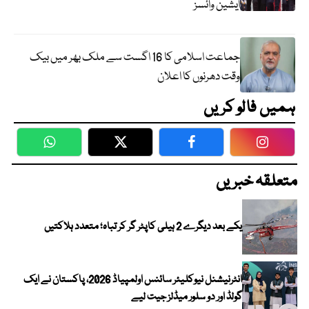
ایشین وائسز
جماعت اسلامی کا 16 اگست سے ملک بھر میں بیک
وقت دھرنوں کا اعلان
ہمیں فالو کریں
WhatsApp
Twitter
Facebook
Faceboo
متعلقہ خبریں
یکے بعد دیگرے 2 ہیلی کاپٹر گر کر تباہ؛ متعدد ہلاکتیں
انٹرنیشنل نیوکلیئر سائنس اولمپیاڈ 2026، پاکستان نے ایک
گولڈ اور دو سلور میڈلز جیت لیے