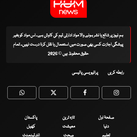
ہم نیوز پر شائع یا نشر ہونے والا مواد ادارتی ٹیم کی کاوش ہے۔ اس مواد کو بغیر
پیشگی اجازت کسی بھی صورت میں استعمال یا نقل کرنا درست نہیں۔ تمام
حقوق محفوظ ہیں © 2026
رابطہ کریں
پرائیویسی پالیسی
WhatsApp
Twitter
Facebook
Faceboo
صفحۂ اول
تازہ ترین
پاکستان
دنیا
معیشت
کھیل
تعلیم
صحت
انٹرٹینمنٹ