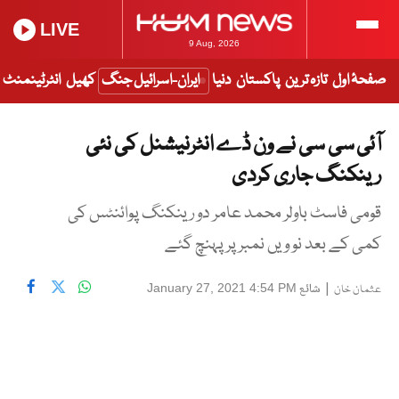
LIVE
9 Aug, 2026
صفحۂ اول
تازہ ترین
پاکستان
دنیا
ایران-اسرائیل جنگ
کھیل
انٹرٹینمنٹ
آئی سی سی نے ون ڈے انٹرنیشنل کی نئی
رینکنگ جاری کردی
قومی فاسٹ باولر محمد عامر دو رینکنگ پوائنٹس کی
کمی کے بعد نو ویں نمبر پر پہنچ گئے
|
شائع
January 27, 2021 4:54 PM
عثمان خان