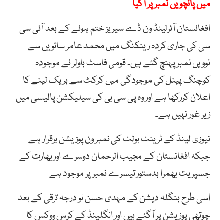
میں پانچویں نمبر پر آگیا
افغانستان آئرلینڈ ون ڈے سیریز ختم ہونے کے بعد آئی سی
سی کی جاری کردہ رینکنگ میں محمد عامر ساتویں سے
نوویں نمبر پہنچ گئے ہیں۔ قومی فاسٹ باولر نے موجودہ
کوچنگ پینل کی موجودگی میں کرکٹ سے بریک لینے کا
اعلان کررکھا ہے اور وہ پی سی بی کی سیلیکشن پالیسی میں
زیر غور نہیں ہے۔
نیوزی لینڈ کے ٹرینٹ بولٹ کی نمبر ون پوزیشن برقرار ہے
جبکہ افغانستان کے مجیب الرحمان دوسرے اور بھارت کے
جسپریت بھمرا بدستور تیسرے نمبر پر موجود ہے
اسی طرح بنگلہ دیشن کے مہدی حسن نو درجہ ترقی کے بعد
چوتھی پوزیشن پر آگئے ہیں اور انگلینڈ کے کرس ووکس کا