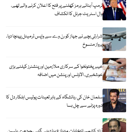
ٹرمپ آبنائے ہرمز کھلنے پر فتح کا اعلان کرنے والے تھے،
وال اسٹریٹ جرنل کا انکشاف
شرارتی بچے نے جہاز کو رن وے سے واپس ٹرمینل پہنچا دیا،
پرواز منسوخ
خیبرپختونخوا کے سرکاری ملازمین اور پنشنرز کیلئے بڑی
خوشخبری، الاؤنس اور پنشن میں اضافہ
سلمان خان کی رہائشگاہ کے باہر تعینات پولیس اہلکار دل کا
دورہ پڑنے سے چل بسا
آزاد کشمیر انتخابات متنازع بنا دیئے گئے، چودھری یاسین