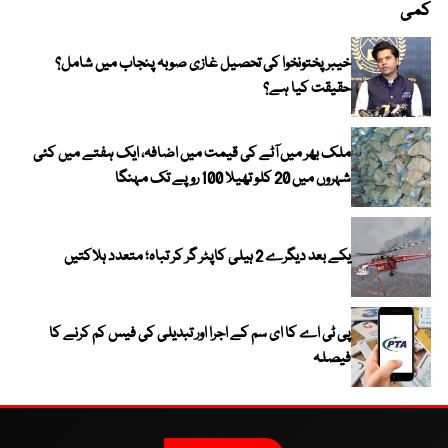
کمی
خیبر پختونخوا کی تحصیل غازی صوبہ پنجاب میں شامل؟
حقیقت کیا ہے؟
ملک بھر میں آٹے کی قیمت میں اضافہ، ایک ہفتے میں کئی
شہروں میں 20 کلو تھیلا 100 روپے تک مہنگا
یکے بعد دیگرے 2 ہیلی کاپٹر گر کر تباہ؛ متعدد ہلاکتیں
پی ٹی اے کا ای سم کے اجرا اور تبدیلی کی فیس کم کرنے کا
فیصلہ