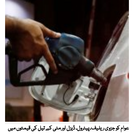
عوام کو جزوی ریلیف، پیٹرول، ڈیزل اور مٹی کے تیل کی قیمتوں میں
4 روز میں سونے کی قیمت میں بڑا اضافہ