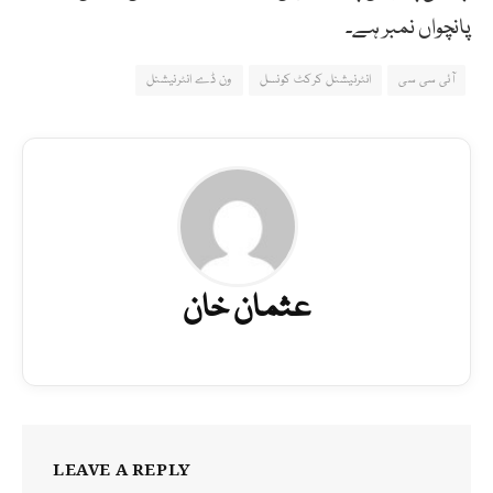
پانچواں نمبر ہے۔
آئی سی سی
انٹرنیشنل کرکٹ کونسل
ون ڈے انٹرنیشنل
عثمان خان
LEAVE A REPLY