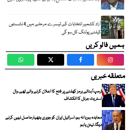
آزاد کشمیر انتخابات کے تیسرے مرحلے میں 4 نشستوں
کیلئے پولنگ کل ہو گی
ہمیں فالو کریں
WhatsApp
Twitter
Facebook
Faceboo
متعلقہ خبریں
ٹرمپ آبنائے ہرمز کھلنے پر فتح کا اعلان کرنے والے تھے، وال
اسٹریٹ جرنل کا انکشاف
معاہدہ ہو یا نہ ہو، اسرائیل ایران کو جوہری ہتھیارحاصل نہیں کرنے
دیگا، نیتن یاہو