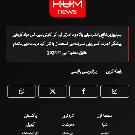
ہم نیوز پر شائع یا نشر ہونے والا مواد ادارتی ٹیم کی کاوش ہے۔ اس مواد کو بغیر
پیشگی اجازت کسی بھی صورت میں استعمال یا نقل کرنا درست نہیں۔ تمام
حقوق محفوظ ہیں © 2026
رابطہ کریں
پرائیویسی پالیسی
WhatsApp
Twitter
Facebook
Faceboo
صفحۂ اول
تازہ ترین
پاکستان
دنیا
معیشت
کھیل
تعلیم
صحت
انٹرٹینمنٹ