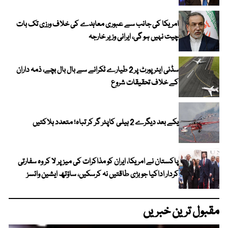
امریکا کی جانب سے عبوری معاہدے کی خلاف ورزی تک بات
چیت نہیں ہو گی، ایرانی وزیر خارجہ
سڈنی ایئرپورٹ پر 2 طیارے ٹکرانے سے بال بال بچے، ذمہ داران
کے خلاف تحقیقات شروع
یکے بعد دیگرے 2 ہیلی کاپٹر گر کر تباہ؛ متعدد ہلاکتیں
پاکستان نے امریکا، ایران کو مذاکرات کی میز پر لا کر وہ سفارتی
کردار اداکیا جو بڑی طاقتیں نہ کرسکیں، ساؤتھ ایشین وائسز
مقبول ترین خبریں