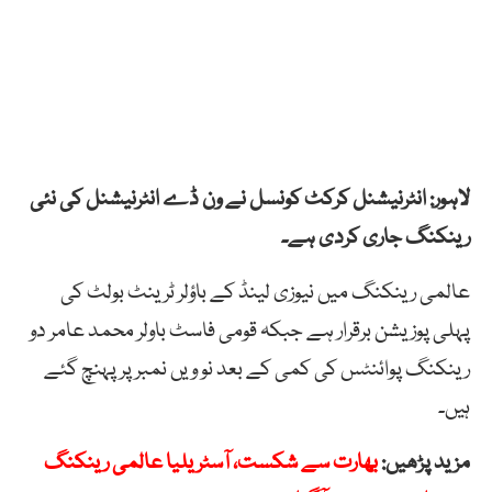
لاہور: انٹرنیشنل کرکٹ کونسل نے ون ڈے انٹرنیشنل کی نئی
رینکنگ جاری کردی ہے۔
عالمی رینکنگ میں نیوزی لینڈ کے باؤلر ٹرینٹ بولٹ کی
پہلی پوزیشن برقرار ہے جبکہ قومی فاسٹ باولر محمد عامر دو
رینکنگ پوائنٹس کی کمی کے بعد نو ویں نمبر پر پہنچ گئے
ہیں۔
مزید پڑھیں:
بھارت سے شکست، آسٹریلیا عالمی رینکنگ