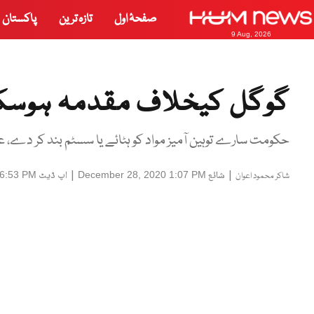
صفحۂ اول
تازہ ترین
پاکستان
9 Aug, 2026
گوگل کیخلاف مقدمہ ہوسکتا
حکومت سارے توہین آمیز مواد کو ہٹائے یا سسٹم بند کر دے، 
|
شائع
|
اپ ڈیٹ
 6:53 PM
December 28, 2020 1:07 PM
شاکر محمود اعوان