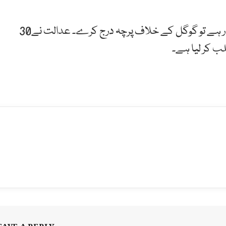
لاہور ہائیکورٹ نے ایف آئی اے کو ہدایت کی کہ اگراختیار ہے تو گوگل کے خلاف پرچہ درج کرے۔ عدالت نے30
ب کر لیا ہے۔