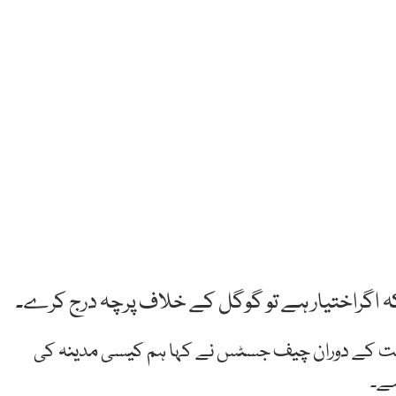
کہ اگراختیار ہے تو گوگل کے خلاف پرچہ درج کرے۔
ماعت کے دوران چیف جسٹس نے کہا ہم کیسی مدینہ کی
ہے۔