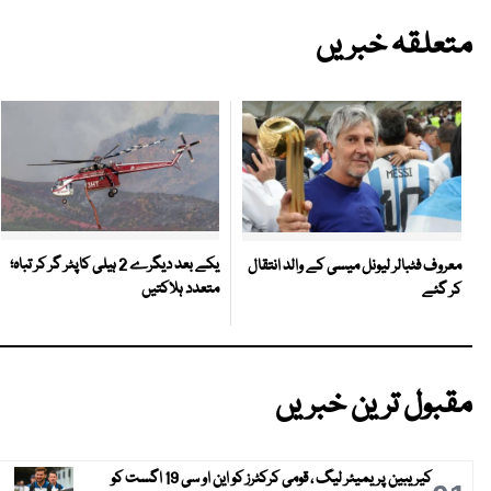
متعلقہ خبریں
یکے بعد دیگرے 2 ہیلی کاپٹر گر کر تباہ؛
معروف فٹبالر لیونل میسی کے والد انتقال
متعدد ہلاکتیں
کر گئے
مقبول ترین خبریں
کیریبین پریمیئر لیگ ، قومی کرکٹرز کو این او سی 19 اگست کو