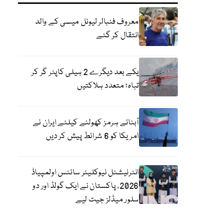
معروف فٹبالر لیونل میسی کے والد
انتقال کر گئے
یکے بعد دیگرے 2 ہیلی کاپٹر گر کر
تباہ؛ متعدد ہلاکتیں
آبنائے ہرمز کھولنے کیلئے ایران نے
امریکا کو 6 شرائط پیش کر دیں
انٹرنیشنل نیوکلیئر سائنس اولمپیاڈ
2026، پاکستان نے ایک گولڈ اور دو
سلور میڈلز جیت لیے