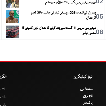
3
02
چھیننے نہیں دیں گے ، رانا ثناء اللہ ، امیر مقام
پیٹرول کی قیمت 228 روپے فی لیٹر کی جائے، حافظ نعیم
6
05
الرحمان
میٹرو بس سروس 11 اگست سے بند کرنے کا اعلان، نجی کمپنی کا
9
08
حتمی نوٹس
نیوز کیٹیگریز
انگر
صفحۂ اول
Urdu
تازہ ترین
Urdu
پاکستان
Urdu