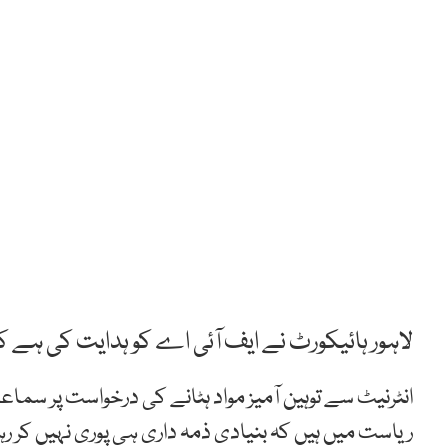
لاہور ہائیکورٹ نے ایف آئی اے کو ہدایت کی ہے 
انٹرنیٹ سے توہین آمیز مواد ہٹانے کی درخواست پر س
ریاست میں ہیں کہ بنیادی ذمہ داری ہی پوری نہیں کر ر