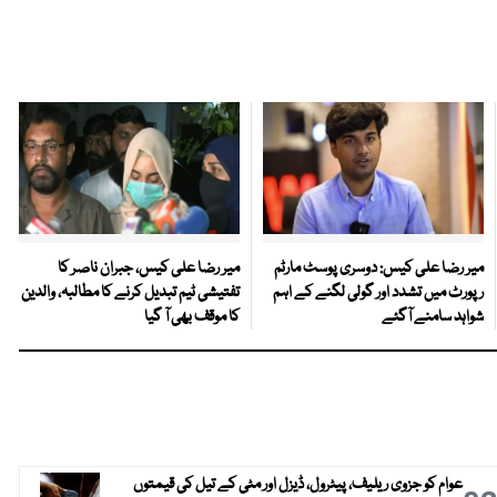
میر رضا علی کیس: دوسری پوسٹ مارٹم
میر رضا علی کیس، جبران ناصر کا
رپورٹ میں تشدد اور گولی لگنے کے اہم
تفتیشی ٹیم تبدیل کرنے کا مطالبہ، والدین
شواہد سامنے آگئے
کا موقف بھی آ گیا
عوام کو جزوی ریلیف، پیٹرول، ڈیزل اور مٹی کے تیل کی قیمتوں