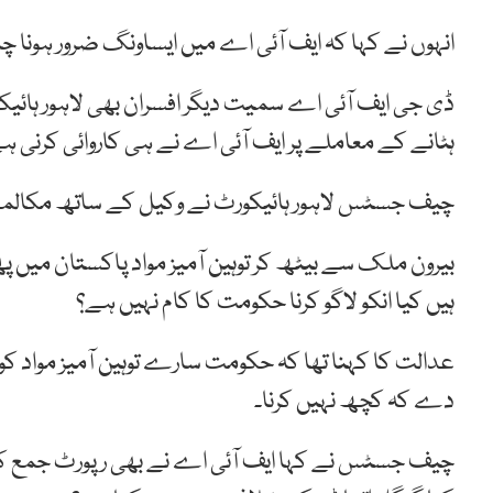
انہوں نے کہا کہ ایف آئی اے میں ایساونگ ضرور ہونا چاہی
ڈی جی ایف آئی اے سمیت دیگر افسران بھی لاہور ہائی
ہٹانے کے معاملے پر ایف آئی اے نے ہی کاروائی کرنی ہ
چیف جسٹس لاہور ہائیکورٹ نے وکیل کے ساتھ مکالمے 
بیرون ملک سے بیٹھ کر توہین آمیز مواد پاکستان میں پ
ہیں کیا انکو لاگو کرنا حکومت کا کام نہیں ہے؟
عدالت کا کہنا تھا کہ حکومت سارے توہین آمیز مواد 
دے کہ کچھ نہیں کرنا۔
چیف جسٹس نے کہا ایف آئی اے نے بھی رپورٹ جمع کرا 