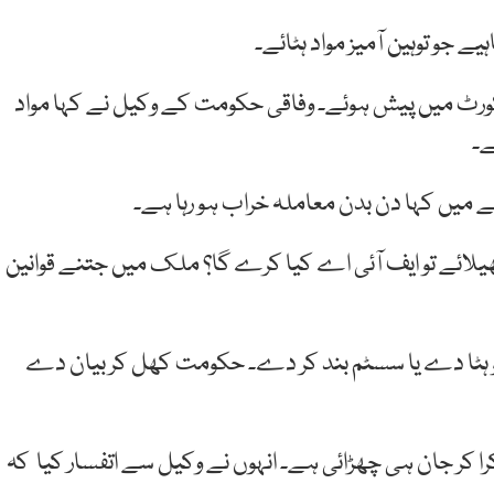
ے جو توہین آمیز مواد ہٹائے۔
کورٹ میں پیش ہوئے۔ وفاقی حکومت کے وکیل نے کہا مواد
ے۔
میں کہا دن بدن معاملہ خراب ہو رہا ہے۔
ھیلائے تو ایف آئی اے کیا کرے گا؟ ملک میں جتنے قوانین
کو ہٹا دے یا سسٹم بند کر دے۔ حکومت کھل کر بیان دے
کر جان ہی چھڑائی ہے۔ انہوں نے وکیل سے اتفسار کیا کہ