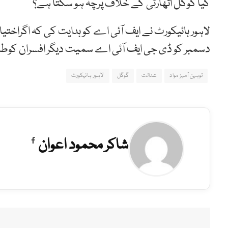
کیا گوگل اتھارٹی کے خلاف پرچہ ہو سکتا ہے؟
دسمبر کو ڈی جی ایف آئی اے سمیت دیگر افسران کوطل
توہین آمیز مواد
عدالت
گوگل
لاہور ہائیکورٹ
شاکر محمود اعوان
Facebook