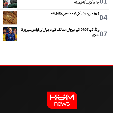
01
جاری کرنے کا فیصلہ
4 روز میں سونے کی قیمت میں بڑا اضافہ
04
ورلڈ کپ 2027 کے میزبان ممالک کے درمیان ٹی ٹوئنٹی سیریز کا
07
اعلان