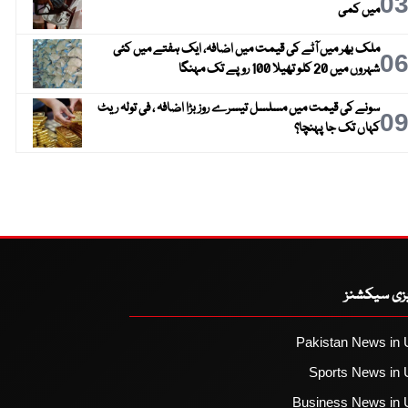
0
میں کمی
ملک بھر میں آٹے کی قیمت میں اضافہ، ایک ہفتے میں کئی
0
شہروں میں 20 کلو تھیلا 100 روپے تک مہنگا
سونے کی قیمت میں مسلسل تیسرے روز بڑا اضافہ ، فی تولہ ریٹ
0
کہاں تک جا پہنچا؟
یزی سیکشنز
Pakistan News in 
Sports News in 
Business News in 