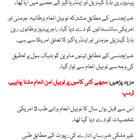
پینروز،رین ہارڈ گینزیل اور اینڈریاگیز کے حصے میں آیا تھا۔
خبرایجنسی کے مطابق مشترکہ نوبیل انعام برطانیہ، جرمنی اور
امریکی سائنسدانوں کو دے دیا گیا۔ راجر پینروز برطانوی، رین
ہارڈ گینزیل جرمنی اور اینڈریاگیز کا تعلق امریکا سے ہے۔
خبرایجنسی کے مطابق تینوں ماہرین کو بلیک ہول پر تحقیق
کی وجہ سے نوبیل انعام سے نواز گیا۔
مزید پڑھیں:
مجھے کئی کاموں پر نوبیل امن انعام ملنا چاہیے،
ٹرمپ
اس سے قبل رواں سال کا نوبیل انعام برائے طب 3 امریکی
شخصیات کو دے دیا گیا تھا۔
غیر ملکی خبر رساں ادارے کی رپورٹ کے مطابق طبی