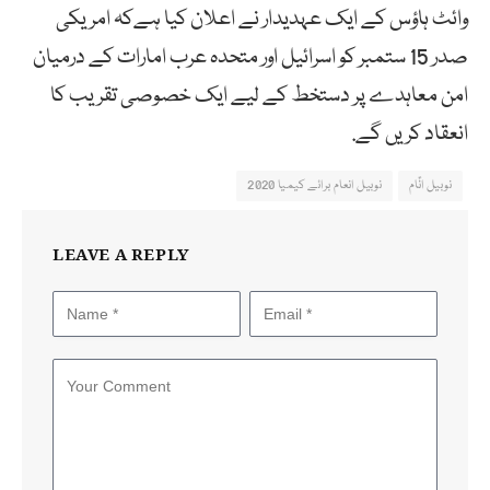
وائٹ ہاؤس کے ایک عہدیدار نے اعلان کیا ہےکہ امریکی
صدر 15 ستمبر کو اسرائیل اور متحدہ عرب امارات کے درمیان
امن معاہدے پر دستخط کے لیے ایک خصوصی تقریب کا
انعقاد کریں گے.
نوبیل انؑام
نوبیل انعام برائے کیمیا 2020
LEAVE A REPLY