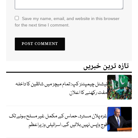
Save my name, email, and website in this browser
for the next time I comment.
تازہ ترین خبریں
نیشنل چیمپئنز کپ: تمام میچز میں شائقین کا داخلہ
مفت رکھنے کا اعلان
غزہ پلان مسترد، حماس کے مکمل غیر مسلح ہونے تک
فوج واپس نہیں بلائیں گے، اسرائیلی وزیراعظم