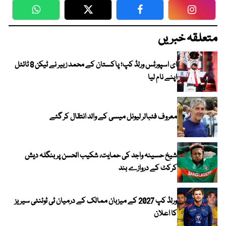
WhatsApp
Twitter
Facebook
Faceboo
متعلقہ خبریں
ای اسپورٹس ورلڈ کپ؛ پاکستان کے محمد زبیر نے ٹیکن 8 ٹائٹل
اپنے نام لیا
معروف فٹبالر لیونل میسی کے والد انتقال کر گئے
شیخ حسینہ واجد کی حمایت، شکیب الحسن پر بنگلہ دیش
کرکٹ کے دروازے بند
ورلڈ کپ 2027 کے میزبان ممالک کے درمیان ٹی ٹوئنٹی سیریز
کا اعلان