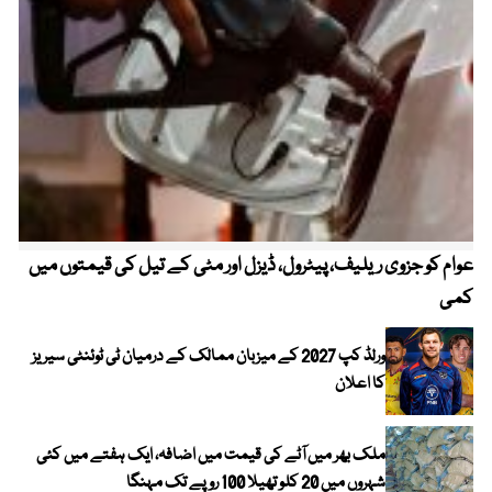
عوام کو جزوی ریلیف، پیٹرول، ڈیزل اور مٹی کے تیل کی قیمتوں میں
4 روز میں سونے کی قیمت میں بڑا اضافہ
کمی
ورلڈ کپ 2027 کے میزبان ممالک کے درمیان ٹی ٹوئنٹی سیریز
کا اعلان
ملک بھر میں آٹے کی قیمت میں اضافہ، ایک ہفتے میں کئی
شہروں میں 20 کلو تھیلا 100 روپے تک مہنگا