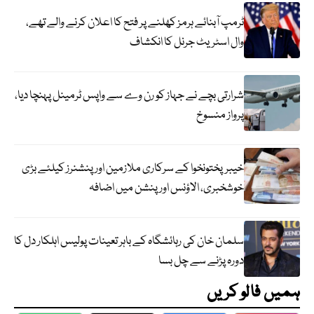
ٹرمپ آبنائے ہرمز کھلنے پر فتح کا اعلان کرنے والے تھے،
وال اسٹریٹ جرنل کا انکشاف
شرارتی بچے نے جہاز کو رن وے سے واپس ٹرمینل پہنچا دیا،
پرواز منسوخ
خیبرپختونخوا کے سرکاری ملازمین اور پنشنرز کیلئے بڑی
خوشخبری، الاؤنس اور پنشن میں اضافہ
سلمان خان کی رہائشگاہ کے باہر تعینات پولیس اہلکار دل کا
دورہ پڑنے سے چل بسا
ہمیں فالو کریں