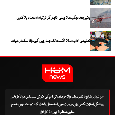
یکے بعد دیگرے 2 ہیلی کاپٹر گر کر تباہ؛ متعدد ہلاکتیں
تعلیمی ادارے 24 اگست تک بند رہیں گے، رانا سکندر حیات
ہم نیوز پر شائع یا نشر ہونے والا مواد ادارتی ٹیم کی کاوش ہے۔ اس مواد کو بغیر
پیشگی اجازت کسی بھی صورت میں استعمال یا نقل کرنا درست نہیں۔ تمام
حقوق محفوظ ہیں © 2026