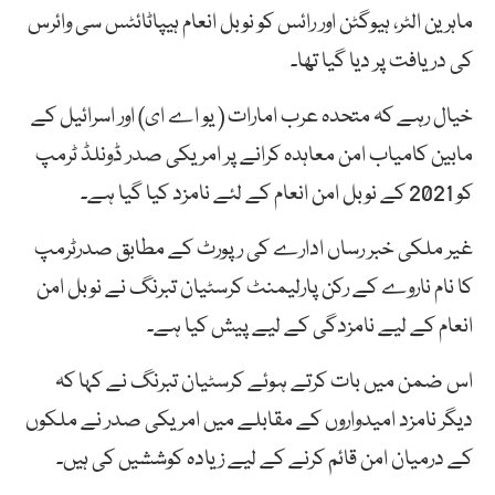
ماہرین ‎‏الٹر، ہیوگٹن اور رائس کو نوبل انعام ہیپاٹائٹس سی وائرس
کی دریافت پر دیا گیا تھا۔
خیال رہے کہ متحدہ عرب امارات ( یو اے ای) اور اسرائیل کے
مابین کامیاب امن معاہدہ کرانے پر امریکی صدر ڈونلڈ ٹرمپ
کو 2021 کے نوبل امن انعام کے لئے نامزد کیا گیا ہے۔
غیر ملکی خبر رساں ادارے کی رپورٹ کے مطابق صدرٹرمپ
کا نام ناروے کے رکن پارلیمنٹ کرسٹیان تبرنگ نے نوبل امن
انعام کے لیے نامزدگی کے لیے پیش کیا ہے۔
اس ضمن میں بات کرتے ہوئے کرسٹیان تبرنگ نے کہا کہ
دیگر نامزد امیدواروں کے مقابلے میں امریکی صدر نے ملکوں
کے درمیان امن قائم کرنے کے لیے زیادہ کوششیں کی ہیں۔