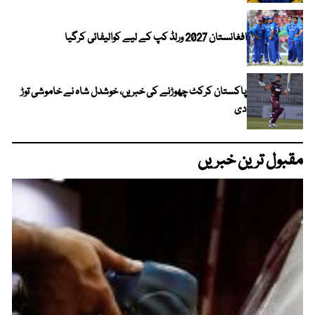
افغانستان 2027 ورلڈ کپ کے لیے کوالیفائی کرگیا
پاکستان کرکٹ چھوڑنے کی خبریں، خوشدل شاہ نے خاموشی توڑ
دی
مقبول ترین خبریں