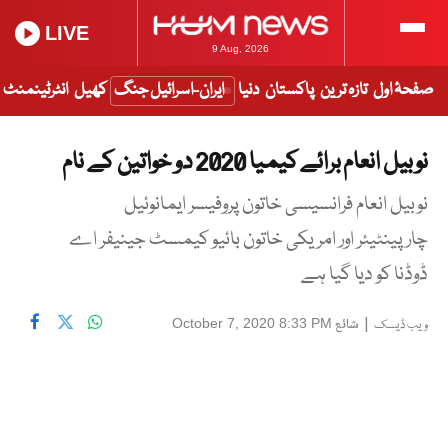
LIVE
9 Aug, 2026
صفحۂ اول
تازہ ترین
پاکستان
دنیا
ایران-اسرائیل جنگ
کھیل
انٹرٹینمنٹ
نوبیل انعام برائے کیمیا 2020 دو خواتین کے نام
نوبیل انعام فرانسیسی خاتون پروفیسر ایمانوئیل
چارپینٹیئر اور امریکی خاتون بائیو کیمسٹ جینیفر اے
ڈوڈنا کو دیا گیا ہے
|
شائع
October 7, 2020 8:33 PM
ویب ڈیسک