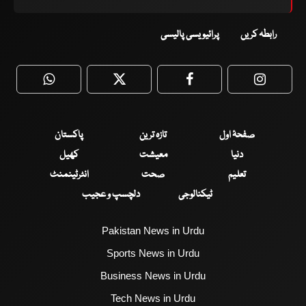
رابطہ کریں
پرائیویسی پالیسی
WhatsApp
Twitter
Facebook
Faceboo
صفحۂ اول
تازہ ترین
پاکستان
دنیا
معیشت
کھیل
تعلیم
صحت
انٹرٹینمنٹ
ٹیکنالوجی
دلچسپ و عجیب
Pakistan News in Urdu
Sports News in Urdu
Business News in Urdu
Tech News in Urdu