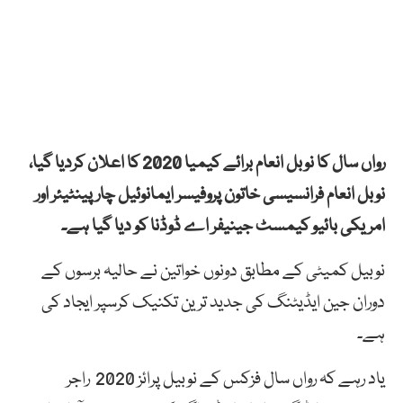
رواں سال کا نوبل انعام برائے کیمیا 2020 کا اعلان کردیا گیا،
نوبل انعام فرانسیسی خاتون پروفیسر ایمانوئیل چارپینٹیئر اور
امریکی بائیو کیمسٹ جینیفر اے ڈوڈنا کو دیا گیا ہے۔
نوبیل کمیٹی کے مطابق دونوں خواتین نے حالیہ برسوں کے
دوران جین ایڈیٹنگ کی جدید ترین تکنیک کرسپر ایجاد کی
ہے۔
یاد رہے کہ رواں سال فزکس کے نوبیل پرائز 2020 راجر