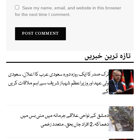
Save my name, email, and website in this browser
for the next time I comment.
تازہ ترین خبریں
ترک صدر کا ایک روزہ دورہ سعودی عرب کا اعلان، سعودی
ولی عہد اور وزیراعظم شہباز شریف سے اہم ملاقات کریں
گے
دمشق کے نواحی علاقے جرمانہ میں منی بس میں
دھماکہ، 2 افراد جاں بحق، متعدد زخمی