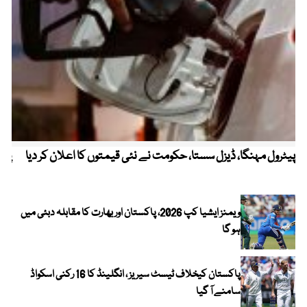
پیٹرول مہنگا، ڈیزل سستا، حکومت نے نئی قیمتوں کا اعلان کر دیا
پنج
ویمنز ایشیا کپ 2026، پاکستان اور بھارت کا مقابلہ دبئی میں
ہو گا
پاکستان کیخلاف ٹیسٹ سیریز ، انگلینڈ کا 16 رکنی اسکواڈ
سامنے آ گیا