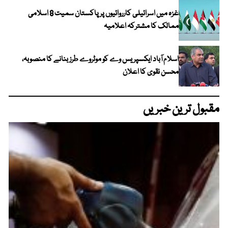
غزہ میں اسرائیلی کارروائیوں پر پاکستان سمیت 8 اسلامی
ممالک کا مشترکہ اعلامیہ
اسلام آباد ایکسپریس وے کو موٹروے طرز بنانے کا منصوبہ،
محسن نقوی کا اعلان
مقبول ترین خبریں