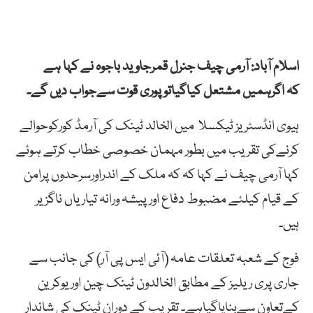
اسلام آباد: آرمی چیف جنرل قمرجاوید باجوہ نے کہا ہے
کہ اگرہمیں مشتعل کیاگیاتوپوری قوت سےجواب دیں گے۔
ہیوی انڈسٹریز ٹیکسلا میں الخالد ٹینک کی آرمڈ کورکوحوالے
کرنےکی تقریب میں بطور مہمان خصوصی خطاب کرتے ہوئے
کہا آرمی چیف نے کہا کہ کہ ملک کے اندراورسرحدوں پرامن
کے قیام کیلئے مضبوط دفاع اورپیشہ ورانہ تیاریاں ناگزیر
ہیں۔
فوج کے شعبہ تعلقات عامہ (آئی ایس پی آر) کی جانب سے
جاری پری ریلیز کے مطابق الخالدون ٹینک چین اوریوکرین
کےتعاون سےبنایاگیاہے۔ تقریب کے دوران ٹینک کی شاندار