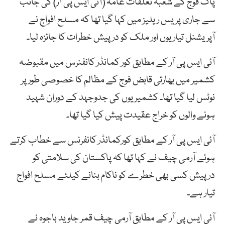
پاک فوج کے شعبہ تعلقات عامہ (آئی ایس پی آر) کی جانب
سے جاری پریس ریلیز میں کہا گیا تھا کہ مسلح افواج نے
آپریشنل تیاریوں اور ملک کو درپیش خطرات کا جائزہ لیا۔
آئی ایس پی آر کے مطابق کور کمانڈر کانفنرس میں مقبوضہ
کشمیر میں بھارتی قابض فوج کے مظالم کا خصوصی طور پر
نوٹس لیا گیا تھا۔ کشمیریوں کی جدوجہد کے دوران شہید
ہونے والوں کو خراج عقیدت پیش کیا گیا تھا۔
آئی ایس پی آر کے مطابق کورکمانڈر کانفرنس سے خطاب کرتے
ہوئے آرمی چیف نے کہا تھا کہ پاکستان کی سلامتی کو
درپیش کسی بھی خطرے کو ناکام بنانے کیلئے مسلح افواج
تیار ہے۔
آئی ایس پی آر کے مطابق آرمی چیف قمر جاوید باجوہ نے