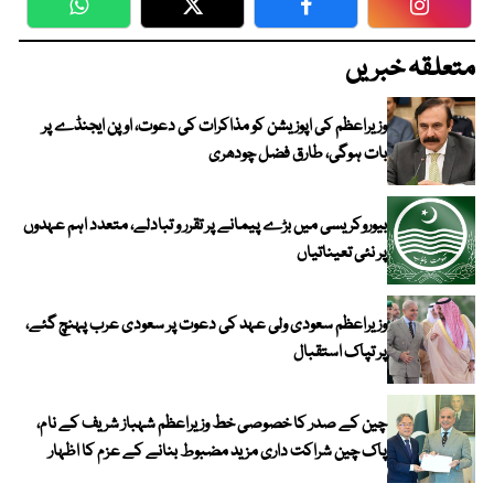
WhatsApp
Twitter
Facebook
Faceboo
متعلقہ خبریں
وزیراعظم کی اپوزیشن کو مذاکرات کی دعوت، اوپن ایجنڈے پر
بات ہوگی، طارق فضل چودھری
بیوروکریسی میں بڑے پیمانے پر تقرر و تبادلے، متعدد اہم عہدوں
پر نئی تعیناتیاں
وزیراعظم سعودی ولی عہد کی دعوت پر سعودی عرب پہنچ گئے،
پر تپاک استقبال
چین کے صدر کا خصوصی خط وزیراعظم شہباز شریف کے نام،
پاک چین شراکت داری مزید مضبوط بنانے کے عزم کا اظہار