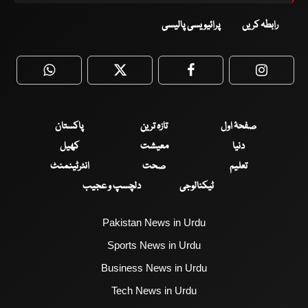
رابطہ کریں
پرائیویسی پالیسی
WhatsApp
Twitter
Facebook
Faceboo
صفحۂ اول
تازہ ترین
پاکستان
دنیا
معیشت
کھیل
تعلیم
صحت
انٹرٹینمنٹ
ٹیکنالوجی
دلچسپ و عجیب
Pakistan News in Urdu
Sports News in Urdu
Business News in Urdu
Tech News in Urdu