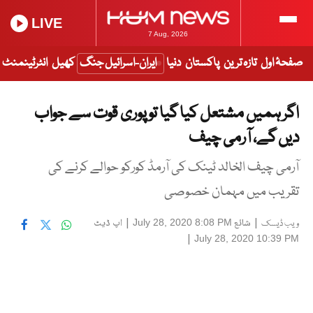
LIVE
7 Aug, 2026
صفحۂ اول
تازہ ترین
پاکستان
دنیا
ایران-اسرائیل جنگ
کھیل
انٹرٹینمنٹ
اگر ہمیں مشتعل کیا گیا تو پوری قوت سے جواب
دیں گے، آرمی چیف
آرمی چیف الخالد ٹینک کی آرمڈ کورکو حوالے کرنے کی
تقریب میں مہمان خصوصی
|
شائع
|
اپ ڈیٹ
July 28, 2020 8:08 PM
ویب ڈیسک
|
July 28, 2020 10:39 PM