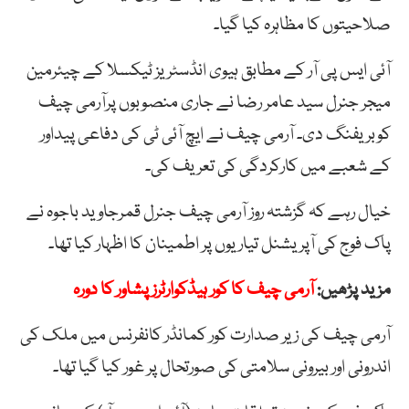
صلاحیتوں کا مظاہرہ کیا گیا۔
آئی ایس پی آر کے مطابق ہیوی انڈسٹریز ٹیکسلا کے چیئرمین
میجر جنرل سید عامر رضا نے جاری منصوبوں پرآرمی چیف
کوبریفنگ دی۔ آرمی چیف نے ایچ آئی ٹی کی دفاعی پیداور
کے شعبے میں کارکردگی کی تعریف کی۔
خیال رہے کہ گزشتہ روز آرمی چیف جنرل قمرجاوید باجوہ نے
پاک فوج کی آپریشنل تیاریوں پر اطمینان کا اظہار کیا تھا۔
مزید پڑھیں:
آرمی چیف کا کور ہیڈکوارٹرز پشاور کا دورہ
آرمی چیف کی زیر صدارت کور کمانڈر کانفرنس میں ملک کی
اندرونی اور بیرونی سلامتی کی صورتحال پر غور کیا گیا تھا۔