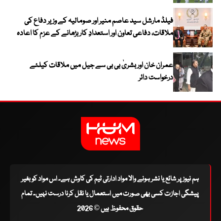
فیلڈ مارشل سید عاصم منیر اور صومالیہ کے وزیر دفاع کی
ملاقات، دفاعی تعاون اور استعدادِ کار بڑھانے کے عزم کا اعادہ
عمران خان اور بشریٰ بی بی سے جیل میں ملاقات کیلئے
درخواست دائر
ہم نیوز پر شائع یا نشر ہونے والا مواد ادارتی ٹیم کی کاوش ہے۔ اس مواد کو بغیر
پیشگی اجازت کسی بھی صورت میں استعمال یا نقل کرنا درست نہیں۔ تمام
حقوق محفوظ ہیں © 2026