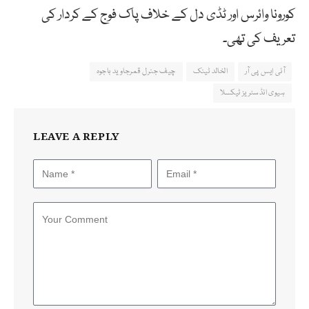
کورونا وائرس اور ٹڈی دل کے خلاف پاک فوج کے کردار کی
تعریف کی تھی۔
آئی ایس پی آر
الخالد ٹینک
چیف جنرل قمرجاوید باجوہ
ہیوی انڈسٹریز ٹیکسلا
LEAVE A REPLY