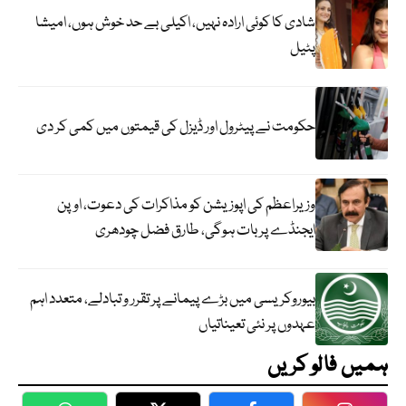
شادی کا کوئی ارادہ نہیں، اکیلی بے حد خوش ہوں، امیشا
پٹیل
حکومت نے پیٹرول اور ڈیزل کی قیمتوں میں کمی کر دی
وزیراعظم کی اپوزیشن کو مذاکرات کی دعوت، اوپن
ایجنڈے پر بات ہوگی، طارق فضل چودھری
بیوروکریسی میں بڑے پیمانے پر تقرر و تبادلے، متعدد اہم
عہدوں پر نئی تعیناتیاں
ہمیں فالو کریں