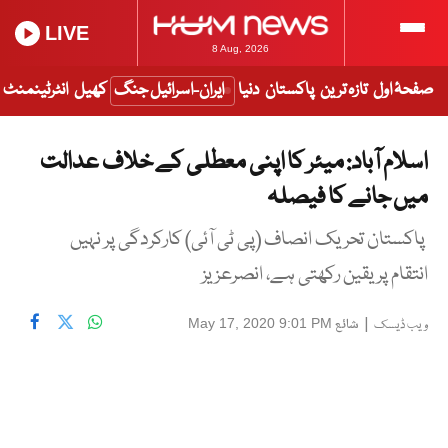
LIVE
8 Aug, 2026
صفحۂ اول
تازہ ترین
پاکستان
دنیا
ایران-اسرائیل جنگ
کھیل
انٹرٹینمنٹ
اسلام آباد: میئر کا اپنی معطلی کے خلاف عدالت
میں جانے کا فیصلہ
پاکستان تحریک انصاف (پی ٹی آئی) کارکردگی پر نہیں
انتقام پر یقین رکھتی ہے، انصرعزیز
|
شائع
May 17, 2020 9:01 PM
ویب ڈیسک