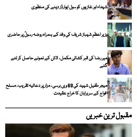
شہداء اور غازیوں کو سول ایوارڈز دینے کی منظوری
وزیر اعظم شہباز شریف کی وفد کے ہمراہ روضہ رسولؐ پر حاضری
میر رضا کی قبر کشائی مکمل ، لاش کے نمونے حاصل کر لئے
گئے
میجر طفیل شہید کی 68 ویں برسی ، مزار پر دعائیہ تقریب ، مسلح
افواج کے سربراہان کا خراج عقیدت
مقبول ترین خبریں