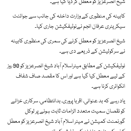
شیخ انصرعزیز کو معطل کر دیا گیا ہے۔
کابینہ کی منظوری کے وزارت داخلہ کی جانب سے جوائنٹ
سیکریٹری عرفان انجم نےنوٹیفکیشن جاری کیا۔
شیخ انصرعزیز کو معطل کرنے کی سمری کی منظوری کابینہ
نے سرکولیشن کے ذریعے دی ہے۔
نوٹیفکیشن کے مطابق میئراسلام آباد شیخ انصرعزیز کو 90 روز
کے لیے معطل کیا گیا ہے اور اس کا مقصد صاف شفاف
انکوائری کرنا ہے۔
یاد رہے کہ بد عنوانی، اقربا پروری، بدانتظامی، سرکاری خزانے
کو نقصان سمیت متعدد الزامات ثابت ہونے پر لوکل
گورنمنٹ کمیشن نے میئر اسلام آباد شیخ انصرعزیز کو معطل