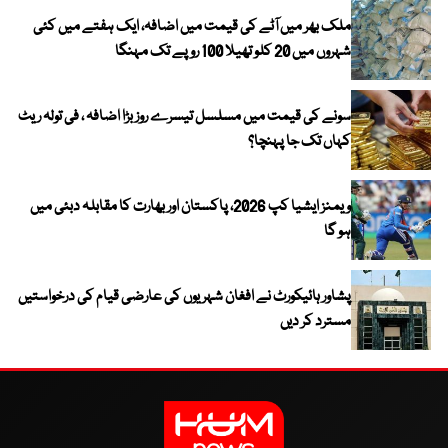
ملک بھر میں آٹے کی قیمت میں اضافہ، ایک ہفتے میں کئی
شہروں میں 20 کلو تھیلا 100 روپے تک مہنگا
سونے کی قیمت میں مسلسل تیسرے روز بڑا اضافہ ، فی تولہ ریٹ
کہاں تک جا پہنچا؟
ویمنز ایشیا کپ 2026، پاکستان اور بھارت کا مقابلہ دبئی میں
ہو گا
پشاور ہائیکورٹ نے افغان شہریوں کی عارضی قیام کی درخواستیں
مسترد کر دیں