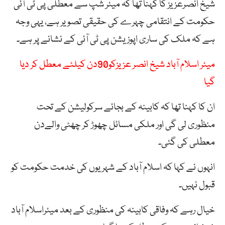
شیخ انصرعزیز کا کہنا تھا کہ میئر شپ سے معطلی پی ٹی آئی
حکومت کے انتقامی چہرے کی حقیقی تصویر ہے، یہی وجہ
ہے کہ ملک کی ساری اپوزیشن پی ٹی آئی کے نشانے پر ہے۔
میئر اسلام آباد شیخ انصر عزیزکو90دن کیلئے معطل کر دیا
گیا
ان کا کہنا تھا کہ کابینہ کے بجائے سرکولیشن کے تحت
منظوری لی گی اور ملکی مسائل چھوڑ کر چھٹی والےدن
معطلی کی گئی۔
انہوں نے کہا کہ اسلام آباد کے شہریوں کی خدمت حکومت کو
قبول نہیں۔
خیال رہے کہ وفاقی کابینہ کی منظوری کے بعد میئراسلام آباد