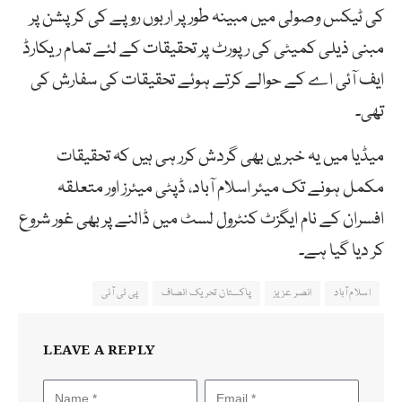
کی ٹیکس وصولی میں مبینہ طور پر اربوں روپے کی کرپشن پر
مبنی ذیلی کمیٹی کی رپورٹ پر تحقیقات کے لئے تمام ریکارڈ
ایف آئی اے کے حوالے کرتے ہوئے تحقیقات کی سفارش کی
تھی۔
میڈیا میں یہ خبریں بھی گردش کرر ہی ہیں کہ تحقیقات
مکمل ہونے تک میئر اسلام آباد، ڈپٹی میئرز اور متعلقہ
افسران کے نام ایگزٹ کنٹرول لسٹ میں ڈالنے پر بھی غور شروع
کر دیا گیا ہے۔
اسلام آباد
انصر عزیز
پاکستان تحریک انصاف
پی ٹی آئی
LEAVE A REPLY