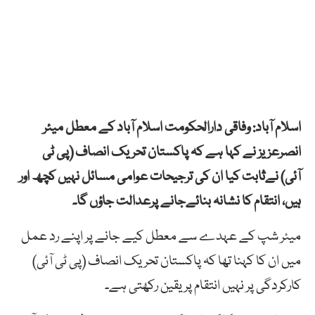
اسلام آباد: وفاقی دارالحکومت اسلام آباد کے معطل میئر
انصرعزیز نے کہا ہے کہ پاکستان تحریک انصاف (پی ٹی
آئی) نےثابت کیا ان کی ترجیحات عوامی مسائل نہیں کچھ اور
ہیں، انتقام کا نشانہ بنائےجانے پرعدالت جاؤں گا۔
میئر شپ کے عہدے سے معطل کیے جانے پر اپنے رد عمل
میں ان کا کہنا تھا کہ پاکستان تحریک انصاف (پی ٹی آئی)
کارکردگی پر نہیں انتقام پر یقین رکھتی ہے۔