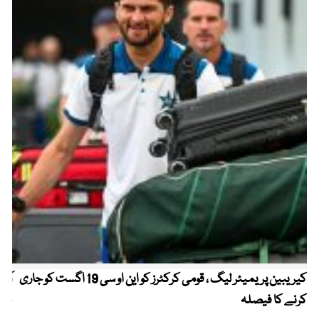
کیریبین پریمیئر لیگ ، قومی کرکٹرز کو این او سی 19 اگست کو جاری
آز
کرنے کا فیصلہ
چھی