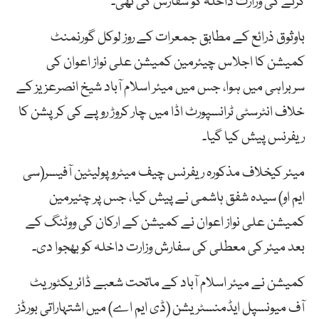
کرنے کی وزارت داخلہ کو سفارش کی تھی۔
باوثوق ذرائع کے مطابق جمعرات کے روز لوکل گورنمنٹ
کمیشن کا اجلاس چیئرمین کمیشن علی نواز اعوان کی
سربراہی میں ہوا، جس میں میئر اسلام آباد شیخ انصرعزیز کے
خلاف انٹرسٹی ٹرانسپورٹ اڈا میں چار کروڑ روپے کی کرپشن کا
ریفرنس پیش کیا گیا۔
میئر کیخلاف مذکورہ ریفرنس چیف میٹروپولیٹین آفیسر(سی
ایم او) سیدہ شفق ہاشمی نے پیش کیا، جس پر چئیرمین
کمیشن علی نواز اعوان نے کمیشن کے ارکان کی ووٹنگ کے
بعد میئر کی معطلی کی سفارش وزارت داخلہ کو بھجوا دی۔
کمیشن نے میئر اسلام آباد کے ماتحت شعبے ڈائریکٹوریٹ
آف میونسپل ایڈمنسٹریشن (ڈی ایم اے) میں اشتہاراتی بورڈز