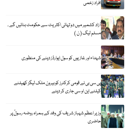
افراد زخمی
آزاد کشمیر میں دو تہائی اکثریت سے حکومت بنائیں گے ،
مسلم لیگ ( ن )
شہداء اور غازیوں کو سول ایوارڈز دینے کی منظوری
پی سی بی نے قومی کرکٹرز کو بیرون ملک لیگز کھیلنے
کیلئے این او سی جاری کر دیئے
وزیر اعظم شہباز شریف کی وفد کے ہمراہ روضہ رسولؐ پر
حاضری