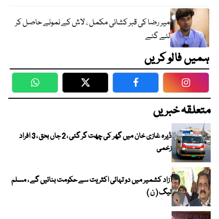
میر رضا کی قبر کشائی مکمل ، لاش کے نمونے حاصل کر
لئے گئے
ہمیں فالو کریں
WhatsApp
Twitter
Facebook
Faceboo
متعلقہ خبریں
ڈیرہ غازی خان میں گھر کی چھت گر گئی ، 2 جاں بحق ، 3 افراد
زخمی
آزاد کشمیر میں دو تہائی اکثریت سے حکومت بنائیں گے ، مسلم
لیگ ( ن )