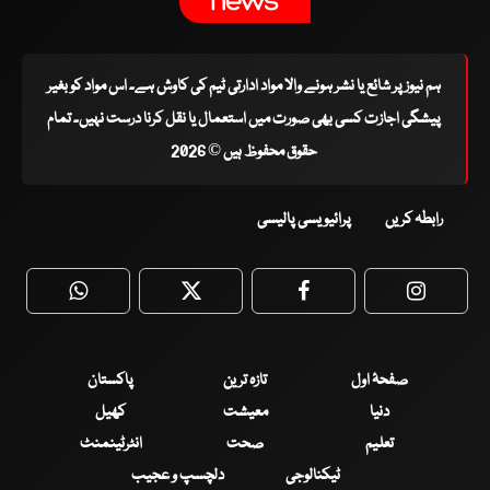
ہم نیوز پر شائع یا نشر ہونے والا مواد ادارتی ٹیم کی کاوش ہے۔ اس مواد کو بغیر
پیشگی اجازت کسی بھی صورت میں استعمال یا نقل کرنا درست نہیں۔ تمام
حقوق محفوظ ہیں © 2026
رابطہ کریں
پرائیویسی پالیسی
WhatsApp
Twitter
Facebook
Faceboo
صفحۂ اول
تازہ ترین
پاکستان
دنیا
معیشت
کھیل
تعلیم
صحت
انٹرٹینمنٹ
ٹیکنالوجی
دلچسپ و عجیب