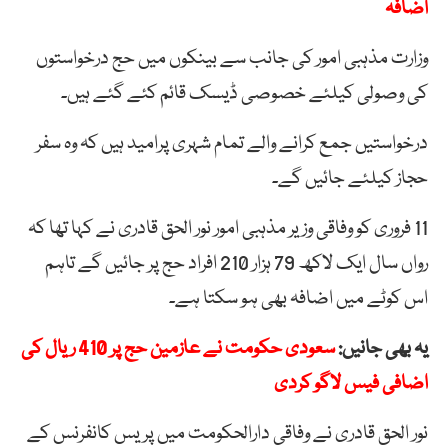
اضافہ
وزارت مذہبی امور کی جانب سے بینکوں میں حج درخواستوں
کی وصولی کیلئے خصوصی ڈیسک قائم کئے گئے ہیں۔
درخواستیں جمع کرانے والے تمام شہری پرامید ہیں کہ وہ سفر
حجاز کیلئے جائیں گے۔
11 فروری کو وفاقی وزیر مذہبی امور نور الحق قادری نے کہا تھا کہ
رواں سال ایک لاکھ 79 ہزار 210 افراد حج پر جائیں گے تاہم
اس کوٹے میں اضافہ بھی ہو سکتا ہے۔
یہ بھی جانیں:
سعودی حکومت نے عازمین حج پر 410 ریال کی
اضافی فیس لاگو کردی
نور الحق قادری نے وفاقی دارالحکومت میں پریس کانفرنس کے