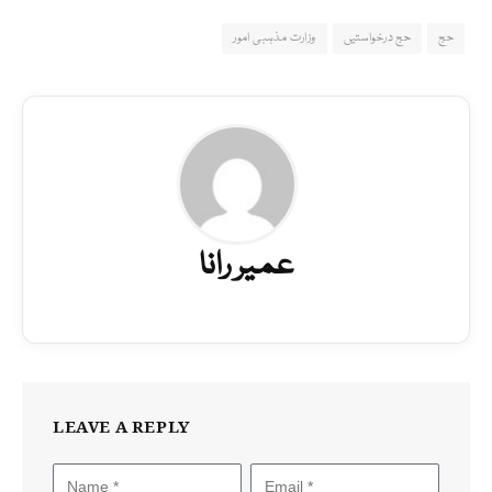
حج
حج درخواستیں
وزارت مذہبی امور
عمیر رانا
LEAVE A REPLY