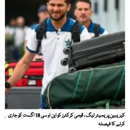
کیریبین پریمیئر لیگ ، قومی کرکٹرز کو این او سی 19 اگست کو جاری
پیٹ
کرنے کا فیصلہ