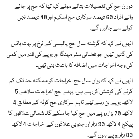
دوران حج کی تفصیلات بتاتے ہوئے کہا تھا کہ حج پر جانے
والے افراد 60 فیصد سرکاری حج اسکیم اور 40 فیصد نجی
کوٹے سے جائیں گے۔
انہوں نے کہا کہ گزشتہ سال حج پالیسی کے نرخ پر بہت باتیں
کی گئیں تھیں جو فضائی سفر مہنگا اور روپے کی قدر میں کمی
کی وجہ اخراجات میں اضافہ کا باعث بنی تھی۔
انہوں نے کہا کہ رواں سال حج اخراجات کو ممکنہ حد تک کم
کرنے کی کوشش کر رہے ہیں، پہلے حج اخراجات ساڑھے 5
لاکھ روپے بن رہے تھے تاہم سرکاری حج کوٹہ کے مطابق 4
لاکھ 70 ہزار روپے میں حج کیا جا سکے گا۔ شمالی علاقوں کا
پیکج 4 لاکھ 90 ہزار اور جنوبی علاقوں کے اخراجات 4 لاکھ
80 ہزار روپے ہوں گے۔