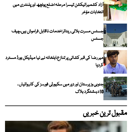
آزاد کشمیرالیکشن تیسرا مرحلہ؛ضلع پونچھ اور پلندری میں
انتخابات مؤخر
جسٹس مسرت ہلالی ریٹائر؛خدمات ناقابل فراموش ہیں،چیف
جسٹس
میر رضا کی قبر کشائی پر تنازع،اہلخانہ نے نیا میڈیکل بورڈ مسترد
کردیا
جنوبی وزیرستان اور دیر میں سکیورٹی فورسز کی کارروائیاں ،
10دہشتگرد ہلاک
مقبول ترین خبریں