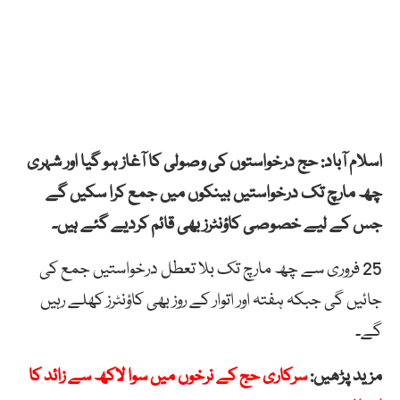
اسلام آباد: حج درخواستوں کی وصولی کا آغاز ہو گیا اور شہری
چھ مارچ تک درخواستیں بینکوں میں جمع کرا سکیں گے
جس کے لیے خصوصی کاؤنٹرز بھی قائم کردیے گئے ہیں۔
25 فروری سے چھ مارچ تک بلا تعطل درخواستیں جمع کی
جائیں گی جبکہ ہفتہ اور اتوار کے روز بھی کاؤنٹرز کھلے رہیں
گے۔
مزید پڑھیں:
سرکاری حج کے نرخوں میں سوا لاکھ سے زائد کا