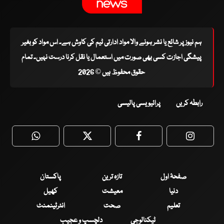
ہم نیوز پر شائع یا نشر ہونے والا مواد ادارتی ٹیم کی کاوش ہے۔ اس مواد کو بغیر
پیشگی اجازت کسی بھی صورت میں استعمال یا نقل کرنا درست نہیں۔ تمام
حقوق محفوظ ہیں © 2026
رابطہ کریں
پرائیویسی پالیسی
WhatsApp
Twitter
Facebook
Faceboo
صفحۂ اول
تازہ ترین
پاکستان
دنیا
معیشت
کھیل
تعلیم
صحت
انٹرٹینمنٹ
ٹیکنالوجی
دلچسپ و عجیب