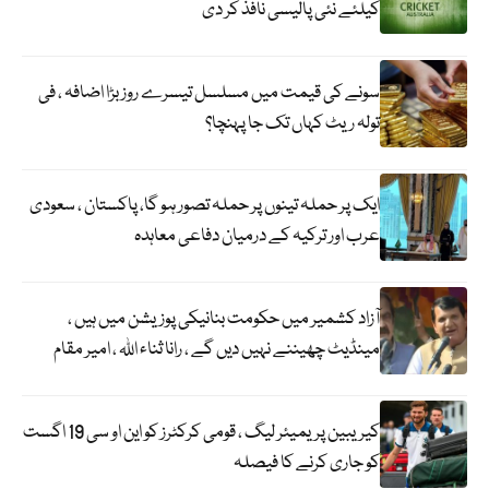
کیلئے نئی پالیسی نافذ کر دی
سونے کی قیمت میں مسلسل تیسرے روز بڑا اضافہ ، فی
تولہ ریٹ کہاں تک جا پہنچا؟
ایک پر حملہ تینوں پر حملہ تصور ہو گا، پاکستان ، سعودی
عرب اور ترکیہ کے درمیان دفاعی معاہدہ
آزاد کشمیر میں حکومت بنانیکی پوزیشن میں ہیں ،
مینڈیٹ چھیننے نہیں دیں گے ، رانا ثناء اللہ ، امیر مقام
کیریبین پریمیئر لیگ ، قومی کرکٹرز کو این او سی 19 اگست
کو جاری کرنے کا فیصلہ