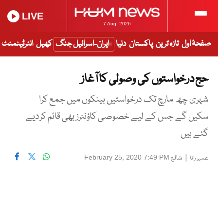
LIVE
7 Aug, 2026
صفحۂ اول
تازہ ترین
پاکستان
دنیا
ایران-اسرائیل جنگ
کھیل
انٹرٹینمنٹ
حج درخواستوں کی وصولی کا آغاز
شہری چھ مارچ تک درخواستیں بینکوں میں جمع کرا
سکیں گے جس کے لیے خصوصی کاؤنٹرز بھی قائم کردیے
گئے ہیں
|
شائع
February 25, 2020 7:49 PM
عمیر رانا