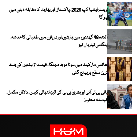
ویمنز ایشیا کپ 2026، پاکستان اور بھارت کا مقابلہ دبئی میں
ہو گا
آئندہ 48 گھنٹوں میں بارشوں اور دریاؤں میں طغیانی کا خدشہ،
ہنگامی تیاریاں تیز
عالمی مارکیٹ میں سونا مزید مہنگا ، قیمت 7 ہفتوں کی بلند
ترین سطح پر پہنچ گئی
بانی پی ٹی آئی اور بشریٰ بی بی کی قیدِ تنہائی کیس، دلائل مکمل،
فیصلہ محفوظ