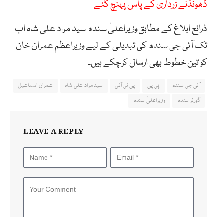
ڈھونڈنے زرداری کے پاس پہنچ گئے
ذرائع ابلاغ کے مطابق وزیراعلیٰ سندھ سید مراد علی شاہ اب
تک آئی جی سندھ کی تبدیلی کے لیے وزیراعظم عمران خان
کو تین خطوط بھی ارسال کرچکے ہیں۔
آئی جی سندھ
پی پی
پی ٹی آئی
سید مراد علی شاہ
عمران اسماعیل
گورنر سندھ
وزیراعلیٰ سندھ
LEAVE A REPLY