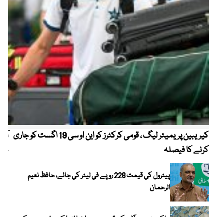
کیریبین پریمیئر لیگ ، قومی کرکٹرز کو این او سی 19 اگست کو جاری
آز
کرنے کا فیصلہ
چھی
پیٹرول کی قیمت 228 روپے فی لیٹر کی جائے، حافظ نعیم
الرحمان