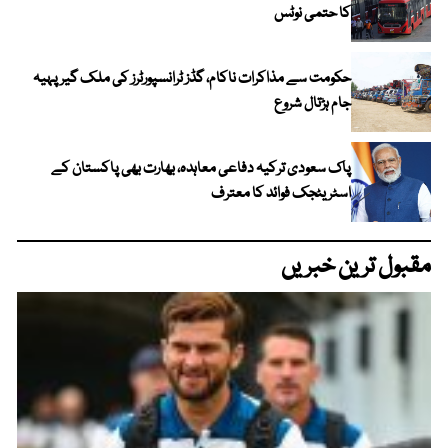
کا حتمی نوٹس
حکومت سے مذاکرات ناکام، گڈز ٹرانسپورٹرز کی ملک گیر پہیہ
جام ہڑتال شروع
پاک سعودی ترکیہ دفاعی معاہدہ، بھارت بھی پاکستان کے
اسٹریٹجک فوائد کا معترف
مقبول ترین خبریں