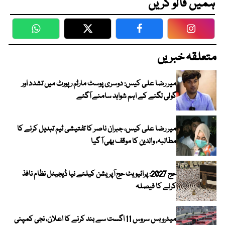
ہمیں فالو کریں
WhatsApp
Twitter
Facebook
Faceboo
متعلقہ خبریں
میر رضا علی کیس: دوسری پوسٹ مارٹم رپورٹ میں تشدد اور
گولی لگنے کے اہم شواہد سامنے آگئے
میر رضا علی کیس، جبران ناصر کا تفتیشی ٹیم تبدیل کرنے کا
مطالبہ، والدین کا موقف بھی آ گیا
حج 2027: پرائیویٹ حج آپریشن کیلئے نیا ڈیجیٹل نظام نافذ
کرنے کا فیصلہ
میٹرو بس سروس 11 اگست سے بند کرنے کا اعلان، نجی کمپنی