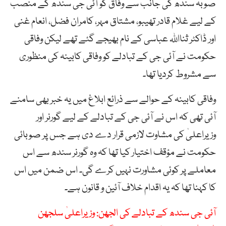
صوبہ سندھ کی جانب سے وفاق کو آئی جی سندھ کے منصب
کے لیے غلام قادر تھیبو، مشتاق مہر، کامران فضل، انعام غنی
اور ڈاکٹر ثنااللہ عباسی کے نام بھیجے گئے تھے لیکن وفاقی
حکومت نے آئی جی کے تبادلے کو وفاقی کابینہ کی منظوری
سے مشروط کردیا تھا۔
وفاقی کابینہ کے حوالے سے ذرائع ابلاغ میں یہ خبر بھی سامنے
آئی تھی کہ اس نے آئی جی کے تبادلے کے لیے گورنر اور
وزیراعلیٰ کی مشاوت لازمی قرار دے دی ہے جس پر صوبائی
حکومت نے مؤقف اختیار کیا تھا کہ وہ گورنر سندھ سے اس
معاملے پر کوئی مشاورت نہیں کرے گی۔ اس ضمن میں اس
کا کہنا تھا کہ یہ اقدام خلاف آئین و قانون ہے۔
آئی جی سندھ کے تبادلے کی الجھن: وزیراعلیٰ سلجھن