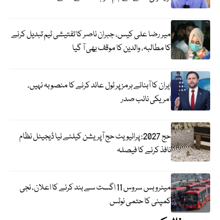
میر رضا علی کیس، جبران ناصر کا تفتیشی ٹیم تبدیل کرنے
کا مطالبہ، والدین کا موقف بھی آ گیا
ایران کا آبنائے ہرمز پر ٹول عائد کرنے کا منصوبہ نہیں،
امریکی نائب صدر
حج 2027: پرائیویٹ حج آپریشن کیلئے نیا ڈیجیٹل نظام
نافذ کرنے کا فیصلہ
میٹرو بس سروس 11 اگست سے بند کرنے کا اعلان، نجی
کمپنی کا حتمی نوٹس