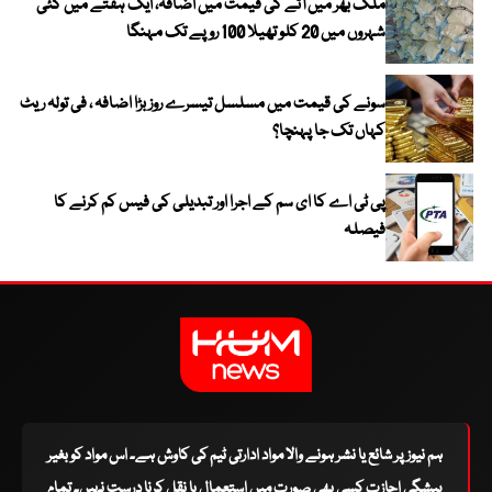
ملک بھر میں آٹے کی قیمت میں اضافہ، ایک ہفتے میں کئی
شہروں میں 20 کلو تھیلا 100 روپے تک مہنگا
سونے کی قیمت میں مسلسل تیسرے روز بڑا اضافہ ، فی تولہ ریٹ
کہاں تک جا پہنچا؟
پی ٹی اے کا ای سم کے اجرا اور تبدیلی کی فیس کم کرنے کا
فیصلہ
ہم نیوز پر شائع یا نشر ہونے والا مواد ادارتی ٹیم کی کاوش ہے۔ اس مواد کو بغیر
پیشگی اجازت کسی بھی صورت میں استعمال یا نقل کرنا درست نہیں۔ تمام