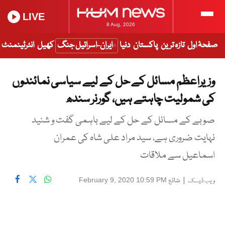
LIVE
8 Aug, 2026
صفحۂ اول
تازہ ترین
پاکستان
دنیا
ایران-اسرائیل جنگ
کھیل
انٹرٹینمنٹ
وزیراعظم مسائل کے حل کے لیے سیاسی نمائندوں
کی شمولیت چاہتے ہیں، گورنر سندھ
صوبے کے مسائل کے حل کے لیے باہمی گفت و شنید
نہایت ضروری ہے، سید مراد علی شاہ کی عمران
اسماعیل سے ملاقات
|
شائع
February 9, 2020 10:59 PM
ویب ڈیسک