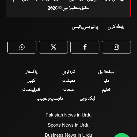
حقوق محفوظ ہیں © 2026
رابطہ کریں
پرائیویسی پالیسی
WhatsApp
Twitter
Facebook
Faceboo
صفحۂ اول
تازہ ترین
پاکستان
دنیا
معیشت
کھیل
تعلیم
صحت
انٹرٹینمنٹ
ٹیکنالوجی
دلچسپ و عجیب
Pakistan News in Urdu
Sports News in Urdu
Business News in Urdu