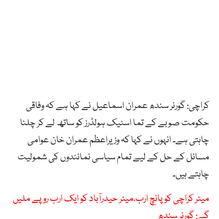
کراچی: گورنر سندھ عمران اسماعیل نے کہا ہے کہ وفاقی
حکومت صوبے کے تما اسٹیک ہولڈرز کو ساتھ لے کر چلنا
چاہتی ہے۔ انہوں نے کہا کہ وزیراعظم عمران خان عوامی
مسائل کے حل کے لیے تمام سیاسی نمائندوں کی شمولیت
چاہتے ہیں۔
میئر کراچی کو پانچ ارب،میئر حیدرآباد کو ایک ارب روپے ملیں
گے: گورنر سندھ