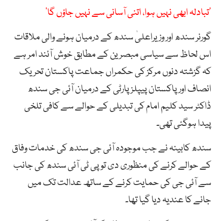
’تبادلہ ابھی نہیں ہوا، اتنی آسانی سے نہیں جاؤں گا‘
گورنر سندھ اور وزیراعلیٰ سندھ کے درمیان ہونے والی ملاقات
اس لحاظ سے سیاسی مبصرین کے مطابق خوش آئند امر ہے
کہ گزشتہ دنوں مرکز کی حکمراں جماعت پاکستان تحریک
انصاف اور پاکستان پیپلزپارٹی کے درمیان آئی جی سندھ
ڈاکٹر سید کلیم امام کی تبدیلی کے حوالے سے کافی تلخی
پیدا ہوگئی تھی۔
سندھ کابینہ نے جب موجودہ آئی جی سندھ کی خدمات وفاق
کے حوالے کرنے کی منظوری دی تو پی ٹی آئی سندھ کی جانب
سے آئی جی کی حمایت کرنے کے ساتھ عدالت تک میں
جانے کا عندیہ دیا گیا تھا۔