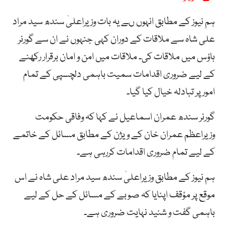
ہم نیوز کے مطابق انہوں ںے یہ بات وزیراعلیٰ سندھ سید مراد
علی شاہ سے ملاقات کے دوران کہی جنہوں نے ان سے گورنر
ہاؤس میں ملاقات کی۔ ملاقات میں امن و امان برقرار رکھنے
کے لیے ضروری اقدامات سمیت باہمی دلچسپی کے تمام
امورپر تبادلہ خیال کیا گیا۔
گورنر سندھ عمران اسماعیل نے کہا کہ وفاقی حکومت
وزیراعظم عمران خان کے ویژن کے مطابق مسائل کے خاتمے
کے لیے تمام ضروری اقدامات کررہی ہے۔
ہم نیوز کے مطابق وزیراعلیٰ سندھ سید مراد علی شاہ نے اس
موقع پر مؤقف اپنایا کہ صوبے کے مسائل کے حل کے لیے
باہمی گفت و شنید نہایت ضروری ہے۔