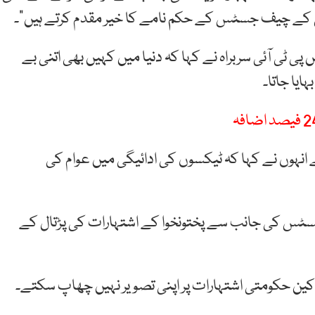
گی کے چیف جسٹس کے حکم نامے کا خیر مقدم کرتے ہیں”۔
ی ٹی آئی سربراہ نے کہا کہ دنیا میں کہیں بھی اتنی بے
ایا جاتا۔
نہوں نے کہا کہ ٹیکسوں کی ادائیگی میں عوام کی
ٹس کی جانب سے پختونخوا کے اشتہارات کی پڑتال کے
اراکین حکومتی اشتہارات پر اپنی تصویر نہیں چھاپ سکتے۔