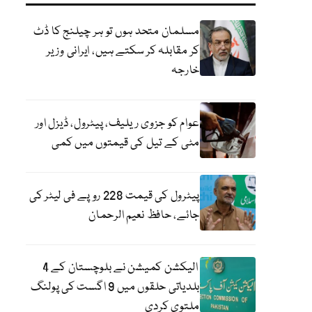
مسلمان متحد ہوں تو ہر چیلنج کا ڈٹ
کر مقابلہ کر سکتے ہیں، ایرانی وزیر
خارجہ
عوام کو جزوی ریلیف، پیٹرول، ڈیزل اور
مٹی کے تیل کی قیمتوں میں کمی
پیٹرول کی قیمت 228 روپے فی لیٹر کی
جائے، حافظ نعیم الرحمان
الیکشن کمیشن نے بلوچستان کے 4
بلدیاتی حلقوں میں 9 اگست کی پولنگ
ملتوی کردی