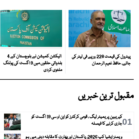
الیکشن کمیشن نے بلوچستان کے 4
پیٹرول کی قیمت 228 روپے فی لیٹر کی
بلدیاتی حلقوں میں 9 اگست کی پولنگ
جائے، حافظ نعیم الرحمان
ملتوی کردی
مقبول ترین خبریں
کیریبین پریمیئر لیگ ، قومی کرکٹرز کو این او سی 19 اگست کو
01
جاری کرنے کا فیصلہ
ویمنز ایشیا کپ 2026، پاکستان اور بھارت کا مقابلہ دبئی میں ہو