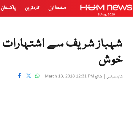
صفحۂ اول
تازہ ترین
پاکستان
8 Aug, 2026
شہباز شریف سے اشتہارات ک
خوش
|
شائع
March 13, 2018 12:31 PM
شاہد عباسی