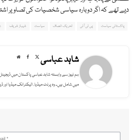
دیے تھے کہ اگر دوبارہ سیاسی شخصیات کی تصاویر اشتہار
پاکستانی سیاست
پی ٹی آئی
تحریک انصاف
سیاست
شہباز شریف
ع
شاہد عباسی
Website
Facebook
X
(Twitter)
ہم نیوز سے وابستہ شاہد عباسی پاکستان میں ڈیجیٹل 
میں شامل ہیں۔ وہ پرنٹ میڈیا، الیکٹرانک میڈیا اور 