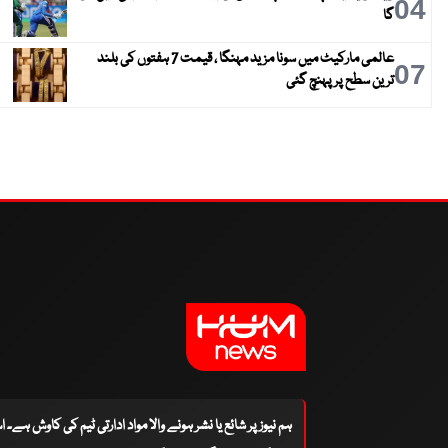
04
گا
عالمی مارکیٹ میں سونا مزید مہنگا ، قیمت 7 ہفتوں کی بلند
07
ترین سطح پر پہنچ گئی
ہم نیوز پر شائع یا نشر ہونے والا مواد ادارتی ٹیم کی کاوش ہے۔ 