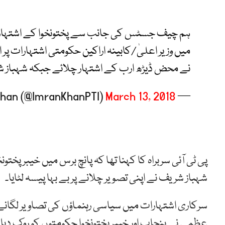
ہم چیف جسٹس کی جانب سے پختونخوا کے اشتہارات 
میں وزیر اعلیٰ/کابینہ اراکین حکومتی اشتہارات پر 
نے محض ڈیڑھ ارب کے اشتہار چلائے جبکہ شہباز شریف
March 13, 2018
— Imran Khan (@ImranKhanPTI)
پی ٹی آئی سربراہ کا کہنا تھا کہ پانچ برس میں خیبرپخ
شہباز شریف نے اپنی تصویر چلانے پر بے بہا پیسہ لٹایا۔
سرکاری اشتہارات میں سیاسی رہنماؤں کی تصاویر لگانے
عظمی نے پنجاب اور خیبرپختونخوا حکومتوں کو روک دی