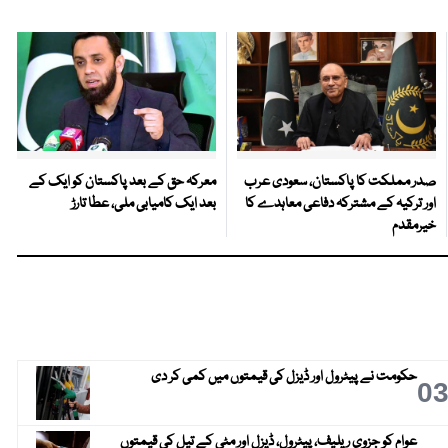
صدر مملکت کا پاکستان، سعودی عرب
معرکہ حق کے بعد پاکستان کو ایک کے
اور ترکیہ کے مشترکہ دفاعی معاہدے کا
بعد ایک کامیابی ملی، عطا تارڑ
خیرمقدم
حکومت نے پیٹرول اور ڈیزل کی قیمتوں میں کمی کر دی
0
عوام کو جزوی ریلیف، پیٹرول، ڈیزل اور مٹی کے تیل کی قیمتوں