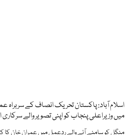
اسلام آباد: پاکستان تحریک انصاف کے سربراہ 
میں وزیراعلی پنجاب کو اپنی تصویر والے سرکاری اش
منگل کو سامنے آنے والے ردعمل میں عمران خان کا کہ