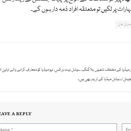
ات پر لگیں تو متعلقہ افراد ذمہ دار ہوں گے۔
مران خان
میڈیا کے مختلف شعبوں بلاگنگ، سوشل نیٹ ورکس، نیو میڈیا کو متعارف کرانے والے اولین افر
ڈیجیٹل/سوشل میڈیا کے ٹرینر بھی ہیں۔
EAVE A REPLY