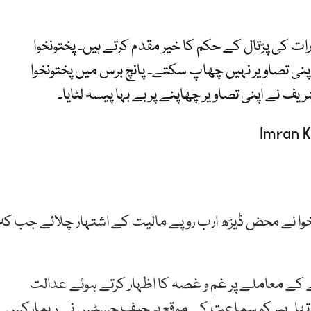
کی پڑتال کے حکم کا خیر مقدم کرتے ہیں۔ پختونخوا
اپنی تصاویر نہیں چھاپ سکتے۔ پانچ برس میں پختونخوا
 نے اپنی تصاویر چھاپنے پر بے بہا پیسہ لٹایا۔
تونخوا نے محض ڈیڑھ ارب روپے مالیت کے اشتہار چلائے جب کہ
 کے معاملے پر غم و غصہ کا اظہار کرتے ہوئے عدالت
ا تھا۔ پیر کو سماعت کے موقع پر چیف جسٹس نے ریمارکس