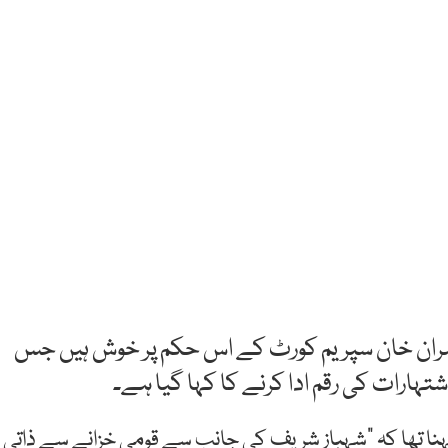
عمران خان سپریم کورٹ کے اس حکم پر خوش ہیں جس
تہارات کی رقم ادا کرنے کا کہا گیا ہے۔
نا تھا کہ “شہباز شریف کی جانب سے قومی خزانے سے ذاتی