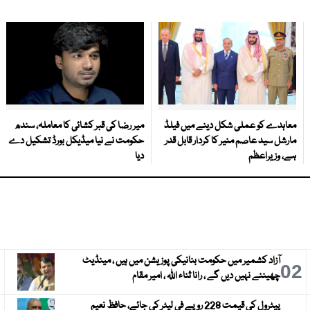
معاہدے کو عملی شکل دینے میں فیلڈ
میر رضا کی قبر کشائی کا معاملہ، سندھ
مارشل سید عاصم منیر کا کردار قابل قدر
حکومت نے نیا میڈیکل بورڈ تشکیل دے
ہے، وزیراعظم
دیا
آزاد کشمیر میں حکومت بنانیکی پوزیشن میں ہیں ، مینڈیٹ
3
02
چھیننے نہیں دیں گے ، رانا ثناء اللہ ، امیر مقام
پیٹرول کی قیمت 228 روپے فی لیٹر کی جائے، حافظ نعیم