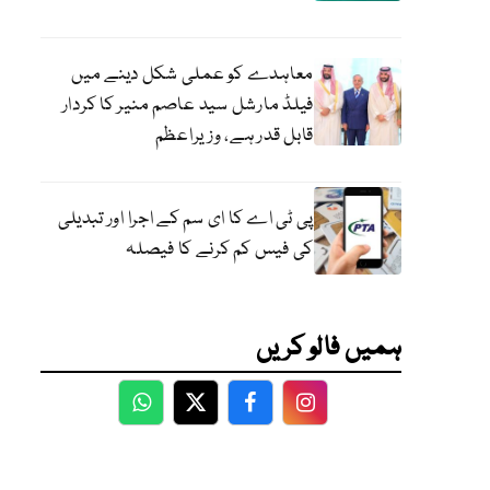
معاہدے کو عملی شکل دینے میں
فیلڈ مارشل سید عاصم منیر کا کردار
قابل قدر ہے، وزیراعظم
پی ٹی اے کا ای سم کے اجرا اور تبدیلی
کی فیس کم کرنے کا فیصلہ
ہمیں فالو کریں
WhatsApp
Twitter
Facebook
Facebook