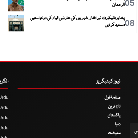
6
05
الرحمان
پشاور ہائیکورٹ نے افغان شہریوں کی عارضی قیام کی درخواستیں
9
08
مسترد کر دیں
نیوز کیٹیگریز
انگر
صفحۂ اول
Urdu
تازہ ترین
Urdu
پاکستان
Urdu
دنیا
Urdu
اس
معیشت
Urdu