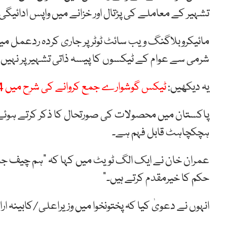
تشہیر کے معاملے کی پڑتال اور خزانے میں واپس ادائی
مائیکروبلاگنگ ویب سائٹ ٹوٹر پر جاری کردہ ردعمل میں پ
شرمی سے عوام کے ٹیکسوں کا پیسہ ذاتی تشہیر پر نہیں بہ
یہ دیکھیں:
ٹیکس گوشوارے جمع کروانے کی شرح میں 24 فیصد اضافہ
پاکستان میں محصولات کی صورتحال کا ذکر کرتے ہوئے ا
ہچکچاہٹ قابل فہم ہے۔
عمران خان نے ایک الگ ٹویٹ میں کہا کہ “ہم چیف جس
حکم کا خیرمقدم کرتے ہیں۔”
انہوں نے دعویٰ کیا کہ پختونخوا میں وزیراعلی/کابینہ 