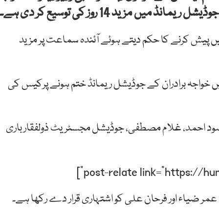
ں مزید 14 روز کی توسیع کر دی ہے۔
مبر کو دوبارہ عدالت میں پیش کرنے کا حکم دیتے ہوئے آئندہ سماعت پر مزید
 خواجہ برادران کے جوڈیشل ریمانڈ ختم ہونے پرکیس کی
صود احمد، غلام مصطفی، جوڈیشل مجسٹریٹ ذولفقار باری