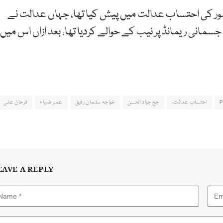
ہور کی احتساب عدالت میں پیش کیا تھا، جہاں عدالت نے
د رفیق اور سلمان رفیق کو ابتدائی طور پر 10 روزہ جسمانی ریمانڈ پر نیب کے حوالے کردیا تھا، بعد ازاں اس میں
P
احتساب عدالت،
جج جواد الحسن
خواجہ سلمان رفیق
عمر ضیاء
فرحان علی
EAVE A REPLY