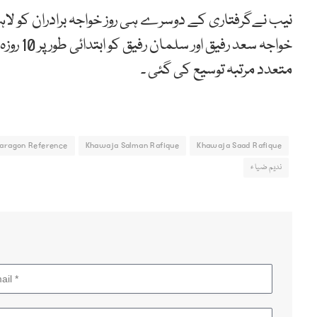
نیب نےگرفتاری کے دوسرے ہی روز خواجہ برادران کو لا
خواجہ سع
متعدد مرتبہ توسیع کی گئی ۔
aragon Reference
Khawaja Salman Rafique
Khawaja Saad Rafique
ندیم ضیاء