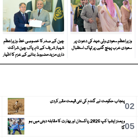
وزیراعظم سعودی ولی عہد کی دعوت پر
چین کے صدر کا خصوصی خط وزیراعظم
سعودی عرب پہنچ گئے، پر تپاک استقبال
شہباز شریف کے نام، پاک چین شراکت
داری مزید مضبوط بنانے کے عزم کا اظہار
پنجاب حکومت نے گندم کی نئی قیمت مقرر کردی
3
02
ویمنز ایشیا کپ 2026، پاکستان اور بھارت کا مقابلہ دبئی میں ہو
6
05
گا