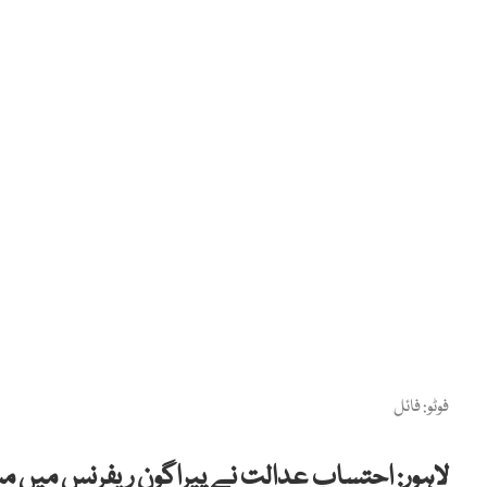
فوٹو: فائل
لاہور: احتساب عدالت نے پیراگون ریفرنس میں مس