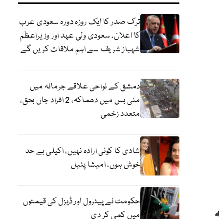
ترک صدر کا ایک روزہ دورہ سعودی عرب
کا اعلان، سعودی ولی عہد اور وزیراعظم
شہباز شریف سے اہم ملاقات کریں گے
دمشق کے نواحی علاقے جرمانہ میں
منی بس میں دھماکہ، 2 افراد جاں بحق،
متعدد زخمی
شادی کا کوئی ارادہ نہیں، اکیلی بے حد
خوش ہوں، امیشا پٹیل
حکومت نے پیٹرول اور ڈیزل کی قیمتوں
میں کمی کر دی