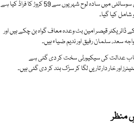
پراسیکیوٹر نیب نے مؤقف اپنایا تھا کہ ملزموں نے پیراگون سوسائٹی میں سادہ لوح شہریوں سے 59 کروڑ کا فراڈ کیا ہے
ے ڈائریکٹر قیصر امین بٹ وعدہ معاف گواہ بن چکے ہیں اور
تساب عدالت کی سیکیورٹی سخت کر دی گئی ہے
 اور خار دار تاریں لگا کر سڑک بند کر دی گئی ہیں۔
ِ منظر