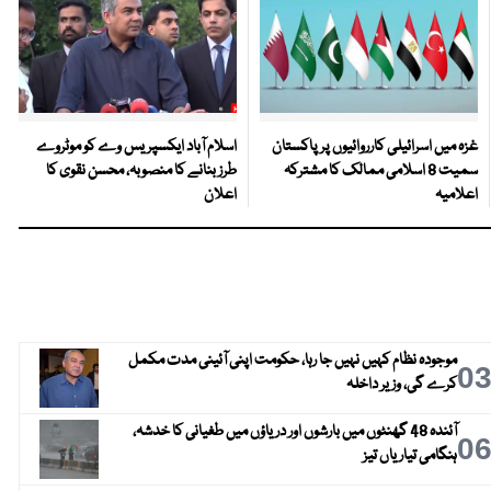
غزہ میں اسرائیلی کارروائیوں پر پاکستان
اسلام آباد ایکسپریس وے کو موٹروے
سمیت 8 اسلامی ممالک کا مشترکہ
طرز بنانے کا منصوبہ، محسن نقوی کا
اعلامیہ
اعلان
موجودہ نظام کہیں نہیں جا رہا، حکومت اپنی آئینی مدت مکمل
0
کرے گی، وزیر داخلہ
آئندہ 48 گھنٹوں میں بارشوں اور دریاؤں میں طغیانی کا خدشہ،
0
ہنگامی تیاریاں تیز