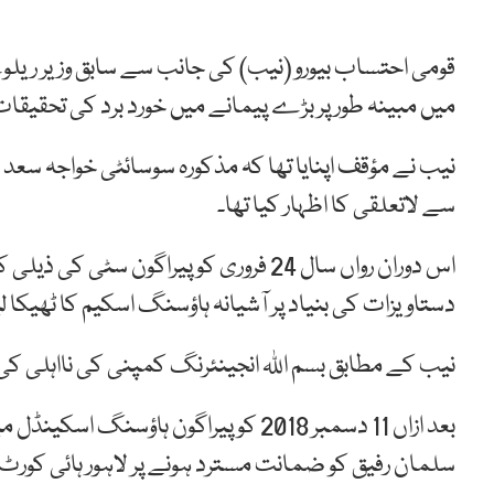
قومی احتساب بیورو (نیب) کی جانب سے سابق وزیر ریل
میں مبینہ طور پر بڑے پیمانے میں خورد برد کی تحقیقات کا آغاز نومبر 2018
نیب نے مؤقف اپنایا تھا کہ مذکورہ سوسائٹی خواجہ سع
سے لاتعلقی کا اظہار کیا تھا۔
اس دوران رواں سال 24 فروری کو پیراگون
دستاویزات کی بنیاد پر آشیانہ ہاؤسنگ اسکیم کا ٹھیکا لین
نیب کے مطابق بسم اللہ انجینئرنگ کمپنی کی نااہلی کی وجہ سے حکومت کو 0
بعد ازاں 11 دسمبر 2018 کو پیراگون ہاؤس
سلمان رفیق کو ضمانت مسترد ہونے پر لاہور ہائی کورٹ 