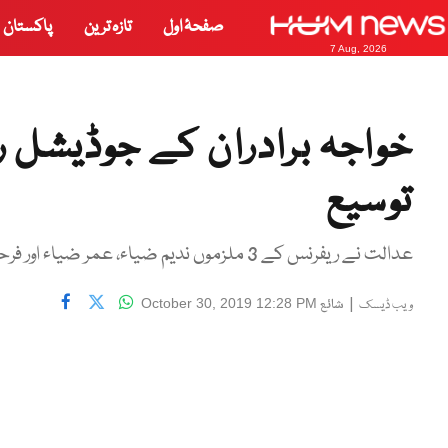
صفحۂ اول
تازہ ترین
پاکستان
7 Aug, 2026
توسیع
عدالت نے ریفرنس کے 3 ملزموں ندیم ضیاء، عمر ضیاء اور فرحان علی کو اشتہاری قرار دے رکھا ہے۔
|
شائع
October 30, 2019 12:28 PM
ویب ڈیسک