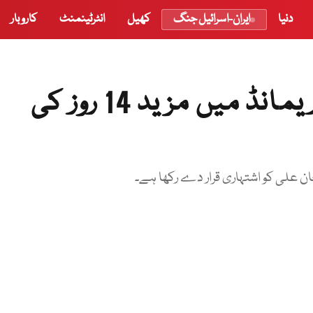
دنیا
ایران-اسرائیل جنگ
کھیل
انٹرٹینمنٹ
کاروبار
خواجہ برادران کے جوڈیشل ریمانڈ میں مزید 14 روز کی