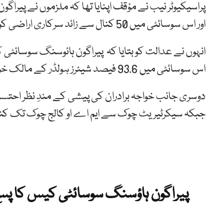
اور اس سوسائٹی میں 50 کنال سے زائد سرکاری اراضی کو شامل کیا گیا۔
انہوں نے عدالت کو بتایا کہ پیراگون ہائوسنگ سوسائٹی ک
اس سوسائٹی میں 93.6 فیصد شیئرز ہولڈر کے مالک خواجہ سعد، سلمان رفیق اور ندیم ضیاء ہیں۔
دوسری جانب خواجہ برادران کی پیشی کے مندِ نظر اح
جبکہ سیکرٹیریٹ چوک سے ایم اے او کالج چوک تک کنٹینرز
پیراگون ہاؤسنگ سوسائٹی کیس کا پس