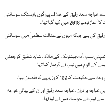
وے خواجہ سعد رفیق کے خلاف پیراگون ہاؤسنگ سوسائٹی
 میں کیا گیا تھا ۔
د رفیق کی ہے جبکہ انہوں نے عدالت عظمیٰ میں سوسائٹی
 سٹی کی ذیلی کمپنی بسم اللہ انجینئرنگ کے مالک شاہد شفیق کو جعلی
ے کے الزام میں نیب نے گرفتار کیا تھا۔
10 کروڑ روپے کا نقصان ہوا۔
نگ اسکینڈل میں خواجہ برادران، خواجہ سعد رفیق اور ان کے بھائی خواجہ
سے نیب نے حراست میں لے لیا تھا۔