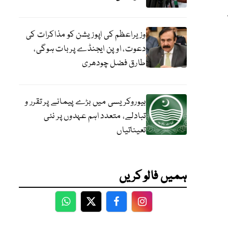
وزیراعظم کی اپوزیشن کو مذاکرات کی
دعوت، اوپن ایجنڈے پر بات ہوگی،
طارق فضل چودھری
بیوروکریسی میں بڑے پیمانے پر تقرر و
تبادلے، متعدد اہم عہدوں پر نئی
تعیناتیاں
ہمیں فالو کریں
WhatsApp
Twitter
Facebook
Facebook