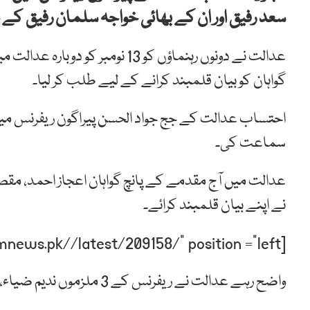
سعد رفیق اور ان کے بھائی خواجہ سلمان رفیق کے جوڈیشل ریمانڈ می
عدالت نے دونوں رہنماؤں کو 13 نو
گواہان کو بیان قلمبند کرانے کے لیے طلب کر لیا۔
احتساب عدالت کے جج جواد الحسن پیراگون ریفرنس میں
سماعت کی۔
عدالت میں آج مقدمے کے پانچ گواہان اعجاز احمد، مق
نے اپنے بیان قلمبند کرائے۔
[post-relate link=”https://humnews.pk//latest/209158/” position =”left”]
واضح رہے عدالت نے ریفرنس کے 3 ملزموں ندیم ضیاء، عمر ضیاء اور فرحان علی کو اشتہاری قرار دے رکھا ہے۔