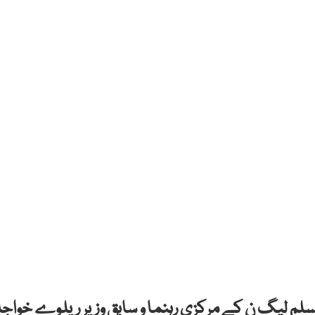
لم لیگ ن کے مرکزی رہنما و سابق وزیر ریلوے خواجہ