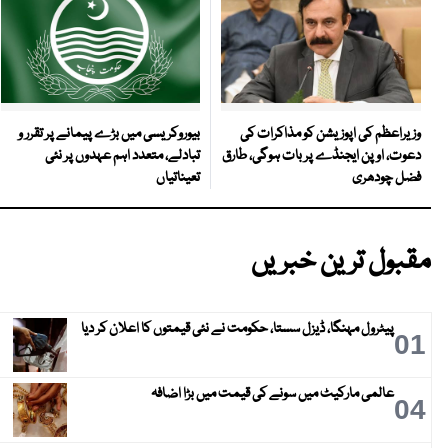
بیوروکریسی میں بڑے پیمانے پر تقرر و
وزیراعظم کی اپوزیشن کو مذاکرات کی
تبادلے، متعدد اہم عہدوں پر نئی
دعوت، اوپن ایجنڈے پر بات ہوگی، طارق
تعیناتیاں
فضل چودھری
مقبول ترین خبریں
پیٹرول مہنگا، ڈیزل سستا، حکومت نے نئی قیمتوں کا اعلان کر دیا
01
عالمی مارکیٹ میں سونے کی قیمت میں بڑا اضافہ
04