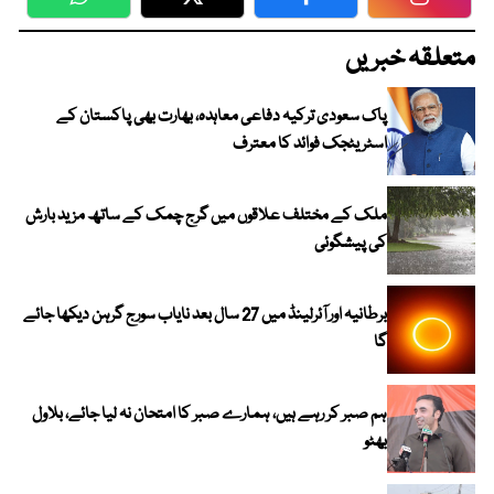
WhatsApp
Twitter
Facebook
Faceboo
متعلقہ خبریں
پاک سعودی ترکیہ دفاعی معاہدہ، بھارت بھی پاکستان کے
اسٹریٹجک فوائد کا معترف
ملک کے مختلف علاقوں میں گرج چمک کے ساتھ مزید بارش
کی پیشگوئی
برطانیہ اور آئرلینڈ میں 27 سال بعد نایاب سورج گرہن دیکھا جائے
گا
ہم صبر کر رہے ہیں، ہمارے صبر کا امتحان نہ لیا جائے، بلاول
بھٹو