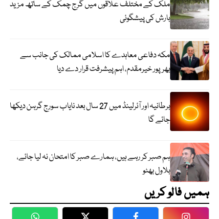
ملک کے مختلف علاقوں میں گرج چمک کے ساتھ مزید
بارش کی پیشگوئی
مکہ دفاعی معاہدے کا اسلامی ممالک کی جانب سے
بھرپور خیرمقدم، اہم پیشرفت قرار دے دیا
برطانیہ اور آئرلینڈ میں 27 سال بعد نایاب سورج گرہن دیکھا
جائے گا
ہم صبر کر رہے ہیں، ہمارے صبر کا امتحان نہ لیا جائے،
بلاول بھٹو
ہمیں فالو کریں