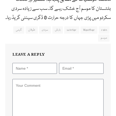
بلتستان کا موسم آج خشک رہے گا۔ سب سے زیادہ سردی
سکردو میں پڑی جہاں کا درجہ حرارت 0 ڈگری سینٹی گریڈ رہا۔
rain
Weather
winter
بارش
سردی
طوفان
گرمی
موسم
LEAVE A REPLY