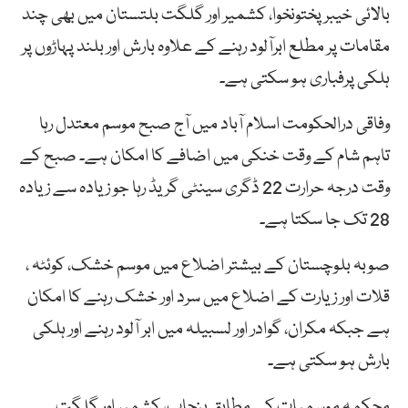
بالائی خیبر پختونخوا، کشمیر اور گلگت بلتستان میں بھی چند
مقامات پر مطلع ابرآلود رہنے کے علاوہ بارش اور بلند پہاڑوں پر
ہلکی پرفباری ہو سکتی ہے۔
وفاقی درالحکومت اسلام آباد میں آج صبح موسم معتدل رہا
تاہم شام کے وقت خنکی میں اضافے کا امکان ہے۔ صبح کے
وقت درجہ حرارت 22 ڈگری سینٹی گریڈ رہا جو زیادہ سے زیادہ
28 تک جا سکتا ہے۔
صوبہ بلوچستان کے بیشتر اضلاع میں موسم خشک، کوئٹہ ،
قلات اور زیارت کے اضلاع میں سرد اور خشک رہنے کا امکان
ہے جبکہ مکران، گوادر اور لسبیلہ میں ابر آلود رہنے اور ہلکی
بارش ہو سکتی ہے۔
محکمہ موسمیات کے مطابق پنجاب، کشمیر اور گلگت