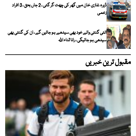
ڈیرہ غازی خان میں گھر کی چھت گر گئی ، 2 جاں بحق ، 3 افراد
زخمی
الٹی گنتی والے خود بھی سیدھے ہو جائیں گے ، ان کی گنتی بھی
سیدھی ہو جائیگی ، رانا ثناء اللہ
مقبول ترین خبریں