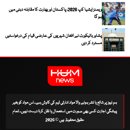
ویمنز ایشیا کپ 2026، پاکستان اور بھارت کا مقابلہ دبئی میں
ہو گا
پشاور ہائیکورٹ نے افغان شہریوں کی عارضی قیام کی درخواستیں
مسترد کر دیں
ہم نیوز پر شائع یا نشر ہونے والا مواد ادارتی ٹیم کی کاوش ہے۔ اس مواد کو بغیر
پیشگی اجازت کسی بھی صورت میں استعمال یا نقل کرنا درست نہیں۔ تمام
حقوق محفوظ ہیں © 2026