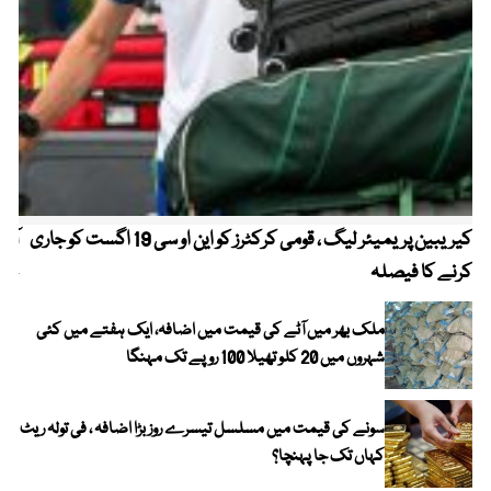
کیریبین پریمیئر لیگ ، قومی کرکٹرز کو این او سی 19 اگست کو جاری
آز
کرنے کا فیصلہ
چھی
ملک بھر میں آٹے کی قیمت میں اضافہ، ایک ہفتے میں کئی
شہروں میں 20 کلو تھیلا 100 روپے تک مہنگا
سونے کی قیمت میں مسلسل تیسرے روز بڑا اضافہ ، فی تولہ ریٹ
کہاں تک جا پہنچا؟