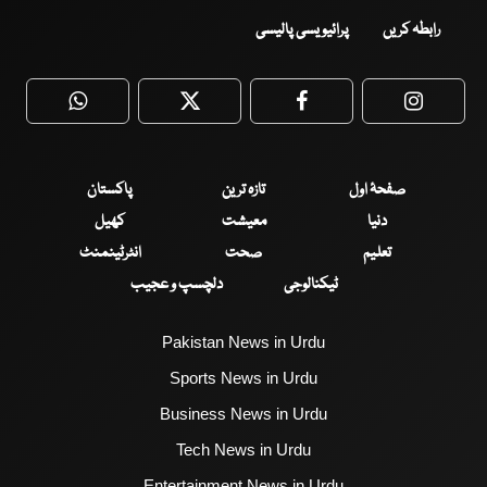
رابطہ کریں
پرائیویسی پالیسی
WhatsApp
Twitter
Facebook
Faceboo
صفحۂ اول
تازہ ترین
پاکستان
دنیا
معیشت
کھیل
تعلیم
صحت
انٹرٹینمنٹ
ٹیکنالوجی
دلچسپ و عجیب
Pakistan News in Urdu
Sports News in Urdu
Business News in Urdu
Tech News in Urdu
Entertainment News in Urdu