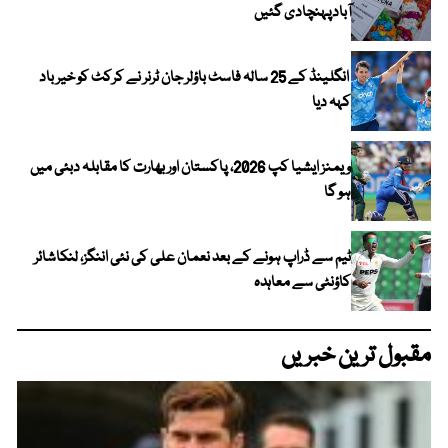
آبادپہنچادی گئیں
انگلینڈ کے 25 سالہ فاسٹ باؤلر جان ٹرنر نے کرکٹ کو خیر باد
کہہ دیا
ویمنز ایشیا کپ 2026، پاکستان اور بھارت کا مقابلہ دبئی میں
ہو گا
ٹیم سے ڈراپ ہونے کے بعد نعمان علی کی نئی اننگز، لنکاشائر
کاؤنٹی سے معاہدہ
مقبول ترین خبریں