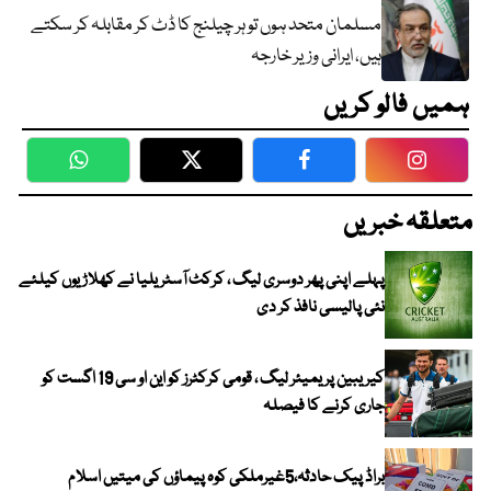
مسلمان متحد ہوں تو ہر چیلنج کا ڈٹ کر مقابلہ کر سکتے
ہیں، ایرانی وزیر خارجہ
ہمیں فالو کریں
WhatsApp
Twitter
Facebook
Faceboo
متعلقہ خبریں
پہلے اپنی پھر دوسری لیگ ، کرکٹ آسٹریلیا نے کھلاڑیوں کیلئے
نئی پالیسی نافذ کر دی
کیریبین پریمیئر لیگ ، قومی کرکٹرز کو این او سی 19 اگست کو
جاری کرنے کا فیصلہ
براڈ پیک حادثہ،5غیرملکی کوہ پیماؤں کی میتیں اسلام