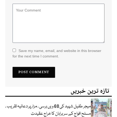
Save my name, email, and website in this browser
for the next time I comment.
تازہ ترین خبریں
میجر طفیل شہید کی 68 ویں برسی ، مزار پر دعائیہ تقریب ،
مسلح افواج کے سربراہان کا خراج عقیدت