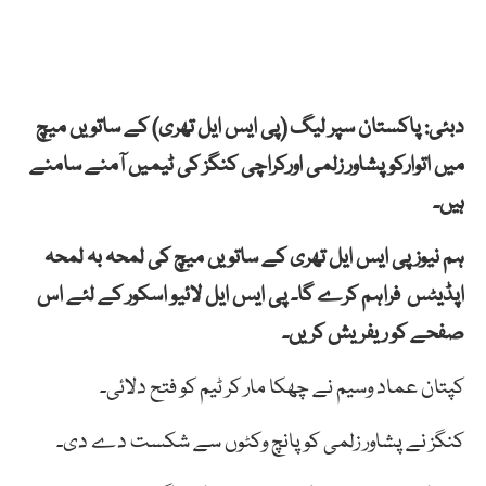
دبئی: پاکستان سپر لیگ (پی ایس ایل تھری) کے ساتویں میچ
میں اتوارکو پشاور زلمی اورکراچی کنگز کی ٹیمیں آمنے سامنے
ہیں۔
ہم نیوز پی ایس ایل تھری کے ساتویں میچ کی لمحہ بہ لمحہ
اپڈیٹس فراہم کرے گا۔ پی ایس ایل لائیو اسکور کے لئے اس
صفحے کو ریفریش کریں۔
کپتان عماد وسیم نے چھکا مار کر ٹیم کو فتح دلائی۔
کنگز نے پشاور زلمی کو پانچ وکٹوں سے شکست دے دی۔