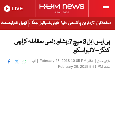
LIVE
8 Aug, 2026
صفحۂ اول
تازہ ترین
پاکستان
دنیا
ایران-اسرائیل جنگ
کھیل
انٹرٹینمنٹ
پی ایس ایل 3 میچ 7: پشاور زلمی بمقابلہ کراچی
کنگز – لائیو اسکور
|
شائع
|
اپ
February 25, 2018 10:05 PM
نازش حسن
ڈیٹ
|
February 26, 2018 5:51 PM