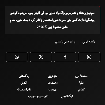
ہم نیوز پر شائع یا نشر ہونے والا مواد ادارتی ٹیم کی کاوش ہے۔ اس مواد کو بغیر
پیشگی اجازت کسی بھی صورت میں استعمال یا نقل کرنا درست نہیں۔ تمام
حقوق محفوظ ہیں © 2026
رابطہ کریں
پرائیویسی پالیسی
WhatsApp
Twitter
Facebook
Faceboo
صفحۂ اول
تازہ ترین
پاکستان
دنیا
معیشت
کھیل
تعلیم
صحت
انٹرٹینمنٹ
ٹیکنالوجی
دلچسپ و عجیب