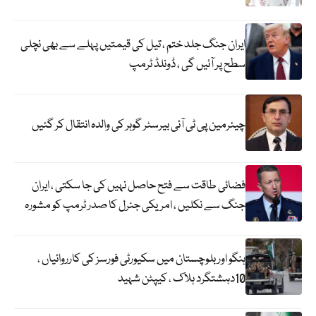
ایران جنگ جلد ختم ، تیل کی قیمتیں پہلے سے بھی نچلی
سطح پر آئیں گی ، ڈونلڈ ٹرمپ
چیئرمین پی ٹی آئی بیرسٹر گوہر کی والدہ انتقال کر گئیں
فضائی طاقت سے فتح حاصل نہیں کی جا سکتی ، ایران
جنگ سے نکلیں ، امریکی جنرل کا صدر ٹرمپ کو مشورہ
ہنگو اور بلوچستان میں سکیورٹی فورسز کی کارروائیاں ،
10دہشتگرد ہلاک ، کیپٹن شہید