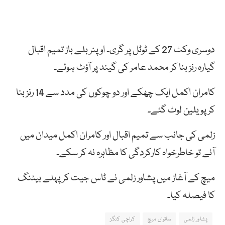
دوسری وکٹ 27 کے ٹوٹل پر گری۔ اوپنر بلے باز تمیم اقبال
گیارہ رنز بنا کر محمد عامر کی گیند پر آؤٹ ہوئے۔
کامران اکمل ایک چھکے اور دو چوکوں کی مدد سے 14 رنز بنا
کر پویلین لوٹ گئے۔
زلمی کی جانب سے تمیم اقبال اور کامران اکمل میدان میں
آئے تو خاطرخواہ کارکردگی کا مظاہرہ نہ کر سکے۔
میچ کے آغاز میں پشاور زلمی نے ٹاس جیت کر پہلے بیٹنگ
کا فیصلہ کیا۔
پشاور زلمی
ساتواں میچ
کراچی کنگز