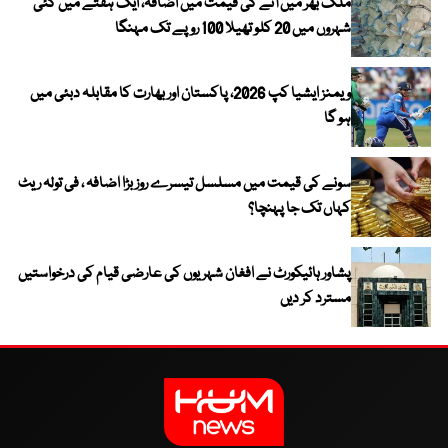
ملک بھر میں آٹے کی قیمت میں اضافہ، ایک ہفتے میں کئی
شہروں میں 20 کلو تھیلا 100 روپے تک مہنگا
ویمنز ایشیا کپ 2026، پاکستان اور بھارت کا مقابلہ دبئی میں
ہو گا
سونے کی قیمت میں مسلسل تیسرے روز بڑا اضافہ ، فی تولہ ریٹ
کہاں تک جا پہنچا؟
پشاور ہائیکورٹ نے افغان شہریوں کی عارضی قیام کی درخواستیں
مسترد کر دیں