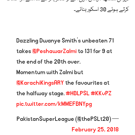
کرتے ہوئے 30 اسکور بنائے۔
Dazzling Dwanye Smith's unbeaten 71
takes
@PeshawarZalmi
to 131 for 9 at
the end of the 20th over.
Momentum with Zalmi but
@KarachiKingsARY
the favourites at
the halfway stage.
#HBLPSL
#KKvPZ
pic.twitter.com/kMMEFBNYpg
— PakistanSuperLeague (@thePSLt20)
February 25, 2018