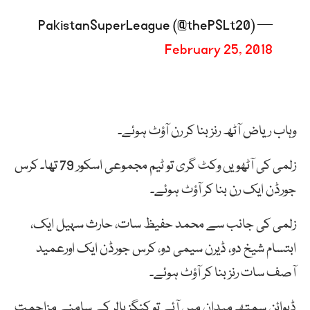
— PakistanSuperLeague (@thePSLt20)
February 25, 2018
وہاب ریاض آٹھ رنز بنا کر رن آؤٹ ہوئے۔
زلمی کی آٹھویں وکٹ گری تو ٹیم مجموعی اسکور 79 تھا۔ کرس
جورڈن ایک رن بنا کر آؤٹ ہوئے۔
زلمی کی جانب سے محمد حفیظ سات، حارث سہیل ایک،
ابتسام شیخ دو، ڈیرن سیمی دو، کرس جورڈن ایک اورعمید
آصف سات رنز بنا کر آؤٹ ہوئے۔
ڈیوائن سمتھ میدان میں آئے تو کنگز بالر کے سامنے مزاحمت