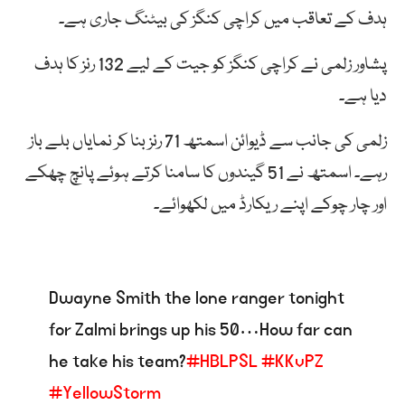
ہدف کے تعاقب میں کراچی کنگز کی بیٹنگ جاری ہے۔
پشاور زلمی نے کراچی کنگز کو جیت کے لیے 132 رنز کا ہدف
دیا ہے۔
زلمی کی جانب سے ڈیوائن اسمتھ 71 رنز بنا کر نمایاں بلے باز
رہے۔ اسمتھ نے 51 گیندوں کا سامنا کرتے ہوئے پانچ چھکے
اور چار چوکے اپنے ریکارڈ میں لکھوائے۔
Dwayne Smith the lone ranger tonight
for Zalmi brings up his 50…How far can
he take his team?
#HBLPSL
#KKvPZ
#YellowStorm