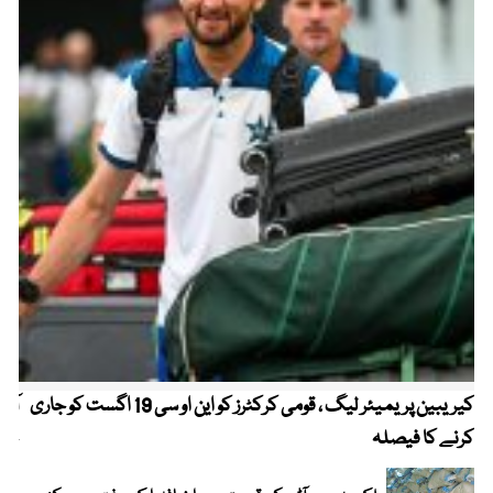
کیریبین پریمیئر لیگ ، قومی کرکٹرز کو این او سی 19 اگست کو جاری
آز
کرنے کا فیصلہ
چھی