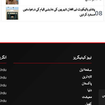
پشاور ہائیکورٹ نے افغان شہریوں کی عارضی قیام کی درخواستیں
9
08
مسترد کر دیں
نیوز کیٹیگریز
انگر
صفحۂ اول
Urdu
تازہ ترین
Urdu
پاکستان
Urdu
دنیا
Urdu
اس
معیشت
Urdu
کھیل