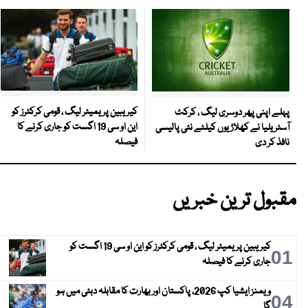
کیریبین پریمیئر لیگ ، قومی کرکٹرز کو
پہلے اپنی پھر دوسری لیگ ، کرکٹ
این او سی 19 اگست کو جاری کرنے کا
آسٹریلیا نے کھلاڑیوں کیلئے نئی پالیسی
فیصلہ
نافذ کر دی
مقبول ترین خبریں
کیریبین پریمیئر لیگ ، قومی کرکٹرز کو این او سی 19 اگست کو
01
جاری کرنے کا فیصلہ
ویمنز ایشیا کپ 2026، پاکستان اور بھارت کا مقابلہ دبئی میں ہو
04
گا