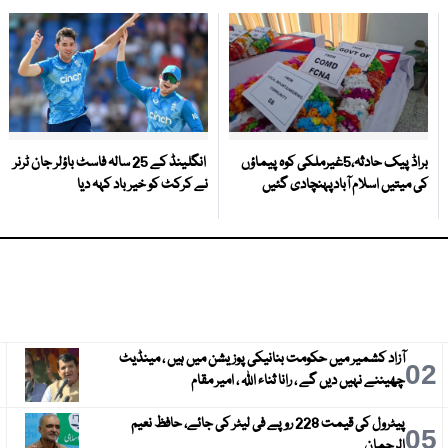
براڈ پیک حادثہ،5غیرملکی کوہ پیماؤں
انگلینڈ کے 25 سالہ فاسٹ باؤلر جان ٹرنر
کی میتیں اسلام آبادپہنچادی گئیں
نے کرکٹ کو خیر باد کہہ دیا
آزاد کشمیر میں حکومت بنانیکی پوزیشن میں ہیں ، مینڈیٹ
3
02
چھیننے نہیں دیں گے ، رانا ثناء اللہ ، امیر مقام
پیٹرول کی قیمت 228 روپے فی لیٹر کی جائے، حافظ نعیم
6
05
الرحمان