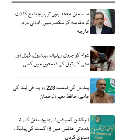
مسلمان متحد ہوں تو ہر چیلنج کا ڈٹ
کر مقابلہ کر سکتے ہیں، ایرانی وزیر
خارجہ
عوام کو جزوی ریلیف، پیٹرول، ڈیزل اور
مٹی کے تیل کی قیمتوں میں کمی
پیٹرول کی قیمت 228 روپے فی لیٹر کی
جائے، حافظ نعیم الرحمان
الیکشن کمیشن نے بلوچستان کے 4
بلدیاتی حلقوں میں 9 اگست کی پولنگ
ملتوی کردی