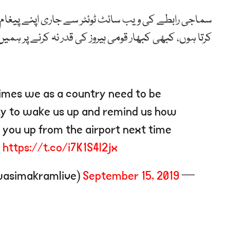
سماجی رابطے کی ویب سائٹ ٹوئٹر سے جاری اپنے پیغا
کرتا ہوں، کبھی کبھار قومی ہیروز کی قدر نہ کرنے پر ہم
times we as a country need to be
ity to wake us up and remind us how
g you up from the airport next time
!
https://t.co/i7K1S4l2jx
September 15, 2019
— Wasim Akram (@wasimakramlive)