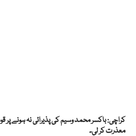
کراچی: باکسر محمد وسیم کی پذیرائی نہ ہونے پر ق
معذرت کر لی۔