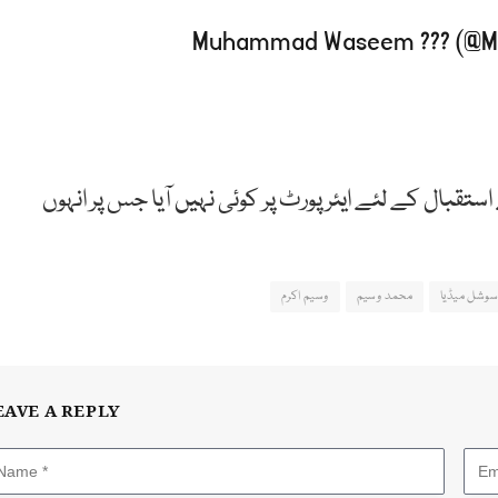
تقبال کے لئے ایئرپورٹ پر کوئی نہیں آیا جس پر انہوں
سوشل میڈیا
محمد وسیم
وسیم اکرم
EAVE A REPLY