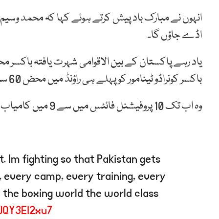
انہوں نے مبارک باد پیش کرتے ہوئے کہا کہ محمد وسیم آئن
اڈے جاؤں گا۔
یاد رہے پاکستان کے بین الاقوامی شہرت یافتہ باکسر م
باکسر کونراڈو ٹینامور کو پہلے ہی راؤنڈ میں محض 60 سیکینڈز کے اندر ناک آؤٹ کردیا تھا۔
وہ اب تک 10 پروفیشنل فائٹس میں سے 9 میں کامیاب ہوئے ہیں اور انہوں نے 7 بار حریف باکسر کو ناک آؤٹ بھی کیا۔
t. Im fighting so that Pakistan gets
t, every camp, every training, every
 the boxing world the world class
/JQY3EI2xu7