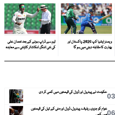
ویمنز ایشیا کپ 2026، پاکستان اور
ٹیم سے ڈراپ ہونے کے بعد نعمان علی
بھارت کا مقابلہ دبئی میں ہو گا
کی نئی اننگز، لنکاشائر کاؤنٹی سے معاہدہ
حکومت نے پیٹرول اور ڈیزل کی قیمتوں میں کمی کر دی
0
عوام کو جزوی ریلیف، پیٹرول، ڈیزل اور مٹی کے تیل کی قیمتوں
0
میں کمی