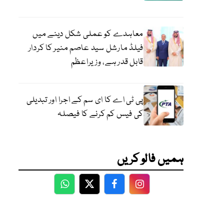
معاہدے کو عملی شکل دینے میں
فیلڈ مارشل سید عاصم منیر کا کردار
قابل قدر ہے، وزیراعظم
پی ٹی اے کا ای سم کے اجرا اور تبدیلی
کی فیس کم کرنے کا فیصلہ
ہمیں فالو کریں
WhatsApp
Twitter
Facebook
Facebook