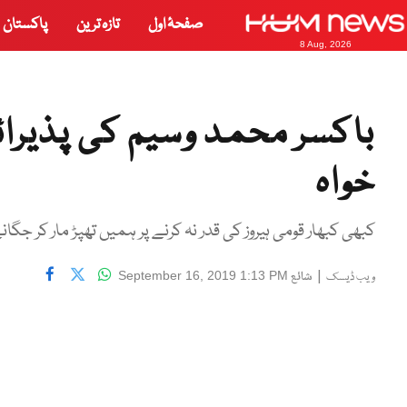
صفحۂ اول
تازہ ترین
پاکستان
8 Aug, 2026
باکسر محمد وسیم کی پذیرائ
خواہ
کبھی کبھار قومی ہیروز کی قدر نہ کرنے پر ہمیں تھپڑ مار کر ج
|
شائع
September 16, 2019 1:13 PM
ویب ڈیسک