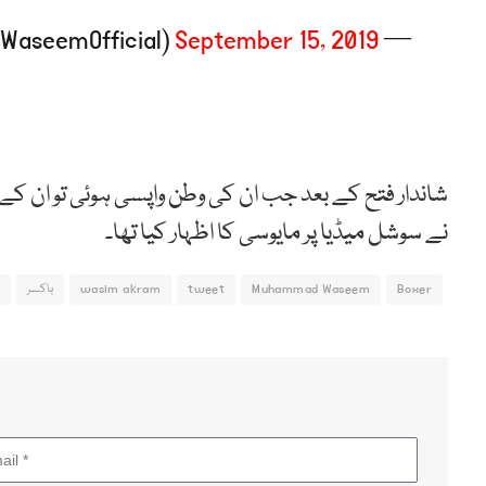
September 15, 2019
— Muhammad Waseem ??? (@MWaseemOfficial)
شاندار فتح کے بعد جب ان کی وطن واپسی ہوئی تو ان کے اس
نے سوشل میڈیا پر مایوسی کا اظہار کیا تھا۔
Boxer
Muhammad Waseem
tweet
wasim akram
باکسر