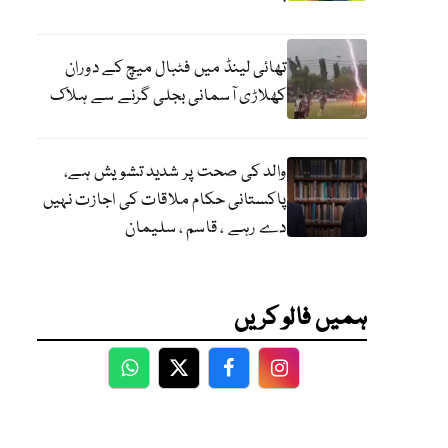
تھائی لینڈ میں فٹبال میچ کے دوران
کھلاڑی آسمانی بجلی گرنے سے ہلاک
والد کی صحت پر شدید تشویش ہے،
پاکستانی حکام ملاقات کی اجازت نہیں
دے رہے ، قاسم ، سلیمان
ہمیں فالو کریں
WhatsApp
Twitter
Facebook
Facebook