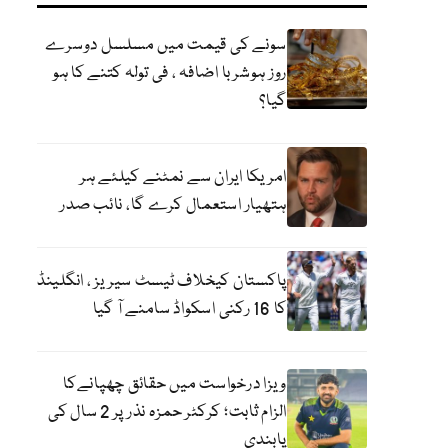
سونے کی قیمت میں مسلسل دوسرے
روز ہوشربا اضافہ ، فی تولہ کتنے کا ہو
گیا؟
امریکا ایران سے نمٹنے کیلئے ہر
ہتھیار استعمال کرے گا، نائب صدر
پاکستان کیخلاف ٹیسٹ سیریز ، انگلینڈ
کا 16 رکنی اسکواڈ سامنے آ گیا
ویزا درخواست میں حقائق چھپانےکا
الزام ثابت؛ کرکٹر حمزہ نذر پر 2 سال کی
پابندی