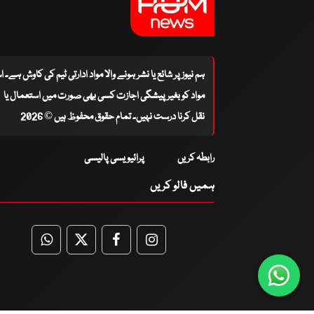
ہم نیوز پر شائع یا نشر ہونے والا مواد ادارتی ٹیم کی کاوش ہے۔ 
مواد کو بغیر پیشگی اجازت کسی بھی صورت میں استعمال یا
نقل کرنا درست نہیں۔ تمام حقوق محفوظ ہیں © 2026
رابطہ کریں
پرائیویسی پالیسی
ہمیں فالو کریں
WhatsApp
Twitter
Facebook
Facebook