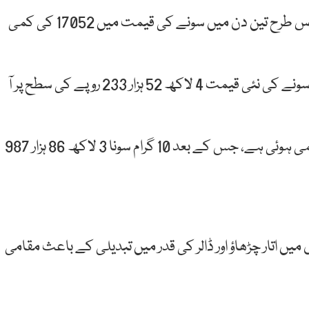
آج سونے کے فی تولہ نرخ میں 3094 کی کمی ہوئی ہے اس طرح تین دن میں سونے کی قیمت میں 17052 کی کمی
آل پاکستان صرافہ بازار کے مطابق کمی کے بعد فی تولہ سونے کی نئی قیمت 4 لاکھ 52 ہزار 233 روپے کی سطح پر آ
10 گرام سونے کی قیمت میں بھی 2 ہزار 785 روپے کی کمی ہوئی ہے، جس کے بعد 10 گرام سونا 3 لاکھ 86 ہزار 987
ں اتار چڑھاؤ اور ڈالر کی قدر میں تبدیلی کے باعث مقامی