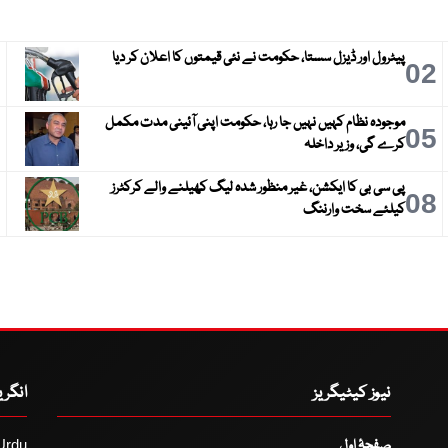
پیٹرول اور ڈیزل سستا، حکومت نے نئی قیمتوں کا اعلان کر دیا
3
02
موجودہ نظام کہیں نہیں جا رہا، حکومت اپنی آئینی مدت مکمل
6
05
کرے گی، وزیر داخلہ
پی سی بی کا ایکشن، غیر منظور شدہ لیگ کھیلنے والے کرکٹرز
9
08
کیلئے سخت وارننگ
نیوز کیٹیگریز
انگر
صفحۂ اول
Urdu