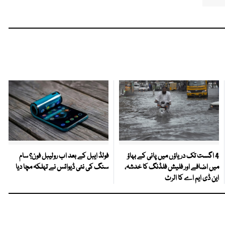
4 اگست تک دریاؤں میں پانی کے بہاؤ
فولڈ ایبل کے بعد اب رولیبل فون؟ سام
میں اضافے اور فلیش فلڈنگ کا خدشہ،
سنگ کی نئی ڈیوائس نے تہلکہ مچا دیا
این ڈی ایم اے کا الرٹ