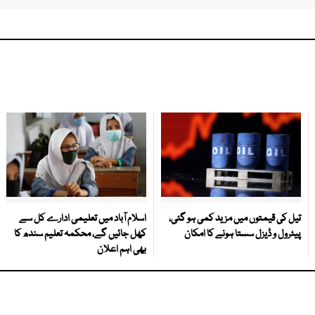
تیل کی قیمتوں میں مزید کمی ہو گئی،
اسلام آباد میں تعلیمی ادارے کل سے
پیٹرول و ڈیزل سستا ہونے کا امکان
کھل جائیں گے، محکمہ تعلیم سندھ کا
بھی اہم اعلان