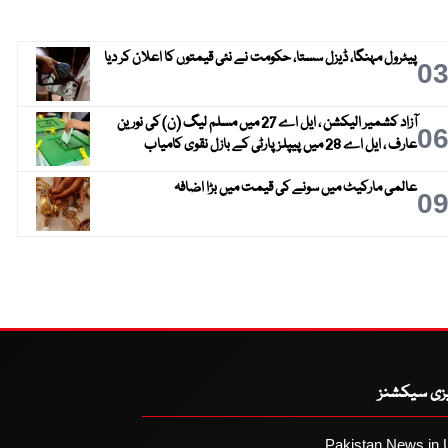
پیٹرول مہنگا، ڈیزل سستا، حکومت نے نئی قیمتوں کا اعلان کر دیا
0
آزاد کشمیر الیکشن ، ایل اے 27 میں مسلم لیگ (ن) کی نورین
0
عارف ، ایل اے 28 میں پیپلز پارٹی کے بازل نقوی کامیاب
عالمی مارکیٹ میں سونے کی قیمت میں بڑا اضافہ
0
یزی سیکشنز
Pakistan News in 