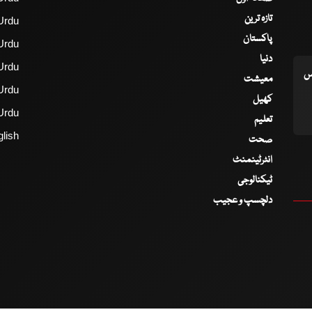
تازہ ترین
Urdu
پاکستان
Urdu
دنیا
Urdu
اس
معیشت
Urdu
کھیل
Urdu
تعلیم
lish
صحت
انٹرٹینمنٹ
ٹیکنالوجی
دلچسپ و عجیب