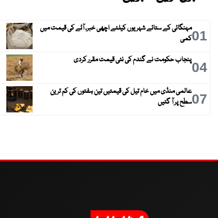
مہنگائی کے ستائے شہریوں کیلئے اچھی خبر، آٹے کی قیمت میں
01
کمی
پنجاب حکومت نے گندم کی نئی قیمت مقرر کردی
04
عالمی منڈی میں خام تیل کی قیمتیں تین ہفتوں کی کم ترین
07
سطح پر آ گئیں