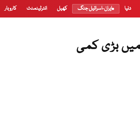
دنیا
ایران-اسرائیل جنگ
کھیل
انٹرٹینمنٹ
کاروبار
یں بڑی کمی