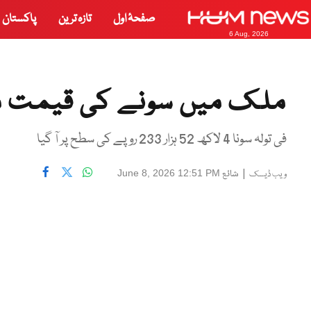
صفحۂ اول
تازہ ترین
پاکستان
6 Aug, 2026
ملک میں سونے کی قیمت م
فی تولہ سونا 4 لاکھ 52 ہزار 233 روپے کی سطح پر آ گیا
|
شائع
June 8, 2026 12:51 PM
ویب ڈیسک