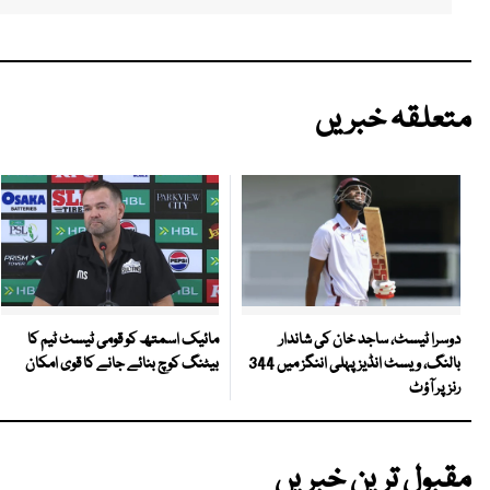
متعلقہ خبریں
مائیک اسمتھ کو قومی ٹیسٹ ٹیم کا
دوسرا ٹیسٹ، ساجد خان کی شاندار
بیٹنگ کوچ بنائے جانے کا قوی امکان
بالنگ، ویسٹ انڈیز پہلی اننگز میں 344
رنز پر آؤٹ
مقبول ترین خبریں