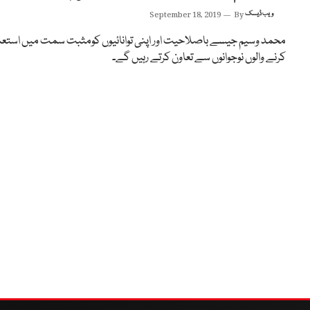
ویب ڈیسک
By
September 18, 2019
محمد وسیم جیسے باصلاحیت اور اپنی توانائیوں کومثبت سمت میں استع
کرنے والوں نوجوانوں سے تعاون کرتے رہیں گے۔