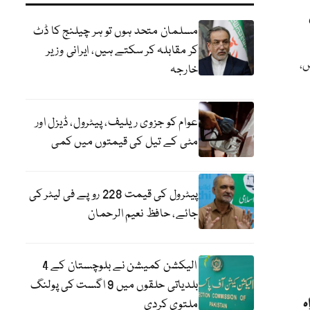
مسلمان متحد ہوں تو ہر چیلنج کا ڈٹ
کر مقابلہ کر سکتے ہیں، ایرانی وزیر
ں،
خارجہ
عوام کو جزوی ریلیف، پیٹرول، ڈیزل اور
مٹی کے تیل کی قیمتوں میں کمی
پیٹرول کی قیمت 228 روپے فی لیٹر کی
جائے، حافظ نعیم الرحمان
الیکشن کمیشن نے بلوچستان کے 4
بلدیاتی حلقوں میں 9 اگست کی پولنگ
ہ
ملتوی کردی