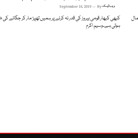
ویب ڈیسک
By
September 16, 2019
مال
کبھی کبھار قومی ہیروز کی قدر نہ کرنے پر ہمیں تھپڑ مار کر جگانے کی
ہوتی ہے۔وسیم اکرم