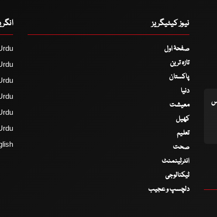
نیوز کیٹیگریز
انگر
صفحۂ اول
Urdu
تازہ ترین
Urdu
پاکستان
Urdu
دنیا
Urdu
اس
معیشت
Urdu
کھیل
Urdu
تعلیم
lish
صحت
انٹرٹینمنٹ
ٹیکنالوجی
دلچسپ و عجیب