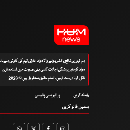
ہم نیوز پر شائع یا نشر ہونے والا مواد ادارتی ٹیم کی کاوش ہے۔ 
مواد کو بغیر پیشگی اجازت کسی بھی صورت میں استعمال یا
نقل کرنا درست نہیں۔ تمام حقوق محفوظ ہیں © 2026
رابطہ کریں
پرائیویسی پالیسی
ہمیں فالو کریں