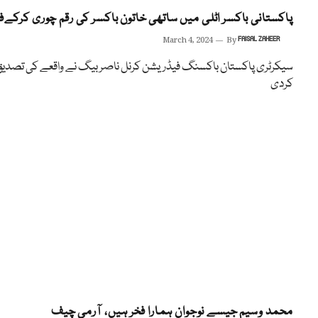
پاکستانی باکسر اٹلی میں ساتھی خاتون باکسر کی رقم چوری کرکےفر
March 4, 2024
By
FAISAL ZAHEER
سیکرٹری پاکستان باکسنگ فیڈریشن کرنل ناصر بیگ نے واقعے کی تصدی
کردی
محمد وسیم جیسے نوجوان ہمارا فخر ہیں، آرمی چیف