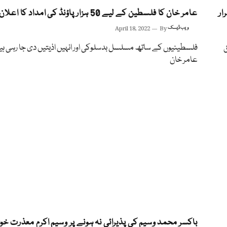
ار
عامر خان کا فلسطین کے لیے 50 ہزار پاؤنڈ کی امداد کا اعلان
ویب ڈیسک
By
April 18, 2022
ق
فلسطینیوں کے ساتھ مسلسل بدسلوکی اور انہیں اذیتیں دی جا رہی ہی
عامر خان
باکسر محمد وسیم کی پذیرائی نہ ہونے پر وسیم اکرم معذرت خوا