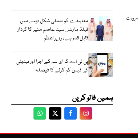
 ضرورت
معاہدے کو عملی شکل دینے میں
فیلڈ مارشل سید عاصم منیر کا کردار
قابل قدر ہے، وزیراعظم
پی ٹی اے کا ای سم کے اجرا اور تبدیلی
کی فیس کم کرنے کا فیصلہ
ہمیں فالو کریں
WhatsApp
Twitter
Facebook
Facebook