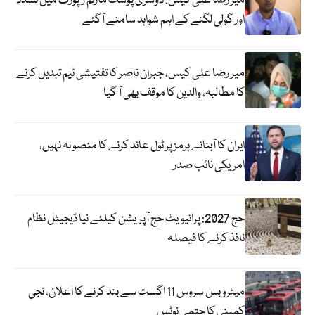
میر رضا علی کیس: دوسری پوسٹ مارٹم رپورٹ میں تشدد
اور گولی لگنے کے اہم شواہد سامنے آگئے
میر رضا علی کیس، جبران ناصر کا تفتیشی ٹیم تبدیل کرنے
کا مطالبہ، والدین کا موقف بھی آ گیا
ایران کا آبنائے ہرمز پر ٹول عائد کرنے کا منصوبہ نہیں،
امریکی نائب صدر
حج 2027: پرائیویٹ حج آپریشن کیلئے نیا ڈیجیٹل نظام
نافذ کرنے کا فیصلہ
میٹرو بس سروس 11 اگست سے بند کرنے کا اعلان، نجی
کمپنی کا حتمی نوٹس