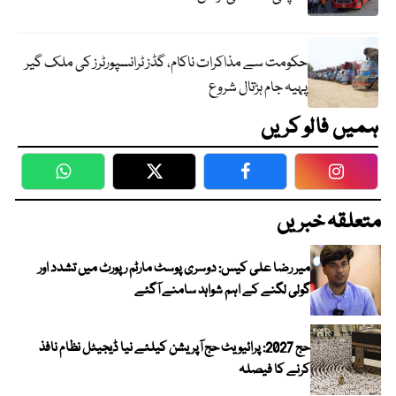
حکومت سے مذاکرات ناکام، گڈز ٹرانسپورٹرز کی ملک گیر
پہیہ جام ہڑتال شروع
ہمیں فالو کریں
WhatsApp
Twitter
Facebook
Faceboo
متعلقہ خبریں
میر رضا علی کیس: دوسری پوسٹ مارٹم رپورٹ میں تشدد اور
گولی لگنے کے اہم شواہد سامنے آگئے
حج 2027: پرائیویٹ حج آپریشن کیلئے نیا ڈیجیٹل نظام نافذ
کرنے کا فیصلہ