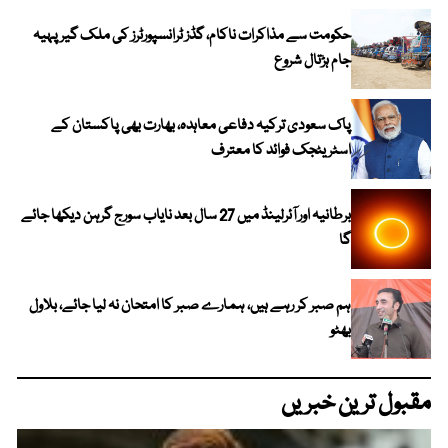
حکومت سے مذاکرات ناکام، گڈز ٹرانسپورٹرز کی ملک گیر پہیہ
جام ہڑتال شروع
پاک سعودی ترکیہ دفاعی معاہدہ، بھارت بھی پاکستان کے
اسٹریٹجک فوائد کا معترف
برطانیہ اور آئرلینڈ میں 27 سال بعد نایاب سورج گرہن دیکھا جائے
گا
ہم صبر کر رہے ہیں، ہمارے صبر کا امتحان نہ لیا جائے، بلاول
بھٹو
مقبول ترین خبریں