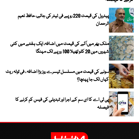
پیٹرول کی قیمت 228 روپے فی لیٹر کی جائے، حافظ نعیم
الرحمان
ملک بھر میں آٹے کی قیمت میں اضافہ، ایک ہفتے میں کئی
شہروں میں 20 کلو تھیلا 100 روپے تک مہنگا
سونے کی قیمت میں مسلسل تیسرے روز بڑا اضافہ ، فی تولہ ریٹ
کہاں تک جا پہنچا؟
پی ٹی اے کا ای سم کے اجرا اور تبدیلی کی فیس کم کرنے کا
فیصلہ