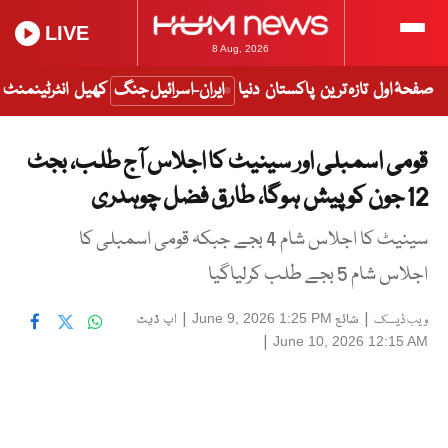
LIVE
8 Aug, 2026
صفحۂ اول
تازہ ترین
پاکستان
دنیا
ایران-اسرائیل جنگ
کھیل
انٹرٹینمنٹ
قومی اسمبلی اور سینیٹ کا اجلاس آج طلب، بجٹ
12 جون کو پیش ہوگا، طارق فضل چوہدری
سینیٹ کا اجلاس شام 4 بجے جبکہ قومی اسمبلی کا
اجلاس شام 5 بجے طلب کرلیاگیا
|
شائع
|
اپ ڈیٹ
June 9, 2026 1:25 PM
ویب ڈیسک
|
June 10, 2026 12:15 AM