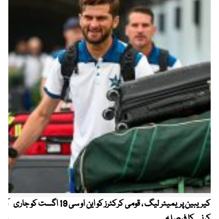
کیریبین پریمیئر لیگ ، قومی کرکٹرز کو این او سی 19 اگست کو جاری
آز
کرنے کا فیصلہ
چھی