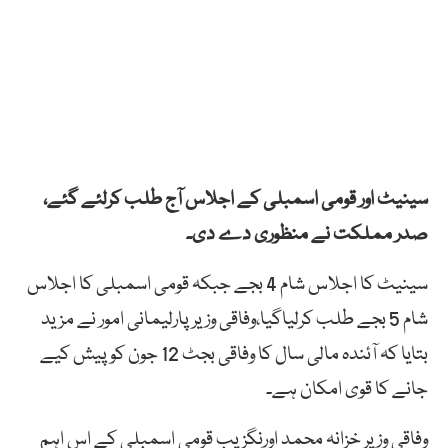
سینیٹ اور قومی اسمبلی کے اجلاس آج طلب کرلئے گئے،
صدر مملکت نے منظوری دے دی۔
سینیٹ کا اجلاس شام 4 بجے جبکہ قومی اسمبلی کا اجلاس
شام 5 بجے طلب کرلیاگیا،وفاقی وزیر پارلیمانی امور نے مزید
بتایا کہ آئندہ مالی سال کا وفاقی بجٹ 12 جون کو پیش کیے
جانے کا قوی امکان ہے۔
وفاقی وزیر خزانہ محمد اورنگزیب قومی اسمبلی کے اس اہم