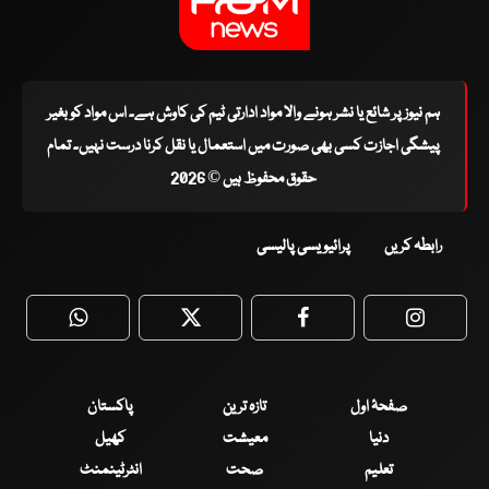
ہم نیوز پر شائع یا نشر ہونے والا مواد ادارتی ٹیم کی کاوش ہے۔ اس مواد کو بغیر
پیشگی اجازت کسی بھی صورت میں استعمال یا نقل کرنا درست نہیں۔ تمام
حقوق محفوظ ہیں © 2026
رابطہ کریں
پرائیویسی پالیسی
WhatsApp
Twitter
Facebook
Faceboo
صفحۂ اول
تازہ ترین
پاکستان
دنیا
معیشت
کھیل
تعلیم
صحت
انٹرٹینمنٹ