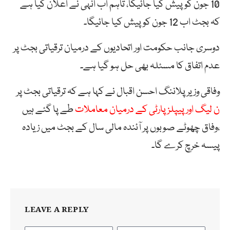
10 جون کو پیش کیا جائیگا، تاہم اب انہی نے اعلان کیا ہے
کہ بجٹ اب 12 جون کو پیش کیا جائیگا۔
دوسری جانب حکومت اور اتحادیوں کے درمیان ترقیاتی بجٹ پر
عدم اتفاق کا مسئلہ بھی حل ہو گیا ہے۔
وفاقی وزیر پلاننگ احسن اقبال نے کہا ہے کہ ترقیاتی بجٹ پر
ن لیگ اور پیپلزپارٹی کے درمیان معاملات
طے پا گئے ہیں
،وفاق چھوٹے صوبوں پر آئندہ مالی سال کے بجٹ میں زیادہ
پیسہ خرچ کرے گا۔
LEAVE A REPLY