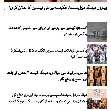
پیٹرول مہنگا، ڈیزل سستا، حکومت نے نئی قیمتوں کا اعلان کر دیا
پنج
آئندہ 48 گھنٹوں میں بارشوں اور دریاؤں میں طغیانی کا خدشہ،
ہنگامی تیاریاں تیز
پاکستان کیخلاف ٹیسٹ سیریز ، انگلینڈ کا 16 رکنی اسکواڈ
سامنے آ گیا
عالمی مارکیٹ میں سونا مزید مہنگا ، قیمت 7 ہفتوں کی بلند
ترین سطح پر پہنچ گئی
فیلڈ مارشل سید عاصم منیر اور صومالیہ کے وزیر دفاع کی
ملاقات، دفاعی تعاون اور استعدادِ کار بڑھانے کے عزم کا اعادہ