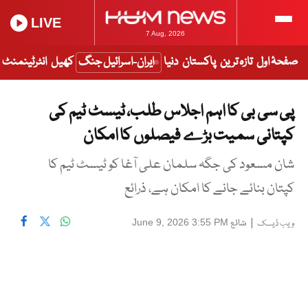
LIVE
7 Aug, 2026
صفحۂ اول
تازہ ترین
پاکستان
دنیا
ایران-اسرائیل جنگ
کھیل
انٹرٹینمنٹ
پی سی بی کا اہم اجلاس طلب، ٹیسٹ ٹیم کی
کپتانی سمیت بڑے فیصلوں کا امکان
شان مسعود کی جگہ سلمان علی آغا کو ٹیسٹ ٹیم کا
کپتان بنائے جانے کا امکان ہے، ذرائع
|
شائع
June 9, 2026 3:55 PM
ویب ڈیسک