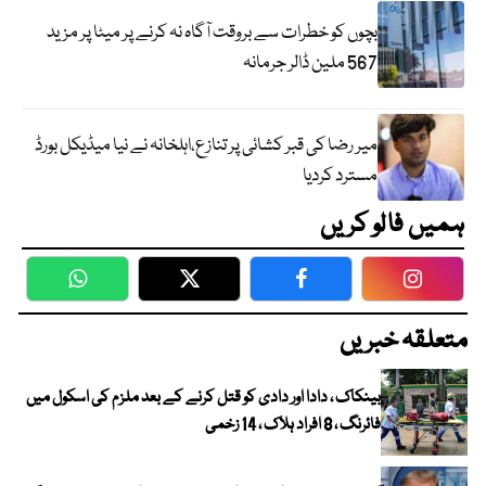
بچوں کو خطرات سے بروقت آگاہ نہ کرنے پر میٹا پر مزید
567 ملین ڈالر جرمانہ
میر رضا کی قبر کشائی پر تنازع،اہلخانہ نے نیا میڈیکل بورڈ
مسترد کردیا
ہمیں فالو کریں
WhatsApp
Twitter
Facebook
Faceboo
متعلقہ خبریں
بینکاک ، دادا اور دادی کو قتل کرنے کے بعد ملزم کی اسکول میں
فائرنگ ، 8 افراد ہلاک ، 14 زخمی