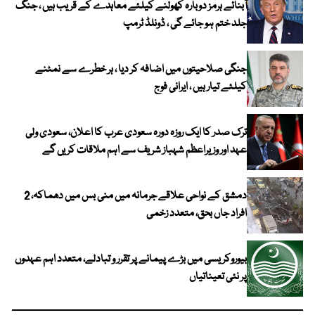
آبنائے ہرمز دوبارہ کھولنے کیلئے معاہدے کے قریب ہیں ، جنگ
جلد ختم ہو جائے گی ، ڈونلڈ ٹرمپ
جنگی صلاحیتوں میں اضافہ کر دیا ، ہر خطرے سے نمٹنے
کیلئے تیار ہیں ، ایرانی فوج
ترک صدر کا ایک روزہ دورہ سعودی عرب کا اعلان، سعودی ولی
عہد اور وزیراعظم شہباز شریف سے اہم ملاقات کریں گے
دمشق کے نواحی علاقے جرمانہ میں منی بس میں دھماکہ، 2
افراد جاں بحق، متعدد زخمی
بیوروکریسی میں بڑے پیمانے پر تقرر و تبادلے، متعدد اہم عہدوں
پر نئی تعیناتیاں