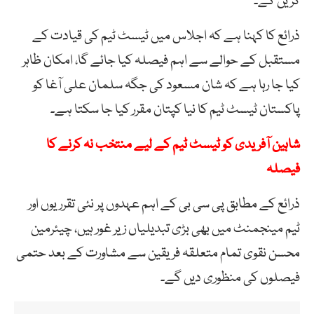
کریں گے۔
ذرائع کا کہنا ہے کہ اجلاس میں ٹیسٹ ٹیم کی قیادت کے
مستقبل کے حوالے سے اہم فیصلہ کیا جائے گا، امکان ظاہر
کیا جا رہا ہے کہ شان مسعود کی جگہ سلمان علی آغا کو
پاکستان ٹیسٹ ٹیم کا نیا کپتان مقرر کیا جا سکتا ہے۔
شاہین آفریدی کو ٹیسٹ ٹیم کے لیے منتخب نہ کرنے کا
فیصلہ
ذرائع کے مطابق پی سی بی کے اہم عہدوں پر نئی تقرریوں اور
ٹیم مینجمنٹ میں بھی بڑی تبدیلیاں زیر غور ہیں، چیئرمین
محسن نقوی تمام متعلقہ فریقین سے مشاورت کے بعد حتمی
فیصلوں کی منظوری دیں گے۔