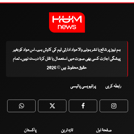
ہم نیوز پر شائع یا نشر ہونے والا مواد ادارتی ٹیم کی کاوش ہے۔ اس مواد کو بغیر
پیشگی اجازت کسی بھی صورت میں استعمال یا نقل کرنا درست نہیں۔ تمام
حقوق محفوظ ہیں © 2026
رابطہ کریں
پرائیویسی پالیسی
WhatsApp
Twitter
Facebook
Faceboo
صفحۂ اول
تازہ ترین
پاکستان