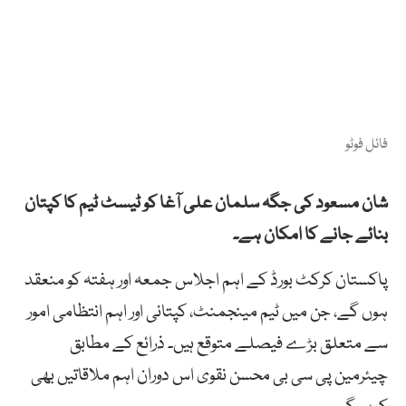
فائل فوٹو
شان مسعود کی جگہ سلمان علی آغا کو ٹیسٹ ٹیم کا کپتان
بنائے جانے کا امکان ہے۔
پاکستان کرکٹ بورڈ کے اہم اجلاس جمعہ اور ہفتہ کو منعقد
ہوں گے، جن میں ٹیم مینجمنٹ، کپتانی اور اہم انتظامی امور
سے متعلق بڑے فیصلے متوقع ہیں۔ ذرائع کے مطابق
چیئرمین پی سی بی محسن نقوی اس دوران اہم ملاقاتیں بھی