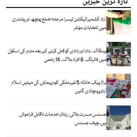
تازہ ترین خبریں
آزاد کشمیرالیکشن تیسرا مرحلہ؛ضلع پونچھ اور پلندری
میں انتخابات مؤخر
بینکاک ، دادا اور دادی کو قتل کرنے کے بعد ملزم کی اسکول
میں فائرنگ ، 8 افراد ہلاک ، 14 زخمی
براڈ پیک حادثہ،5غیرملکی کوہ پیماؤں کی میتیں اسلام
آبادپہنچادی گئیں
جسٹس مسرت ہلالی ریٹائر؛خدمات ناقابل فراموش
ہیں،چیف جسٹس