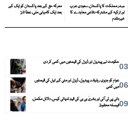
صدر مملکت کا پاکستان، سعودی عرب
معرکہ حق کے بعد پاکستان کو ایک کے
اور ترکیہ کے مشترکہ دفاعی معاہدے کا
بعد ایک کامیابی ملی، عطا تارڑ
خیرمقدم
حکومت نے پیٹرول اور ڈیزل کی قیمتوں میں کمی کر دی
0
عوام کو جزوی ریلیف، پیٹرول، ڈیزل اور مٹی کے تیل کی قیمتوں
0
میں کمی
بانی پی ٹی آئی اور بشریٰ بی بی کی قیدِ تنہائی کیس، دلائل مکمل،
0
فیصلہ محفوظ