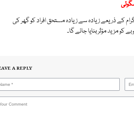
شگوئی
وگرام کے ذریعے زیادہ سے زیادہ مستحق افراد کو گھر کی
کو مزید مؤثر بنایا جائے گا۔
EAVE A REPLY