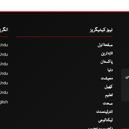
نیوز کیٹیگریز
انگر
صفحۂ اول
Urdu
تازہ ترین
Urdu
پاکستان
Urdu
دنیا
Urdu
اس
معیشت
Urdu
کھیل
Urdu
تعلیم
lish
صحت
انٹرٹینمنٹ
ٹیکنالوجی
دلچسپ و عجیب