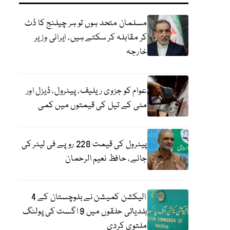
مسلمان متحد ہوں تو ہر چیلنج کا ڈٹ
کر مقابلہ کر سکتے ہیں، ایرانی وزیر
خارجہ
عوام کو جزوی ریلیف، پیٹرول، ڈیزل اور
مٹی کے تیل کی قیمتوں میں کمی
پیٹرول کی قیمت 228 روپے فی لیٹر کی
جائے، حافظ نعیم الرحمان
الیکشن کمیشن نے بلوچستان کے 4
بلدیاتی حلقوں میں 9 اگست کی پولنگ
ملتوی کردی