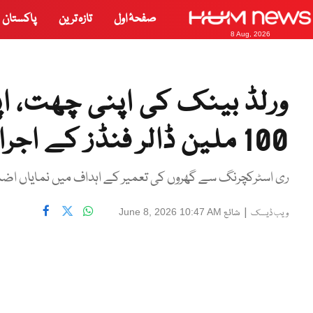
صفحۂ اول
تازہ ترین
پاکستان
8 Aug, 2026
ورلڈ بینک کی اپنی چھت، اپ
100 ملین ڈالر فنڈز کے اجراء کی منظوری
ری اسٹرکچرنگ سے گھروں کی تعمیر کے اہداف میں نمایاں اضافہ
|
شائع
June 8, 2026 10:47 AM
ویب ڈیسک