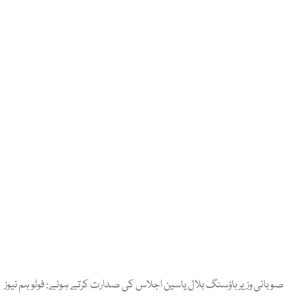
صوبائی وزیر ہاؤسنگ بلال یاسین اجلاس کی صدارت کرتے ہوئے: فوٹو ہم نیوز