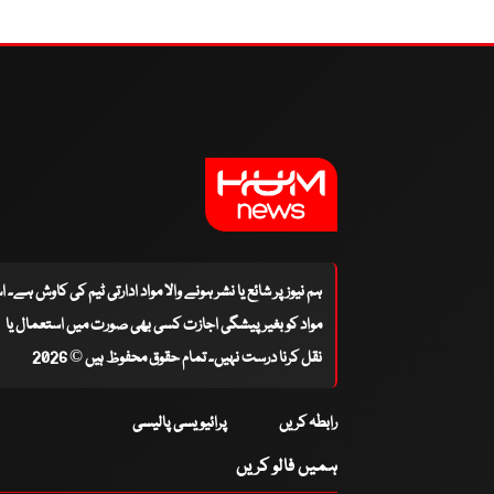
ہم نیوز پر شائع یا نشر ہونے والا مواد ادارتی ٹیم کی کاوش ہے۔ 
مواد کو بغیر پیشگی اجازت کسی بھی صورت میں استعمال یا
نقل کرنا درست نہیں۔ تمام حقوق محفوظ ہیں © 2026
رابطہ کریں
پرائیویسی پالیسی
ہمیں فالو کریں