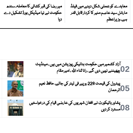
معاہدے کو عملی شکل دینے میں فیلڈ
میر رضا کی قبر کشائی کا معاملہ، سندھ
مارشل سید عاصم منیر کا کردار قابل قدر
حکومت نے نیا میڈیکل بورڈ تشکیل دے
ہے، وزیراعظم
دیا
آزاد کشمیر میں حکومت بنانیکی پوزیشن میں ہیں ، مینڈیٹ
3
02
چھیننے نہیں دیں گے ، رانا ثناء اللہ ، امیر مقام
پیٹرول کی قیمت 228 روپے فی لیٹر کی جائے، حافظ نعیم
6
05
الرحمان
پشاور ہائیکورٹ نے افغان شہریوں کی عارضی قیام کی درخواستیں
9
08
مسترد کر دیں