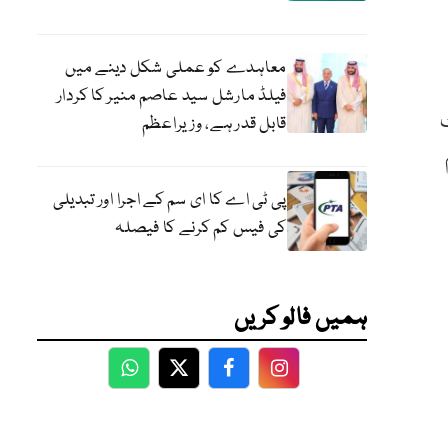
معاہدے کو عملی شکل دینے میں
فیلڈ مارشل سید عاصم منیر کا کردار
قابل قدر ہے، وزیراعظم
پی ٹی اے کا ای سم کے اجرا اور تبدیلی
کی فیس کم کرنے کا فیصلہ
ہمیں فالو کریں
WhatsApp
Twitter
Facebook
Facebook