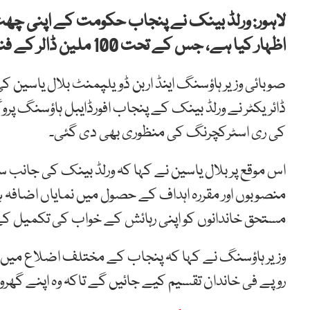
لاہور: ورلڈ بینک نے پنجاب حکومت کے اپنی چھت،
اظہار کیا ہے، جس کے تحت 100 ملین ڈالر کے فنڈز جاری کیے جائیں گے۔
صوبائی وزیر ہاؤسنگ اینڈ اربن ڈویلپمنٹ بلال یاسین ک
ڈائریکٹر نے ورلڈ بینک کے پنجاب افورڈایبل ہاؤسنگ پر
کی ری اسٹرکچرنگ کی منظوری بھی دی گئی۔
اس موقع پر بلال یاسین نے کہا کہ ورلڈ بینک کی جانب 
منصوبوں اور مقررہ اہداف کے حصول میں نمایاں اضافہ ہو
مستحق خاندانوں کو اپنی رہائش کے خواب کی تکمیل کے
روپے فی خاندان تقسیم کیے جائیں گے تاکہ وہ اپنے گھ