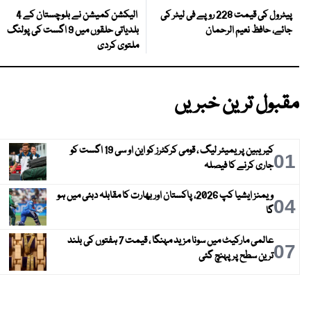
الیکشن کمیشن نے بلوچستان کے 4
پیٹرول کی قیمت 228 روپے فی لیٹر کی
بلدیاتی حلقوں میں 9 اگست کی پولنگ
جائے، حافظ نعیم الرحمان
ملتوی کردی
مقبول ترین خبریں
کیریبین پریمیئر لیگ ، قومی کرکٹرز کو این او سی 19 اگست کو
01
جاری کرنے کا فیصلہ
ویمنز ایشیا کپ 2026، پاکستان اور بھارت کا مقابلہ دبئی میں ہو
04
گا
عالمی مارکیٹ میں سونا مزید مہنگا ، قیمت 7 ہفتوں کی بلند
07
ترین سطح پر پہنچ گئی