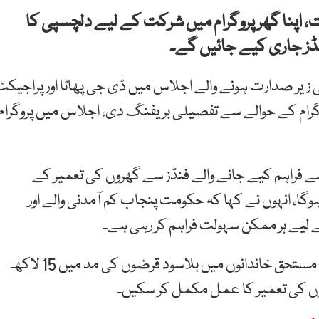
 اپنا گھر پروگرام میں شرکت کے لیے دلچسپی کا
ی زیر صدارت ہونے والے اجلاس میں ڈی جی پھاٹا اور پراجیکٹ
وگرام کے حوالے سے تفصیلی بریفنگ دی، اجلاس میں پروگرام
سے فراہم کیے جانے والے فنڈز سے گھروں کی تعمیر کے
گا، انہوں نے کہا کہ حکومت پنجاب کم آمدنی والے اور
 لیے ہر ممکن سہولت فراہم کر رہی ہے۔
وزیر ہاؤسنگ نے کہا کہ پنجاب کے مختلف اضلاع میں مستحق خاندانوں میں بلاسود قرضوں کی مد میں 15 لاکھ
روں کی تعمیر کا عمل مکمل کر سکیں۔