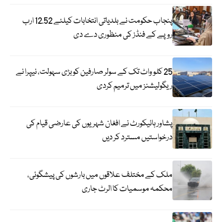
پنجاب حکومت نے بلدیاتی انتخابات کیلئے 12.52 ارب
روپے کے فنڈز کی منظوری دے دی
25 کلو واٹ تک کے سولر صارفین کو بڑی سہولت، نیپرا نے
ریگولیشنز میں ترمیم کردی
پشاور ہائیکورٹ نے افغان شہریوں کی عارضی قیام کی
درخواستیں مسترد کر دیں
ملک کے مختلف علاقوں میں بارشوں کی پیشگوئی،
محکمہ موسمیات کا الرٹ جاری