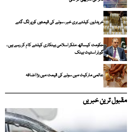
خریداروں کیلئے بری خبر ، سونے کی قیمتوں کو پر لگ گئے
حکومت کیساتھ ملکر اسلامی بینکاری کیلئے کام کر رہے ہیں ،
گورنر اسٹیٹ بینک
عالمی مارکیٹ میں سونے کی قیمت میں بڑا اضافہ
مقبول ترین خبریں