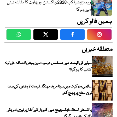
ویمنز ایشیا کپ 2026، پاکستان اور بھارت کا مقابلہ دبئی
میں ہو گا
ہمیں فالو کریں
WhatsApp
Twitter
Facebook
Faceboo
متعلقہ خبریں
سونے کی قیمت میں مسلسل دوسرے روز ہوشربا اضافہ ، فی تولہ
کتنے کا ہو گیا؟
عالمی مارکیٹ میں سونا مزید مہنگا ، قیمت 7 ہفتوں کی بلند
ترین سطح پر پہنچ گئی
پاکستان اسٹاک ایکسچینج میں کاروبار کے آغاز پر تیزی،امریکی
ڈالر کی قدر بھی گر گئی