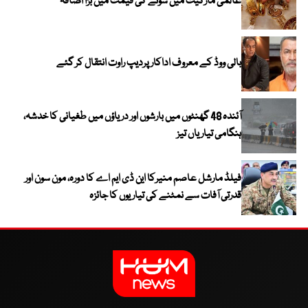
عالمی مارکیٹ میں سونے کی قیمت میں بڑا اضافہ
بالی ووڈ کے معروف اداکار پردیپ راوت انتقال کر گئے
آئندہ 48 گھنٹوں میں بارشوں اور دریاؤں میں طغیانی کا خدشہ،
ہنگامی تیاریاں تیز
فیلڈ مارشل عاصم منیرکا این ڈی ایم اے کا دورہ، مون سون اور
قدرتی آفات سے نمٹنے کی تیاریوں کا جائزہ