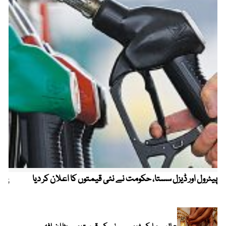
پیٹرول اور ڈیزل سستا، حکومت نے نئی قیمتوں کا اعلان کر دیا
پیٹ