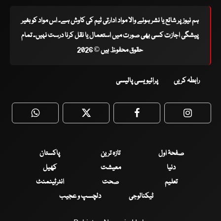
ہم نیوز پر شائع یا نشر ہونے والا مواد ادارتی ٹیم کی کاوش ہے۔ اس مواد کو بغیر
پیشگی اجازت کسی بھی صورت میں استعمال یا نقل کرنا درست نہیں۔ تمام
حقوق محفوظ ہیں © 2026
رابطہ کریں
پرائیویسی پالیسی
WhatsApp
Twitter
Facebook
Faceboo
صفحۂ اول
تازہ ترین
پاکستان
دنیا
معیشت
کھیل
تعلیم
صحت
انٹرٹینمنٹ
ٹیکنالوجی
دلچسپ و عجیب